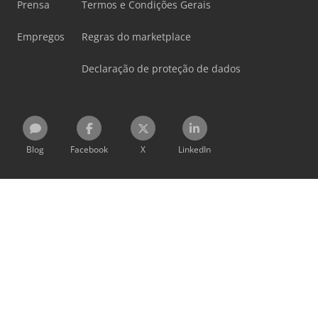
Prensa
Termos e Condições Gerais
Empregos
Regras do marketplace
Declaração de proteção de dados
Blog
Facebook
X
LinkedIn
Todas as informações, ofertas e preços nesta página são
sem compromisso e não vinculativos!
Ao utilizar este site, você concorda com nossos
Termos e
Condições
e nossa
Política de Privacidade
.
As marcas indicadas pertencem aos seus respectivos
proprietários.
Machineseeker Group GmbH não assume qualquer
responsabilidade pelo conteúdo de sites externos