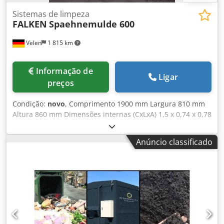
Sistemas de limpeza
FALKEN
Spaehnemulde 600
Velen
1 815 km
Informação de
Ligar
preços
Condição:
novo
, Comprimento 1900 mm Largura 810 mm
Altura 860 mm Dimensões internas (CxLxA) 1,5 x 0,74 x 0,78
m Capacidade 600 l Os contentores são reservatórios para
aparas!!! - revestido a pó em RAL 6011 verde. - mecanismo
Anúncio classificado
basculante - dispositivo de drenagem - trava de
basculamento e bolsos para garfos de empilhadeira.
Crsdpfxjfrztfs Aagsf