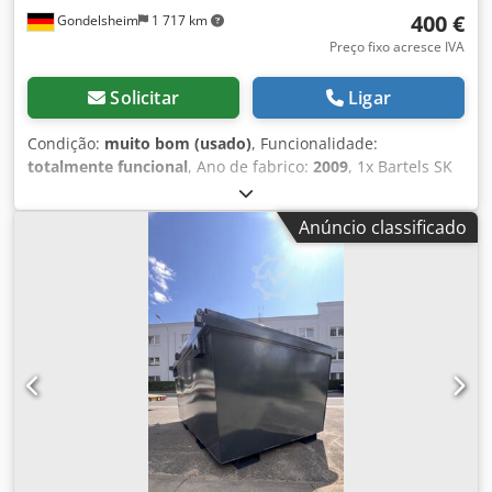
400 €
Gondelsheim
1 717 km
Preço fixo acresce IVA
Solicitar
Ligar
Condição:
muito bom (usado)
, Funcionalidade:
totalmente funcional
, Ano de fabrico:
2009
, 1x Bartels SK
30 R – Caçamba basculante, contentor basculante,
caçamba para aparas, contentor para aparas, caçamba,
Anúncio classificado
contentor Disponíveis 8 unidades!!!! Crsdpfszb Awyex Aagjf
Capacidade aproximada: 300 litros Carga útil: 1000 kg
Dimensões aproximadas: 120x84x100 cm Para mais
informações, consulte a última imagem. Em muito bom
estado, conforme as imagens. Empilhadeira disponível
para carregamento. A recolha só é possível mediante
marcação prévia em 75053 Gondelsheim. É possível enviar
por transportadora, por favor, indique o código postal para
solicitar um orçamento.