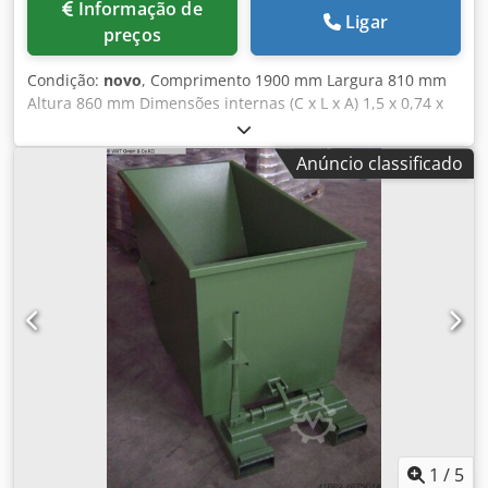
Informação de
Ligar
preços
Condição:
novo
, Comprimento 1900 mm Largura 810 mm
Altura 860 mm Dimensões internas (C x L x A) 1,5 x 0,74 x
0,78 m Volume 600 l Os contentores são contentores para
aparas!!! - pintados a pó em RAL 6011 verde - mecanismo
Anúncio classificado
de basculamento - dispositivo de drenagem - trava de
basculamento e bolsos para garfos de empilhadeira
Crodpfxohx Halj Aagof - rodas para serviço pesado
1
/
5