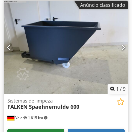
conforme pedido do cliente. Prazo de entrega atualmente
Anúncio classificado
cerca de 4 meses. Com novo certificado UVV. Preço a partir
de 7.800 €. O preço mencionado é líquido, acresce 19%
IVA, à saída do armazém. Entrega possível. Csdpfxsgyt Dae
Aagerf
1
/
9
Sistemas de limpeza
FALKEN
Spaehnemulde 600
Velen
1 815 km