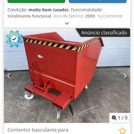
Condição:
muito bom (usado)
, Funcionalidade:
totalmente funcional
, Ano de fabrico:
2000
, 1x Contentor
de Fundo Basculante Thyssen, esvaziamento pelo fundo,
caixa contentor basculante 20 unidades disponíveis!
Anúncio classificado
Dimensões exteriores: 135x115x87 cm Dimensões
interiores: 120x100x70 cm (0,85 m³) Galvanizado a fogo
Empilhável Cedpfx Aaezckfhjgsrf Em muito bom estado,
ver fotos Recolha apenas mediante marcação prévia em
75053 Gondelsheim Empilhador disponível para
carregamento Envio possível por transportadora, por favor
informe o código postal
1
/
9
Contentor basculante para