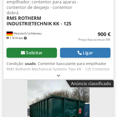
empilhador; contentor para aparas -
contentor de despejo - contentor
dobrá
RMS ROTHERM
INDUSTRIETECHNIK
KK - 125
900 €
Hessisch Lichtenau
1 914 km
Preço fixo acresce IVA
Solicitar
Ligar
Condição:
usado
, Contentor basculante para empilhador
RMS Rotherm Mechanical Systems Tipo KK - 125 Contentor
para aparas - contentor de descarga - contentor
basculante Nº do fabricante: 84477 Ano de fabrico: 2011
Anúncio classificado
Capacidade de carga: máx. 2000 kg Volume: aprox. 1 m³
Bolsas de entrada: 200 x 60 mm Distância entre garfos
interna/externa: 505/900 mm - dispositivo de bloqueio
manual para a caçamba basculante - basculamento
acionado por gravidade - 4 rodízios em plástico Ø 175 mm,
2 giratórios com travão - bolsos de entrada para