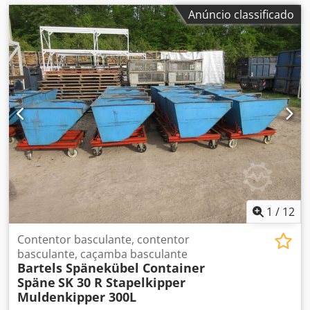
Anúncio classificado
1
/
12
Contentor basculante, contentor
basculante, caçamba basculante
Bartels Spänekübel Container
Späne
SK 30 R Stapelkipper
Muldenkipper 300L