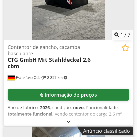
1
/
7
Contentor de gancho, caçamba
basculante
CTG GmbH
Mit Stahldeckel 2,6
cbm
Frankfurt (Oder)
2 257 km
Informação de preços
Ano de fabrico:
2026
, condição:
novo
, Funcionalidade:
totalmente funcional
, Vendo contentor de carga 2,6 m³,
com tampa de aço. Descrição do produto: À venda, um
contentor de carga de 2,6 m³ com tampa de aço, ideal para
Anúncio classificado
o transporte e armazenamento de resíduos, materiais a