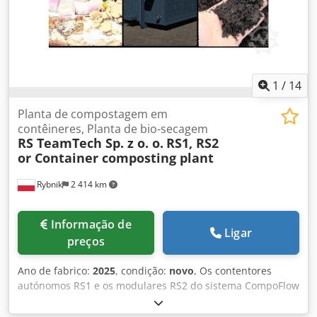
1
/
14
Planta de compostagem em
contêineres, Planta de bio-secagem
RS TeamTech Sp. z o. o.
RS1, RS2
or Container composting plant
Rybnik
2 414 km
Informação de
Ligar
preços
Ano de fabrico:
2025
, condição:
novo
, Os contentores
autónomos RS1 e os modulares RS2 do sistema CompoFlow
representam as soluções mais inovadoras para o
tratamento biológico de resíduos orgânicos. Projetados