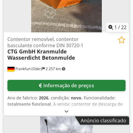
anticorrosivo
1
/
22
Contentor removível, contentor
basculante conforme DIN 30720-1
CTG GmbH
Kranmulde
Wasserdicht Betonmulde
Frankfurt (Oder)
2 257 km
Informação de preços
Ano de fabrico:
2026
, condição:
novo
, Funcionalidade:
totalmente funcional
, À venda: contentor de descarga de
5,5 a 12 m³, caçamba para guindaste, à prova d'água,
caçamba para betão. Descrição do produto: À venda, um
Anúncio classificado
contentor de descarga de 5,5 a 12 m³, caçamba para
guindaste, à prova d'água, caçamba para betão, fabricado