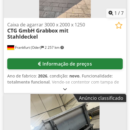
1
/
7
Caixa de agarrar 3000 x 2000 x 1250
CTG GmbH
Grabbox mit
Stahldeckel
Frankfurt (Oder)
2 257 km
Informação de preços
Ano de fabrico:
2026
, condição:
novo
, Funcionalidade:
totalmente funcional
, Vende-se contentor com tampa de
aço, dimensões 3000 x 2000 x 1250 mm Descrição do
produto: À venda, um contentor com tampa de aço,
Anúncio classificado
dimensões 3000 x 2000 x 1250 mm, ideal para o transporte
e armazenamento de resíduos, materiais a granel ou
materiais industriais. O contentor é robusto, seguro e está
pronto para uso imediato. Especificações técnicas: - Fundo:
3 mm - Laterais: 3 mm - Tampa de aço: 2 mm - Estrutura,