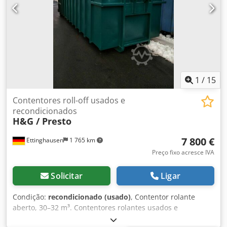
empilhador Peso próprio: 195 kg Largura: 1130 mm
Comprimento: 1570 mm Altura do contentor: 880 mm
Altura total com chassis: 1200 mm Credpfxsxcbn Sj Aagof
bom estado Adequado para recolha, armazenamento e
transferência de materiais valiosos
1
/
15
Contentores roll-off usados e
recondicionados
H&G / Presto
7 800 €
Ettinghausen
1 765 km
Preço fixo acresce IVA
Solicitar
Ligar
Condição:
recondicionado (usado)
, Contentor rolante
aberto, 30–32 m³. Contentores rolantes usados ​​e
recondicionados com porta, abertura à direita. Cor