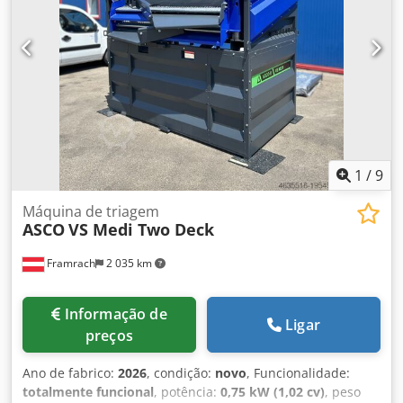
recém-revisada. Sistema de alimentação: Fabricante: SINEX
Modelo: MU 75 6500 Potência: 2 x 3 kW Transportador de
saída 1: Crodsyy Aa Tspfx Aa Eof Fabricante: RMIS
Transportador de saída 2: Fabricante: ARVAL
1
/
9
Máquina de triagem
ASCO
VS Medi Two Deck
Framrach
2 035 km
Informação de
Ligar
preços
Ano de fabrico:
2026
, condição:
novo
, Funcionalidade:
totalmente funcional
, potência:
0,75 kW (1,02 cv)
, peso