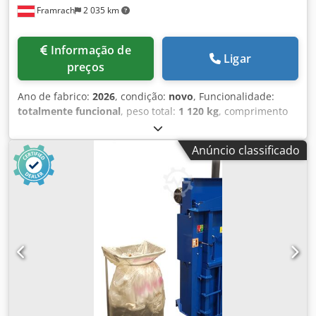
Framrach
2 035 km
Informação de
Ligar
preços
Ano de fabrico:
2026
, condição:
novo
, Funcionalidade:
totalmente funcional
, peso total:
1 120 kg
, comprimento
total:
2 850 mm
, largura total:
3 170 mm
, altura total:
2 710 mm
, O ASCO GS COMPACT é uma solução compacta
Anúncio classificado
de peneiramento grizzly para mineração, construção civil,
demolição, terraplenagem, reciclagem e paisagismo.
Proporciona uma eficiente pré-separação de materiais
grosseiros, protege os equipamentos a jusante (como
britadores, peneiras, sistemas de transporte), reduz o
desgaste e a manutenção, o que pode prolongar a vida útil
de toda a instalação. Graças ao seu design móvel e
compacto, é especialmente indicado para utilização em
espaços restritos, aumentando a eficiência do
processamento de materiais diretamente no local.
Características principais: Cedpfxowymxge Aa Ejrf -