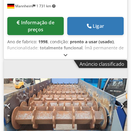
Largura 2,54 m · Comprimento 1,56 m · Altura 2,49 m ·
Mannheim
1 731 km
Altura de carregamento 2,13 m · Capacidade máxima 60
t/h · Potência 2×0,75 kW · Área de peneiramento 5,4 m² ·
Peso 1240 kg
Informação de
Ligar
preços
Ano de fabrico:
1998
, condição:
pronto a usar (usado)
,
Funcionalidade:
totalmente funcional
, Ímã permanente de
correia transportadora, incluindo estrutura, velocidade da
correia: aproximadamente 1,7 m/s, potência do motor: 4
Anúncio classificado
kW (motor com caixa de velocidades, totalmente novo),
comprimento total: aproximadamente 2650 mm, largura:
1500 mm, altura: 700 mm, largura da correia: 1000 mm,
distância ideal de instalação: 200-250 mm (máximo 300
mm), peso sem a estrutura: aproximadamente 3000 kg.
Cedpfxjzma Ews Aa Eerf