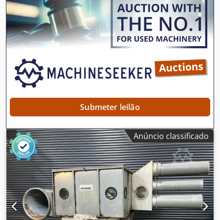
PERFEITO ESTADO de funcionamento. Revisão geral da
máquina realizada. Fonte substituída: 35.000 € Todos os
sensores substituídos: 29.000 € Correia substituída: 10.000
€ Utilização: Separação de plásticos bromados em fluxo
D3E Separação de metais Separação de madeira, vidro e
PVC para a produção de CSR Separação de resíduos
orgânicos
Submeter leilão
Anúncio classificado