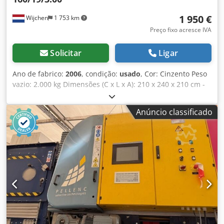
perfuração do tambor - Tambor redondo com escova de
1 950 €
Wijchen
1 753 km
limpeza Cedpfow R Taqsx Aa Eerf - Ângulo da peneira
ajustável
Preço fixo acresce IVA
Solicitar
Ligar
Ano de fabrico:
2006
, condição:
usado
, Cor: Cinzento Peso
vazio: 2.000 kg Dimensões (C x L x A): 210 x 240 x 210 cm -
Ano de fabrico: 2006 - Documentação disponível: Não -
Certificado CE disponível: Não - Dimensões de transporte:
Anúncio classificado
2100 mm x 2400 mm x 2100 mm (c x l x a) - Peso de
transporte [kg]: 2000 kg Crsdpfx Aaswh I Edo Eof - Pacotes
de transporte [unid.]: 1 Informações financeiras IVA: O
preço indicado é acrescido de IVA IVA / tributação
diferencial: IVA dedutível para empresas Entrega e retoma
possíveis a qualquer momento para qualquer
equipamento do setor industrial Yorick Diebels