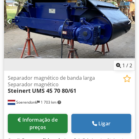
aproximadamente 2500 kg, Crodpfx Aaozmav Ne Ejf Caixa
de velocidades FLENDER, 6 rolamentos de eixo novos no
lado da transmissão. Máquina usada em bom estado
operacional. Não possui placa de identificação.
1
/
2
Separador magnético de banda larga
Separador magnético
Steinert
UMS 45 70 80/61
Soerendonk
1 703 km
Informação de
Ligar
preços