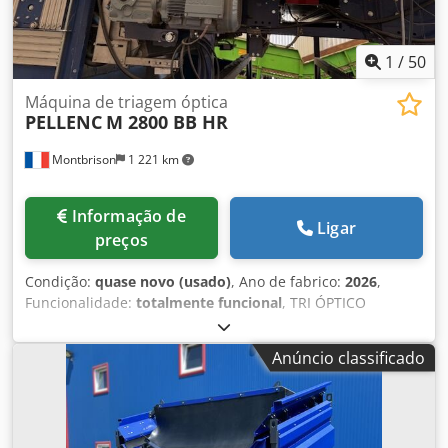
1
/
50
Máquina de triagem óptica
PELLENC
M 2800 BB HR
Montbrison
1 221 km
Informação de
Ligar
preços
Condição:
quase novo (usado)
, Ano de fabrico:
2026
,
Funcionalidade:
totalmente funcional
, TRI ÓPTICO
Fabricante: PELLENC Modelo: M 2800 BB HR Largura de
trabalho: 2.800 mm Opção instalada em junho de 2024:
Anúncio classificado
separador para todos os tipos de metais, incluindo INOX,
sensor de metais. Correia nova. A máquina é capaz de
extrair todos os tipos de plásticos por qualidade, todos os
metais incluindo inoxidável, madeira. A máquina foi