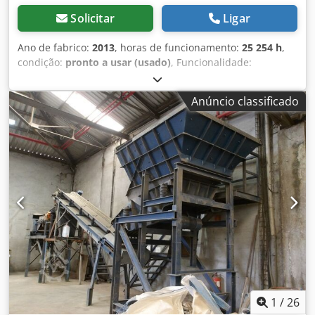
Solicitar
Ligar
Ano de fabrico:
2013
, horas de funcionamento:
25 254 h
,
condição:
pronto a usar (usado)
, Funcionalidade:
totalmente funcional
, número da máquina/veículo:
S40302
, Equipamento de classificação óptica TOMRA
Anúncio classificado
AUTOSORT 4 equipado com tecnologia VIS/NIR para
separação automática de materiais com base no polímero
e/ou cor. • Largura de trabalho: 2.000 mm • Horas do
contador: 25.254 h • Estado: operacional até dezembro de
2025 Credpfx Aezbtvtoa Ejf • Situação atual: desmontado e
disponível para inspeção O contador registra 25.254 horas,
embora uma parte significativa desse tempo corresponda
a períodos em modo stand-by, portanto, as horas efetivas
de funcionamento do scanner são inferiores. Adequado
para a classificação de plásticos e outros materiais por
identificação VIS/NIR, permitindo a separação por tipo de
polímero e por cor.
1
/
26