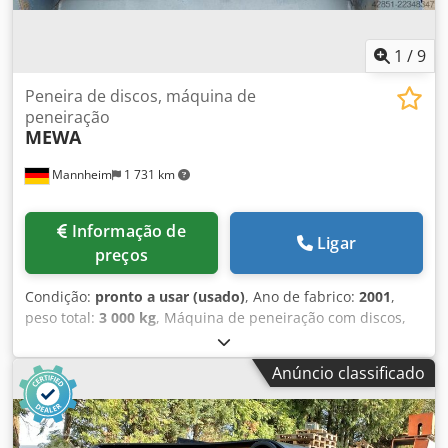
1
/
9
Peneira de discos, máquina de
peneiração
MEWA
Mannheim
1 731 km
Informação de
Ligar
preços
Condição:
pronto a usar (usado)
, Ano de fabrico:
2001
,
peso total:
3 000 kg
, Máquina de peneiração com discos,
comprimento da peneira: aproximadamente 2600 mm,
largura da peneira: aproximadamente 910 mm, distância
Anúncio classificado
entre os discos: aproximadamente 170 mm (deslocamento
de aproximadamente 85 mm), distância entre os eixos:
aproximadamente 50-60 mm. Comprimento total: 3450
mm, largura total: 1500 mm, altura: 2400 mm, peso: