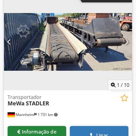
Dimensões de transporte: 2150 mm x 2400 mm x 2100 mm
(c x l x a) - Peso de transporte [kg]: 2000 kg - Embalagens
de transporte [unidades]: 1 Informações financeiras IVA: O
preço indicado não inclui o IVA IVA/Regime de
diferenciação: IVA dedutível para empresas Entrega e
aceitação de equipamentos usados possível a qualquer
momento, para todos os produtos da área industrial.
Yorick Diebels
1
/
10
Transportador
MeWa
STADLER
Mannheim
1 731 km
Informação de
Ligar