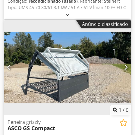
Condição:
recondicionado (usado)
, Fabricante: Steinert
Tipo: UMS 45 70 80/61 3,1 kW / 51 A / 61 V Íman 100% ED C
x L: 806 x 750 mm Correia de borracha: 800 mm (nova)
Distância entre eixos: aprox. 1.300 mm Peso: 1.550 kg Com
Anúncio classificado
novo retificador-transformador de 380V primário.
Crsdswvaidepfx Aa Ejf
1
/
6
Peneira grizzly
ASCO
GS Compact