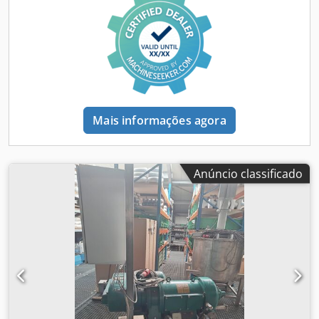
filme de embalagem onde ele deve estar. O anel de
retenção integrado evita a expansão indesejada do filme e
permite o uso otimizado dos sacos de filme. O
Compactador de Filmes BTS é adequado para
praticamente todas as empresas onde há geração de
filmes de embalagem, como em logística, produção,
atacado, e-commerce, artesanato ou indústria. Os sacos de
filme BTS apropriados estão disponíveis em estoque para
Mais informações agora
entrega imediata. Os sacos de filme cheios podem, em
seguida, ser prensados em fardos com uma prensa
enfardadeira ou descartados em um recipiente de
reciclagem. Ao compactar esses materiais recicláveis, você
Anúncio classificado
alcança uma redução de volume de até 90%, reduz os
custos de descarte e retorna o material ao ciclo de
reciclagem. Dados técnicos: Dimensões do compactador:
1000 mm de altura x 450 mm de largura x 420 mm de
profundidade Peso do compactador: 5,5 kg Cor do
compactador: RAL 9006 Prata Volume do saco de filme: 240
litros Peso de enchimento do saco de filme: até 15 kg
Cedpfx Aaodzvhwj Ejrf Vantagens ✔ Coleta fácil de filmes
de embalagem ✔ Locais de trabalho limpos e seguros ✔