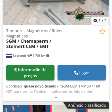
1
/
2
Tambores Magnéticos / Rolos
Magnéticos
SGM / Chemaperm /
Steinert
CEM / EMT
Soerendonk
1 703 km
Informação de
Ligar
preços
Condição:
quase novo (usado)
, "SGM CEM TMP 50 / 160
HG" para venda Também muitos outros fabricantes
gostam: Bakker Magnetics / Steinert / Chemaperm / SKET
Encontre o nosso stock completo no nosso website.
Anúncio classificado
Fabricante: SGM Tipo: CEM TMP 50/160 HG L x Dia.: 1.600 x