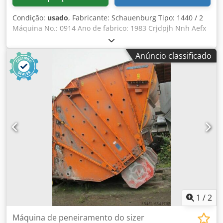
Condição:
usado
, Fabricante: Schauenburg Tipo: 1440 / 2
Máquina No.: 0914 Ano de fabrico: 1983 Crjdpjh Nnh Aefx
Aa Esf Tecto: 2 Incluído: - Motor eléctrico de 15 kW/6 - Eixos
cardan - Molas A máquina de crivagem ainda está a ser
Anúncio classificado
revista, rebentada e pintada.
1
/
2
Máquina de peneiramento do sizer