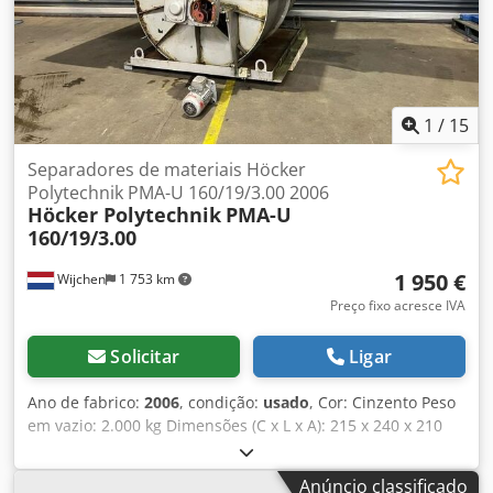
1
/
15
Separadores de materiais Höcker
Polytechnik PMA-U 160/19/3.00 2006
Höcker Polytechnik
PMA-U
160/19/3.00
1 950 €
Wijchen
1 753 km
Preço fixo acresce IVA
Solicitar
Ligar
Ano de fabrico:
2006
, condição:
usado
, Cor: Cinzento Peso
em vazio: 2.000 kg Dimensões (C x L x A): 215 x 240 x 210
cm Crsdpezry N Tjfx Aa Esf - Ano de fabrico: 2006 -
Documentação disponível: Não - Certificado CE: Não -
Anúncio classificado