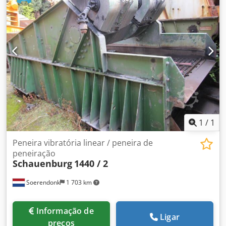
1
/
1
Peneira vibratória linear / peneira de
peneiração
Schauenburg
1440 / 2
Soerendonk
1 703 km
Informação de
Ligar
preços