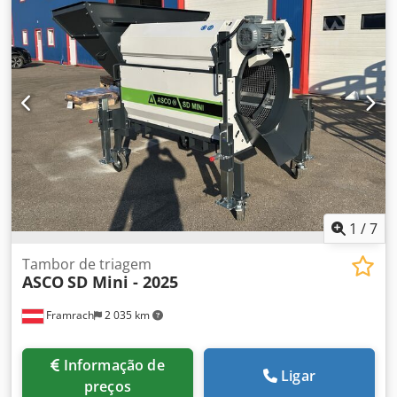
500 mm Incluído: - Motor elétrico (SEW / 1,5 kW - 26 RPM)
Crodpfx Aoggfhgja Eef
1
/
7
Tambor de triagem
ASCO
SD Mini - 2025
Framrach
2 035 km
Informação de
Ligar
preços