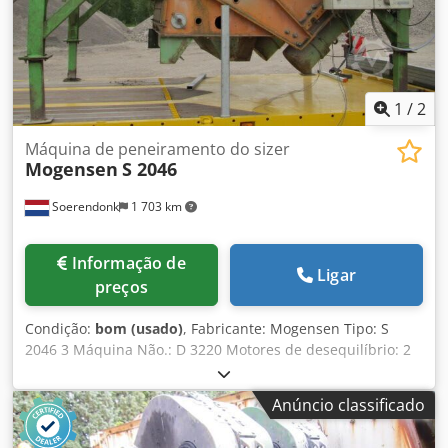
1
/
2
Máquina de peneiramento do sizer
Mogensen
S 2046
Soerendonk
1 703 km
Informação de
Ligar
preços
Condição:
bom (usado)
, Fabricante: Mogensen Tipo: S
2046 3 Máquina Não.: D 3220 Motores de desequilíbrio: 2
peças MO 1400/6 (6 kW / 980 rpm) Largura: 2.000mm
Tecto: 4 Incluído: Molas e armação. Crsdehu Hn Eopfx Aa
Anúncio classificado
Ejf