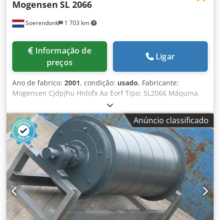
Mogensen
SL 2066
Soerendonk
1 703 km
Informação de
Ligar
preços
Ano de fabrico:
2001
, condição:
usado
, Fabricante:
Mogensen Cjdpjhu Hnlofx Aa Eorf Tipo: SL2066 Máquina.
Não.: D 5474 Ano de construção: 2001 Largura: 2.000mm
Tecto: 6 Com 2 pcs. de desbalanceamento, eixos cardan,
Anúncio classificado
motor eléctrico de 15 kW / 970 rpm e molas.