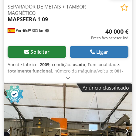
SEPARADOR DE METAIS + TAMBOR
MAGNÉTICO
MAPSFERA
1 09
40 000 €
Porriño
305 km
Preço fixo acresce IVA
Solicitar
Ligar
Ano de fabrico:
2009
, condição:
usado
, Funcionalidade:
totalmente funcional
, número da máquina/veículo:
001-
2009
, LINHA DE CLASSIFICAÇÃO DE METAIS MAPSFERA 1 09,
composta por um alimentador vibratório, esteira
Anúncio classificado
transportadora, polia magnética de cabeça e separador de
corrente de Foucault (eddy current), projetada para a
separação automática eficiente e recuperação de metais
ferrosos e não ferrosos em aplicações industriais de
reciclagem. • Fabricante: MAPSFERA • Modelo: 1 09 •
Configuração: alimentador vibratório + esteira
transportadora + polia magnética + separador de corrente
de Foucault • Aplicação: separação de metais ferrosos e