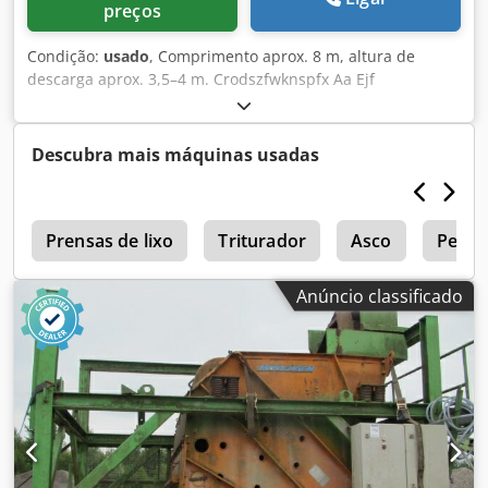
preços
Condição:
usado
, Comprimento aprox. 8 m, altura de
descarga aprox. 3,5–4 m. Crodszfwknspfx Aa Ejf
Descubra mais máquinas usadas
s
Prensas de lixo
Triturador
Asco
Peneir
Anúncio classificado