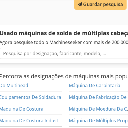
Guardar pesquisa
pode ser fixada por botão. • Comprimento máximo do perfil a ser 
mínimo do perfil a ser soldado: 340 mm. • Altura máxima do perfil 
do perfil a ser soldado: 40 mm. • Sistema de troca rápida de matri
Sistema de controle PLC disponível. • Permite ajuste de temperatur
diferentes tipos de perfis. • Unidade de aquecimento equipada com
Usado máquinas de solda de múltiplas cabe
Sx Eeftsa • Temperatura da chapa de aquecimento pode ser facilment
Fonte de alimentação protege o sistema contra variações repentina
Agora pesquise todo o Machineseeker com mais de 200 00
matrizes de solda é fornecido gratuitamente com a máquina. • Sis
trabalho e espera (modelo 2026).
Percorra as designações de máquinas mais popu
Do Multihead
Máquina De Carpintaria
Equipamentos De Soldadura
Máquina De Fabricação De
Maquina De Costura
Máquina De M
Maquina De Costura Industrial
M