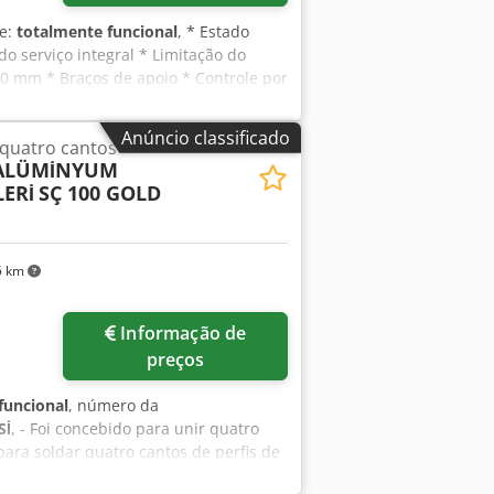
de:
totalmente funcional
, * Estado
o serviço integral * Limitação do
0 mm * Braços de apoio * Controle por
Anúncio classificado
quatro cantos
 ALÜMİNYUM
ERİ
SÇ 100 GOLD
5 km
Informação de
preços
funcional
, número da
Sİ
, - Foi concebido para unir quatro
para soldar quatro cantos de perfis de
oldadura de 0,2 mm para todos os