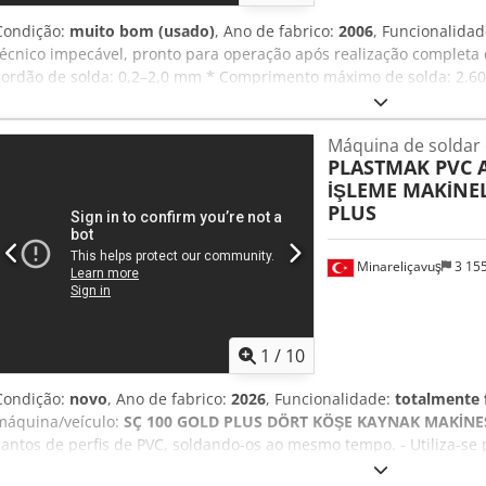
Condição:
muito bom (usado)
, Ano de fabrico:
2006
, Funcionalida
técnico impecável, pronto para operação após realização completa d
cordão de solda: 0,2–2,0 mm * Comprimento máximo de solda: 2.60
CLP Chsdpfxjyu R Elo Aftoa
Máquina de soldar 
PLASTMAK PVC
İŞLEME MAKİNEL
PLUS
Minareliçavuş
3 15
1
/
10
Condição:
novo
, Ano de fabrico:
2026
, Funcionalidade:
totalmente 
máquina/veículo:
SÇ 100 GOLD PLUS DÖRT KÖŞE KAYNAK MAKİNE
cantos de perfis de PVC, soldando-os ao mesmo tempo. - Utiliza-se 
PVC ao mesmo tempo num ângulo de 90 graus. - Possibilidade de s