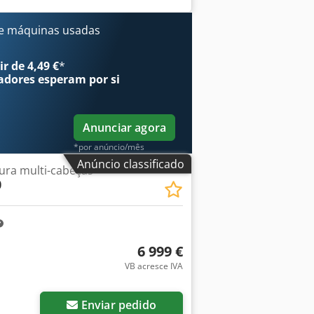
e máquinas usadas
r de 4,49 €
*
adores
esperam por si
Anunciar agora
*por anúncio/mês
Anúncio classificado
ura multi-cabeças
0
6 999 €
VB acresce IVA
Enviar pedido