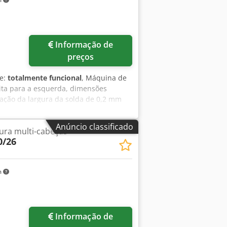
Informação de
preços
de:
totalmente funcional
, Máquina de
ita para a esquerda, dimensões
ação da largura da solda de 0,2 mm
no, tecnicamente revista e totalmente
Anúncio classificado
ura multi-cabeças
0/26
m
Informação de