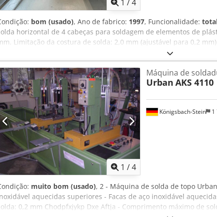
1
/
4
Condição:
bom (usado)
, Ano de fabrico:
1997
, Funcionalidade:
tota
solda horizontal de 4 cabeças para soldagem de elementos de plást
mm. Limitação da costura de solda: 2,0 mm (ajustável para 0,2 mm
possível. Queima: 6,0 mm. Operação via PC Jetter (kit de atualizaçã
Máquina de soldad
Urban
AKS 4110
Königsbach-Stein
1 
1
/
4
Condição:
muito bom (usado)
, 2 - Máquina de solda de topo Urba
inoxidável aquecidas superiores - Facas de aço inoxidável aquecida
solda: 0,2 mm Chodpfxjykp Dxe Aftja - Comprimento máximo de sold
apoio