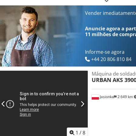
Vender imediatament
Anuncie agora a parti
11 milhões de compr
Informe-se agora
+44 20 806 810 84
Máquina de soldad
URBAN
AKS 390
Jasionka
2 649 km
1
/
8