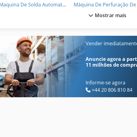
Maquina De Solda Automatica
Mostrar mais
Maquina De Soldar
M
Maquinas De Carpintaria
Máquina De Solda Mig
Maquinas De Marcenaria
Máquina De Soldadura
Vender imediatament
Maquinas De Usinagem
Máquina De 
Anuncie agora a parti
11 milhões de compr
Informe-se agora
+44 20 806 810 84