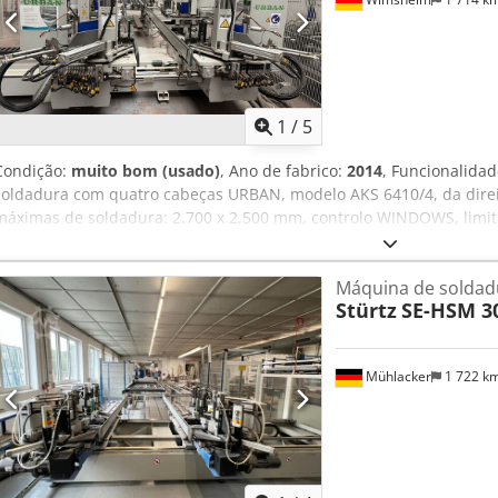
1
/
5
Condição:
muito bom (usado)
, Ano de fabrico:
2014
, Funcionalida
soldadura com quatro cabeças URBAN, modelo AKS 6410/4, da dire
máximas de soldadura: 2.700 x 2.500 mm, controlo WINDOWS, limit
para perfis coloridos, utilizada anteriormente em regime de um tur
funcional. Chodpfx Asznwq Tsftea
Máquina de soldad
Stürtz
SE-HSM 3
Mühlacker
1 722 k