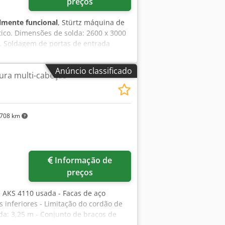
preços
lmente funcional
, Stürtz máquina de
ico. Dimensões de solda: 2600 x 3000
). Soldagem de portas de entrada
o Dell PC). Chsdozfky Nepfx Aftea
Anúncio classificado
ura multi-cabeças
708 km
Informação de
preços
n AKS 4110 usada - Facas de aço
s inferiores - Limitação do cordão de
a: 3,25 m - Conjunto de braços de