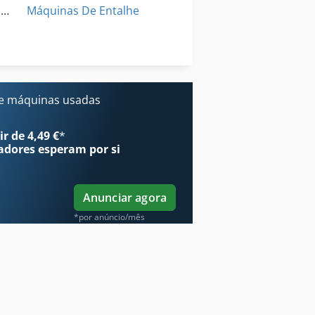
Máquina De Perfuração De Múltiplos
Máquinas De Entalhe
áquina De Solda De Projeção
Máquinas De Forjamento
Máquinas De Lenha
e máquinas usadas
Soldadura Da Folha
r de 4,49 €
*
adores
esperam por si
Anunciar agora
*por anúncio/mês