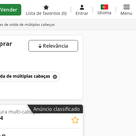
Vender
Idioma
Lista de favoritos
(0)
Entrar
Menu
 de solda de múltiplas cabeças
prar
Relevância
da de múltiplas cabeças
Anúncio classificado
ura multi-cabeças
4
m