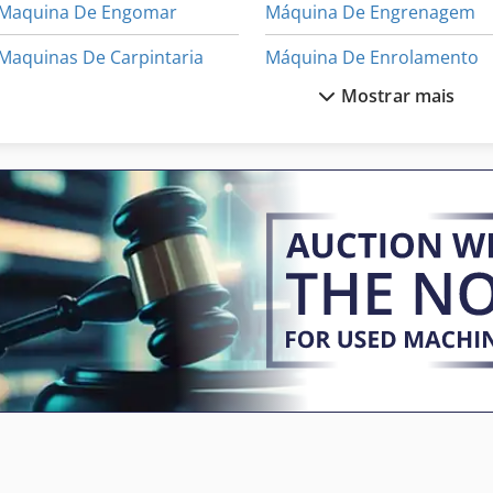
Maquina De Engomar
Máquina De Engrenagem
Maquinas De Carpintaria
Máquina De Enrolamento
Mostrar mais
Maquinas De Marcenaria
Máquina De Fabricação De
Maquinas De Usinagem
Máquina De Gravura
Motor Da Engrenagem
Máquina De Marcenaria
Motor De Engrenagem
Máquina De Moedura