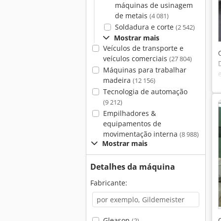
máquinas de usinagem
de metais
(4 081)
Soldadura e corte
(2 542)
Mostrar mais
Veículos de transporte e
veículos comerciais
(27 804)
Máquinas para trabalhar
madeira
(12 156)
Tecnologia de automação
(9 212)
Empilhadores &
equipamentos de
movimentação interna
(8 988)
Mostrar mais
Detalhes da máquina
Fabricante:
Gleason
(2)