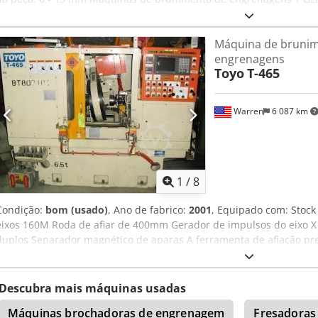
está em estado de conservação excelente. Por favor, observe que o
com base em máquinas similares. Chodpfx Aijx Szm Asloa
Máquina de bruni
engrenagens
Toyo
T-465
Warren
6 087 km
1
/
8
Condição:
bom (usado)
, Ano de fabrico:
2001
, Equipado com: Stock
eixos 160M Roda de afiar de 400mm Gerador de impulsos do eixo X S
duplos Separador magnético de aparas A ferramenta de afiação pre
está na máquina O diâmetro interno da ferramenta de afiar na máq
eléctrica Revestimento automático Programa de 5 peças Livro de I
de instruções para configuração e operação Especificações: Diâmet
Descubra mais máquinas usadas
exterior mínimo: 30 Comprimento total máximo: 400mm Largura m
Máquinas brochadoras de engrenagem
Fresadoras
Dispositivo de alimentação cruzada (eixo Z): 430mm Max. Deslocaçã