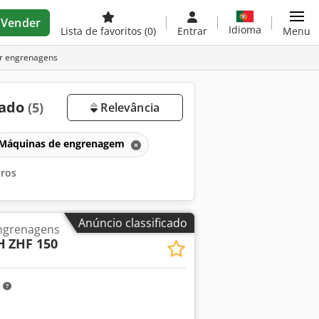
Vender
Idioma
Lista de favoritos
(0)
Entrar
Menu
r engrenagens
sado
(5)
Relevância
Máquinas de engrenagem
tros
Anúncio classificado
engrenagens
H
ZHF 150
m