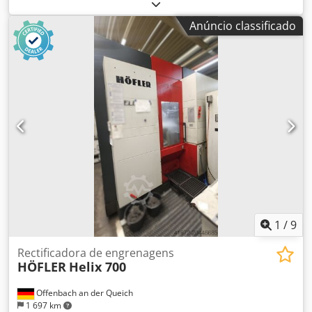
3 Módulo - mín. 0,1 Crodpew N S D Sjfx Akcsf Potência total
requerida 0,4 kW Peso da máquina aprox. 120 kg
Anúncio classificado
Dimensões (C x L x A) aprox. 0,6x0,6x0,75 m A máquina é
utilizada para afiar pequenas coroas cônicas / com dentes
retos. Para fresar coroas cônicas, utiliza-se a Mikron
102.01.
1
/
9
Rectificadora de engrenagens
HÖFLER
Helix 700
Offenbach an der Queich
1 697 km