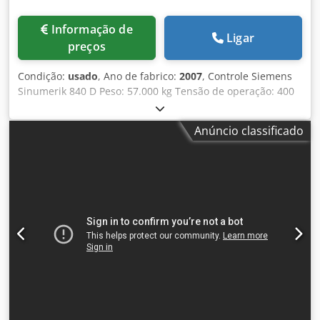
Informação de
Ligar
preços
Condição:
usado
, Ano de fabrico:
2007
, Controle Siemens
Sinumerik 840 D Peso: 57.000 kg Tensão de operação: 400
V Gleason-PFAUTER Fresadora CNC de engrenagens por
geração P 2400/2800 Para engrenhar rodas cilíndricas e
Anúncio classificado
helicoidais, assim como todos os outros perfis e formas
geráveis recorrentes na circunferência de peças
cilíndricas. As grandes fresadoras de engrenagens
Gleason oferecem máxima produtividade para usinagens
de desbaste e acabamento de engrenagens cilíndricas
para vários setores: energia eólica, redutores industriais,
mineração e construção naval, usinagem de engrenagens
e muito mais. A faixa de potência do acionamento
considera futuros desenvolvimentos de ferramentas.
Naturalmente, o acionamento do cabeçote de fresagem é
isento de folgas. Estas máquinas são particularmente
adequadas para o uso dos mais modernos materiais de
corte, independentemente de ser preferido o