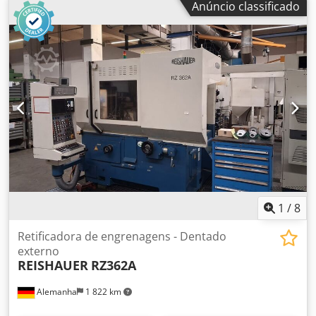
Anúncio classificado
Cedpfxjx Aq Ege Akcorf Número de dentes - máx.: 600
Maior diâmetro admissível do círculo principal: 360 mm
Peso máximo da peça: 60 kg sem filtro com refrigeração de
óleo hidráulico e retorno de óleo de moagem
1
/
8
Retificadora de engrenagens - Dentado
externo
REISHAUER
RZ362A
Alemanha
1 822 km