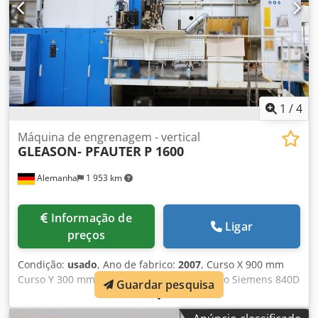
1
/
4
Máquina de engrenagem - vertical
GLEASON- PFAUTER
P 1600
Alemanha
1 953 km
Informação de
Ligar
preços
Condição:
usado
, Ano de fabrico:
2007
, Curso X 900 mm
Curso Y 300 mm Curso Z 1000 mm Comando Siemens 840D
Guardar pesquisa
Crjdpfxewzypue Akcef Diâmetro máximo da peça 1600 mm
Módulo máximo 20 mm Diâmetro do círculo de cabeça 350