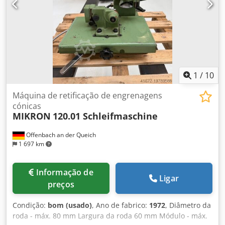
1
/
10
Máquina de retificação de engrenagens
cónicas
MIKRON
120.01 Schleifmaschine
Offenbach an der Queich
1 697 km
Informação de
Ligar
preços
Condição:
bom (usado)
, Ano de fabrico:
1972
, Diâmetro da
roda - máx. 80 mm Largura da roda 60 mm Módulo - máx.