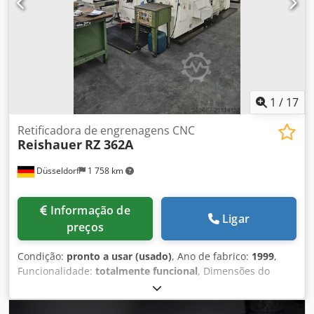
1
/
17
Retificadora de engrenagens CNC
Reishauer
RZ 362A
Düsseldorf
1 758 km
Informação de
Ligar
preços
Condição:
pronto a usar (usado)
, Ano de fabrico:
1999
,
Funcionalidade:
totalmente funcional
, Dimensões do
parafuso de retificação: Diâmetro externo mín./máx.:
280/350 mm Largura: 84/104 mm Passo máx. com