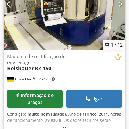
1
/
12
Máquina de rectificação de
engrenagens
Reishauer
RZ 150
Düsseldorf
1 757 km
Informação de
Ligar
preços
Condição:
muito bom (usado)
, Ano de fabrico:
2011
, horas
de funcionamento:
79 920 h
, Os dados técnicos serão
enviados por e-mail. Crsdszav Ipopfx Akcef