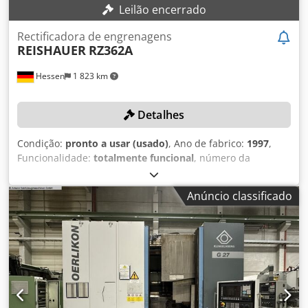
Leilão encerrado
Rectificadora de engrenagens
REISHAUER
RZ362A
Hessen
1 823 km
Detalhes
Condição:
pronto a usar (usado)
, Ano de fabrico:
1997
,
Funcionalidade:
totalmente funcional
, número da
máquina/veículo:
73866
, peso da peça de trabalho (máx.):
60 kg
, velocidade de rotação (máx.):
2 300 rpm
, peso total:
Anúncio classificado
5 000 kg
, DETALHES TÉCNICOS Módulo máx.: 7
Csdpfoxvrzisx Akcerf Diâmetro do caracol de retificação:
280–350 mm Largura do caracol de retificação: 84–104 mm
Velocidade do caracol de retificação (retificação): 1.100–
2.300 rpm Velocidade do caracol de retificação
(perfilagem): 50–95 rpm Número de dentes, mín.: 6
Número de dentes, máx.: 600 Maior diâmetro admissível
da circunferência de topo: 360 mm Peso máximo da peça: