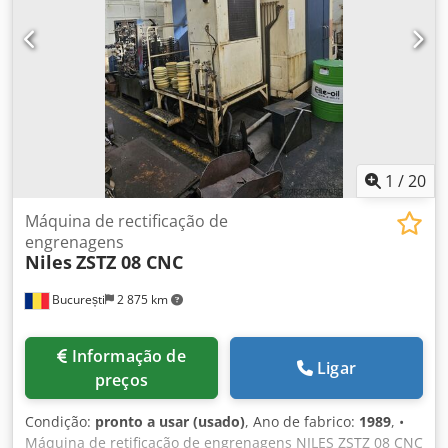
disponível!
1
/
20
Máquina de rectificação de
engrenagens
Niles
ZSTZ 08 CNC
București
2 875 km
Informação de
Ligar
preços
Condição:
pronto a usar (usado)
, Ano de fabrico:
1989
, •
Máquina de retificação de engrenagens NILES ZSTZ 08 CNC