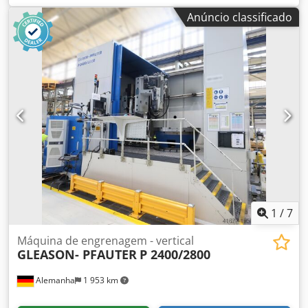
Anúncio classificado
1
/
7
Máquina de engrenagem - vertical
GLEASON- PFAUTER
P 2400/2800
Alemanha
1 953 km