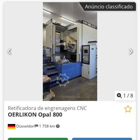
Anúncio classificado
1
/
8
Retificadora de engrenagens CNC
OERLIKON
Opal 800
Düsseldorf
1 758 km