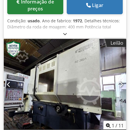
Informação de
Ligar
preços
Condição:
usado
, Ano de fabrico:
1972
, Detalhes técnicos:
Diâmetro da roda de moagem: 400 mm Potência total
necessária: 3 kW Peso da máquina aprox.: 1,5 t Espaço
necessário aprox.: 1,5 x 1,4 x 1,3 m Máquina de perfilagem
Leilão
para engrenagens REISHAUER AM Largura máxima da roda
de desbaste. 104 milímetros Diâmetro máximo da roda de
desbaste. 400 milímetros Módulo - máx. 7 Módulo - mín.
0,5 Ângulo de pressão 10 - 30 ° Diâmetro do sem-fim de
moagem 270 - 400 mm Largura máxima do sem-fim de
moagem. 62/84/104 milímetros Velocidades do sem-fim de
moagem: ao perfilar 18/35/70 rpm Crsdewi Ni Tjpfx Akcjf
Versão elétrica - Voltagem/Frequência 380 / 50 V/Hz Curso
longitudinal do dispositivo de curativo 156 mm *
1
/
11