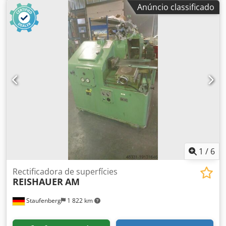
para a maquinação flexível de engrenagens e é utilizada
Anúncio classificado
pelos fabricantes de engrenagens e tecnologias de
transmissão para a retificação de perfis de engrenagens.
Caraterísticas especiais: Máquina ideal para produção
única e pequenos lotes Dados técnicos Diâmetro da roda:
400 mm Módulo - máx.: 0,75-10 Largura do dente: 200 mm
Espaço necessário aprox.: 3,0 x 4,5 x 2,5 mm Peso da
máquina aprox.: 8,500 kg Codpfjvd Ehpox Akcorf *A
ilustração mostra a máquina no seu estado atual como
máquina usada e pode ser oferecida parcialmente
modernizada ou como um retrofit com um novo controlo
CNC (Siemens ONE) e aceitação de acordo com o padrão
do fabricante a pedido.
1
/
6
Rectificadora de superfícies
REISHAUER
AM
Staufenberg
1 822 km