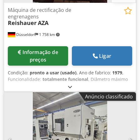
Máquina de rectificação de
engrenagens
Reishauer
AZA
Düsseldorf
1 758 km
Informação de
Ligar
preços
Condição:
pronto a usar (usado)
, Ano de fabrico:
1979
,
Funcionalidade:
totalmente funcional
, Diâmetro máximo
da engrenagem 330 mm Módulo máximo 6 Largura da
roda 180 mm Módulo mínimo 0,5 Peso da máquina 5500 kg
Anúncio classificado
Csdpfezh H R Nex Akcorf Acessórios disponíveis conforme
mostrado na foto