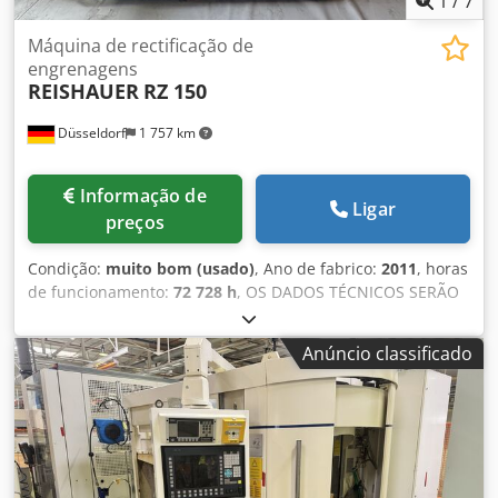
1
/
7
Máquina de rectificação de
engrenagens
REISHAUER
RZ 150
Düsseldorf
1 757 km
Informação de
Ligar
preços
Condição:
muito bom (usado)
, Ano de fabrico:
2011
, horas
de funcionamento:
72 728 h
, OS DADOS TÉCNICOS SERÃO
ENVIADOS APENAS POR E-MAIL. Cedozav Nmspfx Akcorf
Anúncio classificado