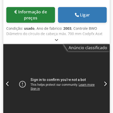
Informação de
Ligar
preços
Condição:
usado
, Ano de fabrico:
2003
, Controle BWO
Diâmetro do círculo de cabeça máx. 700 mm Codpfx Asxt
Ur Sekcjrf Diâmetro do círculo de pé mín. 50 mm Altura do
perfil máx. 35 mm Velocidade do fuso 0 - 5400 rpm
Anúncio classificado
Capacidade máxima da mesa 500 kg Dimensões da
máquina 370x220x300 cm Peso total aprox. 15.000 kg
Horas de operação 94.082 h Equipamento: Controle BWO
Todos os eixos controlados por CNC Extração de névoa de
óleo Sistema de limpeza de fluido refrigerante com
unidade de refrigeração Unidade de balanceamento Dittel
Acessórios: Rebolos Ø400mm incluídos Flanges dos
rebolos 1 rolo diamantado Fabr. Dr. Kaiser Ø160mm
Contra ponta Armário de comando: Largura 70cm x
Comprimento 280cm x Altura 220cm Máquina: Largura
220cm x Comprimento 370cm x Altura 300cm Sistema de
refrigeração: Largura 170cm x Comprimento 240cm x