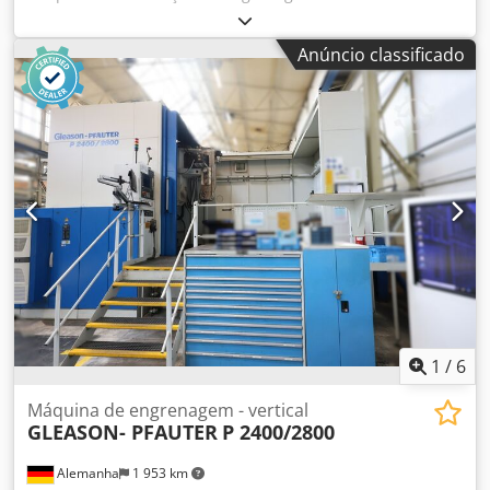
• CNC: Fanuc 180i-M • Módulo mínimo/máximo: 2/14 •
Diâmetro máximo de retificação: 800 mm • Diâmetro
Anúncio classificado
máximo de retificação sem contraponto: 1000 mm •
Diâmetro mínimo de retificação: 50 mm Codjzk Hfrspfx
Akcorf • Velocidade da rebolo de retificação: 2450 rpm •
Ângulo máximo de hélice: 45° • Diâmetro da mesa rotativa:
630 mm Conjunto de engrenagens de mudança
disponíveis.
1
/
6
Máquina de engrenagem - vertical
GLEASON- PFAUTER
P 2400/2800
Alemanha
1 953 km