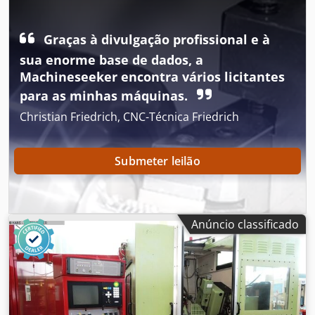
limitações: MOD 8.0 (DP 3,2) Número de entradas: com
limitações até 3 Largura útil máxima (curso de
deslocamento): 90 mm Informações técnicas detalhadas
Graças à divulgação profissional e à
podem ser encontradas no arquivo PDF anexo. Acessórios:
sua enorme base de dados, a
Alguns discos diamantados Fässler Dispositivo de
dressagem Crodpfoyfnlkex Akcsf Pedras de afiar Separador
Machineseeker encontra vários licitantes
turbo
para as minhas máquinas.
Christian Friedrich, CNC-Técnica Friedrich
Submeter leilão
Anúncio classificado