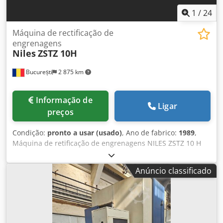
Altura 250cm
1
/
24
Máquina de rectificação de
engrenagens
Niles
ZSTZ 10H
București
2 875 km
Informação de
Ligar
preços
Condição:
pronto a usar (usado)
, Ano de fabrico:
1989
,
Máquina de retificação de engrenagens NILES ZSTZ 10 H
Diâmetro da mesa: 1000 mm Diâmetro máximo de
trabalho: 1250 mm Módulo: - Mín.: 2 - Máx.: 25 Ângulo
Anúncio classificado
máximo de helicoide: 45 graus Peso máximo da peça de
trabalho: 4000 kg Número de dentes: 10-250 mm Csdpfx
Akszk E U Eecsrf Dimensões: 7700x4540x3320 mm Peso da
máquina: 30 toneladas Conjunto de engrenagens de
mudança disponível. Vídeo da máquina em funcionamento