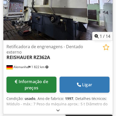
1
/
14
Retificadora de engrenagens - Dentado
externo
REISHAUER
RZ362A
Alemanha
1 822 km
Informação de
Ligar
preços
Condição:
usado
, Ano de fabrico:
1997
, Detalhes técnicos:
Módulo - máx.: 7 Peso da máquina aprox.: 5 t Diâmetro do
verme de retificação: 280-350 mm Largura do verme de
retificação: 84-104 mm Número de dentes - mín.: 6