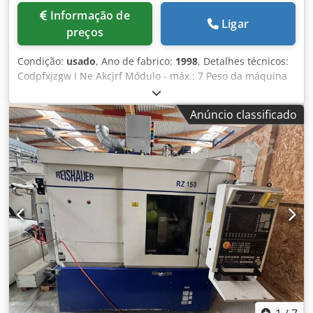
Informação de
Ligar
preços
Condição:
usado
, Ano de fabrico:
1998
, Detalhes técnicos:
Codpfxjzgw I Ne Akcjrf Módulo - máx.: 7 Peso da máquina
aprox.: 5 t Diâmetro dos parafusos de retificação: 280–350
mm Largura dos parafusos de retificação: 84–104 mm
Anúncio classificado
Número de dentes - mín.: 6 Número de dentes - máx.: 600
Maior diâmetro admissível do círculo de topo: 360 mm
Peso máx. da peça: 60 kg Com turboseparador, portal de
carregamento, sistema de balanceamento e dressagem da
última geração e diversos acessórios