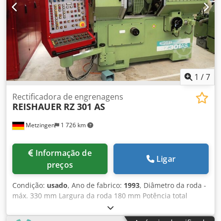
1
/
7
Rectificadora de engrenagens
REISHAUER
RZ 301 AS
Metzingen
1 726 km
Informação de
Ligar
preços
Condição:
usado
, Ano de fabrico:
1993
, Diâmetro da roda -
máx. 330 mm Largura da roda 180 mm Potência total
necessária 12 kW Peso da máquina aprox. 7500 kg R E I S H
A U E R (Suíça) Máquina de retificação de engrenagens