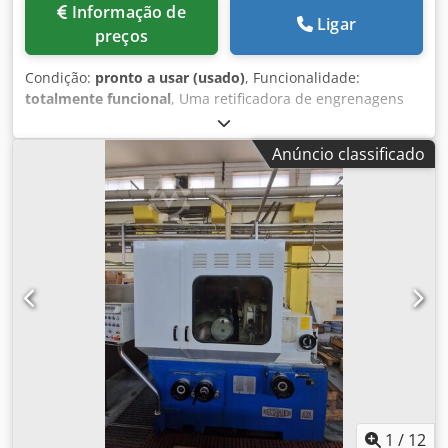
Informação de
Ligar
preços
Condição:
pronto a usar (usado)
, Funcionalidade:
totalmente funcional
, Uma retificadora de engrenagens
CNC usada OERLIKON Opal 800 Diâmetro máximo do
círculo da cabeça: 1000 mm Crsdpfsyucd Hjx Akcsf
Anúncio classificado
Diâmetro mínimo do círculo de base: 40 mm Módulo
mínimo: 1 Módulo máximo: 16 Número de dentes: 999
Largura máxima da engrenagem: 630 mm Rebolo Opal e
disco de diamante Possível apenas retificação de perfil
único, veja foto.
1
/
12