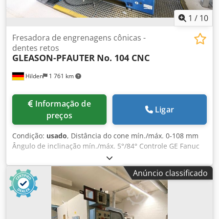
1
/
10
Fresadora de engrenagens cônicas -
dentes retos
GLEASON-PFAUTER
No. 104 CNC
Hilden
1 761 km
Informação de
Ligar
preços
Condição:
usado
, Distância do cone mín./máx. 0-108 mm
Ângulo de inclinação mín./máx. 5°/84° Controle GE Fanuc
Série 0-GC Diâmetro do círculo primitivo (relação 1:1) 152
mm Diâmetro do círculo primitivo (relação 10:1) 216 mm
Anúncio classificado
Distância de diâmetro (mais fino/mais grosso) 1,3/8,5 Mód.
Largura máxima da face do engrenamento 35 mm
Velocidade do fuso da faca 41-121 rpm Faixa de rotação do
fuso de trabalho 0-33,33 rpm Dkjdsyh Rmmspfx Abqsr
Peso 9025 kg Dimensões aproximadas 2707 x 2720 x 2200