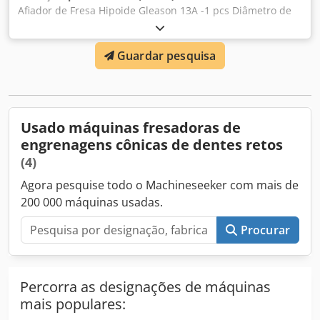
Afiador de Fresa Hipoide Gleason 13A -1 pcs Diâmetro de
fresagem 89-500 mm Dimensões da mó 305x19x102 mm
Djder Elpvspfx Abqokr Avanço 0,05-0,18 mm Motor de
Guardar pesquisa
acionamento da mó - 1800 rpm (60 Hz) - 1500 rpm (50 Hz)
Espaço de chão 1240x2310 mm Altura 1422 mm Peso da
máquina 4083 kg Gleason 19 máquina de controlo de
cortadores revaciculares - 1 unid.
Usado máquinas fresadoras de
engrenagens cônicas de dentes retos
(4)
Agora pesquise todo o Machineseeker com mais de
200 000 máquinas usadas.
Procurar
Percorra as designações de máquinas
mais populares: