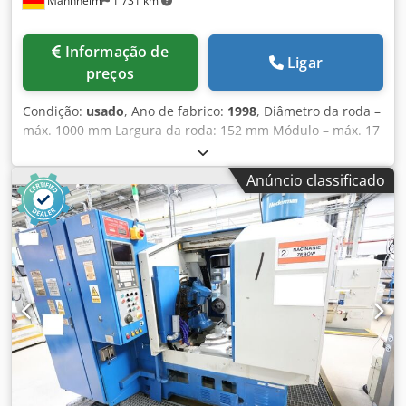
Mannheim
1 731 km
Informação de
Ligar
preços
Condição:
usado
, Ano de fabrico:
1998
, Diâmetro da roda –
máx. 1000 mm Largura da roda: 152 mm Módulo – máx. 17
Diâmetro da roda – máx. 1000 mm Dodpfx Aoyan N
Eebqekr Controlo: Fanuc Série 150 M Potência total
Anúncio classificado
necessária: 75 kW Peso da máquina: aprox. 29,5 t Diâmetro
máx.: 1000 mm Dimensões: 5,5 x 5,3 x 3,2 m Peso: 29,5 t
Controlo: CNC (Série FANUC 150M) Diâmetro máx. da roda:
1000 mm Diâmetro máx. com ciclo único: 1000 mm
Fresagem de superfície, módulo máx.: 17 Controlo: FANUC
Série 150 M Número de dentes: 5 – 300 LARGURA FACIAL:
152 mm Eixo X: -305 / +305 mm Eixo Y: -305 / +305 mm Eixo
Z: -25 / +711 mm Eixo B: -5 / 90 graus