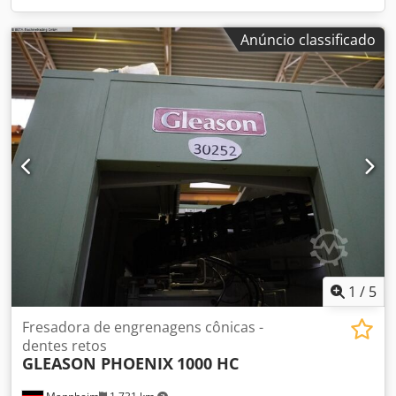
Anúncio classificado
1
/
5
Fresadora de engrenagens cônicas -
dentes retos
GLEASON PHOENIX
1000 HC