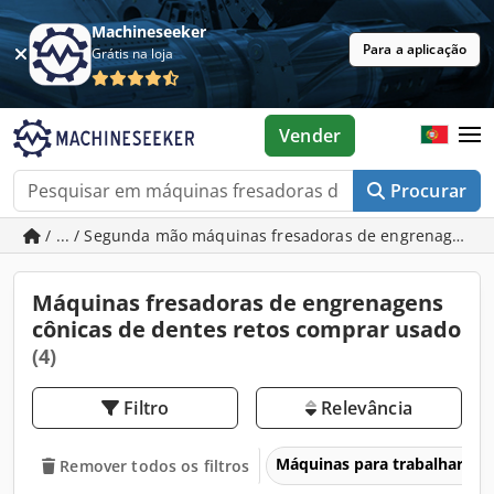
Machineseeker
Para a aplicação
Grátis na loja
Vender
Procurar
/ ... / Segunda mão máquinas fresadoras de engrenagens c
Máquinas fresadoras de engrenagens
cônicas de dentes retos comprar usado
(4)
Filtro
Relevância
Máquinas para trabalhar me
Remover todos os filtros