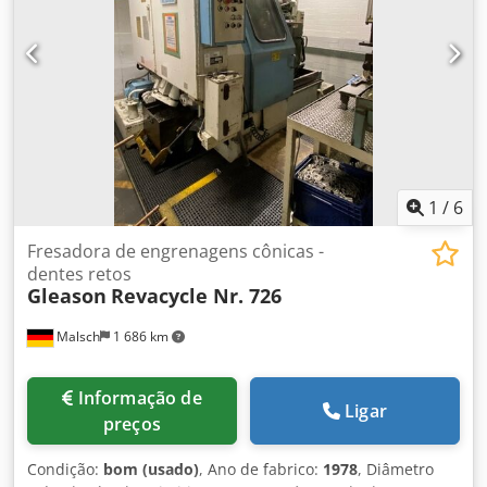
mm Equipamento/Acessórios: - 18 jogos de facas -
Transportador de cavacos - Documentação técnica
1
/
6
Fresadora de engrenagens cônicas -
dentes retos
Gleason
Revacycle Nr. 726
Malsch
1 686 km
Informação de
Ligar
preços
Condição:
bom (usado)
, Ano de fabrico:
1978
, Diâmetro