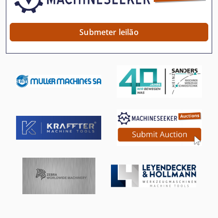
Máquina De Engrenagem
Máquina De Entalhadura
Submeter leilão
Máquina De Marcenaria
Máquina De Moedura
Máquina De Moedura De Faca
Máquina De Moedura De Faca Plaina
Máquina De Moedura De Flanco De Dente
Máquina De Moedura Do Cilindro
Máquina De Moedura Do Eixo
Máquina De Moedura Do Escareador
Máquinas De Afiação