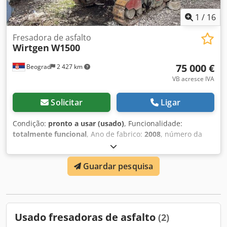
1
/
16
Fresadora de asfalto
Wirtgen
W1500
75 000 €
Beograd
2 427 km
VB acresce IVA
Solicitar
Ligar
Condição:
pronto a usar (usado)
, Funcionalidade:
totalmente funcional
, Ano de fabrico:
2008
, número da
máquina/veículo:
0820.0545
, Totalmente funcional
Dkjdpfoyl In Sjx Adgor
Guardar pesquisa
Usado fresadoras de asfalto
(2)