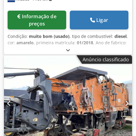
Informação de
Ligar
preços
Condição:
muito bom (usado)
, tipo de combustível:
diesel
,
cor:
amarelo
, primeira matrícula:
01/2018
, Ano de fabrico:
2018
, Transmissão: lagartas Peso vazio: 30.000 kg Condição
técnica: muito boa Condição visual: muito boa Preço: sob
Anúncio classificado
consulta CATERPILLAR PM 622 MÁQUINA FRESADORA DE
ASFALTO 4 x transmissão por corrente Largura de trabalho:
2.235 mm Profundidade de trabalho: 0-330 mm 193 cinzéis
de fresagem Correia de descarga dobrável hidráulica
Nivelamento automático CAT Grade Control 2 x consolas de
operação com ecrã LC Painéis laterais eleváveis hidráulicos
Câmara de marcha-atrás Tecto de proteção contra
intempéries rebatível Assentos para operador Faróis de
trabalho Dksdpfsuxu Eqjx Adger Sistema de limpeza Motor
diesel CAT, C18 622 CV Cor original SIGA-NOS NO
INSTAGRAM: GEURTSTRUCKS FALAMOS ALEMÃO WE SPEAK
ENGLISH HABLAMOS ESPANOL