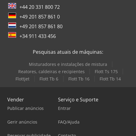
+44 20 331 800 72
+49 201 857 861 0
+49 201 857 861 80
+34 911 433 456
Pesquisas atuais de máquinas:
Misturadores e instalações de mistura
Reatores, caldeiras e recipientes
Flott Ts 175
Flottjet
Flott Tb 6
Flott Tb 16
Flott Tb 14
Vender
Serviço e Suporte
Publicar anúncios
Entrar
Gerir anúncios
FAQ/Ajuda
Reservar publicidade
Contacto