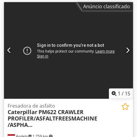
Anúncio classificado
1
/
15
Fresadora de asfalto
Caterpillar
PM622 CRAWLER
PROFILER/ASFALTFREESMACHINE
/ASPHA...
Andelst
1 759 km