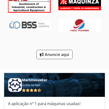
Maquinas De Marcenaria
Maquinas De Usinagem
Mesa De Fresagem
Mesa De Máquina De Fresagem
Máquinas De Afiação
Máquinas De Forjamento
Anuncie aqui
Pavimentadoras De Chão
Tecnologia De Asfalto
Machineseeker
Grátis na loja
A aplicação nº 1 para máquinas usadas!