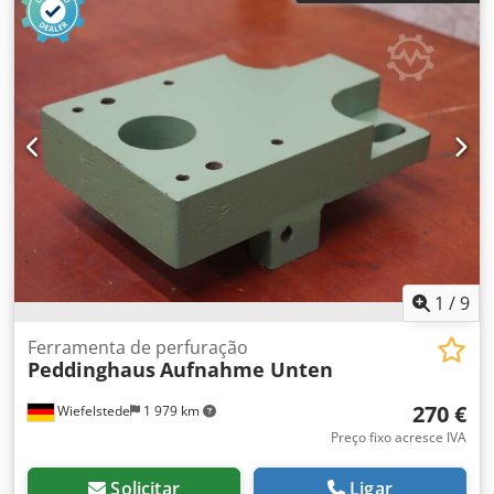
dimensões Credpfxsu I Hptj Af Hof -Dimensões:
265/105/H150 mm -Peso: 11,7 kg
1
/
9
Ferramenta de perfuração
Peddinghaus
Aufnahme Unten
270 €
Wiefelstede
1 979 km
Preço fixo acresce IVA
Solicitar
Ligar