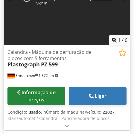
1
/
6
Calandra - Máquina de perfuração de
blocos com 5 ferramentas
Plastograph
PZ 599
Emskirchen
1 872 km
Informação de
Ligar
preços
Condição:
usado
, número da máquina/veículo:
22027
,
Stanzautomat / Calandra - Puncionadora de blocos
Plastograph PZ 599Baujahr / Year 1998 Arbeitsbreite /
Largura de trabalho 120 - 600mm Papierlänge /