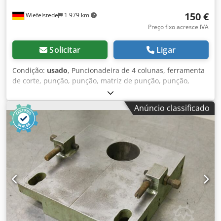
150 €
Wiefelstede
1 979 km
Preço fixo acresce IVA
Solicitar
Ligar
Condição:
usado
, Puncionadeira de 4 colunas, ferramenta
de corte, punção, punção, matriz de punção, punção,
Cedpfxjdxnldo Af Horf -Ferramenta de perfuração com:
função de flexão -Toma o parafuso: 40 mm -Dimensões:
Anúncio classificado
255/205/H210 mm -Peso: 25 kg