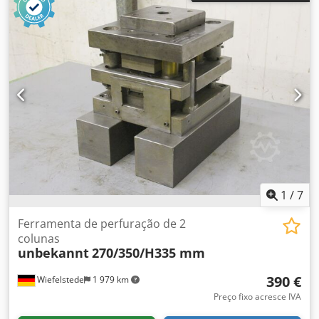
1
/
7
Ferramenta de perfuração de 2
colunas
unbekannt
270/350/H335 mm
390 €
Wiefelstede
1 979 km
Preço fixo acresce IVA