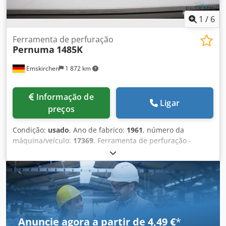
1
/
6
Ferramenta de perfuração
Pernuma
1485K
Emskirchen
1 872 km
Informação de
Ligar
preços
Condição:
usado
, Ano de fabrico:
1961
, número da
máquina/veículo:
17369
, Ferramenta de perfuração -
Ferramenta de perfuração Pernuma 1485Ano 1961 - N.º de
série 17369 Inspeção de vídeo online por Skype-Video
Codpfxeh Axkrj Af Herf Ficaríamos muito satisfeitos com a
sua visita - mais máquinas em stock Disponível de
imediato - Pode ser inspeccionado Emskirchen /
Nuremberga - Pode ser testado
Anuncie agora a partir de 4,49 €
*