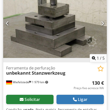
1
/
5
Ferramenta de perfuração
unbekannt
Stanzwerkzeug
130 €
Wiefelstede
1 979 km
Preço fixo acresce IVA
Solicitar
Ligar
Condição:
usado
, Porta-matriz, ferramenta de entalhar,