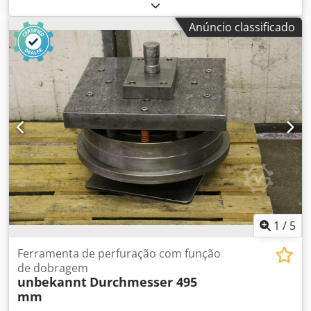
de bancada, mandriladora, fresadora, perfuradora em
linha, cabeça de multibrocas, broca, ferramenta de
Anúncio classificado
furação, alargadores, mandris de rosca de troca rápida -
Gama extensiva de ferramentas: para
furação/restauração/corte de roscas -Conteúdo: ver fotos -
Caixa-ferramenta: 7 gavetas -Dimensões: 720/720/H1000
mm -Peso: 454 kg Codpofngw Usfx Af Herf
1
/
5
Ferramenta de perfuração com função
de dobragem
unbekannt
Durchmesser 495
mm