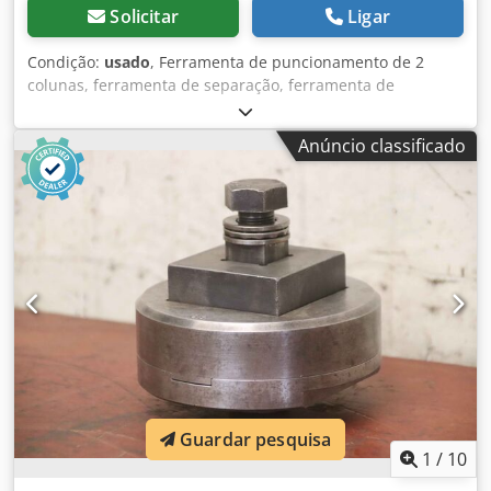
Solicitar
Ligar
Condição:
usado
, Ferramenta de puncionamento de 2
colunas, ferramenta de separação, ferramenta de
puncionamento, punção, matriz de puncionamento,
punção -2 pilares: ferramenta perfuradora -Admissão:
Anúncio classificado
Linha fina M20 -Dimensões: 270/350/H335 mm -Peso: 132
kg Csdpfx Afedxxrqe Hsrf
Guardar pesquisa
1
/
10