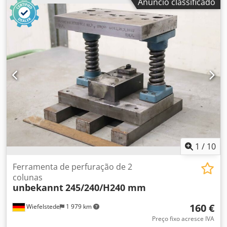
Anúncio classificado
segurar matrizes Crodpfx Afsc Nlyxe Hjf -Diâmetro do furo:
97 mm -Dimensões: 220/335/H115 mm -Peso: 32 kg
1
/
10
Ferramenta de perfuração de 2
colunas
unbekannt
245/240/H240 mm
160 €
Wiefelstede
1 979 km
Preço fixo acresce IVA