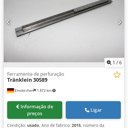
1
/
6
Ferramenta de perfuração
Tränklein
30589
Emskirchen
1 872 km
Informação de
Ligar
preços
Condição:
usado
, Ano de fabrico:
2015
, número da