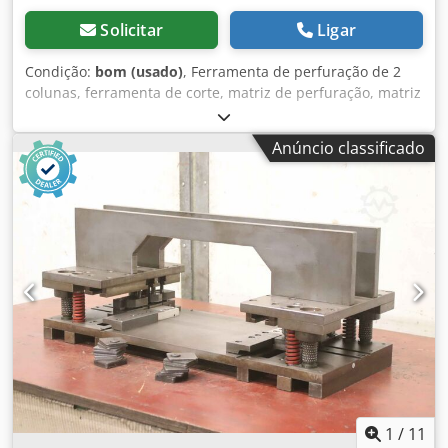
Solicitar
Ligar
Condição:
bom (usado)
, Ferramenta de perfuração de 2
colunas, ferramenta de corte, matriz de perfuração, matriz
de perfuração, punção, estrutura da coluna -Ferramenta
de perfuração: 2 colunas -Curso: 40 mm -Matriz de
Anúncio classificado
perfuração: sem acessórios, ver fotos -Dimensões:
245/240/H240 mm Csdpfjmxpt Ssx Af Horf -Peso: 30 kg
1
/
11