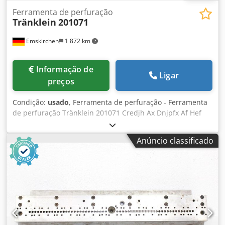
Ferramenta de perfuração
Tränklein
201071
Emskirchen
1 872 km
Informação de
Ligar
preços
Condição:
usado
, Ferramenta de perfuração - Ferramenta
de perfuração Tränklein 201071 Credjh Ax Dnjpfx Af Hef
Inspeção de vídeo online por Skype-Video Ficaríamos muito
satisfeitos com a sua visita - mais máquinas em stock
Anúncio classificado
Disponível imediatamente - Pode ser inspeccionado
Emskirchen / Nuremberga em stock - Pode ser testado