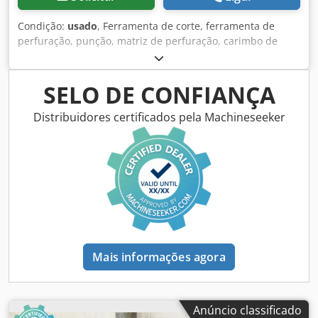
Condição:
usado
, Ferramenta de corte, ferramenta de
perfuração, punção, matriz de perfuração, carimbo de
perfuração, ferramenta de moldagem de guelras -
Fabricante: Peddinghaus, ferramenta de perfuração para
segurar matrizes -Diâmetro do furo: 70 mm Cedperfzthsfx
SELO DE CONFIANÇA
Af Hjrf -Dimensões: 220/320/H115 mm -Peso: 32 kg
Distribuidores certificados pela Machineseeker
Mais informações agora
Anúncio classificado