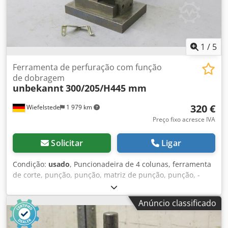
1
/
5
Ferramenta de perfuração com função
de dobragem
unbekannt
300/205/H445 mm
320 €
Wiefelstede
1 979 km
Preço fixo acresce IVA
Solicitar
Ligar
Condição:
usado
, Puncionadeira de 4 colunas, ferramenta
de corte, punção, punção, matriz de punção, punção, -
Ferramenta de perfuração com: função de flexão -
Admissão Cjdpfxedxnlfj Af Herf imensões: 300/205/H445
Anúncio classificado
mm -Peso: 100 kg