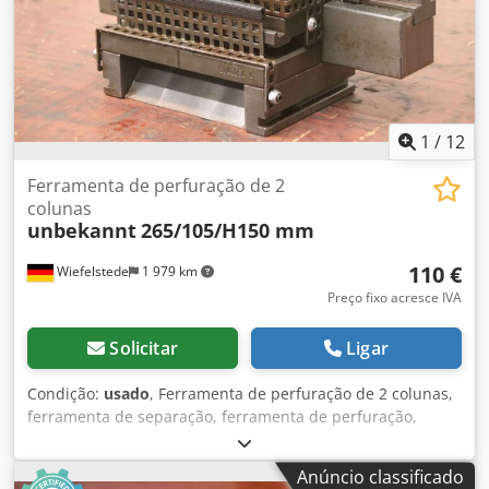
1
/
12
Ferramenta de perfuração de 2
colunas
unbekannt
265/105/H150 mm
110 €
Wiefelstede
1 979 km
Preço fixo acresce IVA
Solicitar
Ligar
Condição:
usado
, Ferramenta de perfuração de 2 colunas,
ferramenta de separação, ferramenta de perfuração,
punção, matriz de perfuração, carimbo de perfuração,
estrutura de coluna -Ferramenta de perfuração: 2 colunas,
Anúncio classificado
Ø 10/14/10 mm -Dimensões do punção: ver foto com as