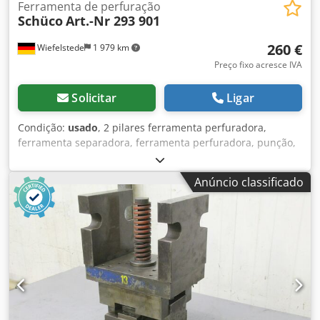
Ferramenta de perfuração
Schüco
Art.-Nr 293 901
260 €
Wiefelstede
1 979 km
Preço fixo acresce IVA
Solicitar
Ligar
Condição:
usado
, 2 pilares ferramenta perfuradora,
ferramenta separadora, ferramenta perfuradora, punção,
matriz perfuradora, punção -2 pilares: ferramenta
perfuradora -Dimensões: 170/100/H130 mm -Peso: 5,3 kg
Anúncio classificado
Csded Sf U Uopfx Af Horf