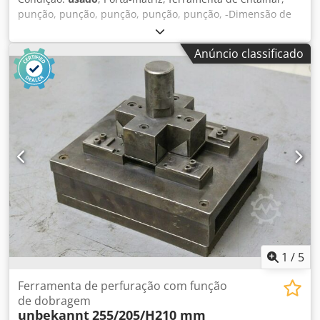
punção, punção, punção, punção, punção, -Dimensão de
estampagem: ver foto com dimensões Cedpfx Aoffm D Tof
Hsrf -Calça: Ø 40 mm -Dimensões: 370/270/H275 mm -
Anúncio classificado
Peso: 67 kg
1
/
5
Ferramenta de perfuração com função
de dobragem
unbekannt
255/205/H210 mm