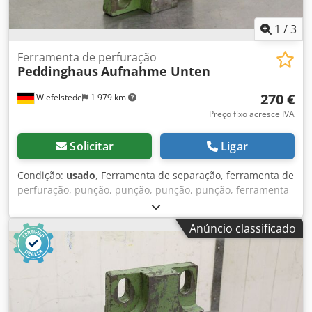
1
/
3
Ferramenta de perfuração
Peddinghaus
Aufnahme Unten
270 €
Wiefelstede
1 979 km
Preço fixo acresce IVA
Solicitar
Ligar
Condição:
usado
, Ferramenta de separação, ferramenta de
perfuração, punção, punção, punção, punção, ferramenta
de formação de brânquias -Ferramenta de perfuração
para: matrizes de fixação Cedpfoc Nlywsx Af Herf -
Anúncio classificado
Diâmetro do orifício: 70 mm -Dimensões: 220/317/H115
mm -Peso: 32 kg