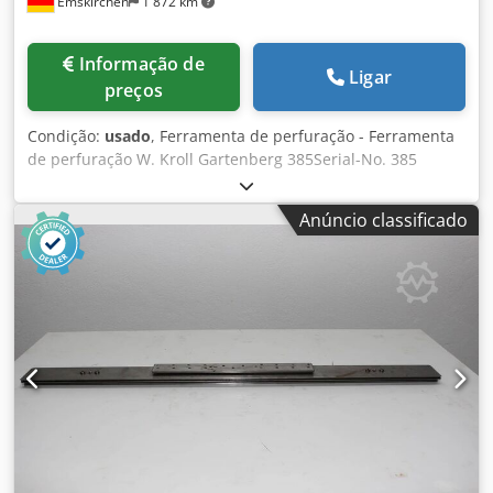
Emskirchen
1 872 km
Informação de
Ligar
preços
Condição:
usado
, Ferramenta de perfuração - Ferramenta
de perfuração W. Kroll Gartenberg 385Serial-No. 385
Inspeção por vídeo online através de vídeo Skype
Ficaríamos muito satisfeitos com a sua visita - mais
Anúncio classificado
máquinas em stock Disponível de imediato - Pode ser
inspeccionado Emskirchen / Nuremberga em stock - Pode
ser testado Crjdsh Ax Dgjpfx Af Hef