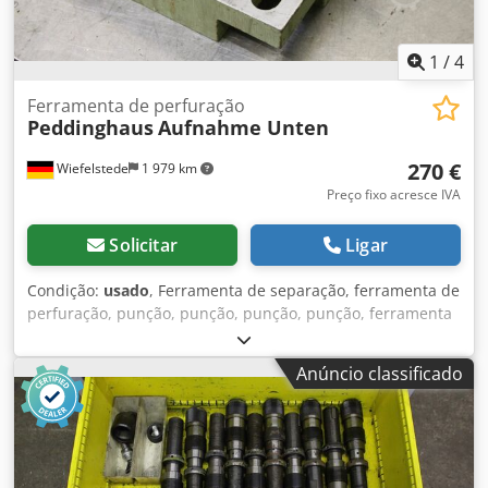
1
/
4
Ferramenta de perfuração
Peddinghaus
Aufnahme Unten
270 €
Wiefelstede
1 979 km
Preço fixo acresce IVA
Solicitar
Ligar
Condição:
usado
, Ferramenta de separação, ferramenta de
perfuração, punção, punção, punção, punção, ferramenta
de formação de brânquias -Ferramenta de perfuração:
para matrizes de fixação -Diâmetro do orifício: 100 mm
Anúncio classificado
Credjcwn Exepfx Af Hef -Dimensões: 325/335/H115 mm -
Peso: 50 kg