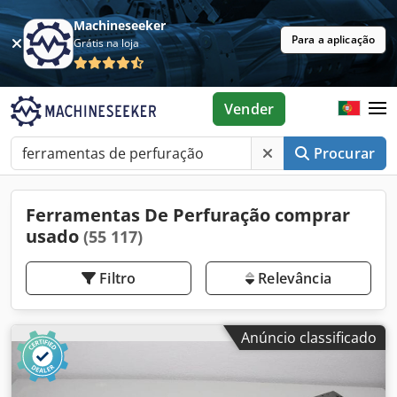
Machineseeker
Para a aplicação
Grátis na loja
Vender
Procurar
Ferramentas De Perfuração comprar
usado
(55 117)
Filtro
Relevância
Anúncio classificado