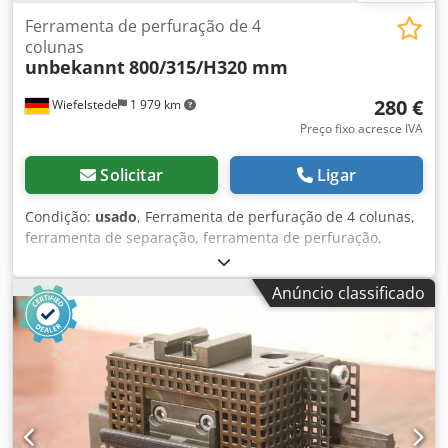
Ferramenta de perfuração de 4
colunas
unbekannt
800/315/H320 mm
280 €
Wiefelstede
1 979 km
Preço fixo acresce IVA
Solicitar
Ligar
Condição:
usado
, Ferramenta de perfuração de 4 colunas,
ferramenta de separação, ferramenta de perfuração,
punção, matriz de perfuração, carimbo de perfuração
Crodpfju I Hpmsx Af Hjf Ferramenta de perfuração:
Anúncio classificado
ferramenta de perfuração de 4 colunas com furo
ranhurado 10 x 7,5 mm -Dimensões do punção: ver foto
com as dimensões -Dimensões: 800/315/H320 mm -Peso:
120 kg