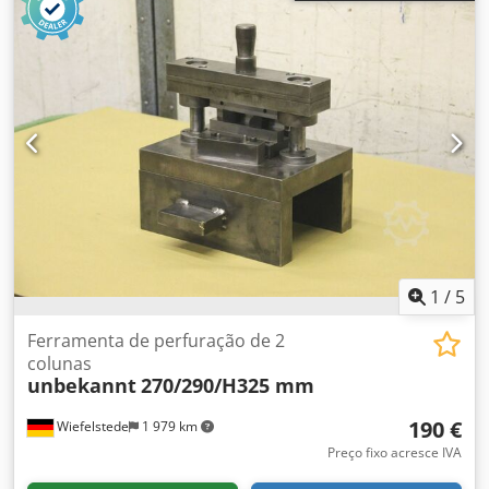
vídeo online via WhatsApp - MS Zoom - Telegram Em
estoque em Emskirchen/Nuremberg - Disponível
imediatamente - Pode ser testado Crjdpfx Afox Rdc Rs Hsf
1
/
5
Ferramenta de perfuração de 2
colunas
unbekannt
270/290/H325 mm
190 €
Wiefelstede
1 979 km
Preço fixo acresce IVA