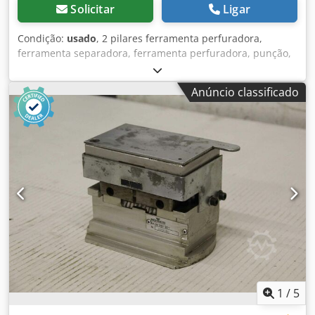
Solicitar
Ligar
Condição:
usado
, 2 pilares ferramenta perfuradora,
ferramenta separadora, ferramenta perfuradora, punção,
matriz perfuradora, punção -2 ferramenta de perfuração
de coluna -Recording: parafuso de Ø 32 mm Csdsd R A E
Anúncio classificado
Ajpfx Af Horf -Dimensões: 270/290/H325 mm -Peso: 39 kg
1
/
5