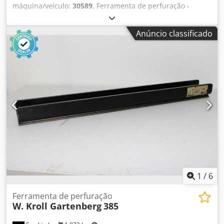
máquina/veículo:
30589
, Ferramenta de perfuração -
Ferramenta de perfuração Tränklein 30589Ano 2015 - Nº
de série 30589 Cedpfx Aeh Ax Dvof Hjrf Inspeção por vídeo
Anúncio classificado
online através de vídeo Skype Ficaríamos muito satisfeitos
com a sua visita - mais máquinas em stock Disponível de
imediato - Pode ser inspeccionado Emskirchen /
Nuremberga em stock - Pode ser testado
1
/
6
Ferramenta de perfuração
W. Kroll Gartenberg
385