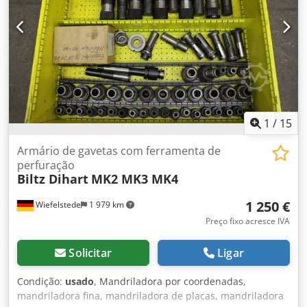
1
/
15
Armário de gavetas com ferramenta de
perfuração
Biltz Dihart
MK2 MK3 MK4
1 250 €
Wiefelstede
1 979 km
Preço fixo acresce IVA
Solicitar
Ligar
Condição:
usado
, Mandriladora por coordenadas,
mandriladora fina, mandriladora de placas, mandriladora