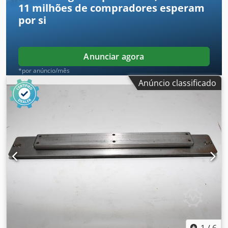
11 milhões de compradores
esperam
por si
Anunciar agora
*por anúncio/mês
Anúncio classificado