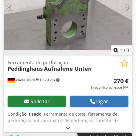
1
/
3
Ferramenta de perfuração
Peddinghaus
Aufnahme Unten
270 €
Wiefelstede
1 979 km
Preço fixo acresce IVA
Solicitar
Ligar
Condição:
usado
, Ferramenta de corte, ferramenta de
perfuração, punção, matriz de perfuração, carimbo de
perfuração, ferramenta de moldagem de guelras -
Fabricante: Peddinghaus, ferramenta de perfuração para