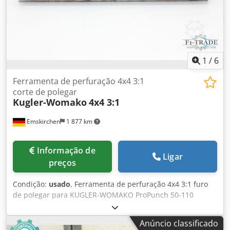
1
/
6
Ferramenta de perfuração 4x4 3:1
corte de polegar
Kugler-Womako
4x4 3:1
Emskirchen
1 877 km
Informação de
Ligar
preços
Condição:
usado
, Ferramenta de perfuração 4x4 3:1 furo
de polegar para KUGLER-WOMAKO ProPunch 50-110
Largura de trabalho 550 mm Ferramenta de perfuração
4x4 3:1 furo de polegar para KUGLER-WOMAKO ProPunch
Anúncio classificado
50-110 Diâmetro do furo de polegar 20 mm Inspeção por