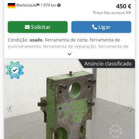
450 €
Wiefelstede
1 979 km
Preço fixo acresce IVA
Solicitar
Ligar
Condição:
usado
, Ferramenta de corte, ferramenta de
puncionamento, ferramenta de separação, ferramenta de
puncionamento, punção, matriz de puncionamento,
punção -Ferramenta de perfuração com: função de flexão
Anúncio classificado
Cedpfjd Sdmfjx Af Horf -Parafusos de missão: 50 mm -
Dimensões: 495/495/H430 mm -Peso: 282 kg