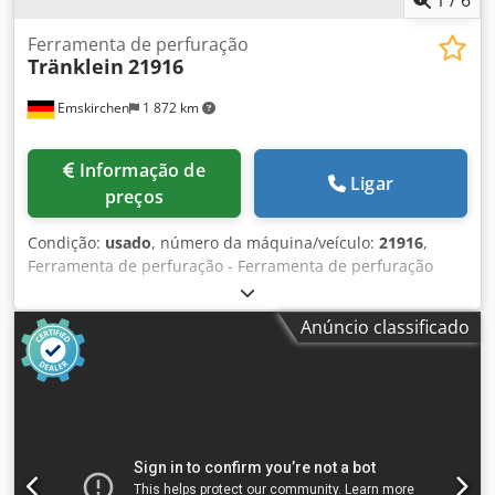
1
/
6
Ferramenta de perfuração
Tränklein
21916
Emskirchen
1 872 km
Informação de
Ligar
preços
Condição:
usado
, número da máquina/veículo:
21916
,
Ferramenta de perfuração - Ferramenta de perfuração
Tränklein 21916Número de série: 21916 Inspeção por
vídeo online através de vídeo Skype Cjdpfxsh Ax Dko Af Hjrf
Anúncio classificado
Ficaríamos muito satisfeitos com a sua visita - mais
máquinas em stock Disponível de imediato - Pode ser
inspeccionado Emskirchen / Nuremberga - Pode ser
testado