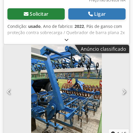
Preço fixo acresce IVA
Solicitar
Ligar
Condição:
usado
, Ano de fabrico:
2022
, Pás de ganso com
proteção contra sobrecarga / Quebrador de barra plana 2x
D270 / Rolo Crosskill D400 com engate / Um conjunto de
suportes para soltadores de trilha / Dois discos de corte /
Anúncio classificado
Nivelador / Eixo de transporte 400/60 – / 15.5 / Conexão
inferior categoria 3 / Iluminação dianteira e traseira /
Perícia técnica Dedpforxutkex Al Rekr