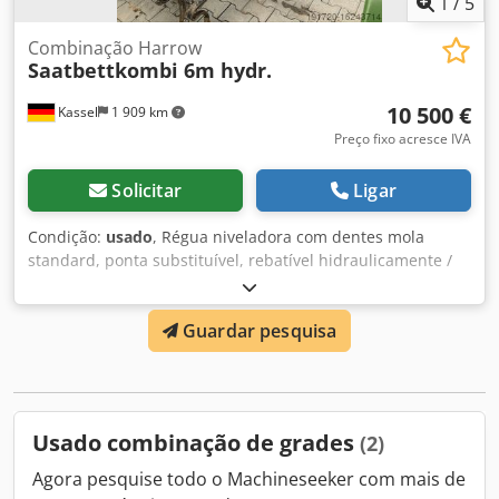
1
/
5
Combinação Harrow
Saatbettkombi 6m hydr.
10 500 €
Kassel
1 909 km
Preço fixo acresce IVA
Solicitar
Ligar
Condição:
usado
, Régua niveladora com dentes mola
standard, ponta substituível, rebatível hidraulicamente /
rolo quebrador duplo, ajuste mecânico de profundidade,
iluminação, engate categoria II / III. Dksdpett Dacefx Al Ror
Guardar pesquisa
Usado combinação de grades
(2)
Agora pesquise todo o Machineseeker com mais de