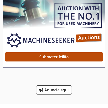
Equipamentos De Moagem
Escala De Grãos
Grade Do Carro
Grades De
Gravata De Unha
Inclina-Se Em Máquinas-Ferramenta
Submeter leilão
Instruções De Programação
Manipulação De
Máquina Combinada De Aplainamento
Anuncie aqui
Máquina De Dobramento De Combinação
Máquina De Engrenagem