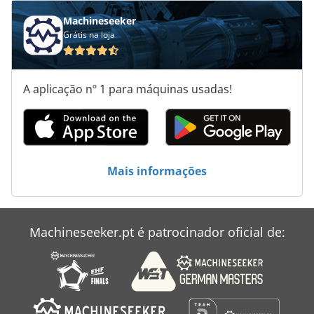
Máquina De Granulação
Machineseeker
Grátis na loja
Sistema De Granulação
Tabela De Configuração
A aplicação nº 1 para máquinas usadas!
Unidades De
Veículo De Trabalho
Áreas De Aplicação
Mais informações
Ângulo De Soldagem
Machineseeker.pt é patrocinador oficial de: