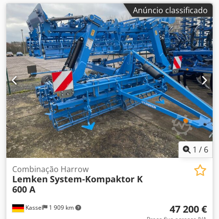
Anúncio classificado
1
/
6
Combinação Harrow
Lemken
System-Kompaktor K
600 A
47 200 €
Kassel
1 909 km