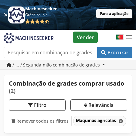
Machineseeker
Para a aplicação
Grátis na loja
Vender
Procurar
/ ... / Segunda mão combinação de grades
Combinação de grades comprar usado
(2)
Filtro
Relevância
Máquinas agrícolas
Eq
Remover todos os filtros