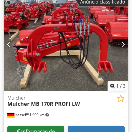
Anúncio classificado
1
/
3
Mulcher
Mulcher MB 170R PROFI LW
Kassel
1 909 km
Informação de