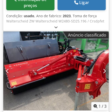
Ligar
preços
Condição:
usado
, Ano de fabrico:
2023
, Toma de força
Walterscheid ZW Walterscheid W2480-SD25.196 / Crsdpfet
R R T Hex Ag Sjf
Anúncio classificado
1
/
3