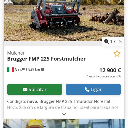
1
/
15
Mulcher
Brugger
FMP 225 Forstmulcher
12 900 €
Gais
1 829 km
Preço fixo acresce IVA
Solicitar
Ligar
Condição:
novo
, Brugger FMP 225 Triturador Florestal -
Novo, 225 cm de largura de trabalho, ideal para trabalhos
pesados de trituração! O Brugger FMP 225 é um triturador
florestal robusto, projetado para uso na agricultura,
silvicultura e terrenos não cultivados. Equipado com