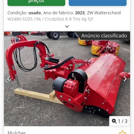
preços
Condição:
usado
, Ano de fabrico:
2023
, ZW Walterscheid
W2480-SD25.196 / Crsdpfxst R R Tmj Ag Sjf
Anúncio classificado
1
/
3
Mulcher