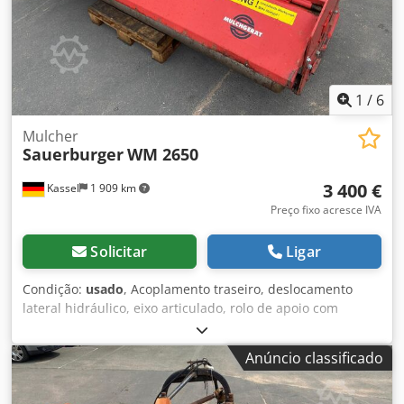
1
/
6
Mulcher
Sauerburger
WM 2650
3 400 €
Kassel
1 909 km
Preço fixo acresce IVA
Solicitar
Ligar
Condição:
usado
, Acoplamento traseiro, deslocamento
lateral hidráulico, eixo articulado, rolo de apoio com
raspador. Cjdpfoual Szjx Ag Sjrf
Anúncio classificado