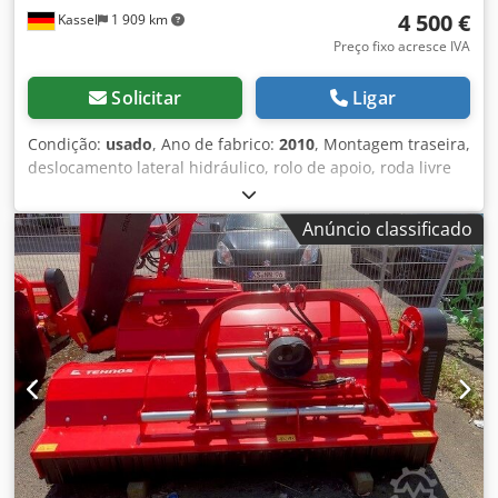
4 500 €
Kassel
1 909 km
Preço fixo acresce IVA
Solicitar
Ligar
Condição:
usado
, Ano de fabrico:
2010
, Montagem traseira,
deslocamento lateral hidráulico, rolo de apoio, roda livre
na transmissão / transmissão por cardã IMPOSTO NÃO
DEDUTÍVEL / Credpeual Ucefx Ag Sjf
Anúncio classificado