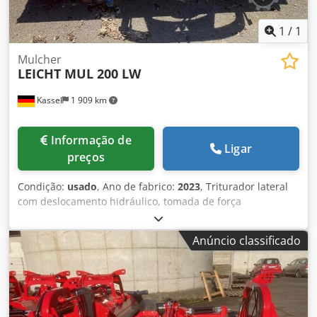
1
/
1
Mulcher
LEICHT MUL 200 LW
Kassel
1 909 km
Informação de
Ligar
preços
Condição:
usado
, Ano de fabrico:
2023
, Triturador lateral
com deslocamento hidráulico, tomada de força
Walterscheid sem embreagem / Csdpfxst Hd T Eo Ag Ssrf
Anúncio classificado