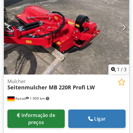
1
/
3
Mulcher
Seitenmulcher MB 220R Profi LW
Kassel
1 909 km
Informação de
Ligar
preços