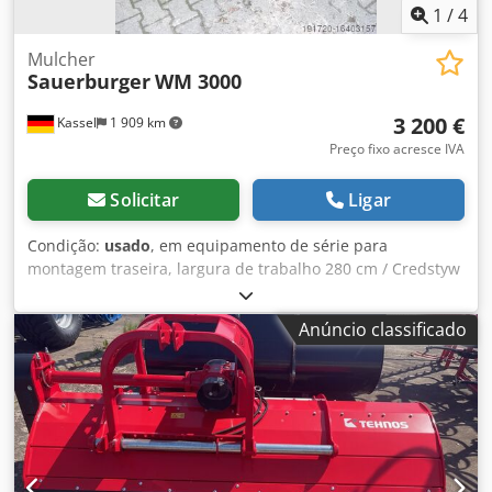
1
/
4
Mulcher
Sauerburger
WM 3000
3 200 €
Kassel
1 909 km
Preço fixo acresce IVA
Solicitar
Ligar
Condição:
usado
, em equipamento de série para
montagem traseira, largura de trabalho 280 cm / Credstyw
Azopfx Ag Sof
Anúncio classificado