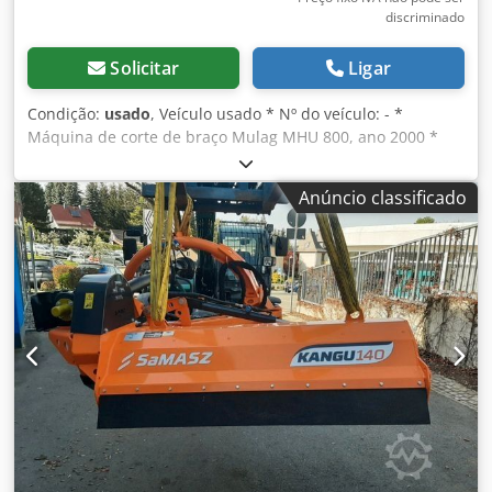
discriminado
Solicitar
Ligar
Condição:
usado
, Veículo usado * Nº do veículo: - *
Máquina de corte de braço Mulag MHU 800, ano 2000 *
com cabeça trituradora * acionamento hidráulico *
operação através de 2 consolas de joystick * 4 apoios de
Anúncio classificado
estacionamento Cjdpfx Ajup Nw Iog Sorf * Venda em
consignação por conta do cliente ---- -> Favor observar que
a visitação só é possível mediante agendamento prévio.
Agradecemos pela compreensão. -> Venda exclusiva para
comerciantes ou exportação. Os dados acima, fotos e lista
de equipamentos servem apenas para identificação geral
do veículo e não representam uma característica garantida
no sentido jurídico! Todas as indicações/dados de
acessórios são SEM GARANTIA. Alterações, venda
intermediária e erros estão expressamente reservados! A
lista de equipamentos não faz parte do contrato e deve ser
verificada detalhadamente por cada interessado no local
antes da compra. Reclamações posteriores não serão