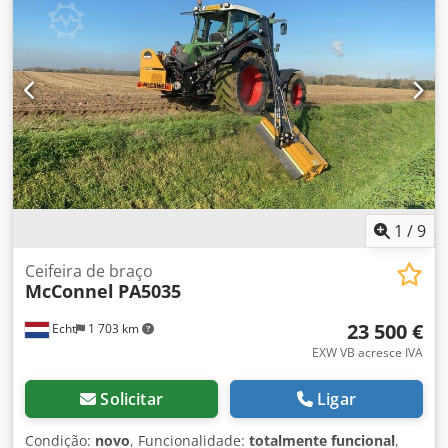
(46 l/min, 210 bar) - Eixo de transmissão - Proteção
hidráulica contra colisão - Braço oscilante hidráulico -
Braço oscilante com posição flutuante - Rotor do cortador
com posição flutuante - Kit de estabilização para engate de
três pontos - Controlo por cabo Bowden Rotor triturador
1000 - Montagem central - Transmissão direta - Largura de
trabalho de 1,00 m - Peso aprox. 140 kg
1
/
9
Ceifeira de braço
McConnel
PA5035
23 500 €
Echt
1 703 km
EXW VB acresce IVA
Solicitar
Ligar
Condição:
novo
, Funcionalidade:
totalmente funcional
,