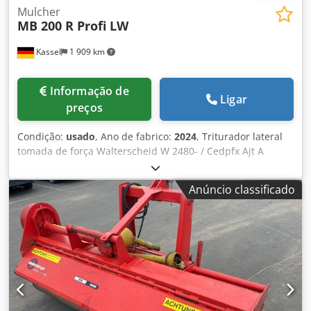
Mulcher
MB 200 R Profi LW
Kassel
1 909 km
Informação de
Ligar
preços
Condição:
usado
, Ano de fabrico:
2024
, Triturador lateral
tomada de força Walterscheid W 2480- / Cedpfx Ajt A
Sncog Sjrf
Anúncio classificado