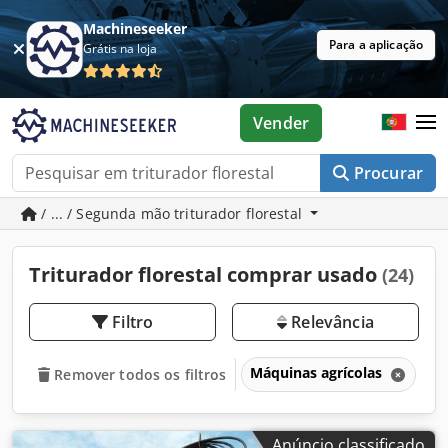
Machineseeker
Para a aplicação
Grátis na loja
Vender
Procurar
/ ... / Segunda mão triturador florestal
Triturador florestal comprar usado
(24)
Filtro
Relevância
Máquinas agrícolas
Tr
Remover todos os filtros
Anúncio classificado