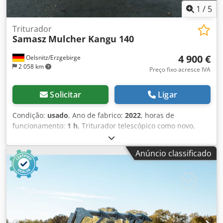
aceitas.
1
/
5
Triturador
Samasz
Mulcher Kangu 140
4 900 €
Oelsnitz/Erzgebirge
2 058 km
Preço fixo acresce IVA
Solicitar
Ligar
Condição:
usado
, Ano de fabrico:
2022
, horas de
funcionamento:
1 h
, Triturador telescópico como novo,
ajustável hidraulicamente para cima e para baixo, largura
de trabalho de 1,40 m. Csdpfex Ia Taex Ag Ssrf
Anúncio classificado