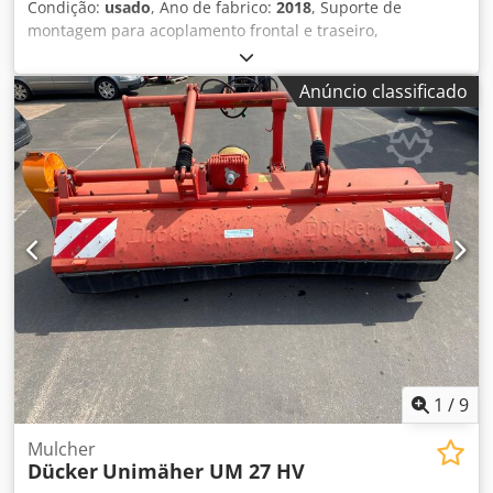
Condição:
usado
, Ano de fabrico:
2018
, Suporte de
montagem para acoplamento frontal e traseiro,
deslocamento lateral hidráulico / rolo de apoio, contra-
lâmina, pintura especial em preto, patins deslizantes,
Anúncio classificado
cardan. Csdjual S Ujpfx Ag Ssrf
1
/
9
Mulcher
Dücker
Unimäher UM 27 HV