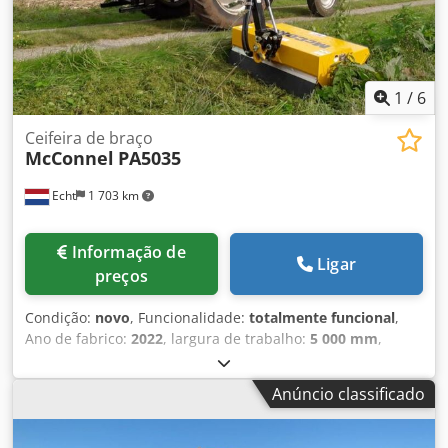
1
/
6
Ceifeira de braço
McConnel
PA5035
Echt
1 703 km
Informação de
Ligar
preços
Condição:
novo
, Funcionalidade:
totalmente funcional
,
Ano de fabrico:
2022
, largura de trabalho:
5 000 mm
,
Braço cortador para tratores com potência a partir de 33
kW (45 cv), engate de três pontos cat. II e peso mínimo de
Anúncio classificado
2100 kg. A transmissão é feita por meio de uma TDF com
540 rpm. - Alcance horizontal máximo de 5,00 m Cedpfx
Ajxlf Hweg Sjrf - Sistema hidráulico independente do trator