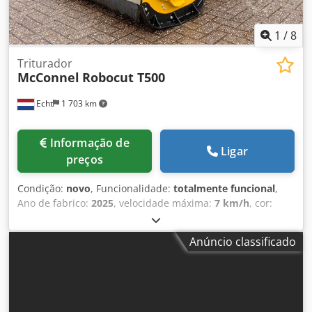
1
/
8
Triturador
McConnel
Robocut T500
Echt
1 703 km
Informação de
Ligar
preços
Condição:
novo
, Funcionalidade:
totalmente funcional
,
Ano de fabrico:
2025
, velocidade máxima:
7 km/h
, cor:
amarelo
, peso total:
1 500 kg
, Equipamento:
computador
de bordo, iluminação
, McCONNEL ROBOCUT T500
Anúncio classificado
UNIDADE DE DEMONSTRAÇÃO - Cortador de taludes
controlado remotamente. - Peso reduzido, baixo centro de
gravidade no meio do veículo. - Tração ativa por lagartas
com 4 rolos móveis inferiores e 1 rolo superior. -
Engrenagens endurecidas no lado de acionamento. -