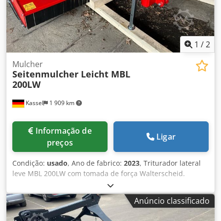
1
/
2
Mulcher
Seitenmulcher Leicht MBL
200LW
Kassel
1 909 km
Informação de
Ligar
preços
Condição:
usado
, Ano de fabrico:
2023
, Triturador lateral
leve MBL 200LW com tomada de força Walterscheid.
Cedpfx Aothglyog Ssrf
Anúncio classificado