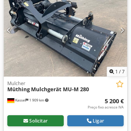
1
/
7
Mulcher
Müthing
Mulchgerät MU-M 280
5 200 €
Kassel
1 909 km
Preço fixo acresce IVA
Solicitar
Ligar