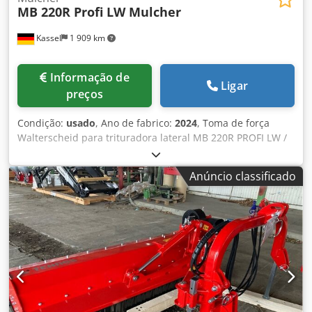
MB 220R Profi LW Mulcher
Kassel
1 909 km
Informação de
Ligar
preços
Condição:
usado
, Ano de fabrico:
2024
, Toma de força
Walterscheid para trituradora lateral MB 220R PROFI LW /
Cjdotqug Tjpfx Ag Sjrf
Anúncio classificado