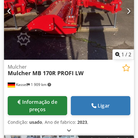
1
/
2
Mulcher
Mulcher MB 170R PROFI LW
Kassel
1 909 km
Informação de
Ligar
preços
Condição:
usado
, Ano de fabrico:
2023
,