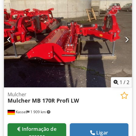
1
/
2
Mulcher
Mulcher MB 170R Profi LW
Kassel
1 909 km
Informação de
Ligar