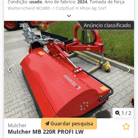
Condição:
usado
, Ano de fabrico:
2024
, Tomada de força
Walterscheid W2480- / Csdpfjud H Hhox Ag Sorf
Anúncio classificado
1
/
2
Guardar pesquisa
Mulcher
Mulcher MB 220R PROFI LW