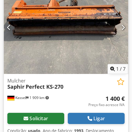
1
/
7
Mulcher
Saphir
Perfect KS-270
1 400 €
Kassel
1 909 km
Preço fixo acresce IVA
Solicitar
Ligar
Condição:
usado
, Ano de fabrico:
1993
, Deslocamento