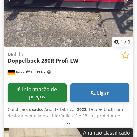
1
/
2
Mulcher
Doppelbock 280R Profi LW
Kassel
1 909 km
Informação de
Ligar
preços
Condição:
usado
, Ano de fabrico:
2022
, Doppelbock com
deslocamento lateral hidráulico, 5 x 58 cm, protetor de
borracha completo, tomada de força / Walterscheid
W2500-860mm / Csdpjt Hfw Ssfx Ag Ssrf
Anúncio classificado