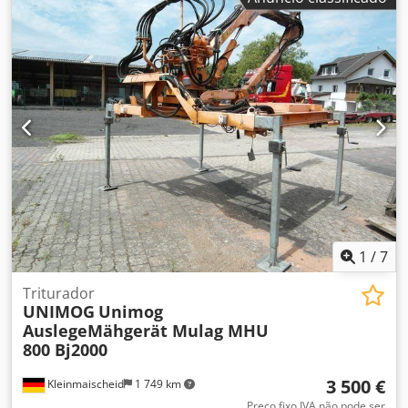
1
/
7
Triturador
UNIMOG
Unimog
AuslegeMähgerät Mulag MHU
800 Bj2000
3 500 €
Kleinmaischeid
1 749 km
Preço fixo IVA não pode ser