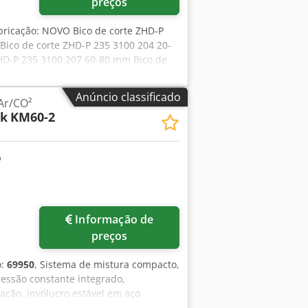
preços
abricação: NOVO Bico de corte ZHD-P
Bico de corte ZHD-P 235 3100 204 20-
HD-P 235 3100 207 60-80 mm Bico de
 209 100-160 mm Bico de corte ZHD-P
00 mm Bico de aquecimento ZHD-P 235
Anúncio classificado
Ar/CO²
ZHD-P 235 3090 111 100-300 mm 31726
ik
KM60-2
Informação de
preços
o:
69950
, Sistema de mistura compacto,
ressão constante integrado,
ração, invólucro estável em aço
bar): mín. 4 - máx. 13 Pressão de