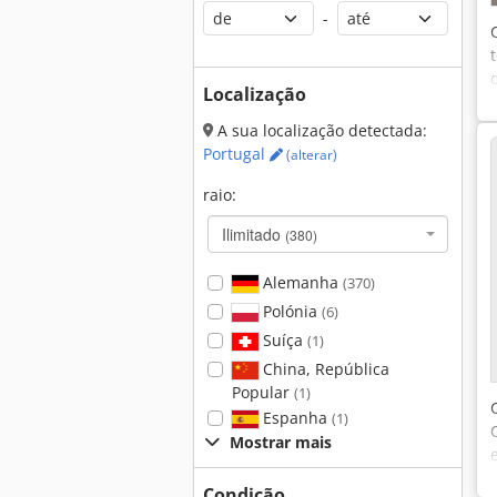
-
Localização
A sua localização detectada:
Portugal
(alterar)
raio:
Ilimitado
(380)
Alemanha
(370)
Polónia
(6)
Suíça
(1)
China, República
Popular
(1)
Espanha
(1)
Mostrar mais
Condição