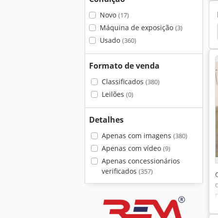
Novo
(17)
Máquina de exposição
(3)
Solda
Messer
Oerlikon
Peruzzo Fox
Usado
(360)
Formato de venda
Classificados
(380)
Leilões
(0)
Detalhes
Apenas com imagens
(380)
Apenas com vídeo
(9)
Apenas concessionários
verificados
(357)