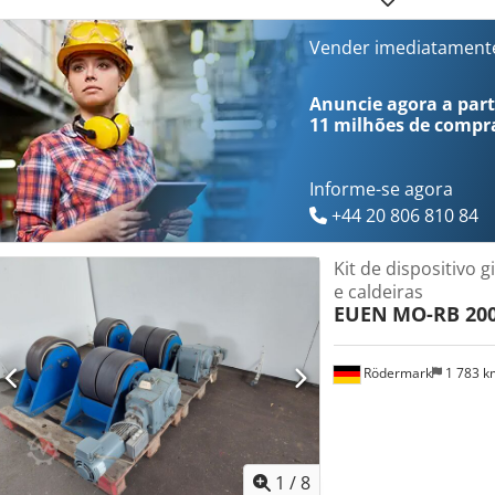
saída (bar): máx. 2,8, dependendo da extração Vazão da mistura ga
x L 150 x P 340 mm Chsdpfx Aaszrfkco Toa Peso: aprox. 12 kg
Vender imediatament
Anuncie agora a parti
11 milhões de compr
Informe-se agora
+44 20 806 810 84
Kit de dispositivo 
e caldeiras
EUEN
MO-RB 20
Rödermark
1 783 
1
/
8