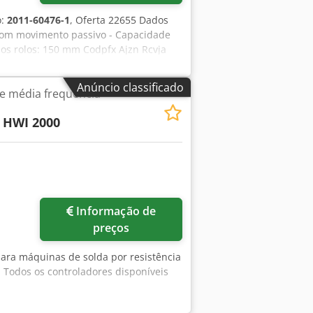
o:
2011-60476-1
, Oferta 22655 Dados
com movimento passivo - Capacidade
dos rolos: 150 mm Codpfx Ajzn Rcvja
io com o sistema de acionamento:
de acionamento: aprox. L 250 x A 500 x
Anúncio classificado
de média frequência
a / quadro de comando
HWI 2000
Informação de
preços
para máquinas de solda por resistência
l Todos os controladores disponíveis