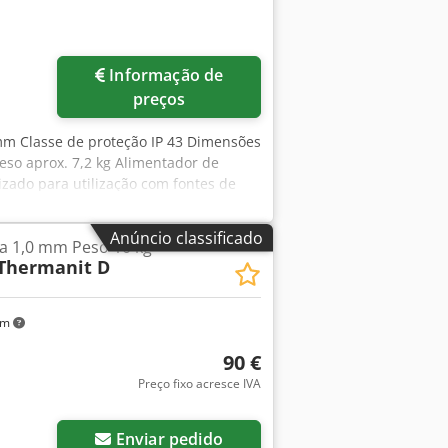
Informação de
preços
6 mm Classe de proteção IP 43 Dimensões
so aprox. 7,2 kg Alimentador de
zado para utilização com fontes de
o constante do arame Tolerância da
 A lento Disjuntor diferencial tipo A
Anúncio classificado
a 1,0 mm Peso 10 kg
o arame 0,8-1,6 mm Ligação rápida e
Thermanit D
onnector FSC Ainda 2 unidades em
, não o equipamento de solda!
km
90 €
Preço fixo acresce IVA
Enviar pedido