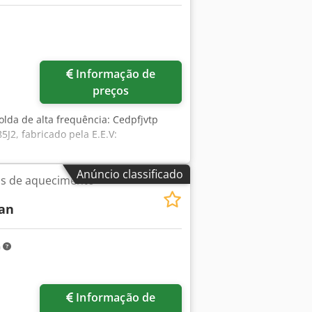
Informação de
preços
olda de alta frequência: Cedpfjvtp
J2, fabricado pela E.E.V:
Anúncio classificado
cos de aquecimento
an
m
ais imagens
Informação de