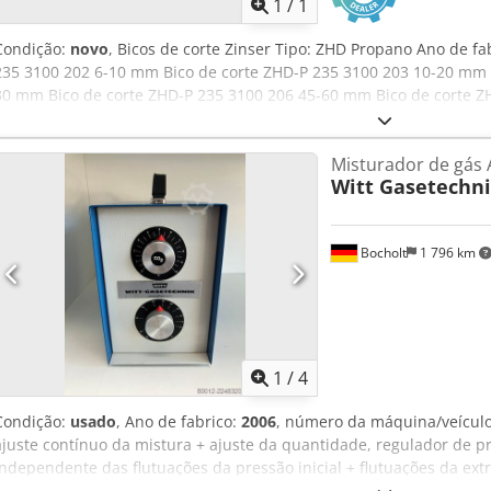
1
/
1
Condição:
novo
, Bicos de corte Zinser Tipo: ZHD Propano Ano de f
235 3100 202 6-10 mm Bico de corte ZHD-P 235 3100 203 10-20 mm 
30 mm Bico de corte ZHD-P 235 3100 206 45-60 mm Bico de corte Z
corte ZHD-P 235 3100 208 80-100 mm Bico de corte ZHD-P 235 3100
235 3100 210 160-230 mm Bico de corte ZHD-P 235 3100 211 230-3
Misturador de gás 
3090 212 3-100 mm Csdpfx Aaezq Akde Toha Bico de aquecimento 
Witt Gasetechn
Bocholt
1 796 km
1
/
4
Condição:
usado
, Ano de fabrico:
2006
, número da máquina/veícul
ajuste contínuo da mistura + ajuste da quantidade, regulador de p
independente das flutuações da pressão inicial + flutuações da ext
inoxidável + operação simples. Dados técnicos: Pressão de entrada (