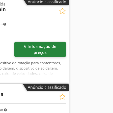
Anúncio classificado
lda
uste digital da velocidade -Mandril de
min
140 mm -Velocidade: 0-1 1/3 RPM,
lefx Aa Teha -Inclinável: Não -Ajuste
mutável em 2 velocidades -Fabricante
km
smissão: 1:6375, 1:1530 -Eixo de
sporte: 2390/1110/A1520 mm -Peso:
Informação de
preços
ositivo de rotação para contentores,
soldagem, dispositivo de soldagem,
 caixa de velocidades, caixa de
r Chjdpfx Aszkfr Dja Tja -Fabricante:
o para contentores sobre uma base
Anúncio classificado
as: Ø 400 mm, furo do platô de três
 R
tido horário/anti-horário -Eixos: 1
s: comutável, 2 velocidades -
são: 1:1000, 1:2508 -Eixo de entrada:
 km
070/1430/A1520 mm -Peso: 1880 kg