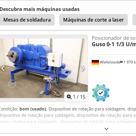
Descubra mais máquinas usadas
Mesas de soldadura
Máquinas de corte a laser
Posicionador de so
Guso
0-1 1/3 U/
Wiefelstede
1 979 
1
/
15
Condição:
bom (usado)
, Dispositivo de rotação para soldagem, disp
dispositivo de rotação para soldagem, dispositivo de rotação para 
mesa rotativa para soldagem, dispositivo de rotação para soldagem,
velocidades com engrenagem helicoidal, caixa de velocidades angula
rotação para soldagem, dispositivo de rotação para recipientes m