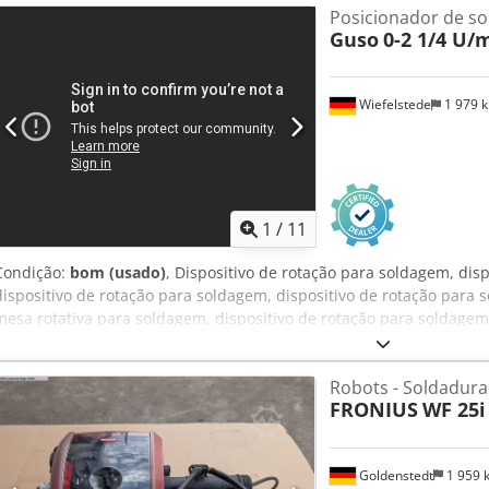
Posicionador de so
Capacidade de carga: kg -Controle: com terminal manual, pedal e aj
Guso
0-2 1/4 U/
três garras: Forkardt Ø 400 mm, furo do mandril de três garras Ø 
rotação no sentido horário/anti-horário -Eixos: 1 unidade Csdpozkfu
de altura: Sim -Base: sem pés ajustáveis -Caixa de velocidades: co
Wiefelstede
1 979 
Sawa, tipo de caixa de velocidades CUSII260/720-S -Relação de tran
entrada: Ø 30 mm -Eixo de saída: Ø 170 mm -Dimensões para tran
2700 kg
1
/
11
Condição:
bom (usado)
, Dispositivo de rotação para soldagem, disp
dispositivo de rotação para soldagem, dispositivo de rotação para 
mesa rotativa para soldagem, dispositivo de rotação para soldagem,
velocidades com engrenagem helicoidal, caixa de velocidades angula
Guso, dispositivo de rotação para soldagem, dispositivo de rotaçã
Robots - Soldadura
robusta -Controlo: com terminal manual e pedal -Platô de três garr
FRONIUS
WF 25i
garras Ø 130 mm -Velocidade de rotação: 0-2 1/4 RPM, rotação no sen
unidade -Inclinável: Não -Ajuste de altura: Sim -Caixa de velocidade
Fabricante: Sawa, tipo de caixa de velocidades -Relação de transmis
Goldenstedt
1 959
Ø 28 mm -Eixo de saída: Ø 135 mm -Dimensões para transporte: 2