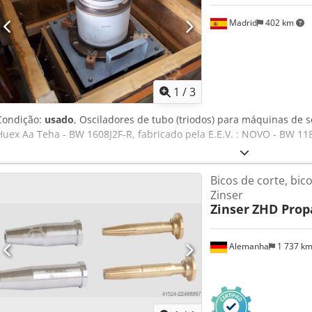
Madrid
402 km
1
/
3
Condição:
usado
, Osciladores de tubo (triodos) para máquinas de s
Huex Aa Teha - BW 1608J2F-R, fabricado pela E.E.V. : NOVO - BW 1185
Bicos de corte, bi
Zinser
Zinser
ZHD Prop
Alemanha
1 737 k
Solicitar m