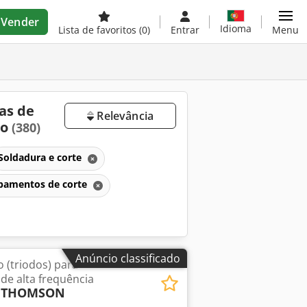
Vender
Idioma
Lista de favoritos
(0)
Entrar
Menu
as de
Relevância
do
(380)
Soldadura e corte
ipamentos de corte
Anúncio classificado
 (triodos) para
de alta frequência
 / THOMSON