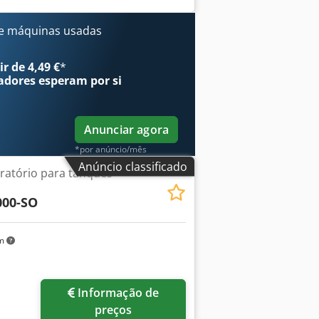
sosa: 10 - 60 N l/min Dimensões: A 250
e máquinas usadas
r de 4,49 €
*
adores
esperam por si
Anunciar agora
*por anúncio/mês
Anúncio classificado
giratório para tanques
000-SO
km
Informação de
preços