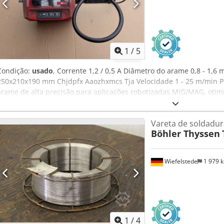
1
/
5
Condição:
usado
, Corrente 1,2 / 0,5 A Diâmetro do arame 0,8 - 1,
250x210x190 mm Chjdpfx Aaozhxmcs Tja Velocidade 1 - 25 m/min Pe
arame de alta precisão para aplicações robotizadas MIG/MAG, otimi
energia digitais da série i Acionamento de 4 rolos para alimentaçã
tensão da rede +/-10% Consumo de corrente 1,2 A / 0,5A Fusível 3,15
Vareta de soldadur
Velocidade do arame 1 - 25 m/min Acionamento: 4 rolos Diâmetro d
Böhler Thyssen
segura dos conjuntos de mangueiras através do Dronius System C
stock! ATENÇÃO: Aqui está à venda apenas o alimentador de arame
Wiefelstede
1 979 
1
/
4