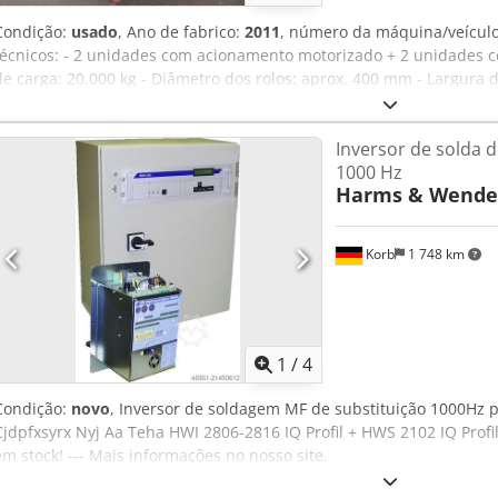
Condição:
usado
, Ano de fabrico:
2011
, número da máquina/veícul
técnicos: - 2 unidades com acionamento motorizado + 2 unidades 
de carga: 20.000 kg - Diâmetro dos rolos: aprox. 400 mm - Largura 
Tsha - Altura total: 500 mm - Alimentação: 400 V - Espaço necessár
aprox. L 800 x A 500 x P 900 mm - Espaço necessário sem o sistema 
Inversor de solda 
P 620 mm - Peso: aprox. 1200 kg - Sem unidade de controlo elétric
1000 Hz
Harms & Wende
Korb
1 748 km
1
/
4
Condição:
novo
, Inversor de soldagem MF de substituição 1000Hz 
Cjdpfxsyrx Nyj Aa Teha HWI 2806-2816 IQ Profil + HWS 2102 IQ Profi
em stock! --- Mais informações no nosso site.