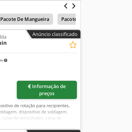
Pacote De Mangueira
Pacote
Mangueira
Anúncio classificado
lda
min
km
Informação de
preços
ositivo de rotação para recipientes,
soldagem, dispositivo de soldagem,
 caixa de velocidades, caixa de
r -Fabricante: Guso, dispositivo de
ontado em uma base robusta -