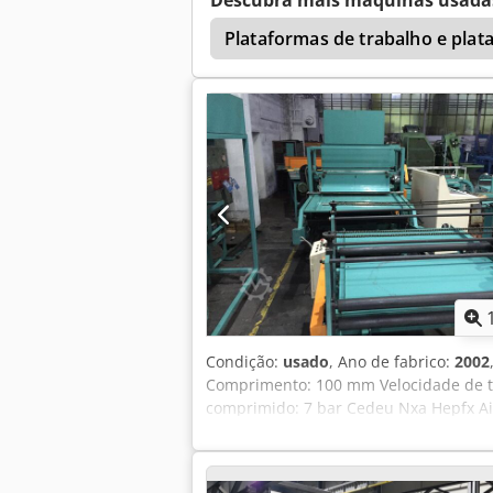
Descubra mais máquinas usada
Plataformas de trabalho e plat
Condição:
usado
, Ano de fabrico:
2002
Comprimento: 100 mm Velocidade de tr
comprimido: 7 bar Cedeu Nxa Hepfx Ai 
LxWxH: total: 20 m / 2,6 m / 3 m m A
PAINÉIS COMPLETAS SANDWICH. O siste
laminados leves. A linha é composta p