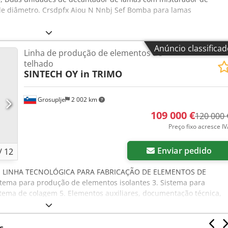
 de diâmetro. Crsdpfx Aiou N Nnbj Sef Bomba para lamas
Anúncio classifica
Linha de produção de elementos de
telhado
SINTECH OY in TRIMO
Grosuplje
2 002 km
109 000 €
120 000 
Preço fixo acresce I
Enviar pedido
/
12
, LINHA TECNOLÓGICA PARA FABRICAÇÃO DE ELEMENTOS DE
stema para produção de elementos isolantes 3. Sistema para
stema de colagem 5. Elementos auxiliares, documentação técnica,
do produzidos na linha tecnológica: - Painéis de telhado com
mm - Painéis de telhado de meio módulo 550 x 1070 mm Credpey
em camada anticondensação em vários comprimentos (até 6 m)