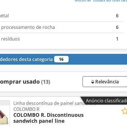
etal
6
a processamento de rocha
6
 resíduos
1
dedores desta categoria
16
 comprar usado
(13)
Relevância
Anúncio classifica
Linha descontínua de painel sanduíche
COLOMBO R
COLOMBO R.
Discontinuous
sandwich panel line