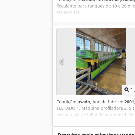
floculante para tanques de 10 e 20 m
espessadas
1
Condição:
usado
, Ano de fabrico:
2001
TELHADO 1. Máquina profiladora 2. Si
preparação de folha de alumínio 4. Si
certificados Tipos de painéis de telha
medidas modulares de 1100mm x 1070
E Aiefx Ai Sef - Painéis de telhado s