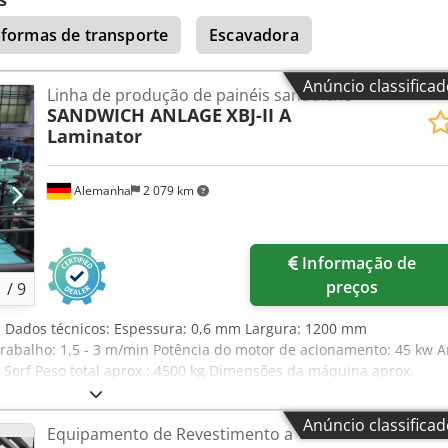
s
aformas de transporte
Escavadora
Anúncio classifica
Linha de produção de painéis sanduíche
SANDWICH ANLAGE
XBJ-II A
Laminator
Alemanha
2 079 km
Informação de
preços
1
/
9
, Dados técnicos: Espessura: 0,6 mm Largura: 1200 mm
abalho: 1,5 - 3 m/min Potência do motor de acionamento: 45 kw A
Sorf Peso total aprox.: 4500 kg Dimensões da máquina aprox.
 nossa oferta inclui 2 peças de MÁQUINAS DE ACABAMENTO DE
ma é particularmente adequado para a produção de painéis
Anúncio classifica
Equipamento de Revestimento a
or um sistema de alimentação (correia transportadora) para o