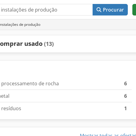
Procurar
nstalações de produção
 comprar usado
(13)
a processamento de rocha
6
etal
6
 resíduos
1
Mostrar todas as oferta