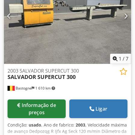
1
/
7
2003 SALVADOR SUPERCUT 300
SALVADOR
SUPERCUT 300
Bastogne
1 610 km
Informação de
Ligar
preços
Condição:
usado
, Ano de fabrico:
2003
, Velocidade máxima
de avanço Dedpozqg R Ijfx Ag Seck 120 m/min Diâmetro da