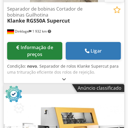
Separador de bobinas Cortador de
bobinas Guilhotina
Klanke
RGS50A Supercut
Dinklage
1 932 km
Informação de
Ligar
preços
Condição:
novo
, Separador de rolos Klanke Supercut para
uma trituração eficiente dos rolos de rejeição.
Características: -Bloqueio de segurança automático -Cabo
de paragem de emergência -Siemens SPS Dados técnicos:
Anúncio classificado
Comprimento da lâmina: 3000mm Abertura do canal de
corte: 1200mm Potência do motor: 15kW Força de corte: 50
toneladas Dcoden I Rgpopfx Ag Sjk Encomendar
mercadorias Preço e outras informações a pedido.
Teremos todo o gosto em fazer-lhe uma proposta sem
compromisso.