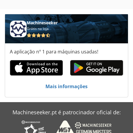
Hacker Jenz
Hammel
Machineseeker
Grátis na loja
Holtec
Hpp
A aplicação nº 1 para máquinas usadas!
Hss
Imprensa Excêntrica
Máquinas Superfinish
Mais informações
Raspadora
Reinbold Hacker
Machineseeker.pt é patrocinador oficial de:
Sucata
Superfície