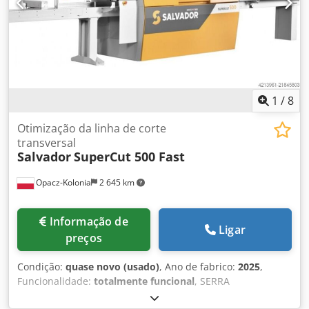
1
/
8
Otimização da linha de corte
transversal
Salvador
SuperCut 500 Fast
Opacz-Kolonia
2 645 km
Informação de
Ligar
preços
Condição:
quase novo (usado)
, Ano de fabrico:
2025
,
Funcionalidade:
totalmente funcional
, SERRA
OTIMIZADORA DE REDUÇÃO DE CUSTOS A Supercut 500 é