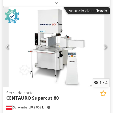
lâmina 500/550 mm Altura da bancada de trabalho 900 ±
20 mm Consumo de ar comprimido 1200 l/min 6 atm
Anúncio classificado
Potência instalada mínima 10 kW Velocidade do fluxo de ar
de sucção 2000 m³/h 45 m/s Produção com 8 injetores
1
/
4
Serra de corte
CENTAURO
Supercut 80
Schwanberg
2 063 km