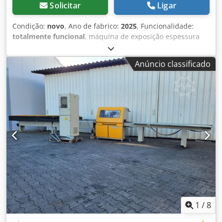
Solicitar
Ligar
Condição:
novo
, Ano de fabrico:
2025
, Funcionalidade:
totalmente funcional
, máquina de exposição espessura
mínima da ripa 2mm leitor de posição de cerca magnética
Ajuste do espaçamento dos rolos de tração detector de
Anúncio classificado
presença de material sistema de refrigeração/lubrificação
de correia diâmetro da roda 800mm potência do motor
15kW regulação suave da velocidade de alimentação
pressão pneumática dos rolos de tração painel de controle
com tela sensível ao toque colorida centralização de fita de
parafuso Dcedjv Dh R Tspfx Ag Sjk tensionamento de
correia pneumohidráulica ano de produção 2025 -
máquina totalmente nova peso total 1300kg Fonte de
alimentação 380V Máquina disponível em março
1
/
8