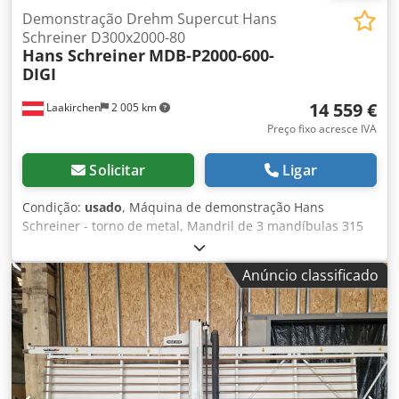
Demonstração Drehm Supercut Hans
Schreiner D300x2000-80
Hans Schreiner
MDB-P2000-600-
DIGI
14 559 €
Laakirchen
2 005 km
Preço fixo acresce IVA
Solicitar
Ligar
Condição:
usado
, Máquina de demonstração Hans
Schreiner - torno de metal, Mandril de 3 mandíbulas 315
mm, placa frontal de 4 mandíbulas 320 mm, Disco de
fixação 430 mm, disco de acionamento 250 mm, moldura
Anúncio classificado
vertical, moldura de equitação, freio magnético, comutável
automaticamente e com operação de pé, Sistema de
refrigeração, lâmpada halógena, anteparo, Bandeja de
cavacos pode ser puxada para frente, punções sólidas,
punções rolantes MK5 Cama removível, endurecida e
retificada Cama e engrenagens de transmissão sem
enchimento de óleo incluindo Multifix Set B e display