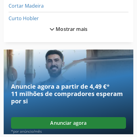
Cortar Madeira
Curto Hobler
Mostrar mais
Cutter
Dedusting
Ecocut
Econo Cut
Excêntrico
Anuncie agora a partir de 4,49 €
*
11 milhões de compradores
esperam
Extração
por si
Folheado
Folheados
Anunciar agora
Hacker
*por anúncio/mês