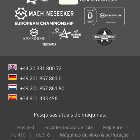
+44 20 331 800 72
+49 201 857 861 0
+49 201 857 861 80
+34 911 433 456
Pesquisas atuais de máquinas:
Hbs 470
Encadernadora de cola
Hdg Euro
Hc 410
Hc 310
Máquinas de vinco & perfuração