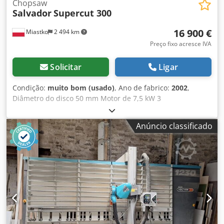
Chopsaw
Salvador
Supercut 300
16 900 €
Miastko
2 494 km
Preço fixo acresce IVA
Solicitar
Ligar
Condição:
muito bom (usado)
, Ano de fabrico:
2002
,
Diâmetro do disco 50 mm Motor de 7,5 kW 3
classificadores O comprimento do alimentador automático
é de 4 metros O comprimento do alimentador de receção é
Anúncio classificado
de 6 m Secção transversal de corte 300x100
Dcodpfsuxnpcex Ag Sjk