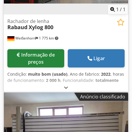
1
/
1
Rachador de lenha
Rabaud
Xylog 800
Weißenhorn
1 775 km
Informação de
Ligar
preços
Condição:
muito bom (usado)
, Ano de fabrico:
2022
, horas
de funcionamento:
2 000 h
, Funcionalidade:
totalmente
funcional
, XYLOG 800 – O processador profissional de corte
e rachado para produção industrial de lenha O Rabaud
Anúncio classificado
XYLOG 800 é a solução de alto desempenho para quem
deseja produzir grandes quantidades de lenha de alta
qualidade de forma eficiente e econômica. Como
processador de corte e rachado fixo, processa toras com
até 800 mm de diâmetro com impressionante rapidez e
precisão – ideal para empresas florestais, comércio de