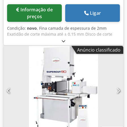
Informação de
Ligar
preços
Condição:
novo
, Fina camada de espessura de 2mm
Exatidão de corte máxima até ± 0,15 mm Disco de corte
mínimo, espessura de 1,3 mm de corte Ideal para o corte
de materiais de madeira ou alternativos de secos e
Anúncio classificado
molhados Superfície do fina camada pronto para colar sem
necessidade de processamento adicional etapas Controle
eletrônico de usuário amigável Duas velocidades
programáveis do tapete (0-30 m/min) para a melhor
qualidade de corte e para salvaguardar a vida da lâmina
Sensor óptico para começar a mudança de ciclo e a
velocidade de corte Mesa de chão "Flexam" cinto de
alimentação para o melhor desempenho 6 rolos tensor de
borracha ajustáveis em altura, para abertura/fecho para
garantir a melhor pressão pneumática na peça de trabalho
durante a alimentação e corte Oleo-pneumático de
tensionamento da lâmina para um melhor desempenho de
corte Superior e inferior ' Chaco ' guias da lâmina-que