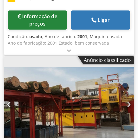
Informação de
Ligar
preços
Condição:
usado
, Ano de fabrico:
2001
, Máquina usada
Ano de fabricação: 2001 Estado: bem conservada
Equipamento e dados técnicos: Comprimento de corte:
4300 mm Altura de corte: 2200 mm Profundidade de corte:
Anúncio classificado
45 mm Motor: 3 kW Diâmetro da lâmina: 220 mm Dsdpfx
Agszk Nm Es Ssck Com unidade de pré-corte SuperCut
Com grade automática de deslizamento Com batente de
comprimento completo Com batente para tiras
Disponibilidade: imediata Localização: 63934 Röllbach