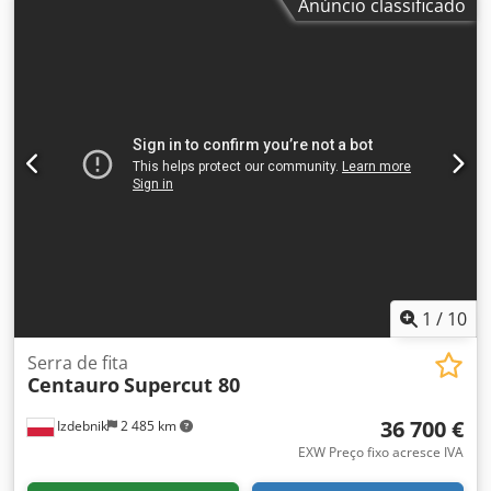
Anúncio classificado
serra principal 240-250mm / 2850rpm. Dcsdpopl Svcsfx Ag
Sek Estado de conservação muito bom. Disponível no
mesmo estado.
1
/
10
Serra de fita
Centauro
Supercut 80
36 700 €
Izdebnik
2 485 km
EXW Preço fixo acresce IVA