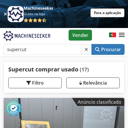
Machineseeker
Para a aplicação
Grátis na loja
Vender
Procurar
Supercut comprar usado
(17)
Filtro
Relevância
Anúncio classificado