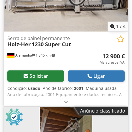
1
/
4
Serra de painel permanente
Holz-Her
1230 Super Cut
12 900 €
Alemanha
1 846 km
VB acresce IVA
Solicitar
Ligar
Condição:
usado
, Ano de fabrico:
2001
, Máquina usada
Ano de fabricação: 2001 Equipamento e dados técnicos: A
máquina será completamente revisada em oficina!
Posicionamento automático horizontal e vertical para
Anúncio classificado
medidas absolutas e em cadeia Indicador digital para
corte horizontal Comando PLC com display de 2 linhas e
indicação em texto claro para modo de operação e
diagnóstico de falhas Velocidade de avanço infinitamente