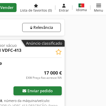
Vender
Idioma
Lista de favoritos
(0)
Entrar
Menu
Relevância
Anúncio classificado
por vácuo
N
VDFC-413
17 000 €
EXW Preço fixo acresce IVA
Enviar pedido
88
, número da máquina/veículo:
MODELO: VDFC-413 DESCRIÇÃO: Forno