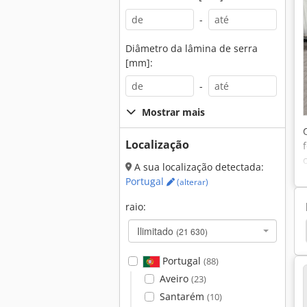
-
Diâmetro da lâmina de serra
[mm]:
-
Mostrar mais
Localização
A sua localização detectada:
Portugal
(alterar)
raio:
trico
Romer
Nabertherm
Leve Ao Forno
Ilimitado
(21 630)
Portugal
(88)
Aveiro
(23)
Santarém
(10)