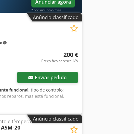
Anunciar agora
*por anúncio/mês
Anúncio classificado
km
200 €
Preço fixo acresce IVA
Enviar pedido
ente funcional
, tipo de controlo:
os reparos, mas está funcional.
Anúncio classificado
nto e têmpera
ASM-20