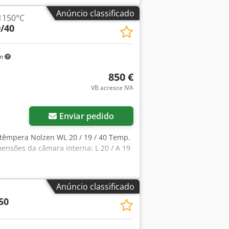
a de gaseificação, não incluída!) -
Anúncio classificado
1150°C
 -Documentação, declaração CE Forno,
/40
 térmico, forno de câmara,
km
850 €
VB acresce IVA
Enviar pedido
 têmpera Nolzen WL 20 / 19 / 40 Temp.
ensões da câmara interna: L 20 / A 19
Anúncio classificado
50