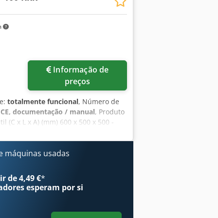
m
Informação de
preços
de:
totalmente funcional
, Número de
 CE, documentação / manual
, Produto
l (C x L x A) (mm) 600 x 500 x 500 -
00 x 3500 -Espaço necessário (C x L x
de ligação 125 kVA -Tensão de ligação
7 -Documentação A descrição completa
e máquinas usadas
striais novos e usados. Visitas ao
industrial, forno de vácuo, fornos de
r de 4,49 €
*
ização, fornos de sinterização.
adores
esperam por si