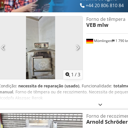
+44 20 806 810 84
Forno de têmpera
VEB
mlw
Mömlingen
1 790 
1
/
3
Condição:
necessita de reparação (usado)
, Funcionalidade:
totalm
manual
, Forno de têmpera ou de recozimento. Necessita de pequen
Dcodpfx Akszqac Rerok
Forno de recozime
Arnold Schröder