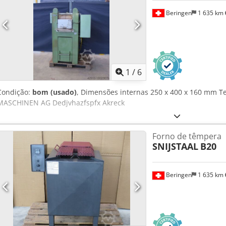
Beringen
1 635 km
1
/
6
Condição:
bom (usado)
, Dimensões internas 250 x 400 x 160 mm 
MASCHINEN AG Dedjvhazfspfx Akreck
Forno de têmpera
SNIJSTAAL
B20
Beringen
1 635 km