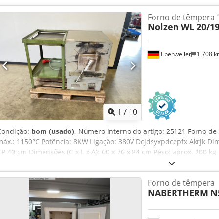
inferior direita (para adaptação de alimentação de CO2 e N2 em caix
Forno de têmpera 
Potência: 15 kW -Ligação: 400V 3/N/PE 50 Hz -Peso próprio: 410 kg
Nolzen
WL 20/19
fornos, forno industrial, forno de recozimento, forno de tratamento
Ebenweiler
1 708 
1
/
10
Condição:
bom (usado)
, Número interno do artigo: 25121 Forno de
máx.: 1150°C Potência: 8KW Ligação: 380V Dcjdsyxpdcepfx Akrjk Dim
/ P 40 cm Dimensões (C x L x A): 60 x 76 x 84 cm Peso: aprox. 200 kg
Forno de têmpera
NABERTHERM
N