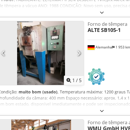
de têmpera a vácuo ANO: 1988 CONDIÇÃO: Novo sem uso, precisa d
Dimensões da carga: 610x900x500mm Carga máxima: 500 kg Temper
aproximado de temperatura da câmara até 550ºC de 30 minutos
Forno de têmpera
ALTE
SB105-1
Alemanha
1 953 k
1
/
5
Condição:
muito bom (usado)
, Temperatura máxima: 1200 graus 
Profundidade da câmara: 400 mm Espaço necessário: aprox. 1,4 x 1,
em bom estado, disponível imediatamente e pode ser inspecionado
DESCRIÇÃO: Descrição: Forno de têmpera Wilhelm Alte-Plettenber
220(L) x 400(P) x 120(A) mm, dependendo do revestimento pode ser
Forno de têmpera 
de ligação: 3x25A / 380V Outros dados: • 3 circuitos de aqueciment
WMU GmbH
HVF
digital e temporizador • Faixa de temperatura até 1200 graus Dimen