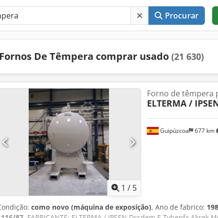
Procurar
Fornos De Têmpera comprar usado
(21 630)
Forno de têmpera 
ELTERMA / IPSE
Guipúzcoa
677 km
1
/
5
Condição:
como novo (máquina de exposição)
, Ano de fabrico:
19
1116/87
, FABRICANTE: ELTERMA / IPSEN Dcsdem E Tvhepfx Akrek 