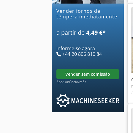
Vender fornos de
têmpera imediatamente
a partir de
4,49 €
*
Informe-se agora
+44 20 806 810 84
vender sem comissão
*por anúncio/mês