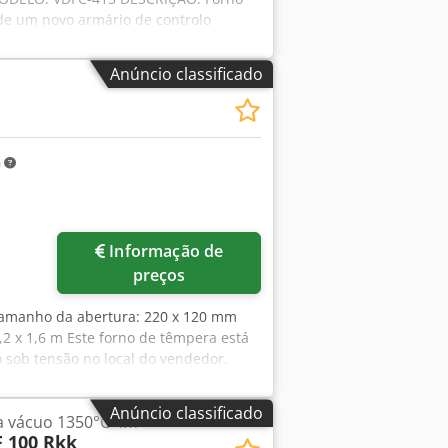
e um novo armário de controlo
atura de trabalho: 150-750ºC Tempo
Anúncio classificado
m
Informação de
preços
Tamanho da abertura: 220 x 120 mm
2 x 1,6 m Este forno de têmpera está
 sob tensão no local do vendedor.
g Modelo: SB105-1 Tamanho da câmara:
 maior Dcodpfxexcbldo Akrok Potência
Anúncio classificado
a vácuo 1350°C 4m³
o, 6 kW • Controle de temperatura
 100 Rkk
sões: 1,35(largura) x