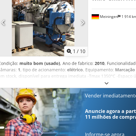
1,2(profundidade) x 1,6 m(altura)
Meiningen
1 914 k
1
/
10
Condição:
muito bom (usado)
, Ano de fabrico:
2010
, Funcionalida
câmaras:
1
, tipo de acionamento:
elétrico
, Equipamento:
Marcação
em stock, disponível para entrega imediata -Tmax 1350°C -Espaço úti
Peso da carga 300 kg -Dimensões externas (C x L x A) (mm) 4200 x 25
A) (mm) 5000 x 5000 x 4000 -Peso (líquido) 13000 kg -Potência total 
400 V -Proteção contra sobrecorrente 250 A -Controlo: Barra SE 60
Vender imediatament
está disponível em formato PDF no anúncio! Dispomos de fornos indu
nosso armazém mediante solicitação! Dcodpszr U Anjfx Akrsk Forno 
Anuncie agora a parti
vácuo, forno de têmpera a vácuo, fornos de têmpera, forno de sinter
11 milhões de compr
Informe-se agora