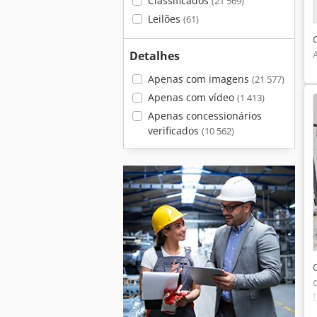
Classificados
(21 569)
Leilões
(61)
Detalhes
Apenas com imagens
(21 577)
Apenas com vídeo
(1 413)
Apenas concessionários
verificados
(10 562)