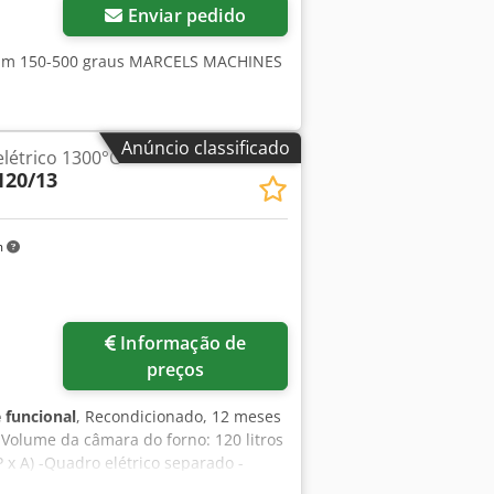
Enviar pedido
0 mm 150-500 graus MARCELS MACHINES
Anúncio classificado
létrico 1300°C
120/13
m
Informação de
preços
 funcional
, Recondicionado, 12 meses
Volume da câmara do forno: 120 litros
 x A) -Quadro elétrico separado -
o quente -Ranhura na gola do forno