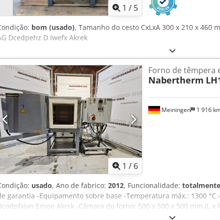
1
/
5
Condição:
bom (usado)
, Tamanho do cesto CxLxA 300 x 210 x 46
AG Dcedpehz D Iwefx Akrek
Forno de têmpera e
Nabertherm
LH
Meiningen
1 916 k
1
/
6
Condição:
usado
, Ano de fabrico:
2012
, Funcionalidade:
totalmente
de garantia -Equipamento sobre base -Temperatura máx.: 1300 °C -
Dcodpfxjyn Emqe Akrsk -Câmara do forno: 500 x 500 x 500 mm (L x P
Eurotherm 3504 -Porta basculante paralela para abertura em estad