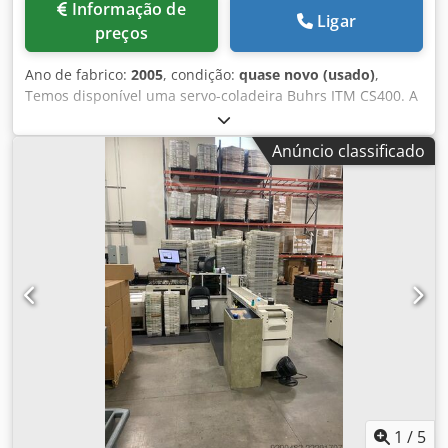
Informação de
Ligar
preços
Ano de fabrico:
2005
, condição:
quase novo (usado)
,
Temos disponível uma servo-coladeira Buhrs ITM CS400. A
sua máquina é demasiado pequena? Com esta linha tem 6
alimentadores extra! Chjdjmuzuaepfx Ac Dsa Ano de
Anúncio classificado
construção 2005 e pouco utilizada. No entanto, vendemos
esta coladeira após manutenção completa e podemos
equipá-la com alimentadores. Estão disponíveis
alimentadores rotativos e de fricção.
1
/
5