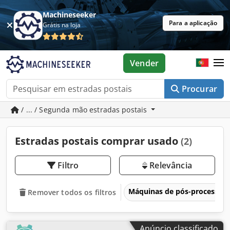
Machineseeker
Para a aplicação
Grátis na loja
Vender
Procurar
/ ... / Segunda mão estradas postais
Estradas postais comprar usado
(2)
Filtro
Relevância
Máquinas de pós-processa
Remover todos os filtros
Anúncio classificado