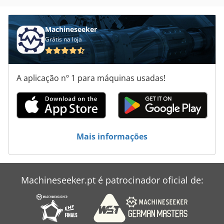
Maquinas De Usinagem
Máquina De Estratificação
Machineseeker
Grátis na loja
Sites De Construção
Todos Os
A aplicação nº 1 para máquinas usadas!
Unidades De
Veículo De Trabalho
Áreas De Aplicação
Mais informações
Machineseeker.pt é patrocinador oficial de: