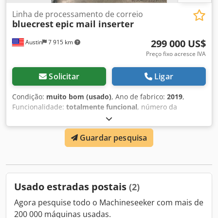
Linha de processamento de correio
bluecrest
epic mail inserter
299 000 US$
Austin
7 915 km
Preço fixo acresce IVA
Solicitar
Ligar
Condição:
muito bom (usado)
, Ano de fabrico:
2019
,
Funcionalidade:
totalmente funcional
, número da
máquina/veículo:
mse mail inserter
, Inseridora/dobradora
de correspondência de alta capacidade Bluecrest
Guardar pesquisa
Velocidade de processamento de 22.000 itens de
correspondência por hora Csdpjzkli Nefx Ac Djha Alta
capacidade de entrada Sistema de acumulação/dobradura
Chassis com 4 estações Janelas de visualização Leitura de
códigos de barras 2D Câmaras para correspondência e
Usado estradas postais
(2)
verificação
Agora pesquise todo o Machineseeker com mais de
200 000 máquinas usadas.