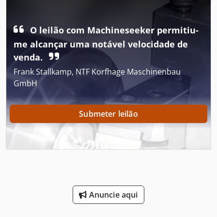
Empoleirar-Se
Equipamentos De Construção
O leilão com Machineseeker permitiu-
Equipamentos De Oficina
me alcançar uma notável velocidade de
venda.
Espremedor De
Frank Stallkamp, NTF Korfhage Maschinenbau
Estação De Serviço
GmbH
Estrada De Garrafas Pet
Submeter leilão
Ferramentas De Estampagem
Folha De Embalagens
Folheto De
Imprensa De Curso Do Eixo
Anuncie aqui
Maquinas De Carpintaria