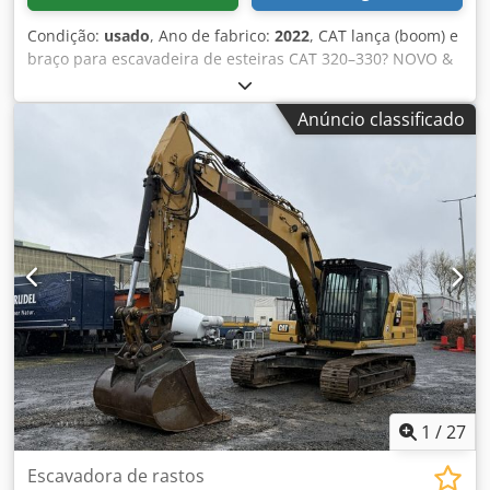
Condição:
usado
, Ano de fabrico:
2022
, CAT lança (boom) e
braço para escavadeira de esteiras CAT 320–330? NOVO &
sem uso À venda um lança (boom) original CAT compatível
com escavadeiras de esteiras das séries CAT 320 a CAT
Anúncio classificado
330. O lança está novo de fábrica e nunca foi utilizado. É
vendido completo, incluindo tubulações hidráulicas e
cilindro de elevação, pronto para uso imediato. Detalhes: *
Lança original CAT * Compatível com CAT 320–330
(dependendo da versão) * Novo, sem uso * Inclui cilindro
de elevação * Tubulações hidráulicas já instaladas *
Disponível imediatamente Ideal como peça de reposição
ou para conversão/reparação de escavadeiras. Credpfx
Ajziyb Dol Ijf
1
/
27
Escavadora de rastos