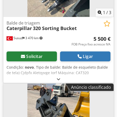
1
/
3
Balde de triagem
Caterpillar
320 Sorting Bucket
5 500 €
Susuz
3 470 km
FOB Preço fixo acresce IVA
Solicitar
Ligar
Condição:
novo
, Tipo de balde: Balde de esqueleto (balde
de tela) Cjdpfx Aletqyvge Iorf Máquina: CAT320
Comprimento da borda: 1550mm Capacidade: 1.35m^3
Para informações detalhadas e pedidos de informação,
Anúncio classificado
contacte-nos