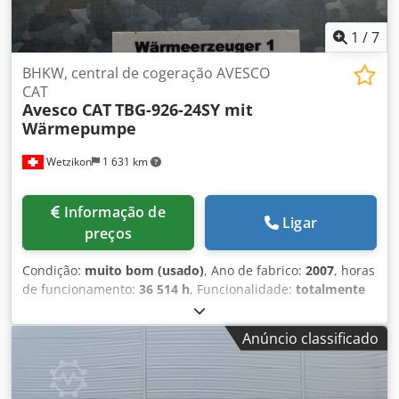
1
/
7
BHKW, central de cogeração AVESCO
CAT
Avesco CAT
TBG-926-24SY mit
Wärmepumpe
Wetzikon
1 631 km
Informação de
Ligar
preços
Condição:
muito bom (usado)
, Ano de fabrico:
2007
, horas
de funcionamento:
36 514 h
, Funcionalidade:
totalmente
funcional
, tipo de corrente de entrada:
Ar condicionado
,
potência:
300 kW (407,89 cv)
, combustível:
gás doméstico
Anúncio classificado
H
, tipo de refrigeração:
água
, Equipamento:
documentação / manual
, CGT, Central de Cogeração
AVESCO CAT TBG-926-24SY com bomba de calor Após a