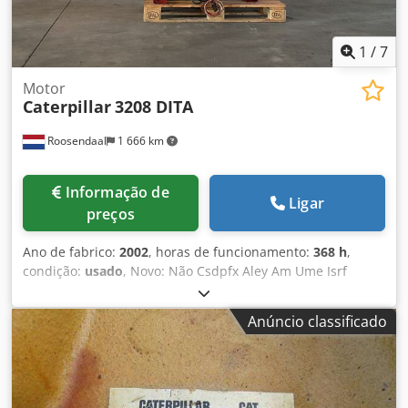
1
/
7
Motor
Caterpillar
3208 DITA
Roosendaal
1 666 km
Informação de
Ligar
preços
Ano de fabrico:
2002
, horas de funcionamento:
368 h
,
condição:
usado
, Novo: Não Csdpfx Aley Am Ume Isrf
Potência: 201 kW (273 cv) IVA/Regime de margem: IVA
dedutível
Anúncio classificado