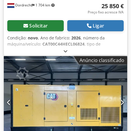
25 850 €
Dordrecht
1 704 km
Preço fixo acresce IVA
Solicitar
Ligar
Condição:
novo
, Ano de fabrico:
2026
, número da
máquina/veículo:
CAT00C44HECL06824
, tipo de
combustível:
diesel
, fabricante de motores:
Caterpillar
C4.4
, Finalidade de uso: Construção civil Peso vazio: 1.547
Anúncio classificado
kg Potência do gerador: 110 kVA Dimensões do
compartimento de carga: 277 x 113 x 153 cm Credoy S N N
Eopfx Al Isf Certificação CE: sim Volume do tanque de água:
250 l Entre em contato com a equipe DPX para mais
informações. = Outras opções e acessórios = - Bateria -
Painel de controle - Teto de aço - Caminhão cisterna