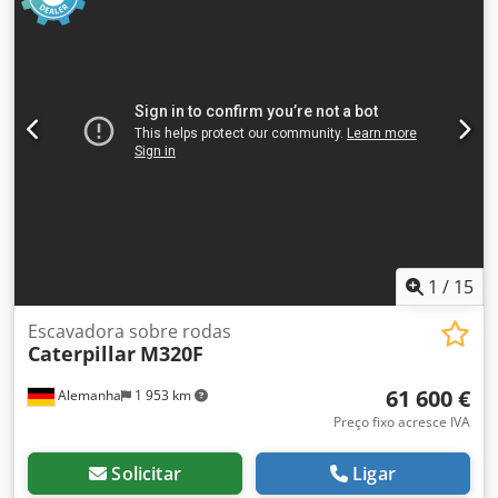
ACERT = Outras opções e acessórios = Crjdpfx Aljyuwtps Iof
- Ar-condicionado
1
/
15
Escavadora sobre rodas
Caterpillar
M320F
61 600 €
Alemanha
1 953 km
Preço fixo acresce IVA
Solicitar
Ligar