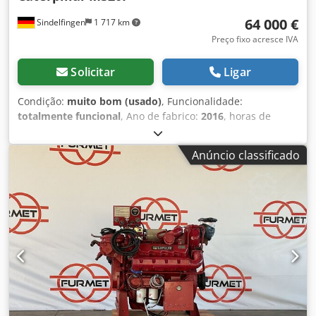
flexíveis 🔄 Está a considerar outras opções de
64 000 €
Sindelfingen
1 717 km
equipamento? Oferecemos ferramentas e recursos úteis
para todos os proprietários e operadores de
Preço fixo acresce IVA
equipamentos, facilmente acessíveis na nossa plataforma.
Solicitar
Ligar
Condição:
muito bom (usado)
, Funcionalidade:
totalmente funcional
, Ano de fabrico:
2016
, horas de
funcionamento:
6 300 h
, * 6.600 horas * Lança ajustável *
Lâmina de nivelamento para estabilização * Hidráulica
Anúncio classificado
para martelo, garra e tesoura Credpfx Aley Rzdrs Isf *
Lubrificação central * Motor: CAT C7.1 (169 HP) * Pneus:
10.00-20 * Engate rápido: OQ70/55 * 1 x balde de
escavação * Peso: 19,5 t