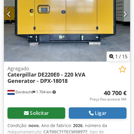
- Painel de controle - Teto de aço - Caminhão-pipa
1
/
15
Agregado
Caterpillar
DE220E0 - 220 kVA
Generator - DPX-18018
40 700 €
Dordrecht
1 704 km
Preço fixo acresce IVA
Solicitar
Ligar
Condição:
novo
, Ano de fabrico:
2026
, número da
máquina/veículo:
CAT00C71TECW08977
, tipo de