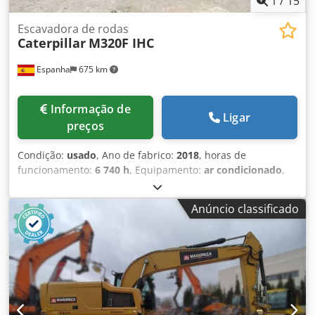
1
/
15
Escavadora de rodas
Caterpillar
M320F IHC
Espanha
675 km
Informação de
Ligar
preços
Condição:
usado
, Ano de fabrico:
2018
, horas de
funcionamento:
6 740 h
, Equipamento:
ar condicionado
,
Sistema de tração: Roda Csdpfx Alszku U Uo Iorf Peso em
vazio: 20.000 kg Dimensões (C x L x A): 892 x 255 x 332 cm
Anúncio classificado