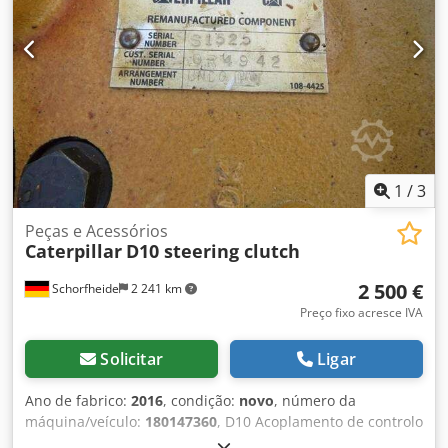
1
/
3
Peças e Acessórios
Caterpillar
D10 steering clutch
2 500 €
Schorfheide
2 241 km
Preço fixo acresce IVA
Solicitar
Ligar
Ano de fabrico:
2016
, condição:
novo
, número da
máquina/veículo:
180147360
, D10 Acoplamento de controlo
Cjdpfxshyuy Ej Al Ijrf * recentemente reformulado * Outras