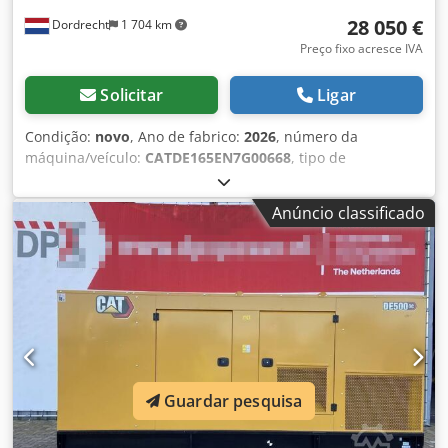
28 050 €
Dordrecht
1 704 km
Preço fixo acresce IVA
Solicitar
Ligar
Condição:
novo
, Ano de fabrico:
2026
, número da
máquina/veículo:
CATDE165EN7G00668
, tipo de
combustível:
diesel
, fabricante de motores:
Caterpillar
C7.1
, Uso pretendido: construção civil Peso vazio: 1.926 kg
Anúncio classificado
Potência do gerador: 165 kVA Dimensões do
compartimento de carga: 334 x 117 x 175 cm Certificação
CE: sim Volume do tanque de água: 325 l Entre em contato
com a equipe DPX para mais informações. = Mais opções e
acessórios = Csdswrwk Dspfx Al Iorf - Bateria - Painel de
controle - Teto de aço - Tanque
Guardar pesquisa