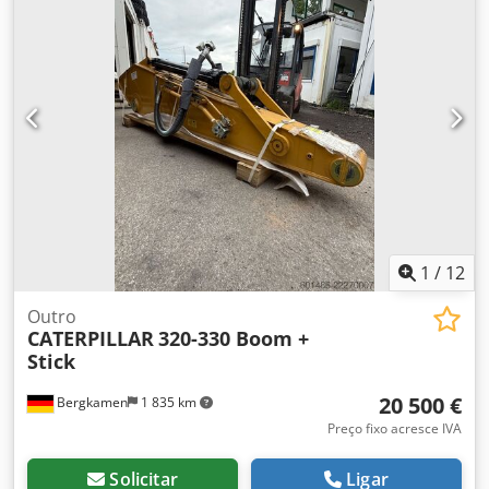
1
/
12
Outro
CATERPILLAR
320-330 Boom +
Stick
20 500 €
Bergkamen
1 835 km
Preço fixo acresce IVA
Solicitar
Ligar