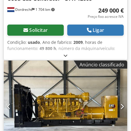
249 000 €
Dordrecht
1 704 km
Preço fixo acresce IVA
Solicitar
Ligar
Condição:
usado
, Ano de fabrico:
2009
, horas de
funcionamento:
49 800 h
, número da máquina/veículo:
CAT0000LGZN00768
, tipo de combustível:
gás
, fabricante
de motores:
Caterpillar G3520C
, Finalidade de utilização:
Anúncio classificado
construção civil Crodezpdn Ijpfx Al Ief Peso em vazio:
17.500 kg Potência do gerador: 2.150 kVA Dimensões da
área de carga: 7 x 2 x 27 cm Contacte a equipa DPX para
obter mais informações. = Outras opções e acessórios = -
Painel de controlo