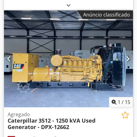
combustível:
diesel
, fabricante de motores:
Caterpillar
C7.1
, Finalidade: Construção Peso em vazio: 2.238 kg
Anúncio classificado
Potência do gerador: 220 kVA Dimensões do
compartimento de carga: 352 x 133 x 181 cm Marcação CE:
sim Volume do tanque de água: 418 l País de produção:
Reino Unido Contacte a equipa DPX para obter mais
informações. = Outras opções e acessórios = - Bateria -
Painel de controlo Cjdpfx Alsw Thn Uo Ierf - Teto em aço -
Camião cisterna
1
/
15
Agregado
Caterpillar
3512 - 1250 kVA Used
Generator - DPX-12662