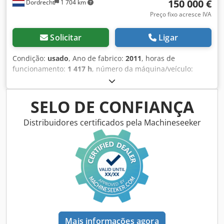
150 000 €
Dordrecht
1 704 km
Preço fixo acresce IVA
Solicitar
Ligar
Condição:
usado
, Ano de fabrico:
2011
, horas de
funcionamento:
1 417 h
, número da máquina/veículo:
G2L00070
, tipo de combustível:
diesel
, fabricante de
motores:
Caterpillar 3512
, Finalidade de utilização:
construção civil Peso em vazio: 14.000 kg Potência do
SELO DE CONFIANÇA
gerador: 1.250 kVA Credpfxszn Erls Al Ief Dimensões da
área de carga: 565 x 220 x 230 cm País de fabricação: EUA
Distribuidores certificados pela Machineseeker
Contacte a equipa DPX para obter mais informações. =
Outras opções e acessórios = - Painel de controlo
Mais informações agora