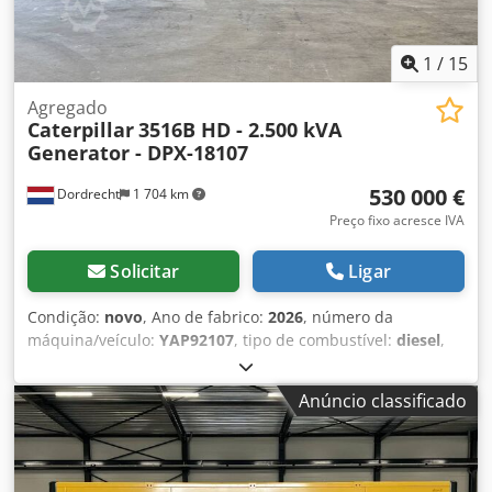
1
/
15
Agregado
Caterpillar
3516B HD - 2.500 kVA
Generator - DPX-18107
530 000 €
Dordrecht
1 704 km
Preço fixo acresce IVA
Solicitar
Ligar
Condição:
novo
, Ano de fabrico:
2026
, número da
máquina/veículo:
YAP92107
, tipo de combustível:
diesel
,
fabricante de motores:
Caterpillar 3516B HD
, Finalidade de
uso: Construção civil Peso vazio: 18.290 kg Potência do
Anúncio classificado
gerador: 2.500 kVA Dimensões do compartimento de carga:
638 x 229 x 237 cm Marcação CE: sim Entre em contato
com a equipe DPX para mais informações. Credpfx Asy R I
D Sjl Ief = Outras opções e acessórios = - Painel de controle