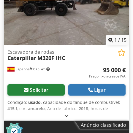
1
/
15
Escavadora de rodas
Caterpillar
M320F IHC
95 000 €
Espanha
675 km
Preço fixo acresce IVA
Solicitar
Ligar
Condição:
usado
, capacidade do tanque de combustível:
415 l
, cor:
amarelo
, Ano de fabrico:
2018
, horas de
funcionamento:
6 610 h
, Equipamento:
ar condicionado
,
Tração: Rodas Peso vazio: 20.000 kg Dimensões (C x L x A):
Anúncio classificado
892 x 255 x 332 cm Tipo de motor: Caterpillar CAT C7.1