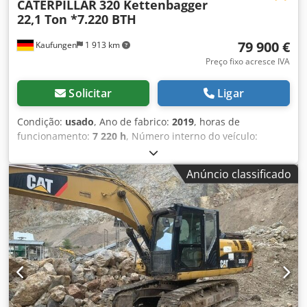
CATERPILLAR
320 Kettenbagger
22,1 Ton *7.220 BTH
79 900 €
Kaufungen
1 913 km
Preço fixo acresce IVA
Solicitar
Ligar
Condição:
usado
, Ano de fabrico:
2019
, horas de
funcionamento:
7 220 h
, Número interno do veículo:
G400064 Disponível imediatamente em nosso pátio em
Kaufungen Mais informações em: * Golec Nutzfahrzeuge
Anúncio classificado
GmbH (alemão, inglês, búlgaro, russo) * Viktoria
Sologubova (polonês, russo, ucraniano, inglês)
Cjdpfxsyvmz Ts Al Iorf CATERPILLAR 320 Escavadeira de
esteiras Ano de fabricação: 2019 Horas de operação: 7.220
Peso: 22.100 kg Exemplo de financiamento: * Número
interno: G400064 * Preço de compra: € 79.900,00 *
Entrada: 10% * Prazo: 60 meses * Parcela mensal: €
1.199,02 * Valor residual: € 15.380,00 Se a oferta for do seu
interesse ou se desejar adaptá-la às suas necessidades,