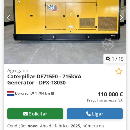
1
/
15
Agregado
Caterpillar
DE715E0 - 715kVA
Generator - DPX-18030
110 000 €
Dordrecht
1 704 km
Preço fixo acresce IVA
Solicitar
Ligar
Condição:
novo
, Ano de fabrico:
2025
, número da