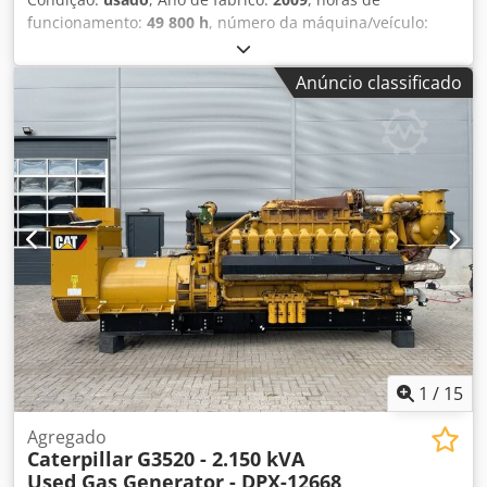
funcionamento:
49 800 h
, número da máquina/veículo:
GZN00767
, tipo de combustível:
gás
, fabricante de
motores:
Caterpillar G3520C
, Finalidade de utilização:
Anúncio classificado
construção civil Peso em vazio: 17.500 kg Crodpfxjzpdn Uj
Al Iof Potência do gerador: 2.150 kVA Dimensões da área
de carga: 7 x 2 x 27 cm Contacte a equipa DPX para obter
mais informações. = Outras opções e acessórios = - Painel
de controlo
1
/
15
Agregado
Caterpillar
G3520 - 2.150 kVA
Used Gas Generator - DPX-12668