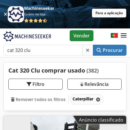
Machineseeker
Para a aplicação
Grátis na loja
Vender
Procurar
Cat 320 Clu comprar usado
(382)
Filtro
Relevância
Caterpillar
Remover todos os filtros
Anúncio classificado