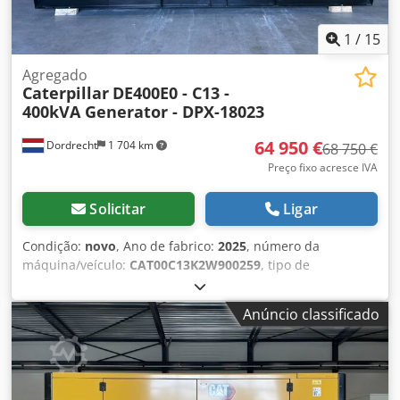
1
/
15
Agregado
Caterpillar
DE400E0 - C13 -
400kVA Generator - DPX-18023
64 950 €
Dordrecht
1 704 km
68 750 €
Preço fixo acresce IVA
Solicitar
Ligar
Condição:
novo
, Ano de fabrico:
2025
, número da
máquina/veículo:
CAT00C13K2W900259
, tipo de
combustível:
diesel
, fabricante de motores:
Caterpillar
C13
, Finalidade de uso: Construção civil Csdpfx Aloy T
Anúncio classificado
Uwds Ijrf Peso vazio: 4.667 kg Potência do gerador: 400 kVA
Dimensões do compartimento de carga: 493 x 162 x 222 cm
Certificação CE: sim Volume do tanque de água: 800 l País
de fabricação: CN Entre em contato com a equipe DPX para
mais informações. = Outras opções e acessórios = - Bateria