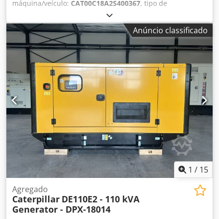
máquina/veículo:
CAT00C18A2S400367
, tipo de
combustível:
diesel
, fabricante de motores:
Caterpillar
C18
, Finalidade: Construção civil Peso vazio: 5.952 kg
Anúncio classificado
Potência do gerador: 715 kVA Dimensões do
compartimento de carga: 532 x 192 x 229 cm Certificação
CE: sim Volume do tanque de água: 1.082 l Entre em
contato com a equipe DPX para mais informações. =
Outras opções e acessórios = - Bateria - Painel de controle
- Teto de aço - Tanque Cedoy Ttpfepfx Al Iorf
1
/
15
Agregado
Caterpillar
DE110E2 - 110 kVA
Generator - DPX-18014