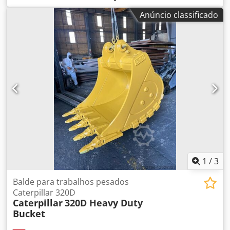
informações Tipo: Caixa de velocidades, Estado geral:
Anúncio classificado
muito bom, Estado técnico: muito bom, Estado visual:
muito bom,
1
/
3
Balde para trabalhos pesados
Caterpillar 320D
Caterpillar
320D Heavy Duty
Bucket