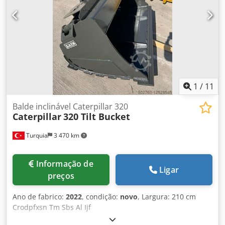
1
/
11
Balde inclinável Caterpillar 320
Caterpillar
320 Tilt Bucket
Turquia
3 470 km
Informação de
Ligar
preços
Ano de fabrico:
2022
, condição:
novo
, Largura: 210 cm
Crodpfxsn Tm Sbs Al Ijf