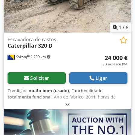
entre em contato conosco (Sr. Enchev). Aguardamos seu
contato. Sujeito a erros e alterações. Aceitamos o seu
veículo usado como parte do pagamento. Financiamento
disponível diretamente conosco. GOLEC NUTZFAHRZEUGE
GMBH Falamos: alemão, inglês, espanhol, polonês,
1
/
6
ucraniano, russo, búlgaro. ----.
Escavadora de rastos
Caterpillar
320 D
24 000 €
Kakanj
2 239 km
VB acresce IVA
Solicitar
Ligar
Condição:
muito bom (usado)
, Funcionalidade:
totalmente funcional
, Ano de fabrico:
2011
, horas de
funcionamento:
24 000 h
, A máquina está em muito bom
estado e pronta para uso. Crjdpfx Aszam Efol Ijf