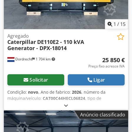
1
/
15
Agregado
Caterpillar
DE110E2 - 110 kVA
Generator - DPX-18014
25 850 €
Dordrecht
1 704 km
Preço fixo acresce IVA
Solicitar
Ligar
Condição:
novo
, Ano de fabrico:
2026
, número da
máquina/veículo:
CAT00C44HECL06824
, tipo de
combustível:
diesel
, fabricante de motores:
Caterpillar
C4.4
, Finalidade de uso: Construção civil Cjdpfx Ahsy S N N
Anúncio classificado
Eeujrf Peso vazio: 1.547 kg Potência do gerador: 110 kVA
Dimensões do compartimento de carga: 277 x 113 x 153 cm
Certificação CE: sim Volume do tanque de água: 250 l Entre