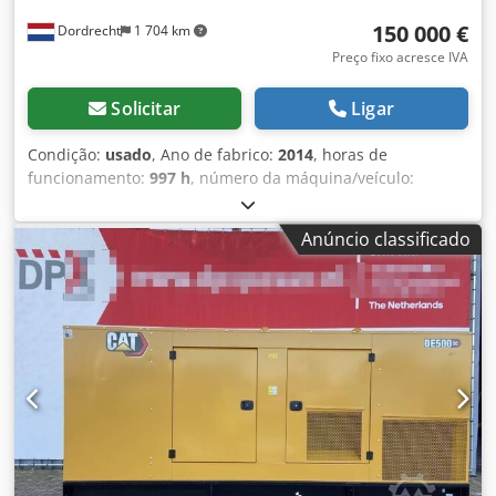
150 000 €
Dordrecht
1 704 km
Preço fixo acresce IVA
Solicitar
Ligar
Condição:
usado
, Ano de fabrico:
2014
, horas de
funcionamento:
997 h
, número da máquina/veículo:
YBA000241
, tipo de combustível:
diesel
, fabricante de
motores:
Caterpillar 3512
, Finalidade de utilização:
Anúncio classificado
construção civil Peso em vazio: 14.000 kg Potência do
gerador: 1.250 kVA Dimensões da área de carga: 565 x 220
x 230 cm País de fabricação: EUA Contacte a equipa DPX
para obter mais informações. = Outras opções e acessórios
= - Painel de controlo Crjdpjzmlpbefx Ahujf