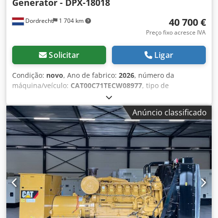
Generator - DPX-18018
40 700 €
Dordrecht
1 704 km
Preço fixo acresce IVA
Solicitar
Ligar
Condição:
novo
, Ano de fabrico:
2026
, número da
máquina/veículo:
CAT00C71TECW08977
, tipo de
combustível:
diesel
, fabricante de motores:
Caterpillar
C7.1
, Finalidade: Construção Peso em vazio: 2.238 kg
Anúncio classificado
Potência do gerador: 220 kVA Dimensões do
compartimento de carga: 352 x 133 x 181 cm Marcação CE:
sim Volume do tanque de água: 418 l Crjdpfow Thn Usx
Ahusf País de produção: Reino Unido Contacte a equipa
DPX para obter mais informações. = Outras opções e
acessórios = - Bateria - Painel de controlo - Teto em aço -
Camião cisterna