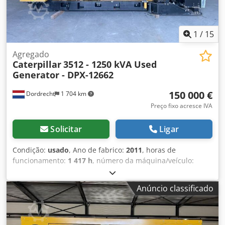
1
/
15
Agregado
Caterpillar
3512 - 1250 kVA Used
Generator - DPX-12662
150 000 €
Dordrecht
1 704 km
Preço fixo acresce IVA
Solicitar
Ligar
Condição:
usado
, Ano de fabrico:
2011
, horas de
funcionamento:
1 417 h
, número da máquina/veículo:
G2L00070
, tipo de combustível:
diesel
, fabricante de
motores:
Caterpillar 3512
, Finalidade de utilização:
Anúncio classificado
construção civil Peso em vazio: 14.000 kg Potência do
gerador: 1.250 kVA Dimensões da área de carga: 565 x 220
x 230 cm País de fabricação: EUA Contacte a equipa DPX
para obter mais informações. = Outras opções e acessórios