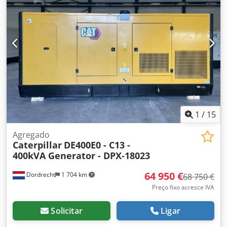
em contato com a equipe DPX para mais informações. =
Outras opções e acessórios = - Bateria - Painel de controle
- Teto de aço - Caminhão cisterna
1
/
15
Agregado
Caterpillar
DE400E0 - C13 -
400kVA Generator - DPX-18023
64 950 €
Dordrecht
1 704 km
68 750 €
Preço fixo acresce IVA
Solicitar
Ligar