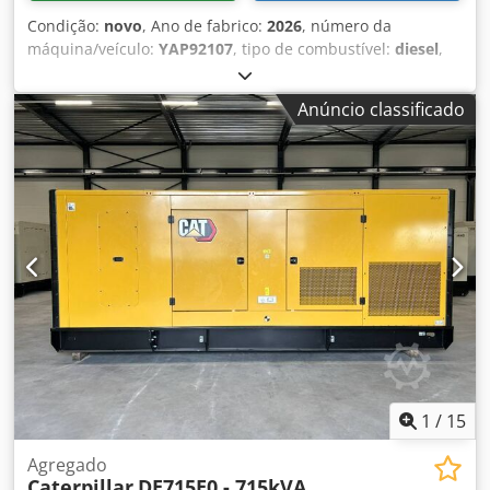
Condição:
novo
, Ano de fabrico:
2026
, número da
máquina/veículo:
YAP92107
, tipo de combustível:
diesel
,
fabricante de motores:
Caterpillar 3516B HD
, Finalidade de
uso: Construção civil Peso vazio: 18.290 kg Potência do
Anúncio classificado
gerador: 2.500 kVA Dimensões do compartimento de carga:
638 x 229 x 237 cm Marcação CE: sim Entre em contato
com a equipe DPX para mais informações. Credpsy R I D
Ssfx Ahusf = Outras opções e acessórios = - Painel de
controle
1
/
15
Agregado
Caterpillar
DE715E0 - 715kVA