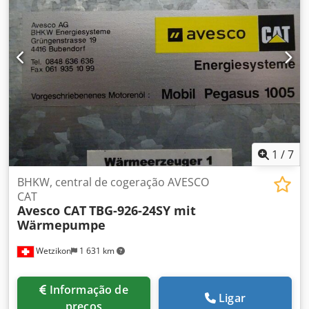
1
/
7
BHKW, central de cogeração AVESCO
CAT
Avesco CAT
TBG-926-24SY mit
Wärmepumpe
Wetzikon
1 631 km
Informação de
Ligar
preços