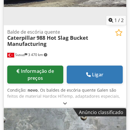
1
/
2
Balde de escória quente
Caterpillar
988 Hot Slag Bucket
Manufacturing
Susuz
3 470 km
Informação de
Ligar
preços
Condição:
novo
, Os baldes de escória quente Galen são
feitos de material Hardox HiTemp, adaptadores especiais,
dentes e fio de soldadura. A escória quente pode atingir
temperaturas de cerca de 750 °C, pelo que a durabilidade
Anúncio classificado
do balde Galen é maior Crodpfjtn Dh Esx Ahuef