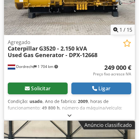
1
/
15
Agregado
Caterpillar
G3520 - 2.150 kVA
Used Gas Generator - DPX-12668
249 000 €
Dordrecht
1 704 km
Preço fixo acresce IVA
Solicitar
Ligar
Condição:
usado
, Ano de fabrico:
2009
, horas de
funcionamento:
49 800 h
, número da máquina/veículo:
CAT0000LGZN00768
, tipo de combustível:
gás
, fabricante
de motores:
Caterpillar G3520C
, Finalidade de utilização:
Anúncio classificado
construção civil Peso em vazio: 17.500 kg Potência do
gerador: 2.150 kVA Dimensões da área de carga: 7 x 2 x 27