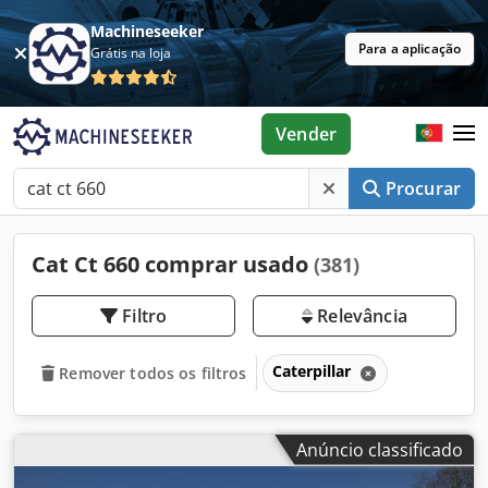
Machineseeker
Para a aplicação
Grátis na loja
Vender
Procurar
Cat Ct 660 comprar usado
(381)
Filtro
Relevância
Caterpillar
Remover todos os filtros
Anúncio classificado