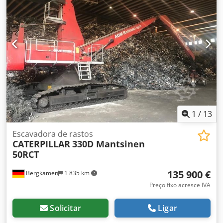
Leemans.
1
/
13
Escavadora de rastos
CATERPILLAR
330D Mantsinen
50RCT
135 900 €
Bergkamen
1 835 km
Preço fixo acresce IVA
Solicitar
Ligar