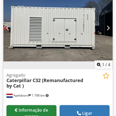
1
/
4
Agregado
Caterpillar
C32 (Remanufactured
by Cat )
Apeldoorn
1 798 km
Informação de
Ligar