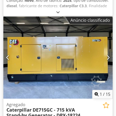
Condição:
novo
, Ano de fabrico:
2025
, tipo de combustível:
diesel
, fabricante de motores:
Caterpillar C3.3
, Finalidade
de uso: construção civil Cedpfxey R I Hte Ahuerf Peso vazio:
889 kg Potência do gerador: 50 kVA Dimensões do
Anúncio classificado
compartimento de carga: 230 x 96 x 140 cm Certificação CE:
sim Volume do tanque de água: 103 l Entre em contato
com a equipe DPX para mais informações. = Outras opções
e acessórios = - Bateria - Painel de controle - Teto de aço -
Tanque
1
/
15
Agregado
Caterpillar
DE715GC - 715 kVA
Stand-by Generator - DPX-18224