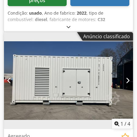
preços
Condição:
usado
, Ano de fabrico:
2022
, tipo de
combustível:
diesel
, fabricante de motores:
C32
(Remanufactured by Cat )
, Uso pretendido: Construção
Peso vazio: 9.000 kg Potência do gerador: 1.250 kVA
Anúncio classificado
Credpfx Ajwgvp Ujhuef Dimensões para transporte (C x L x
A): cubo alto de 6 m Entre em contato com o Departamento
de Vendas para mais informações. Mais de 85 anos de
experiência em vendas na Holanda. Uma equipe de
especialistas dedicada a encontrar soluções
personalizadas para as suas necessidades. Garantia de
1.000 horas ou 1 ano: tranquilidade ideal. Disponível 24
horas por dia, 7 dias por semana. Serviço rápido. Grande
estoque, disponível para entrega imediata.
1
/
4
Agregado