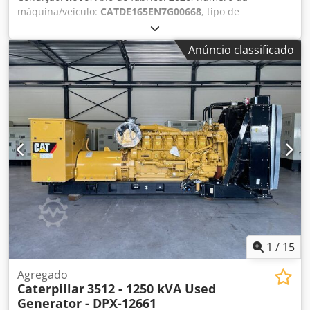
máquina/veículo:
CATDE165EN7G00668
, tipo de
combustível:
diesel
, fabricante de motores:
Caterpillar
C7.1
, Uso pretendido: construção civil Peso vazio: 1.926 kg
Anúncio classificado
Potência do gerador: 165 kVA Dimensões do
compartimento de carga: 334 x 117 x 175 cm Certificação
CE: sim Volume do tanque de água: 325 l Entre em contato
com a equipe DPX para mais informações. Credpfswrwk
Djx Ahuef = Mais opções e acessórios = - Bateria - Painel de
controle - Teto de aço - Tanque
1
/
15
Agregado
Caterpillar
3512 - 1250 kVA Used
Generator - DPX-12661