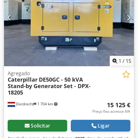
= - Bateria - Painel de controle - Teto de aço - Caminhão-
pipa
1
/
15
Agregado
Caterpillar
DE50GC - 50 kVA
Stand-by Generator Set - DPX-
18205
15 125 €
Dordrecht
1 704 km
Preço fixo acresce IVA
Solicitar
Ligar