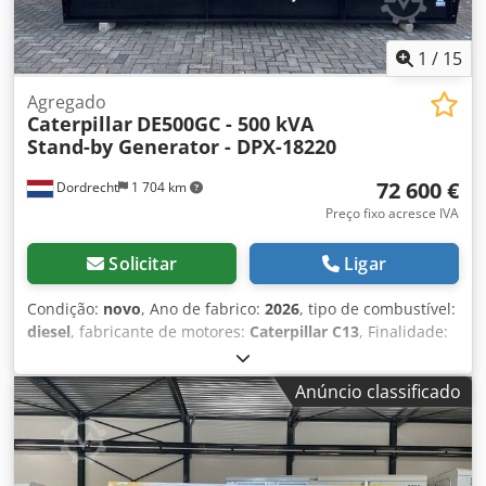
1
/
15
Agregado
Caterpillar
DE500GC - 500 kVA
Stand-by Generator - DPX-18220
72 600 €
Dordrecht
1 704 km
Preço fixo acresce IVA
Solicitar
Ligar
Condição:
novo
, Ano de fabrico:
2026
, tipo de combustível:
diesel
, fabricante de motores:
Caterpillar C13
, Finalidade:
Construção civil Peso vazio: 2.924 kg Potência do gerador:
500 kVA Dimensões do compartimento de carga: 310 x 134
Anúncio classificado
x 217 cm Marca CE: sim Nível de emissões: Stage II / Tier II
Crjdpfsxvk Hkjx Ahuof Condições de entrega: EXW Volume
do tanque de água: 721 l Entre em contato com a equipe
DPX para mais informações. = Outras opções e acessórios