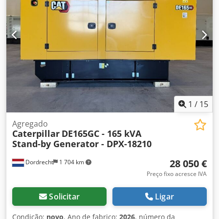
= Crjdozn Erlepfx Ahuof - Painel de controlo
1
/
15
Agregado
Caterpillar
DE165GC - 165 kVA
Stand-by Generator - DPX-18210
28 050 €
Dordrecht
1 704 km
Preço fixo acresce IVA
Solicitar
Ligar
Condição:
novo
, Ano de fabrico:
2026
, número da