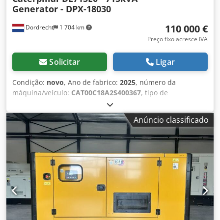
Generator - DPX-18030
110 000 €
Dordrecht
1 704 km
Preço fixo acresce IVA
Solicitar
Ligar
Condição:
novo
, Ano de fabrico:
2025
, número da
máquina/veículo:
CAT00C18A2S400367
, tipo de
combustível:
diesel
, fabricante de motores:
Caterpillar
C18
, Finalidade: Construção civil Peso vazio: 5.952 kg
Anúncio classificado
Potência do gerador: 715 kVA Dimensões do
compartimento de carga: 532 x 192 x 229 cm Certificação
CE: sim Volume do tanque de água: 1.082 l Entre em
contato com a equipe DPX para mais informações. =
Outras opções e acessórios = Credpfx Aey Ttpfshuef -
Bateria - Painel de controle - Teto de aço - Tanque