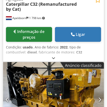
Caterpillar
C32 (Remanufactured
by Cat)
Apeldoorn
1 798 km
Informação de
Ligar
preços
Condição:
usado
, Ano de fabrico:
2022
, tipo de
combustível:
diesel
, fabricante de motores:
C32
(Remanufactured by Cat)
, Objetivo: Construção
Crsdpowgvqfefx Ahuof Peso vazio: 18.221 kg Potência do
Anúncio classificado
gerador: 1.250 kVA Dimensões de transporte (C x L x A):
contêiner HC de 20 pés Entre em contato com o
Departamento de Vendas para obter mais informações.
Mais de 85 anos de experiência em vendas na Holanda.
Uma equipe de especialistas buscando soluções
individuais para suas necessidades. 1000 horas ou 1 ano
de garantia: segurança ideal. Disponível 24 horas por dia,
sete dias por semana. Serviço rápido. Grande estoque,