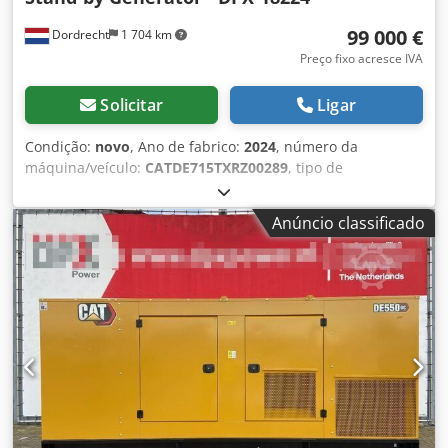
99 000 €
Dordrecht
1 704 km
Preço fixo acresce IVA
Solicitar
Ligar
Condição:
novo
, Ano de fabrico:
2024
, número da
máquina/veículo:
CATDE715TXRZ00289
, tipo de
combustível:
diesel
, fabricante de motores:
Caterpillar
C15
, Finalidade de uso: Construção civil Peso em vazio:
Anúncio classificado
4.832 kg Potência do gerador: 715 kVA Dimensões do
compartimento de carga: 499 x 187 x 229 cm Certificação
CE: sim Volume do tanque de água: 910 l País de
fabricação: CN Entre em contato com a equipe DPX para
mais informações. Credpfxsxvk H Rs Ahujf = Outras opções
e acessórios = - Bateria - Painel de controle - Teto de aço -
Caminhão-tanque