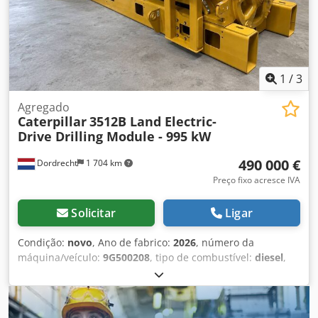
disponível para entrega imediata.
1
/
3
Agregado
Caterpillar
3512B Land Electric-
Drive Drilling Module - 995 kW
490 000 €
Dordrecht
1 704 km
Preço fixo acresce IVA
Solicitar
Ligar
Condição:
novo
, Ano de fabrico:
2026
, número da
máquina/veículo:
9G500208
, tipo de combustível:
diesel
,
fabricante de motores:
Caterpillar 3512B
, Finalidade:
Construção Peso vazio: 14.250 kg Potência do gerador:
1.421 kVA Credpfx Ajzhzw Djhujf Dimensões do
compartimento de carga: 605 x 266 x 232 cm Para mais