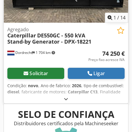
1
/
14
Agregado
Caterpillar
DE550GC - 550 kVA
Stand-by Generator - DPX-18221
74 250 €
Dordrecht
1 704 km
Preço fixo acresce IVA
Solicitar
Ligar
Condição:
novo
, Ano de fabrico:
2026
, tipo de combustível:
diesel
, fabricante de motores:
Caterpillar C13
, Finalidade
de utilização: construção civil Peso em vazio: 3.886 kg
Potência do gerador: 550 kVA Dimensões da área de carga:
477 x 163 x 236 cm Marcação CE: sim Condições de
SELO DE CONFIANÇA
entrega: EXW Volume do tanque de água: 721 l País de
produção: CN Para mais informações, contacte a equipa
Distribuidores certificados pela Machineseeker
DPX. Codpfx Ahoxvk Hwouorf = Opções e acessórios