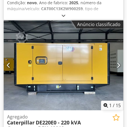
Condição:
novo
, Ano de fabrico:
2025
, número da
máquina/veículo:
CAT00C13K2W900259
, tipo de
combustível:
diesel
, fabricante de motores:
Caterpillar
C13
, Finalidade de uso: Construção civil Peso vazio: 4.667
Anúncio classificado
kg Potência do gerador: 400 kVA Dimensões do
compartimento de carga: 493 x 162 x 222 cm Certificação
CE: sim Volume do tanque de água: 800 l País de
fabricação: CN Entre em contato com a equipe DPX para
mais informações. = Outras opções e acessórios = - Bateria
- Painel de controle - Teto de aço - Caminhão-pipa Csdey T
Uwdepfx Ahusrf
1
/
15
Agregado
Caterpillar
DE220E0 - 220 kVA