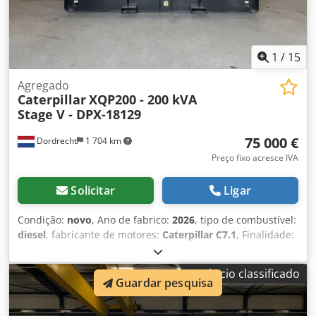
1
/
15
Agregado
Caterpillar
XQP200 - 200 kVA
Stage V - DPX-18129
75 000 €
Dordrecht
1 704 km
Preço fixo acresce IVA
Solicitar
Ligar
Condição:
novo
, Ano de fabrico:
2026
, tipo de combustível:
diesel
, fabricante de motores:
Caterpillar C7.1
, Finalidade:
Construção Peso vazio: 4.487 kg Potência do gerador: 200
kVA Dimensões do compartimento de carga: 409 x 142 x
Anúncio classificado
235 cm Marca CE: sim Nível de emissões: Stage V / Tier IV
Guardar pesquisa
final Credpfxozc Dwdo Ahuef Volume do tanque de água:
822 l País de produção: CN Contacte a equipa DPX para