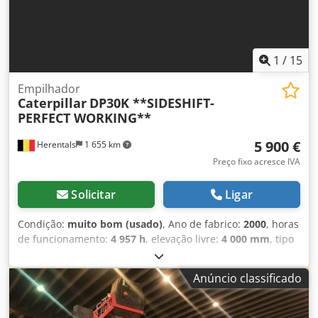
1
/
15
Empilhador
Caterpillar
DP30K **SIDESHIFT-
PERFECT WORKING**
5 900 €
Herentals
1 655 km
Preço fixo acresce IVA
Solicitar
Ligar
Condição:
muito bom (usado)
, Ano de fabrico:
2000
, horas
de funcionamento:
4 957 h
, elevação livre:
4 000 mm
, tipo
de combustível:
diesel
, tipo de engrenagem:
automático
,
cor:
amarelo
, Ano de fabrico: 2000 Codpfx Aozd E S
Anúncio classificado
Djhuerf Peso em vazio: 4.610 kg Capacidade de elevação:
3.000 kg Condição técnica: muito boa Condição visual:
muito boa Para mais informações, contacte Thierry