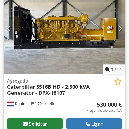
cm Contacte a equipa DPX para obter mais informações. =
Outras opções e acessórios = Codpfxjzpdn Io Ahujrf -
Painel de controlo
1
/
15
Agregado
Caterpillar
3516B HD - 2.500 kVA
Generator - DPX-18107
530 000 €
Dordrecht
1 704 km
Preço fixo acresce IVA
Solicitar
Ligar