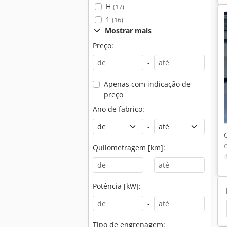
H
(17)
1
(16)
Mostrar mais
Preço:
-
Apenas com indicação de
preço
Ano de fabrico:
-
Quilometragem [km]:
-
Potência [kW]:
-
Cummins
Cummins Gerador
Tipo de engrenagem: