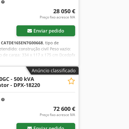
m
28 050 €
Preço fixo acresce IVA
Enviar pedido
:
CATDE165EN7G00668
, tipo de
etendido: construção civil Peso vazio:
 de carga: 334 x 117 x 175 cm Dcedpfx
5 l Entre em contato com a equipe DPX
nel de controle - Teto de aço - Tanque
Anúncio classificado
0GC - 500 kVA
tor - DPX-18220
m
72 600 €
Preço fixo acresce IVA
Enviar pedido