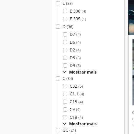
E
(38)
E 308
(4)
E 305
(1)
D
(36)
D7
(4)
D6
(4)
D2
(4)
D3
(3)
D9
(3)
Mostrar mais
C
(34)
C32
(5)
C1.1
(4)
C15
(4)
C9
(4)
C18
(4)
Mostrar mais
GC
(21)