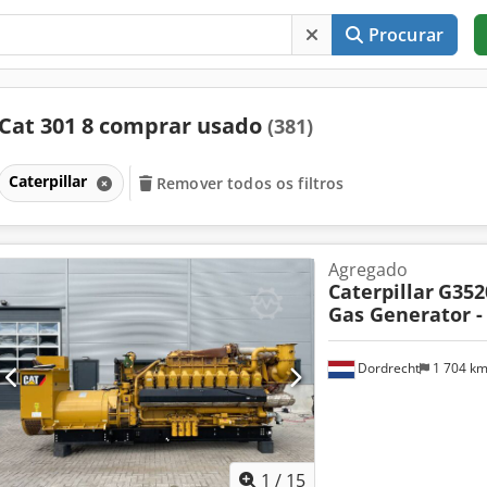
Procurar
Cat 301 8 comprar usado
(381)
Caterpillar
Remover todos os filtros
Agregado
Caterpillar
G352
Gas Generator -
Dordrecht
1 704 k
1
/
15