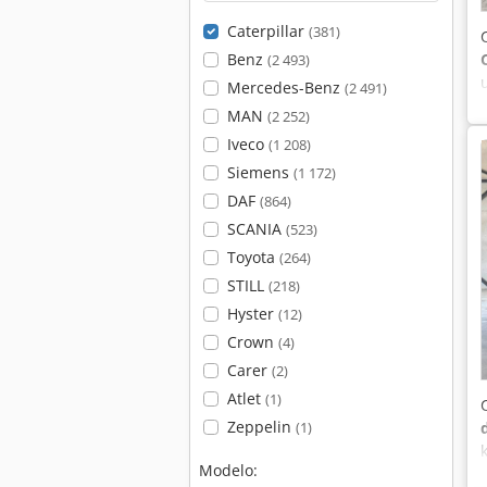
Caterpillar
(381)
Benz
(2 493)
Mercedes-Benz
(2 491)
MAN
(2 252)
Iveco
(1 208)
Siemens
(1 172)
DAF
(864)
SCANIA
(523)
Toyota
(264)
STILL
(218)
Hyster
(12)
Crown
(4)
Carer
(2)
Atlet
(1)
Zeppelin
(1)
Modelo: