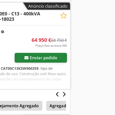
k - Bateria - Painel de controle - Teto
Anúncio classificado
0E0 - C13 - 400kVA
-18023
m
64 950 €
68 750 €
Preço fixo acresce IVA
Enviar pedido
:
CAT00C13K2W900259
, tipo de
ade de uso: Construção civil Peso vazio:
mensões do compartimento de carga:
800 l País de fabricação: CN Entre em
acessórios = - Bateria - Painel de
nejamento Agregado
Agregado