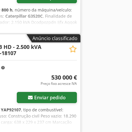
 800 h
, número da máquina/veículo:
es:
Caterpillar G3520C
, Finalidade de
erador: 2.150 kVA Dcodpozpdn Ijfx Aqqok
ara obter mais informações. = Outras
Anúncio classificado
B HD - 2.500 kVA
-18107
m
530 000 €
Preço fixo acresce IVA
Enviar pedido
:
YAP92107
, tipo de combustível:
uso: Construção civil Peso vazio: 18.290
 carga: 638 x 229 x 237 cm Marcação
 Dedpfxsy R I D So Aqqjck = Outras