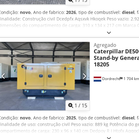
1
/
15
Condição:
novo
, Ano de fabrico:
2026
, tipo de combustível:
diesel
, 
Finalidade: Construção civil Dcedpfx Aqsxvk Hkoqek Peso vazio: 2.9
Dimensões do compartimento de carga: 310 x 134 x 217 cm Marca CE:
Tier II Condições de entrega: EXW Volume do tanque de água: 721 
para mais informações. = Outras opções e acessórios = - Bateria - Pa
Agregado
Caminhão-pipa
Caterpillar
DE50
Stand-by Genera
18205
Dordrecht
1 704 k
1
/
15
Condição:
novo
, Ano de fabrico:
2025
, tipo de combustível:
diesel
, 
Finalidade de uso: construção civil Peso vazio: 889 kg Potência do
compartimento de carga: 230 x 96 x 140 cm Dedpoy R I Htofx Aqqock
tanque de água: 103 l Entre em contato com a equipe DPX para mai