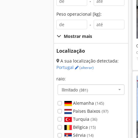
-
Peso operacional [kg]:
-
Mostrar mais
Localização
A sua localização detectada:
Portugal
(alterar)
raio:
Ilimitado
(381)
Alemanha
(145)
Países Baixos
(97)
Turquia
(36)
Bélgica
(15)
Sérvia
(14)