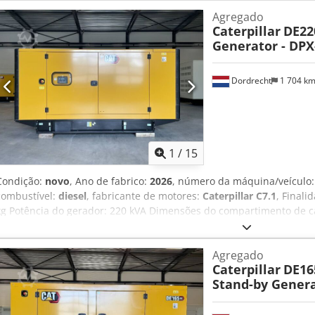
Agregado
Caterpillar
DE22
Generator - DPX
Dordrecht
1 704 k
1
/
15
Condição:
novo
, Ano de fabrico:
2026
, número da máquina/veículo
combustível:
diesel
, fabricante de motores:
Caterpillar C7.1
, Finali
kg Potência do gerador: 220 kVA Dimensões do compartimento de c
sim Volume do tanque de água: 418 l País de produção: Reino Unid
mais informações. = Outras opções e acessórios = - Bateria Dsdpfx 
Agregado
Teto em aço - Camião cisterna
Caterpillar
DE16
Stand-by Genera