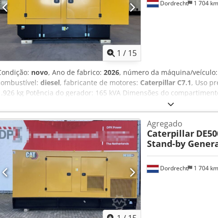
Dordrecht
1 704 k
1
/
15
Condição:
novo
, Ano de fabrico:
2026
, número da máquina/veículo
combustível:
diesel
, fabricante de motores:
Caterpillar C7.1
, Uso pr
1.926 kg Potência do gerador: 165 kVA Dimensões do compartimento
Aqowrwk Dsqok Certificação CE: sim Volume do tanque de água: 32
para mais informações. = Mais opções e acessórios = - Bateria - Pai
Agregado
Caterpillar
DE50
Stand-by Genera
Dordrecht
1 704 k