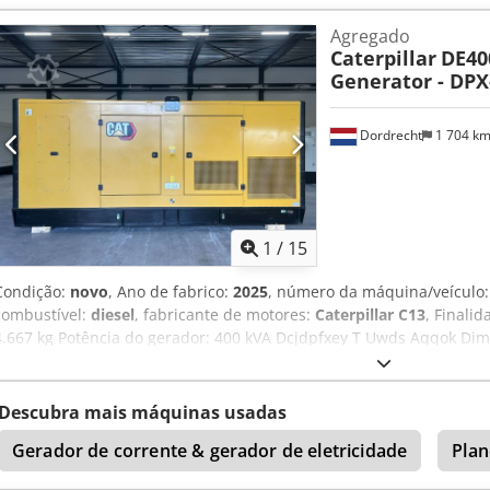
informações. = Outras opções e acessórios = Dcedpfx Ajy S N N Eeqqj
Agregado
de aço - Caminhão cisterna
Caterpillar
DE40
Generator - DPX
Dordrecht
1 704 k
1
/
15
Condição:
novo
, Ano de fabrico:
2025
, número da máquina/veículo
combustível:
diesel
, fabricante de motores:
Caterpillar C13
, Finalid
4.667 kg Potência do gerador: 400 kVA Dcjdpfxey T Uwds Aqqok Di
493 x 162 x 222 cm Certificação CE: sim Volume do tanque de água: 
contato com a equipe DPX para mais informações. = Outras opções e 
controle - Teto de aço - Caminhão-pipa
Descubra mais máquinas usadas
Gerador de corrente & gerador de eletricidade
Pla