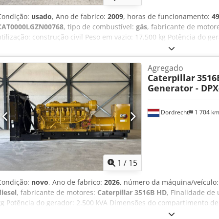
Condição:
usado
, Ano de fabrico:
2009
, horas de funcionamento:
49
CAT0000LGZN00768
, tipo de combustível:
gás
, fabricante de motor
utilização: construção civil Peso em vazio: 17.500 kg Potência do g
Dimensões da área de carga: 7 x 2 x 27 cm Contacte a equipa DPX p
opções e acessórios = - Painel de controlo
Agregado
Caterpillar
3516
Generator - DPX
Dordrecht
1 704 k
1
/
15
Condição:
novo
, Ano de fabrico:
2026
, número da máquina/veículo
diesel
, fabricante de motores:
Caterpillar 3516B HD
, Finalidade de 
kg Potência do gerador: 2.500 kVA Dimensões do compartimento de
CE: sim Entre em contato com a equipe DPX para mais informações.