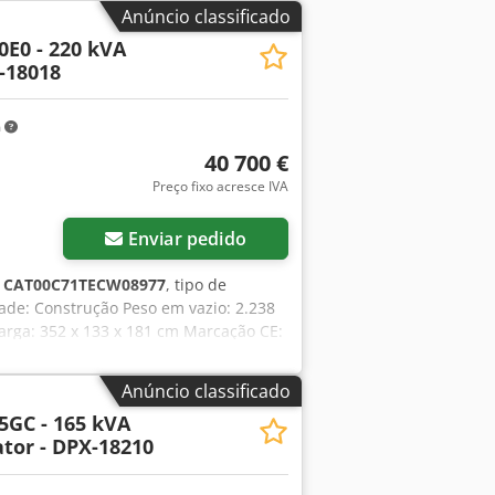
Anúncio classificado
0E0 - 220 kVA
-18018
m
40 700 €
Preço fixo acresce IVA
Enviar pedido
:
CAT00C71TECW08977
, tipo de
dade: Construção Peso em vazio: 2.238
arga: 352 x 133 x 181 cm Marcação CE:
o Contacte a equipa DPX para obter
Aqow Thn Ueqeck - Painel de controlo -
Anúncio classificado
5GC - 165 kVA
tor - DPX-18210