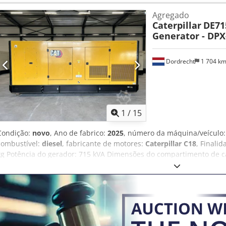
opções e acessórios = - Painel de controle
Agregado
Caterpillar
DE71
Generator - DPX
Dordrecht
1 704 k
1
/
15
Condição:
novo
, Ano de fabrico:
2025
, número da máquina/veículo
combustível:
diesel
, fabricante de motores:
Caterpillar C18
, Finalid
kg Potência do gerador: 715 kVA Dimensões do compartimento de car
CE: sim Volume do tanque de água: 1.082 l Entre em contato com a
Outras opções e acessórios = Dcjdpfx Aqjy Ttpfsqok - Bateria - Paine