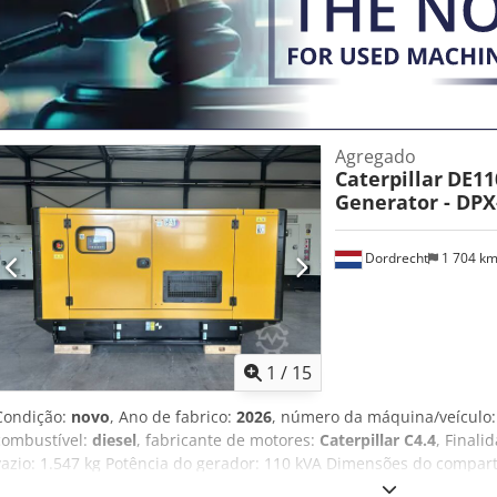
Agregado
Caterpillar
DE11
Generator - DPX
Dordrecht
1 704 k
1
/
15
Condição:
novo
, Ano de fabrico:
2026
, número da máquina/veículo
combustível:
diesel
, fabricante de motores:
Caterpillar C4.4
, Finali
vazio: 1.547 kg Potência do gerador: 110 kVA Dimensões do compart
Certificação CE: sim Volume do tanque de água: 250 l Entre em co