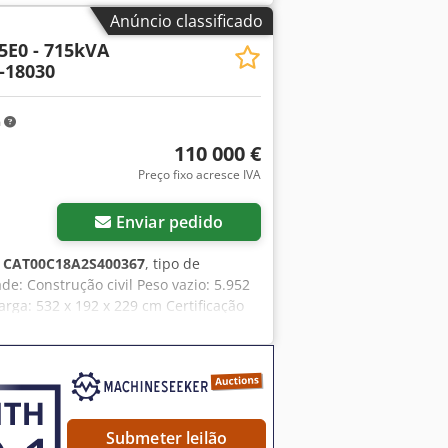
Anúncio classificado
5E0 - 715kVA
-18030
m
110 000 €
Preço fixo acresce IVA
Enviar pedido
:
CAT00C18A2S400367
, tipo de
ade: Construção civil Peso vazio: 5.952
ga: 532 x 192 x 229 cm Certificação
 equipe DPX para mais informações. =
l de controle - Teto de aço - Tanque
Submeter leilão