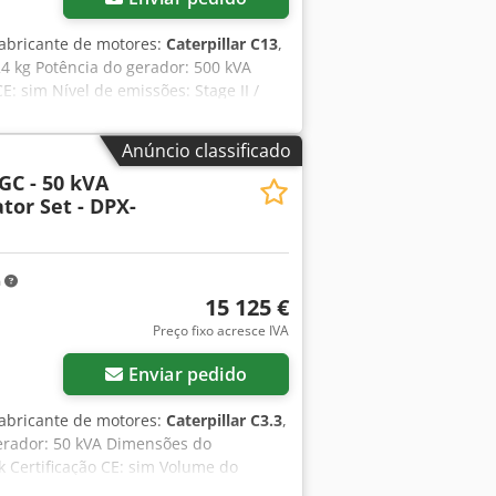
fabricante de motores:
Caterpillar C13
,
24 kg Potência do gerador: 500 kVA
 sim Nível de emissões: Stage II /
l Entre em contato com a equipe DPX
inel de controle - Teto de aço -
Anúncio classificado
GC - 50 kVA
tor Set - DPX-
m
15 125 €
Preço fixo acresce IVA
Enviar pedido
fabricante de motores:
Caterpillar C3.3
,
 gerador: 50 kVA Dimensões do
 Certificação CE: sim Volume do
s informações. = Outras opções e