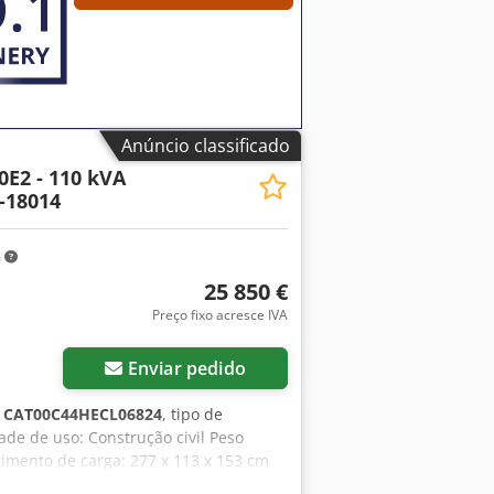
Anúncio classificado
0E2 - 110 kVA
-18014
m
25 850 €
Preço fixo acresce IVA
Enviar pedido
:
CAT00C44HECL06824
, tipo de
dade de uso: Construção civil Peso
imento de carga: 277 x 113 x 153 cm
ntato com a equipe DPX para mais