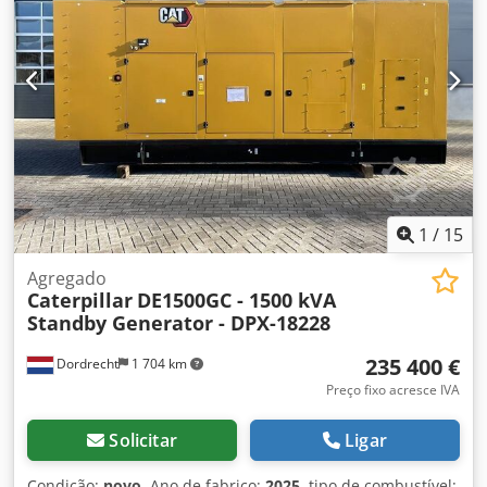
Amjzc Dvyj Tsa País de produção: CN Entre em contato com
a equipe DPX para mais informações. = Outras opções e
acessórios = - Bateria - Painel de controle - Teto de aço -
Caminhão-tanque
1
/
15
Agregado
Caterpillar
DE1500GC - 1500 kVA
Standby Generator - DPX-18228
235 400 €
Dordrecht
1 704 km
Preço fixo acresce IVA
Solicitar
Ligar
Condição:
novo
, Ano de fabrico:
2025
, tipo de combustível: