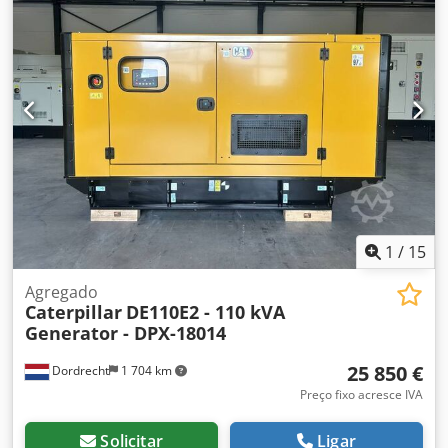
CE: sim Volume do tanque de água: 1.082 l Entre em
contato com a equipe DPX para mais informações. =
Outras opções e acessórios = - Bateria Dsdpjy Ttpfofx Am
Tswa - Painel de controle - Teto de aço - Tanque
1
/
15
Agregado
Caterpillar
DE110E2 - 110 kVA
Generator - DPX-18014
25 850 €
Dordrecht
1 704 km
Preço fixo acresce IVA
Solicitar
Ligar