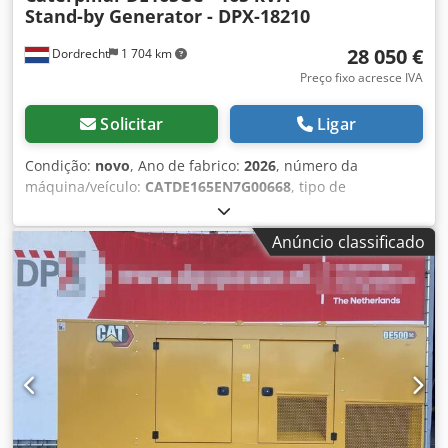
Stand-by Generator - DPX-18210
28 050 €
Dordrecht
1 704 km
Preço fixo acresce IVA
Solicitar
Ligar
Condição:
novo
, Ano de fabrico:
2026
, número da
máquina/veículo:
CATDE165EN7G00668
, tipo de
combustível:
diesel
, fabricante de motores:
Caterpillar
C7.1
, Uso pretendido: construção civil Peso vazio: 1.926 kg
Anúncio classificado
Potência do gerador: 165 kVA Dimensões do
compartimento de carga: 334 x 117 x 175 cm Certificação
CE: sim Volume do tanque de água: 325 l Entre em contato
com a equipe DPX para mais informações. Dedpfx
Amewrwk Dj Tjwa = Mais opções e acessórios = - Bateria -
Painel de controle - Teto de aço - Tanque