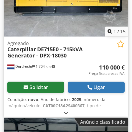
1
/
15
Agregado
Caterpillar
DE715E0 - 715kVA
Generator - DPX-18030
110 000 €
Dordrecht
1 704 km
Preço fixo acresce IVA
Solicitar
Ligar
Condição:
novo
, Ano de fabrico:
2025
, número da
máquina/veículo:
CAT00C18A2S400367
, tipo de
combustível:
diesel
, fabricante de motores:
Caterpillar
C18
, Finalidade: Construção civil Peso vazio: 5.952 kg
Anúncio classificado
Potência do gerador: 715 kVA Dimensões do
compartimento de carga: 532 x 192 x 229 cm Certificação