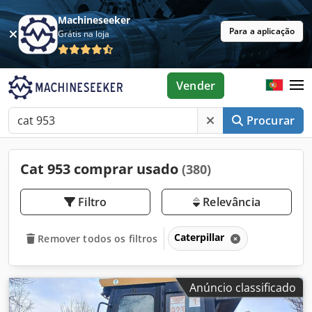
Machineseeker
Para a aplicação
Grátis na loja
Vender
Procurar
Cat 953 comprar usado
(380)
Filtro
Relevância
Caterpillar
Remover todos os filtros
Anúncio classificado