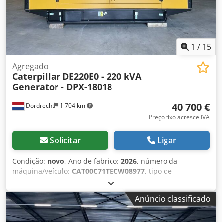
1
/
15
Agregado
Caterpillar
DE220E0 - 220 kVA
Generator - DPX-18018
40 700 €
Dordrecht
1 704 km
Preço fixo acresce IVA
Solicitar
Ligar
Condição:
novo
, Ano de fabrico:
2026
, número da
máquina/veículo:
CAT00C71TECW08977
, tipo de
combustível:
diesel
, fabricante de motores:
Caterpillar
C7.1
, Finalidade: Construção Peso em vazio: 2.238 kg
Anúncio classificado
Potência do gerador: 220 kVA Dimensões do
compartimento de carga: 352 x 133 x 181 cm Marcação CE: