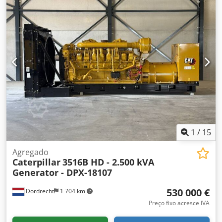
17.500 kg Potência do gerador: 2.150 kVA Dimensões da
área de carga: 7 x 2 x 27 cm Contacte a equipa DPX para
obter mais informações. = Outras opções e acessórios = -
Painel de controlo
1
/
15
Agregado
Caterpillar
3516B HD - 2.500 kVA
Generator - DPX-18107
530 000 €
Dordrecht
1 704 km
Preço fixo acresce IVA