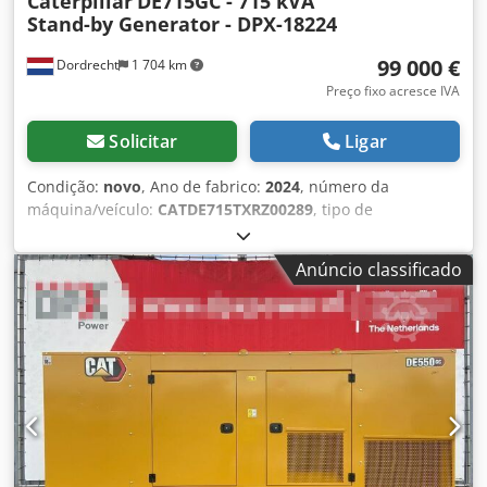
Caterpillar
DE715GC - 715 kVA
Stand-by Generator - DPX-18224
99 000 €
Dordrecht
1 704 km
Preço fixo acresce IVA
Solicitar
Ligar
Condição:
novo
, Ano de fabrico:
2024
, número da
máquina/veículo:
CATDE715TXRZ00289
, tipo de
combustível:
diesel
, fabricante de motores:
Caterpillar
C15
, Finalidade de uso: Construção civil Peso em vazio:
Anúncio classificado
4.832 kg Potência do gerador: 715 kVA Dimensões do
compartimento de carga: 499 x 187 x 229 cm Certificação
CE: sim Volume do tanque de água: 910 l País de
fabricação: CN Dwedpfx Amsxvk H Rs Tsa Entre em contato
com a equipe DPX para mais informações. = Outras opções
e acessórios = - Bateria - Painel de controle - Teto de aço -
Caminhão-tanque