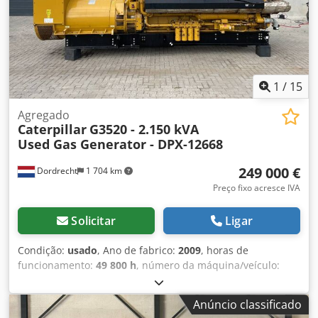
1
/
15
Agregado
Caterpillar
G3520 - 2.150 kVA
Used Gas Generator - DPX-12668
249 000 €
Dordrecht
1 704 km
Preço fixo acresce IVA
Solicitar
Ligar
Condição:
usado
, Ano de fabrico:
2009
, horas de
funcionamento:
49 800 h
, número da máquina/veículo:
CAT0000LGZN00768
, tipo de combustível:
gás
, fabricante
de motores:
Caterpillar G3520C
, Finalidade de utilização:
Anúncio classificado
construção civil Dwodezpdn Iopfx Am Tea Peso em vazio: