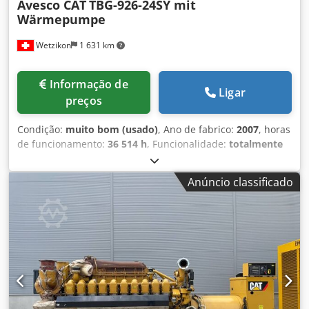
Avesco CAT
TBG-926-24SY mit
Wärmepumpe
Wetzikon
1 631 km
Informação de
Ligar
preços
Condição:
muito bom (usado)
, Ano de fabrico:
2007
, horas
de funcionamento:
36 514 h
, Funcionalidade:
totalmente
funcional
, tipo de corrente de entrada:
Ar condicionado
,
potência:
300 kW (407,89 cv)
, combustível:
gás doméstico
Anúncio classificado
H
, tipo de refrigeração:
água
, Equipamento:
documentação / manual
, CGT, Central de Cogeração
AVESCO CAT TBG-926-24SY com bomba de calor Após a
instalação do novo sistema de aquecimento a gás na nossa
central de aquecimento, em setembro de 2025, a central
de cogeração estará disponível. O equipamento foi sujeito
a manutenção profissional regular. Com 36 514 horas de
funcionamento, encontra-se em muito bom estado. O
equipamento pode fornecer calor e eletricidade para 70