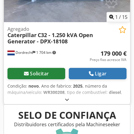
1
/
15
Agregado
Caterpillar
C32 - 1.250 kVA Open
Generator - DPX-18108
179 000 €
Dordrecht
1 704 km
Preço fixo acresce IVA
Solicitar
Ligar
Condição:
novo
, Ano de fabrico:
2025
, número da
máquina/veículo:
WR300208
, tipo de combustível:
diesel
,
potência:
1 000 kW (1 359,62 cv)
, fabricante de motores:
Caterpillar C32
, Finalidade: Construção civil Peso vazio:
6.985 kg Djdpfxoxq Up Eo Am Towa Potência do gerador:
SELO DE CONFIANÇA
1.250 kVA Dimensões do compartimento de carga: 464 x
168 x 216 cm Marcação CE: sim País de fabricação: EUA
Distribuidores certificados pela Machineseeker
Entre em contato com a equipe DPX para mais