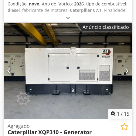
Condição:
novo
, Ano de fabrico:
2026
, tipo de combustível:
diesel
, fabricante de motores:
Caterpillar C7.1
, Finalidade:
Construção Peso vazio: 4.487 kg Potência do gerador: 200
kVA Dimensões do compartimento de carga: 409 x 142 x
Anúncio classificado
235 cm Marca CE: sim Nível de emissões: Stage V / Tier IV
final Volume do tanque de água: 822 l País de produção:
CN Contacte a equipa DPX para mais informações. = Mais
opções e acessórios = Djdpozc Dwdjfx Am Tewa - Bateria -
Painel de controlo - Tanque
1
/
15
Agregado
Caterpillar
XQP310 - Generator