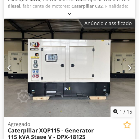
diesel
, fabricante de motores:
Caterpillar C32
, Finalidade:
Construção civil Peso vazio: 11.481 kg Potência do gerador:
1.500 kVA Dimensões do compartimento de carga: 667 x
Anúncio classificado
245 x 279 cm Certificação CE: sim Volume do tanque de
água: 1000 l Entre em contato com a equipe DPX para mais
informações. = Outras opções e acessórios = - Bateria -
Quadro de comando - Teto de aço - Camião cisterna
Dwodpfxsx Dqnke Am Tja
1
/
15
Agregado
Caterpillar
XQP115 - Generator
115 kVA Stage V - DPX-18125