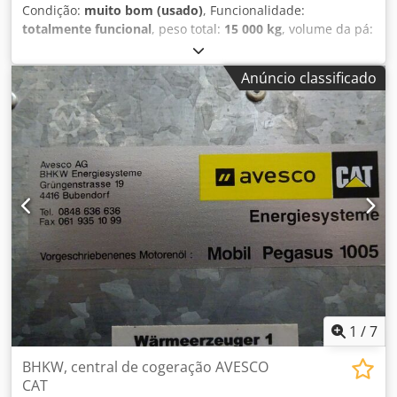
Condição:
muito bom (usado)
, Funcionalidade:
totalmente funcional
, peso total:
15 000 kg
, volume da pá:
2,2 m³
, Ano de fabrico:
2006
, número da máquina/veículo:
CAT 0953CKBBX02626
, totalmente funcional Dodpfx Amjyl
Anúncio classificado
Il Re Tewa
1
/
7
BHKW, central de cogeração AVESCO
CAT