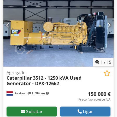
sim Dodpfxew Thn Us Am Tjwa Volume do tanque de água:
418 l País de produção: Reino Unido Contacte a equipa DPX
para obter mais informações. = Outras opções e acessórios
= - Bateria - Painel de controlo - Teto em aço - Camião
cisterna
1
/
15
Agregado
Caterpillar
3512 - 1250 kVA Used
Generator - DPX-12662
150 000 €
Dordrecht
1 704 km
Preço fixo acresce IVA
Solicitar
Ligar