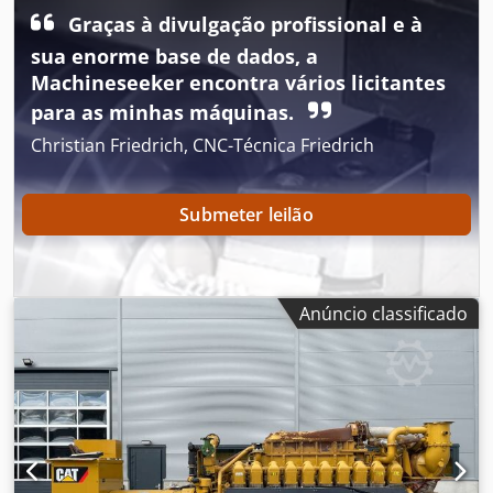
cm Contacte a equipa DPX para obter mais informações. =
Graças à divulgação profissional e à
Outras opções e acessórios = Djdpfx Amjzpdn Uo Tewa -
sua enorme base de dados, a
Painel de controlo
Machineseeker encontra vários licitantes
para as minhas máquinas.
Christian Friedrich, CNC-Técnica Friedrich
Submeter leilão
Anúncio classificado