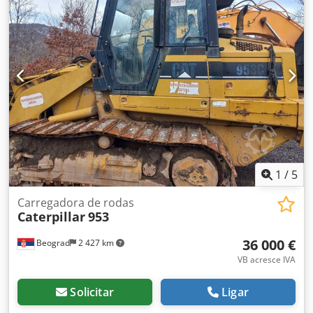
1
/
5
Carregadora de rodas
Caterpillar
953
36 000 €
Beograd
2 427 km
VB acresce IVA
Solicitar
Ligar