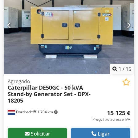
equipe DPX para mais informações. = Outras opções e
acessórios = - Bateria - Painel de controle - Teto de aço -
Caminhão-pipa
1
/
15
Agregado
Caterpillar
DE50GC - 50 kVA
Stand-by Generator Set - DPX-
18205
15 125 €
Dordrecht
1 704 km
Preço fixo acresce IVA
Solicitar
Ligar