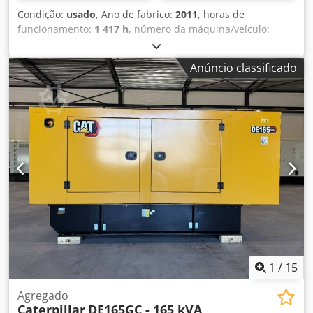
Condição:
usado
, Ano de fabrico:
2011
, horas de
funcionamento:
1 417 h
, número da máquina/veículo:
G2L00070
, tipo de combustível:
diesel
, fabricante de
motores:
Caterpillar 3512
, Finalidade de utilização:
Anúncio classificado
construção civil Peso em vazio: 14.000 kg Potência do
gerador: 1.250 kVA Dimensões da área de carga: 565 x 220
x 230 cm País de fabricação: EUA Contacte a equipa DPX
para obter mais informações. Dedszn Erlspfx Am Tjwa =
Outras opções e acessórios = - Painel de controlo
1
/
15
Agregado
Caterpillar
DE165GC - 165 kVA