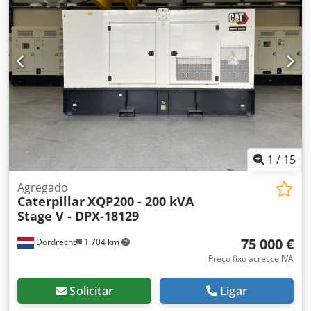
DPX. = Opções e acessórios adicionais = Dwsdpjxvk Hwjfx
Am Tea - Bateria - Painel de controlo - Teto de aço -
Cisterna
1
/
15
Agregado
Caterpillar
XQP200 - 200 kVA
Stage V - DPX-18129
75 000 €
Dordrecht
1 704 km
Preço fixo acresce IVA
Solicitar
Ligar