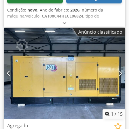
Condição:
novo
, Ano de fabrico:
2026
, número da
máquina/veículo:
CAT00C44HECL06824
, tipo de
combustível:
diesel
, fabricante de motores:
Caterpillar
C4.4
, Finalidade de uso: Construção civil Peso vazio: 1.547
Anúncio classificado
kg Potência do gerador: 110 kVA Dimensões do
compartimento de carga: 277 x 113 x 153 cm Certificação
CE: sim Volume do tanque de água: 250 l Entre em contato
com a equipe DPX para mais informações. Dwsdey S N N
Espfx Am Tsa = Outras opções e acessórios = - Bateria -
Painel de controle - Teto de aço - Caminhão cisterna
1
/
15
Agregado