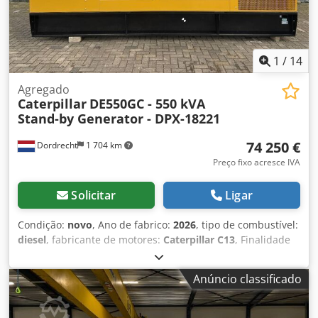
1
/
14
Agregado
Caterpillar
DE550GC - 550 kVA
Stand-by Generator - DPX-18221
74 250 €
Dordrecht
1 704 km
Preço fixo acresce IVA
Solicitar
Ligar
Condição:
novo
, Ano de fabrico:
2026
, tipo de combustível:
diesel
, fabricante de motores:
Caterpillar C13
, Finalidade
de utilização: construção civil Peso em vazio: 3.886 kg
Potência do gerador: 550 kVA Dimensões da área de carga:
Anúncio classificado
477 x 163 x 236 cm Marcação CE: sim Condições de
entrega: EXW Volume do tanque de água: 721 l País de
produção: CN Para mais informações, contacte a equipa