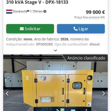
310 kVA Stage V - DPX-18133
99 000 €
Dordrecht
1 704 km
Preço fixo acresce IVA
Solicitar
Ligar
Condição:
novo
, Ano de fabrico:
2026
, número da
máquina/veículo:
XPD00285
, tipo de combustível:
diesel
,
fabricante de motores:
Cat C9.3B
, Finalidade de uso:
Construção Peso vazio: 4.784 kg Potência do gerador: 310
Anúncio classificado
kVA Dimensões do compartimento de carga: 409 x 151 x
228 cm Marca CE: sim Nível de emissões: Stage V / Tier IV
final Volume do tanque de água: 667 l Djdjzc Dwqopfx Am
Tjwa País de fabricação: CN Entre em contato com a
equipe DPX para mais informações. = Outras opções e
acessórios = - Bateria - Painel de controle - Teto de aço -
Caminhão-pipa