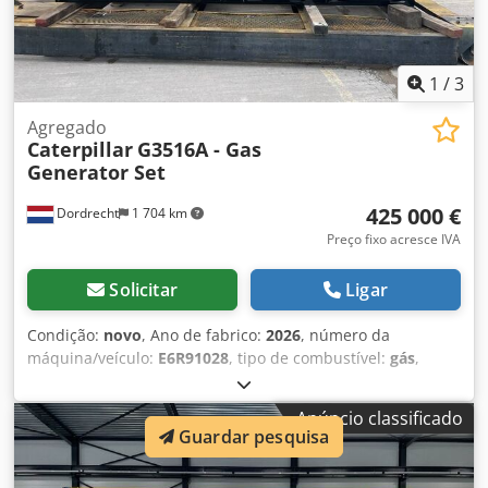
1
/
3
Agregado
Caterpillar
G3516A - Gas
Generator Set
425 000 €
Dordrecht
1 704 km
Preço fixo acresce IVA
Solicitar
Ligar
Condição:
novo
, Ano de fabrico:
2026
, número da
máquina/veículo:
E6R91028
, tipo de combustível:
gás
,
fabricante de motores:
G3516A
, Finalidade: Construção
civil Peso vazio: 12.500 kg Potência do gerador: 1.218 kVA
Anúncio classificado
Dimensões do compartimento de carga: 50 x 175 x 195 cm
Guardar pesquisa
Dwedpszcugcjfx Am Tja Entre em contato com a equipe
DPX para mais informações.