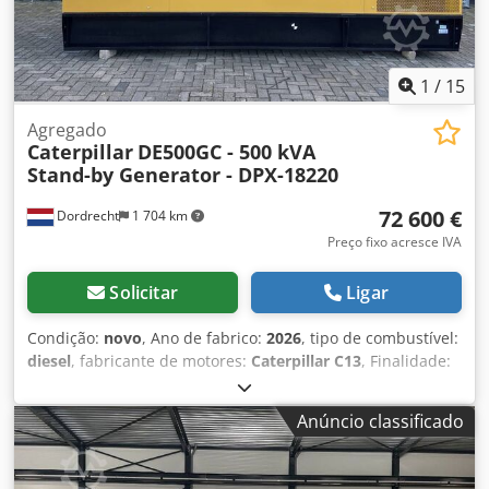
1
/
15
Agregado
Caterpillar
DE500GC - 500 kVA
Stand-by Generator - DPX-18220
72 600 €
Dordrecht
1 704 km
Preço fixo acresce IVA
Solicitar
Ligar
Condição:
novo
, Ano de fabrico:
2026
, tipo de combustível:
diesel
, fabricante de motores:
Caterpillar C13
, Finalidade:
Construção civil Peso vazio: 2.924 kg Potência do gerador:
500 kVA Dimensões do compartimento de carga: 310 x 134
Anúncio classificado
x 217 cm Marca CE: sim Nível de emissões: Stage II / Tier II
Condições de entrega: EXW Volume do tanque de água:
721 l Dwsdpfxoxvk Hke Am Tja Entre em contato com a