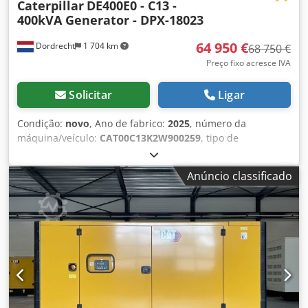
Caterpillar
DE400E0 - C13 -
400kVA Generator - DPX-18023
64 950 €
Dordrecht
1 704 km
68 750 €
Preço fixo acresce IVA
Solicitar
Ligar
Condição:
novo
, Ano de fabrico:
2025
, número da
máquina/veículo:
CAT00C13K2W900259
, tipo de
combustível:
diesel
, fabricante de motores:
Caterpillar
C13
, Finalidade de uso: Construção civil Peso vazio: 4.667
Anúncio classificado
kg Djdpfxey T Uwds Am Towa Potência do gerador: 400 kVA
Dimensões do compartimento de carga: 493 x 162 x 222 cm
Certificação CE: sim Volume do tanque de água: 800 l País
de fabricação: CN Entre em contato com a equipe DPX para
mais informações. = Outras opções e acessórios = - Bateria
- Painel de controle - Teto de aço - Caminhão-pipa