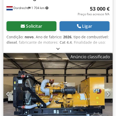
53 000 €
Dordrecht
1 704 km
Preço fixo acresce IVA
Solicitar
Ligar
Condição:
novo
, Ano de fabrico:
2026
, tipo de combustível:
diesel
, fabricante de motores:
Cat 4.4
, Finalidade de uso:
Construção Civil Peso vazio: 2.527 kg Potência do gerador:
115 kVA Dimensões do compartimento de carga: 297 x 115
Anúncio classificado
x 207 cm Certificação CE: sim Nível de emissões: Stage V /
Tier IV final Volume do tanque de água: 518 l País de
produção: CN Entre em contato com a equipe DPX para
mais informações. = Outras opções e acessórios = - Bateria
Dwedozc Dv Hspfx Am Tea - Painel de controle - Teto em
aço - Caminhão-pipa