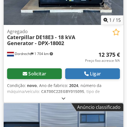
1
/
15
Agregado
Caterpillar
DE18E3 - 18 kVA
Generator - DPX-18002
12 375 €
Dordrecht
1 704 km
Preço fixo acresce IVA
Solicitar
Ligar
Condição:
novo
, Ano de fabrico:
2024
, número da
máquina/veículo:
CAT00C22EGBY015095
, tipo de
combustível:
diesel
, fabricante de motores:
Caterpillar
C2.2
, Finalidade de uso: Construção civil Peso próprio: 706
Anúncio classificado
kg Potência do gerador: 18 kVA Dimensões do
compartimento de carga: 171 x 88 x 127 cm Certificação CE:
sim Capacidade do reservatório de água: 55 l Dwedpfx