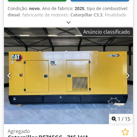
Condição:
novo
, Ano de fabrico:
2025
, tipo de combustível:
diesel
, fabricante de motores:
Caterpillar C3.3
, Finalidade
de uso: construção civil Peso vazio: 889 kg Potência do
gerador: 50 kVA Dimensões do compartimento de carga:
Anúncio classificado
230 x 96 x 140 cm Certificação CE: sim Volume do tanque
de água: 103 l Entre em contato com a equipe DPX para
mais informações. = Outras opções e acessórios = - Bateria
- Painel de controle Djdpfxsy R I Hto Am Tswa - Teto de aço
- Tanque
1
/
15
Agregado