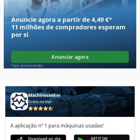
Bwf
Cat 420 E
Anuncie agora a partir de 4,49 €
*
11 milhões de compradores
esperam
Caçamba
por si
Cme
Ctx 400
Anunciar agora
Eisele Vms 370
*por anúncio/mês
Escala Bem
Index C 200
Machineseeker
Grátis na loja
Index C 29
Index Gb
A aplicação nº 1 para máquinas usadas!
Index Gb 65