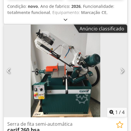
Condição:
novo
, Ano de fabrico:
2026
, Funcionalidade:
totalmente funcional
, Equipamento:
Marcação CE,
documentação / manual
, A JWV Service tem o orgulho de
apresentar a nova Carif 260 Auto. Esta máquina de serra
Anúncio classificado
de fita totalmente automática e compacta é fabricada com
componentes europeus na Itália. Chodpfx Aszlf Dcoayja
Como importadores, podemos realizar uma demonstração
da máquina nas suas instalações.
1
/
4
Serra de fita semi-automática
carif
260 bsa