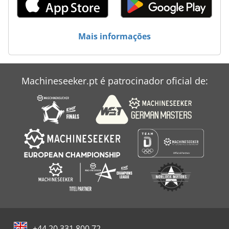
Index Gfg 450
Komatsu
Mais informações
Mte Bf 3200
Mte Bf 4200
Machineseeker.pt é patrocinador oficial de:
Máquina De Bdsfor
Panhans Bsb 500
+44 20 331 800 72