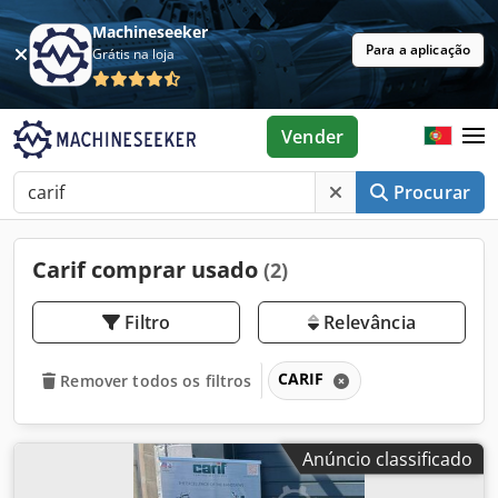
Machineseeker
Para a aplicação
Grátis na loja
Vender
Procurar
Carif comprar usado
(2)
Filtro
Relevância
CARIF
Remover todos os filtros
Anúncio classificado