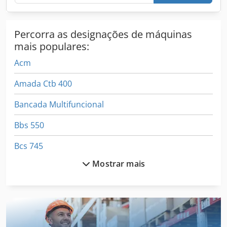
reposição e fitas de serra de uma só fonte. As nossas áreas
de código postal na Alemanha são 17,18,19,23
Percorra as designações de máquinas
mais populares:
Acm
Amada Ctb 400
Bancada Multifuncional
Bbs 550
Bcs 745
Mostrar mais
Bds Mab 485
Bof
Bsa Bpk 190