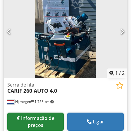
1
/
2
Serra de fita
CARIF
260 AUTO 4.0
Nijmegen
1 758 km
Informação de
Ligar
preços