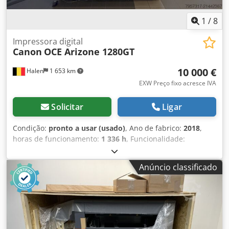
1
/
8
Impressora digital
Canon
OCE Arizone 1280GT
10 000 €
Halen
1 653 km
EXW Preço fixo acresce IVA
Solicitar
Ligar
Condição:
pronto a usar (usado)
, Ano de fabrico:
2018
,
horas de funcionamento:
1 336 h
, Funcionalidade:
totalmente funcional
, Impressora plana Arizona 1280GT
Comprámos a impressora à Canon em 2019. A impressora
Anúncio classificado
está operacional e pode ser vista a trabalhar.
Disponibilidade da impressora num prazo de 2 meses.
Com contrato de manutenção com a Canon. As tintas
brancas podem ser substituídas, se necessário. Mesa: 125
cm de largura x 250 cm de comprimento x 48 mm de
espessura Impressão de margem a margem (full bleed)