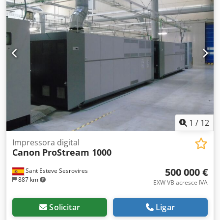
1
/
12
Impressora digital
Canon
ProStream 1000
500 000 €
Sant Esteve Sesrovires
887 km
EXW VB acresce IVA
Solicitar
Ligar