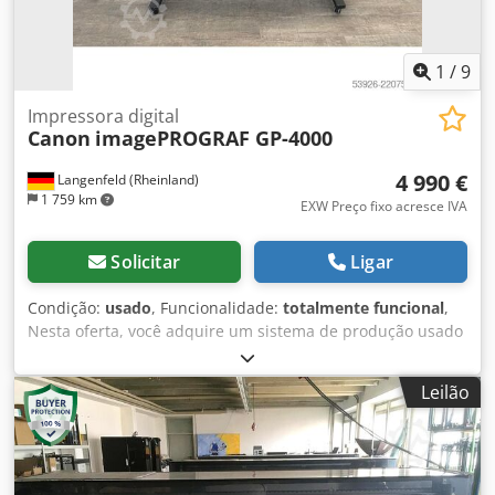
1
/
9
Impressora digital
Canon
imagePROGRAF GP-4000
4 990 €
Langenfeld (Rheinland)
1 759 km
EXW Preço fixo acresce IVA
Solicitar
Ligar
Condição:
usado
, Funcionalidade:
totalmente funcional
,
Nesta oferta, você adquire um sistema de produção usado
"Canon imagePROGRAF GP-4000". Objeto da venda: 1 x
Canon imagePROGRAF GP-4000 Contador: Total: aprox.
Leilão
4512,7 m² Condição: Esta oferta refere-se a um
equipamento usado, que pode apresentar sinais de uso
(pequenos riscos ou amarelados). O equipamento foi
testado quanto à sua funcionalidade. Um teste de
impressão pode ser visto na foto. Dkedpfx Aezb Akgomljr