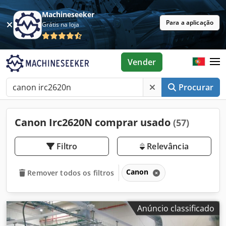
Machineseeker
Para a aplicação
Grátis na loja
Vender
Procurar
Canon Irc2620N comprar usado
(57)
Filtro
Relevância
Canon
Remover todos os filtros
Anúncio classificado