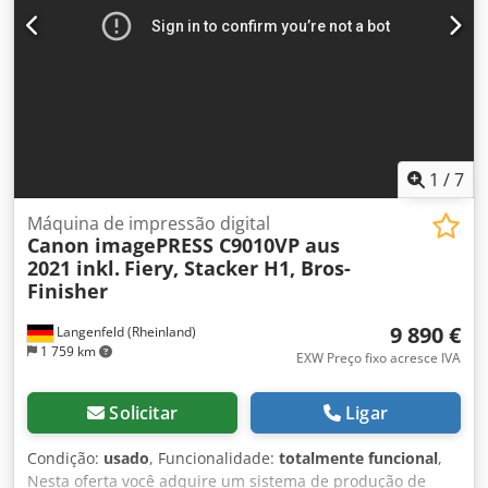
1
/
7
Máquina de impressão digital
Canon imagePRESS C9010VP aus
2021 inkl.
Fiery, Stacker H1, Bros-
Finisher
9 890 €
Langenfeld (Rheinland)
1 759 km
EXW Preço fixo acresce IVA
Solicitar
Ligar
Condição:
usado
, Funcionalidade:
totalmente funcional
,
Nesta oferta você adquire um sistema de produção de