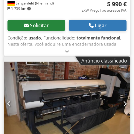
5 990 €
Langenfeld (Rheinland)
1 759 km
EXW Preço fixo acresce IVA
Solicitar
Ligar
Condição:
usado
, Funcionalidade:
totalmente funcional
,
Nesta oferta, você adquire uma encadernadora usada
"Canon Perfekt Binder -E1" Objeto da venda: 1x Canon
Perfekt Binder -E1: Também dispomos de outras opções de
Anúncio classificado
acabamento e impressoras em estoque. Entre em contato
conosco! Condição: Esta oferta refere-se a um
equipamento usado, que pode apresentar sinais de uso
(pequenos riscos ou amarelamento). O equipamento foi
testado quanto ao funcionamento. Embalagem e envio:
Você pode agendar uma visita para inspecionar o
equipamento durante nosso horário comercial. Marque
uma visita! Embalagem resistente para transporte
marítimo e envio mundial disponíveis sob consulta! Para
mais informações, estamos à disposição para contato
direto. Dksdpfx Ajywulcomlsr