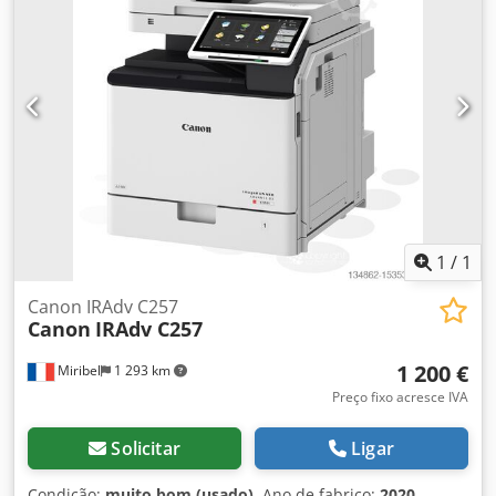
Esta oferta refere-se a um equipamento usado, que pode
apresentar sinais de uso (pequenos arranhões ou
amarelamento). O equipamento foi testado quanto ao seu
funcionamento. Uma impressão de teste pode ser vista na
foto. Embalagem e envio: Você pode examinar o
equipamento durante nosso horário comercial. Por favor,
agende uma visita! Dedpfjx Svrtsx Amlokr Embalagem
marítima e envio mundial disponíveis mediante
solicitação! Antes do envio ou retirada, um vídeo do teste
de funcionamento será gravado para você. Para mais
informações, sinta-se à vontade para entrar em contato
pessoalmente conosco.
1
/
1
Canon IRAdv C257
Canon
IRAdv C257
1 200 €
Miribel
1 293 km
Preço fixo acresce IVA
Solicitar
Ligar
Condição:
muito bom (usado)
, Ano de fabrico:
2020
,