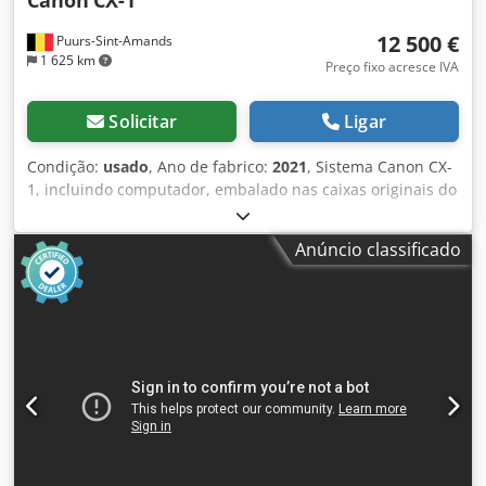
Canon
CX-1
12 500 €
Puurs-Sint-Amands
1 625 km
Preço fixo acresce IVA
Solicitar
Ligar
Condição:
usado
, Ano de fabrico:
2021
, Sistema Canon CX-
1, incluindo computador, embalado nas caixas originais do
fabricante. Número de série: 210141 – Ano de compra:
2022 Dedpfjzmxqrox Amlskr O sistema foi adquirido para
Anúncio classificado
um breve estudo clínico e foi utilizado muito pouco;
encontra-se em perfeito estado de conservação.