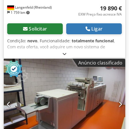
19 890 €
Langenfeld (Rheinland)
1 759 km
EXW Preço fixo acresce IVA
Solicitar
Ligar
Condição:
novo
, Funcionalidade:
totalmente funcional
,
Com esta oferta, você adquire um novo sistema de
acabamento de brochuras "Plockmatic BLM5035S" Objeto
de venda: 1 x Plockmatic BLM5035S para as seguintes
Anúncio classificado
máquinas: Canon imagePRESS V900 Canon imagePRESS
V1000 Dksdpeyuubdjfx Amlsr Canon imagePRESS V1350
Condição: Equipamento novo, em embalagem original
Embalagem e envio: Ficamos à disposição para que você
possa inspecionar o equipamento durante nosso horário
comercial. Favor agendar uma visita! Embalagem marítima
e envio internacional disponíveis sob consulta! Para mais
informações, entre em contato conosco.