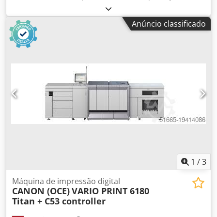
cores usado "Canon imagePRESS C9010 VP" Objeto da
venda: Djdpfeu Ecl Esx Amlskr 1 x Canon imagePRESS
Anúncio classificado
C9010 VP com o seguinte equipamento: - Inclui controlador
Prisma ou controlador Fiery - Inclui finalizador de
brochuras N2 - Inclui alimentador POD Deck D1
Contadores: Total: aprox. 1.880.920 páginas Condição: Esta
oferta refere-se a um equipamento usado, que pode
apresentar sinais de uso (pequenos riscos ou
amarelamentos). O equipamento foi testado quanto ao
funcionamento. Uma impressão de teste pode ser vista na
foto. Embalagem e envio: Você pode visitar o equipamento
durante nosso horário comercial – favor agendar um
horário! Embalagem marítima e envio mundial disponíveis
mediante consulta! Antes do envio ou retirada, será
realizado um teste funcional gravado em vídeo para você.
Para mais informações, entre em contato conosco
1
/
3
pessoalmente.
Máquina de impressão digital
CANON (OCE)
VARIO PRINT 6180
Titan + C53 controller