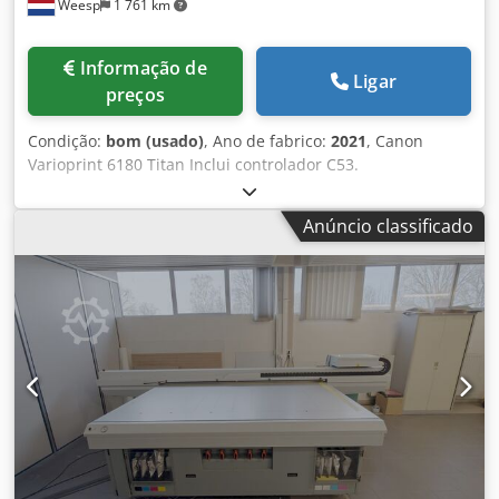
Weesp
1 761 km
Informação de
Ligar
preços
Condição:
bom (usado)
, Ano de fabrico:
2021
, Canon
Varioprint 6180 Titan Inclui controlador C53.
Dkjdowutchepfx Amlsr Contador total: 17 milhões.
Disponível imediatamente. Todo o equipamento
Anúncio classificado
mencionado não está à venda ou revenda na Rússia ou em
qualquer país sujeito a embargo da UE.