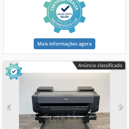
11.200 folhas (DIN A4, 80 g/m²) Formatos possíveis: Gavetas
de papel 1, 2 e 3: Formatos padrão: DIN A4, A4R, A5R, DIN
A3, SRA3, máximo 330 x 483 mm Bandeja multifuncional:
Formatos padrão: DIN A4, A4R, A5R, DIN A3, SRA3, máximo
330 x 483 mm Envelopes: No.10 (COM10), Monarch, ISO-C5,
DL Dksdpexzg Disfx Amljr Gramaturas possíveis: Gavetas
padrão: 52 a 220 g/m² Bandeja multifuncional / Módulos
Mais informações agora
opcionais de papel: 52 a 300 g/m² Impressão frente e
verso: 52 a 300 g/m² Estado muito bom / revisão completa
há 3 meses (custo aprox. 9.000 CHF)
Anúncio classificado