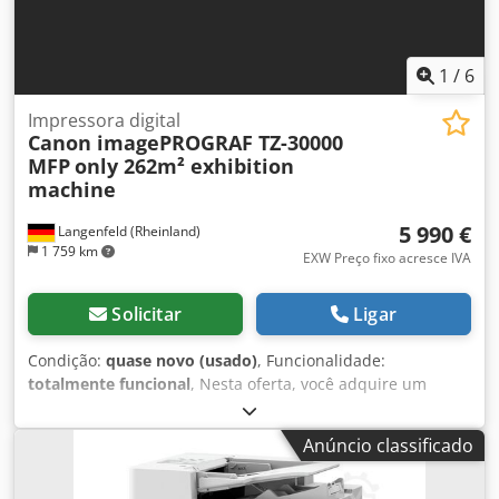
1
/
6
Impressora digital
Canon imagePROGRAF TZ-30000
MFP
only 262m² exhibition
machine
5 990 €
Langenfeld (Rheinland)
1 759 km
EXW Preço fixo acresce IVA
Solicitar
Ligar
Condição:
quase novo (usado)
, Funcionalidade:
totalmente funcional
, Nesta oferta, você adquire um
sistema de grande formato/plotter "Canon imagePROGRAF
TZ-30000" em condição quase nova. Objeto de venda: 1 x
Anúncio classificado
Canon imagePROGRAF TZ-30000 Inclui scanner
Contadores: Total: Aproximadamente 262 m² Condição: