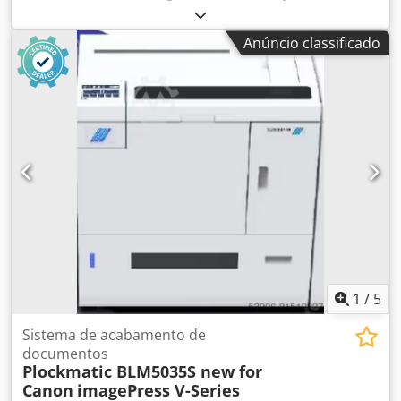
1 x BDT VX 370 para as seguintes máquinas: Canon
imagePRESS V1350 incl. S-Bridge Condição: Trata-se de um
Anúncio classificado
equipamento novo em embalagem original Embalagem e
envio: Você pode inspecionar o equipamento durante
nosso horário comercial. Por favor, agende uma visita!
Embalagem adequada para transporte marítimo e envio
mundial sob consulta! Dedpfxoyuuc Ij Amlokr Para mais
informações, entre em contato conosco pessoalmente.
1
/
5
Sistema de acabamento de
documentos
Plockmatic BLM5035S new for
Canon
imagePress V-Series