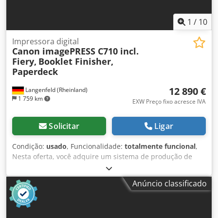
pessoalmente.
1
/
10
Impressora digital
Canon imagePRESS C710 incl.
Fiery,
Booklet Finisher,
Paperdeck
12 890 €
Langenfeld (Rheinland)
1 759 km
EXW Preço fixo acresce IVA
Solicitar
Ligar
Condição:
usado
, Funcionalidade:
totalmente funcional
,
Nesta oferta, você adquire um sistema de produção de
cores usado, o "Canon imagePRESS C710". Objeto de
venda: 1 x Canon imagePRESS C710 com a seguinte
Anúncio classificado
configuração: Inclui Fiery E400 Inclui finalizador de folhetos
W! Pro Inclui bandeja de papel POD Deck Lite-C1 Inclui
ADF/R-ADF duplex A configuração não é a ideal? Não há
problema em configurar a máquina de acordo com as suas