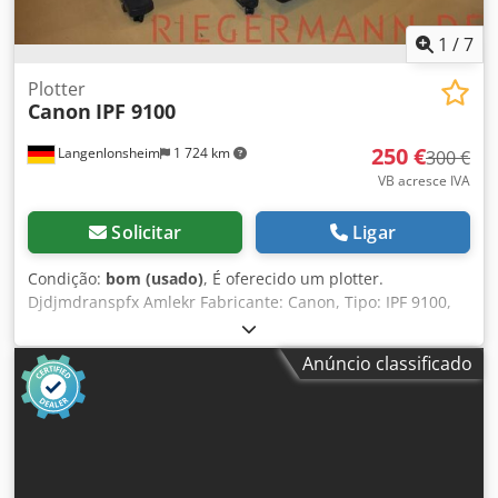
1
/
7
Plotter
Canon
IPF 9100
250 €
Langenlonsheim
1 724 km
300 €
VB acresce IVA
Solicitar
Ligar
Condição:
bom (usado)
, É oferecido um plotter.
Djdjmdranspfx Amlekr Fabricante: Canon, Tipo: IPF 9100,
ID-No.: AGL00062 Localização: 50668 Köln,
Anúncio classificado