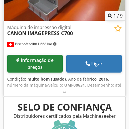
1
/
9
Máquina de impressão digital
CANON
IMAGEPRESS C700
Bischofszell
1 668 km
Informação de
Ligar
preços
Condição:
muito bom (usado)
, Ano de fabrico:
2016
,
número da máquina/veículo:
UMF00631
, Desempenho: até
70 páginas/min. Contador: Impressões totais: 1.618.150
Equipamento / Outras informações: - Impressão em
envelopes - Grampeamento - Furação 2 ou 4 furos -
SELO DE CONFIANÇA
Dobragem - Guilhotina trilateral - Digitalização Processo de
impressão: Impressão a laser colorida Resolução de
Distribuidores certificados pela Machineseeker
impressão: 2.400 x 2.400 dpi Capacidade máxima de papel:
7.650 folhas (DIN A4/A3) Capacidade máxima de saída: