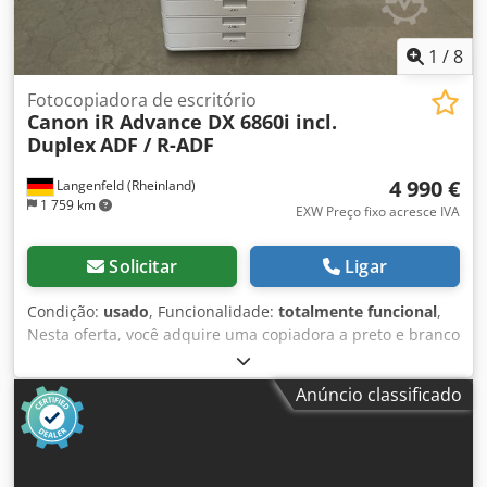
1
/
8
Fotocopiadora de escritório
Canon iR Advance DX 6860i incl.
Duplex
ADF / R-ADF
4 990 €
Langenfeld (Rheinland)
1 759 km
EXW Preço fixo acresce IVA
Solicitar
Ligar
Condição:
usado
, Funcionalidade:
totalmente funcional
,
Nesta oferta, você adquire uma copiadora a preto e branco
usada, modelo "Canon iR Advance DX 6860i". Artigo à
venda: 1 x Canon iR Advance DX 6860i com as seguintes
Anúncio classificado
características: Inclui impressão frente e verso (Duplex)
Inclui alimentador automático de documentos (ADF) /
alimentador automático de documentos reversível (R-ADF)
As características não são as ideais? Não é um problema