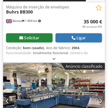
Máquina de inserção de envelopes
Buhrs
BB300
35 000 €
Benton
1 809 km
VB acresce IVA
Solicitar
Ligar
Condição:
bom (usado)
, Ano de fabrico:
2004
,
Funcionalidade:
totalmente funcional
, número da
máquina/veículo:
200145
, 2004 Buhrs BB300
Encartuchadora de Envelopes (com módulo frontal
Anúncio classificado
Intelmail VAF) Nr. de série: 200145 Modelo de 8 estações
atualmente operando com 6 alimentadores rotativos AT25
e um MTS Sure-feed SE1200 PS/PC na posição dos dois
últimos depósitos. Inclui alimentador rotativo AT25
sobressalente e alimentador de vaivém AS25. Módulo
frontal Intelmail VAF totalmente integrado pela Intelmail
na entrega, em 2004. Especificações Buhrs: Formato de
envelope: Envelopes padrão com janela, mínimo C6 - 114 x