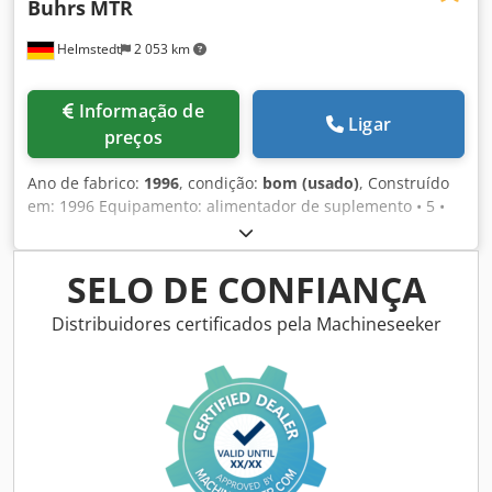
Buhrs
MTR
Helmstedt
2 053 km
Informação de
Ligar
preços
Ano de fabrico:
1996
, condição:
bom (usado)
, Construído
em: 1996 Equipamento: alimentador de suplemento • 5 •
Estação de envolvimento da folha • cinto de entrega
Dededympkspfx Afwjkr
SELO DE CONFIANÇA
Distribuidores certificados pela Machineseeker