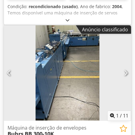
Condição:
recondicionado (usado)
, Ano de fabrico:
2004
,
Temos disponível uma máquina de inserção de servos
Buhrs - W+D BB600 14K construída em 2004. A máquina
está em muito bom estado e todas as peças que precisam
Anúncio classificado
de ser substituídas serão instaladas novas por nós. Esta
BB600 está atualmente equipada com 5 alimentadores de
rotação, mas podemos mudar isso! Outros alimentadores e
câmaras opcionais são possíveis! Ano de construção: 2004
Dsdpfx Aeq Ec Efjfwskr Configuração: - 6 estações base - 5x
alimentador rotativo RF2 - tabuleiro de distribuição -
tapete de distribuição Gostaria de ver esta máquina? Não
há problema, venha ver!
1
/
11
Máquina de inserção de envelopes
Buhrs
BB 300-10K