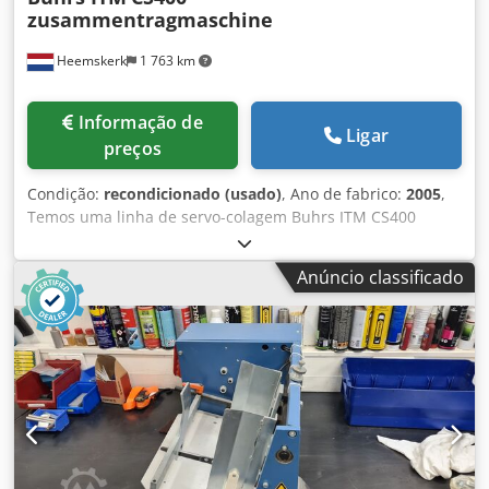
zusammentragmaschine
Heemskerk
1 763 km
Informação de
Ligar
preços
Condição:
recondicionado (usado)
, Ano de fabrico:
2005
,
Temos uma linha de servo-colagem Buhrs ITM CS400
disponível aqui. A sua máquina é demasiado pequena?
Com esta linha tem imediatamente 6 alimentadores extra!
Anúncio classificado
Dedsq T Nvcjpfx Afwekr Construída em 2005 e pouco
utilizada. No entanto, vendemos esta linha de recolha
após uma manutenção completa e podemos equipá-la com
alimentadores. Estão disponíveis cais rotativos e de
fricção.