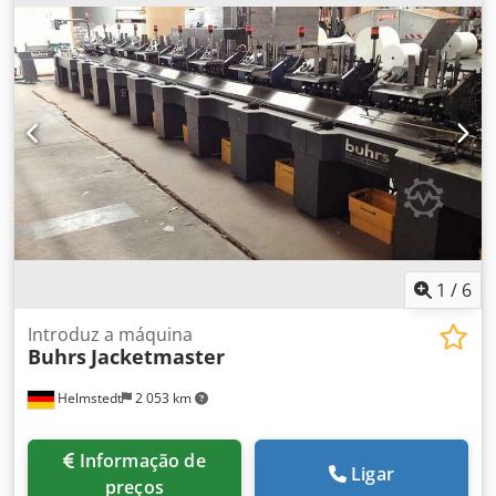
1
/
6
Introduz a máquina
Buhrs
Jacketmaster
Helmstedt
2 053 km
Informação de
Ligar
preços