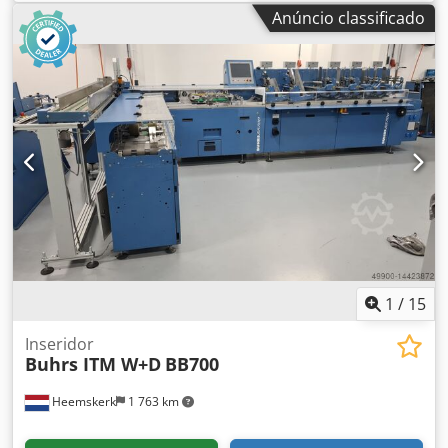
equipada com o software BSC 3.0. O BSC 3.0 é a mais
Anúncio classificado
recente plataforma de software do fabricante W+D. A
máquina está pronta para demonstração! Possibilidade de
outros alimentadores e câmaras opcionais! Ano de
construção: 2008 Configuração: - 6 estações base - 4x
alimentador rotativo RF2 - 1x alimentador de fricção a
vácuo - Compartimento de descarga - Autoloader Estação
de transferência - Transportador de descarga Opcional: -
Outros alimentadores Formatos de envelope: - min. 105 ×
162 mm C6/DL - máx. 250 × 353 mm B4 Formatos de
produto: - min. 80 × 105 mm A6 Dkedpfxeq Eg Hnj Afwor -
máx. 229 × 324 mm C4 Espessura do produto: - 3 mm para
alimentador rotativo - 15 mm para alimentador de
vácuo/fricção - 80 g/m² 14.000 ciclos por hora
1
/
15
Inseridor
Buhrs ITM W+D
BB700
Heemskerk
1 763 km