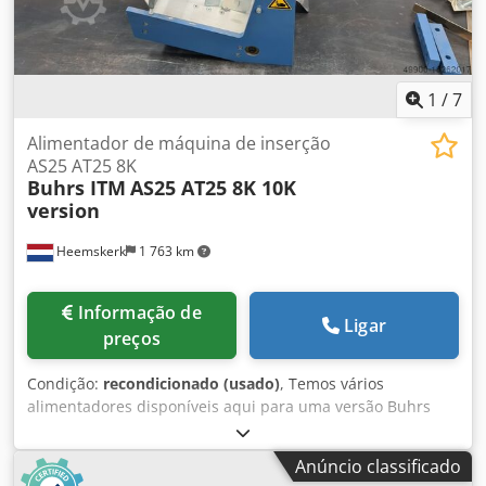
1
/
7
Alimentador de máquina de inserção
AS25 AT25 8K
Buhrs ITM
AS25 AT25 8K 10K
version
Heemskerk
1 763 km
Informação de
Ligar
preços
Condição:
recondicionado (usado)
, Temos vários
alimentadores disponíveis aqui para uma versão Buhrs
ITM BB300-er 8 e 10K. Alimentador deslizante AS25 versão
8K e 10K Dodpjtuk Rbsfx Afwokr Alimentador de rotação
Anúncio classificado
AT25 para a versão 8K e 10K Contacte-nos e diga-nos o que