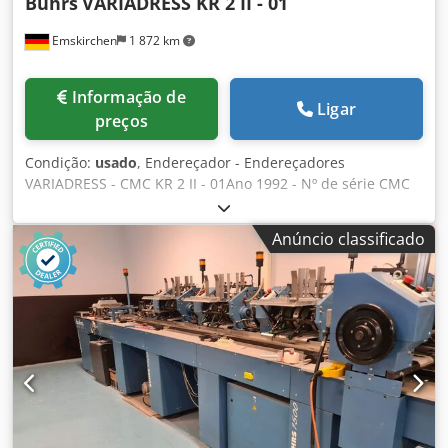
Buhrs
VARIADRESS KR 2 II - 01
Emskirchen
1 872 km
Informação de
Ligar
preços
Condição:
usado
, Endereçador - Endereçadores
VARIADRESS - CMC KR 2 II - 01Ano 1992 - Nº de série CMC
KR 2 II -01 Inspeção de vídeo online por Skype-Video
Ficaríamos muito satisfeitos com a sua visita - mais
Anúncio classificado
máquinas em stock Disponível de imediato - Pode ser
inspeccionado Dsdpfxsh Ax Skj Afwskr Emskirchen /
Nuremberga em stock - Pode ser testado