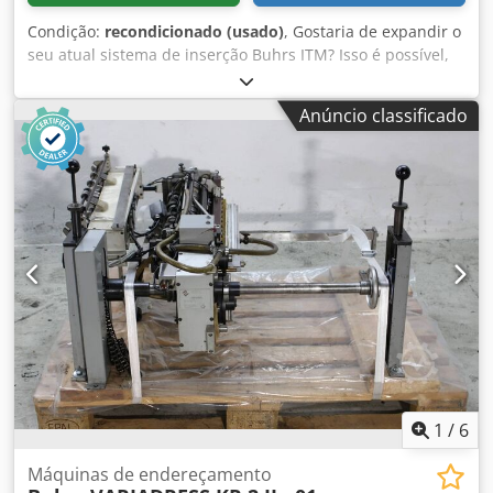
Condição:
recondicionado (usado)
, Gostaria de expandir o
seu atual sistema de inserção Buhrs ITM? Isso é possível,
nós temos todos os módulos! Temos todos os módulos
originais possíveis disponíveis aqui que podem ser
Anúncio classificado
instalados no início, numa base de máquina ou no final de
um sistema de inserção Buhrs ITM (W+D). Bem como:
Dsdpfxet Akt De Afwskr - Canais de folha solta da Mueller
Apparatebau para alimentação/leitura/coleção/descarga
de documentos A4 (canal transacional) - Máquinas de
corte da Mueller Apparatebau para processamento
contínuo de papel por folha cortada para
alimentação/leitura/coleção/descarga de documentos A4
(canal transacional) - Módulos transportadores de inversão
Buhrs ITM - Módulos de mesa de alinhamento Buhrs ITM -
Módulos de mesa de correio Buhrs ITM - Alimentador
Buhrs ITM - rotativo - alimentador de fricção e de
empurrar Expanda e obtenha mais possibilidades de
produção na sua Buhrs ITM BB300, BB600 ou BB700.....
1
/
6
sim, é possível!
Máquinas de endereçamento