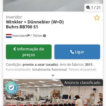
1
/
21
Inseridor
Winkler + Dünnebier (W+D)
Buhrs
BB700 S1
Heemskerk
1 763 km
Informação de
Ligar
preços
Condição:
pronto a usar (usado)
, Ano de fabrico:
2011
,
Funcionalidade:
totalmente funcional
, Temos disponível
um sistema de envelopamento W+D (Buhrs ITM) BB700 16K
S1, ano de fabricação 2011, com servoacionamento! O
Anúncio classificado
estado desta máquina é muito bom, pois ela sempre
recebeu a manutenção necessária e somente processou 21
milhões de ciclos. A máquina está completamente
preparada para integração com um canal transacional de
sistemas Mueller Apparatebau ou KERN, para