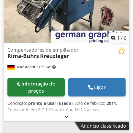
módulo Buhrs 1000 para embalagem de filme com barra
de selagem de dupla acção, máx. 13.000
1
/
6
Compensadores de empilhador
Rima-Buhrs
Kreuzleger
Helmstedt
2 053 km
Informação de
Ligar
preços
Condição:
pronto a usar (usado)
, Ano de fabrico:
2011
,
Construído em 2011 Dksdpfx Aod N D Npsfwsr
Anúncio classificado