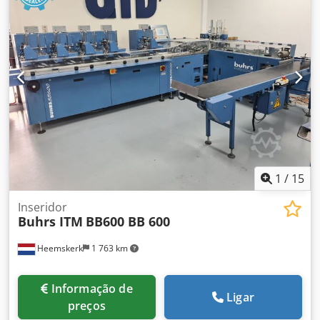
1
/
15
Inseridor
Buhrs ITM
BB600 BB 600
Heemskerk
1 763 km
Informação de
Ligar
preços