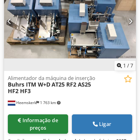
fabricação: 2001 CONFIGURAÇÃO 1 Alimentador principal
Buhrs 1500, tipo alimentador de empurrar 1 Estação base
master Buhrs 1500 Dksdjx Agk Sepfx Afwor 4
Alimentadores rotativos Buhrs 1500 1 Módulo Buhrs 1500
para embalagem em filme Esteira de saída A máquina
pode ser demonstrada totalmente funcional em produção.
1
/
7
Alimentador da máquina de inserção
Buhrs ITM W+D
AT25 RF2 AS25
HF2 HF3
Heemskerk
1 763 km
Informação de
Ligar
preços