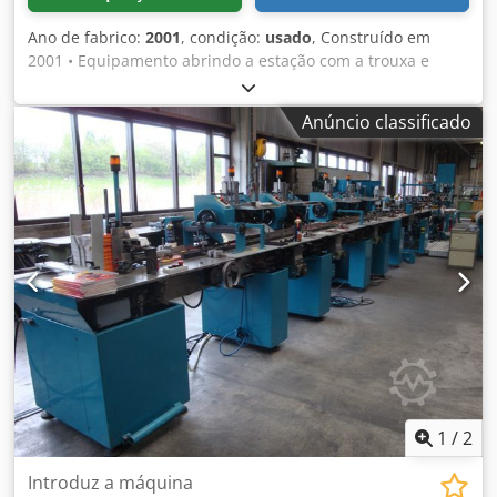
Ano de fabrico:
2001
, condição:
usado
, Construído em
2001 • Equipamento abrindo a estação com a trouxa e
espada Djdpfx Afjc Ndt Eewokr • alimentador de produto
principal • 10 inserir alimentadores • entrega de fluxo
Anúncio classificado
bomba de vácuo de pressão • 2
1
/
2
Introduz a máquina