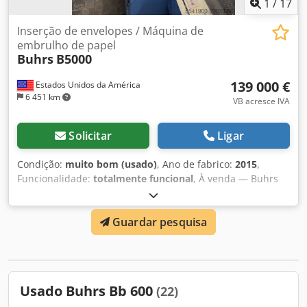
1
/
17
Inserção de envelopes / Máquina de
embrulho de papel
Buhrs
B5000
139 000 €
Estados Unidos da América
6 451 km
VB acresce IVA
Solicitar
Ligar
Condição:
muito bom (usado)
, Ano de fabrico:
2015
,
Funcionalidade:
totalmente funcional
, À venda — Buhrs
B5000 Paperwrapper (2015) — Apenas 11.055.783 ciclos,
até 24.000 pph Modelo: Sistema de
Guardar pesquisa
envelopamento/embalagem Buhrs B5000 Ano: 2015 Total
de ciclos: 11.055.783 (baixa utilização — foto do contador
em anexo) Velocidade nominal: até 24.000 pacotes por
hora Condição: Muito boa e totalmente operacional;
mecânica e controles limpos; manutenção em dia
Usado Buhrs Bb 600
(22)
Localização: EUA Incluso: Sistema integrado completo: