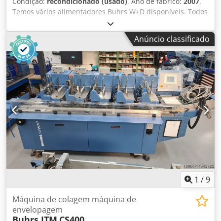
Condição:
recondicionado (usado)
, Ano de fabrico:
2007
,
Temos vários alimentadores Buhrs W+D disponíveis. Todos
completamente revisados e prontos para uso! Tipos de
alimentadores: Alimentador rotativo de vácuo AT25 (BB300)
Anúncio classificado
Alimentador deslizante AS25 (BB300) Alimentador de
fricção a vácuo HF3 (BB300) Alimentador de rotação a
vácuo RF2 Servo (BB600 e BB700) AS2 Alimentador de
empurrar (BB600 e BB700) HF2 Alimentador de fricção a
vácuo (BB600 e BB700) Pode ser instalado numa máquina
Buhrs W+D BB300 10K, BB600 14K e numa máquina Buhrs
ITM BB700 14 e 16K. Todos os alimentadores que
vendemos são totalmente verificados e todas as peças
sobressalentes são substituídas, se necessário. Dsdpfx Ajq
Ec Rgefwjkr Gostaria de receber uma oferta? Por favor,
informe-nos, obrigado!
1
/
9
Máquina de colagem máquina de
envelopagem
Buhrs ITM
CS400