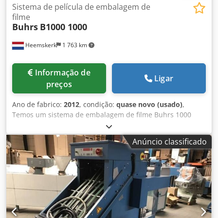
Sistema de película de embalagem de
filme
Buhrs
B1000 1000
Heemskerk
1 763 km
Informação de
Ligar
preços
Ano de fabrico:
2012
, condição:
quase novo (usado)
,
Temos um sistema de embalagem de filme Buhrs 1000
disponível. Ano de fabricação 2013. Você também pode
converter esta máquina opcionalmente para embalagens
Anúncio classificado
de papel no fabricante Buhrs. Mais tarde, a máquina está
equipada com 2 alimentadores de rotação e base.
INFORMAÇÃO DO SISTEMA Sistema: Buhrs Tipo de
máquina: Buhrs 1000 sistema de enrolamento de filme
(máx.13.000 c/h) Ano de fabrico: 2013 Dedpfjhid Adox
Afwokr CONFIGURAÇÃO 1 Buhrs 1000 alimentador
principal, tipo alimentador de empurrar 1 Buhrs 1000
estação base master 4 Buhrs 1000 alimentador rotativo 1