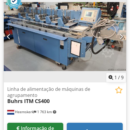
precisa. Temos a certeza de que temos a solução certa
para si!
1
/
9
Linha de alimentação de máquinas de
agrupamento
Buhrs ITM
CS400
Heemskerk
1 763 km
Informação de