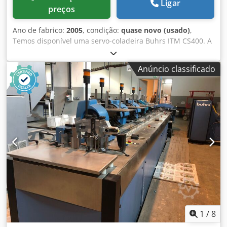
Ligar
preços
Ano de fabrico:
2005
, condição:
quase novo (usado)
,
Temos disponível uma servo-coladeira Buhrs ITM CS400. A
sua máquina é demasiado pequena? Com esta linha tem 6
alimentadores extra! Ano de construção 2005 e pouco
Anúncio classificado
utilizada. No entanto, vendemos esta coladeira após
manutenção completa e podemos equipá-la com
alimentadores. Estão disponíveis alimentadores rotativos e
de fricção. Dkodpfx Aomuzuaefwjr
1
/
8