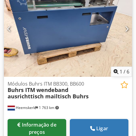
Encartuchadora de envelopes Condição: Máquina de
exposição Máquina bem conservada e limpa. Disponível
para inspeção. Se tiver alguma dúvida ou precisar de
informações adicionais, não hesite em nos contactar.
1
/
6
Módulos Buhrs ITM BB300, BB600
Buhrs ITM
wendeband
ausrichttisch mailtisch Buhrs
Heemskerk
1 763 km
Informação de
Ligar
preços