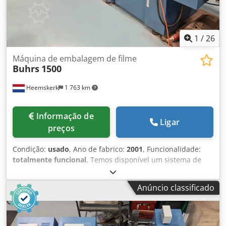
1
/
26
Máquina de embalagem de filme
Buhrs
1500
Heemskerk
1 763 km
Informação de
Ligar
preços
Condição:
usado
, Ano de fabrico:
2001
, Funcionalidade:
totalmente funcional
, Temos disponível um sistema de
embalagem em filme Buhrs 1500. Ano de fabricação: 2001.
Esta máquina foi pouco utilizada pelo cliente nos últimos
Anúncio classificado
anos. Será fornecida completa com bomba de vácuo e
todos os acessórios correspondentes. INFORMAÇÕES DO
SISTEMA Sistema: Buhrs Tipo de máquina: Sistema de
embalagem em filme Buhrs 1500 (máx. 13.000 c/h) Ano de