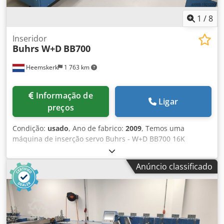
Espessura do produto: - 3 mm (alimentador rotativo) - 10
mm (alimentador tipo shuttle) - 15 mm (alimentador por
1
/
8
vácuo/fricção) - 70 gsm 16.000 ciclos por hora
Inseridor
Buhrs W+D
BB700
Heemskerk
1 763 km
Informação de
Ligar
preços
Condição:
usado
, Ano de fabrico:
2009
, Temos uma
máquina de inserção servo Buhrs - W+D BB700 16K
disponível. A máquina está em boas condições e está
equipada com software BSC 3.0. O BSC 3.0 é uma das
Anúncio classificado
plataformas de software mais recentes do fabricante W+D.
Dkodpfx Afewmmh Iewjr A máquina chegou, mas ainda
não iniciamos a manutenção. É por isso que esta máquina
ainda está disponível como está agora, mas é claro que
quando começarmos com toda a manutenção necessária
ela estará pronta para uma demonstração! Outros