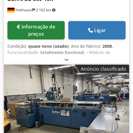
Holthusen
2 162 km
Informação de
Ligar
preços
Condição:
quase novo (usado)
, Ano de fabrico:
2008
,
Funcionalidade:
totalmente funcional
, • Módulo de
ensacamento BB300-10K "direita" interface de operação
BSC 2.0 • Alimentação de documentos com 6 posições de
Anúncio classificado
alimentador "direita" • 4x alimentador rotativo AT25 (nas
pos. 1 – 4) • 1x alimentador híbrido HF3 (na pos. 6) • 1x
posição de alimentador livre com tampa de segurança •
Desvio longo de corrente • Painel de 15” • Correia de saída
Keiper de 1,5m • Preparação para leitura em até 6 posições
• Secção de fecho a vácuo com compartimento de
separação integrado • 1x correia de inversão • 1x
autoalimentador de envelopes • Bomba de pressão/vácuo
D/V com isolamento acústico - Com canal Müller -
composto por: • Módulo 6798 Autoloader • Módulo 6686