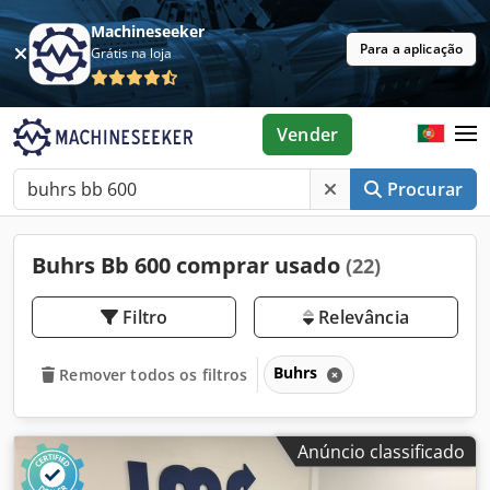
Machineseeker
Para a aplicação
Grátis na loja
Vender
Procurar
Buhrs Bb 600 comprar usado
(22)
Filtro
Relevância
Buhrs
Remover todos os filtros
Anúncio classificado