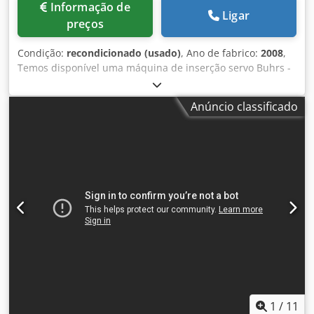
Informação de
Ligar
preços
Condição:
recondicionado (usado)
, Ano de fabrico:
2008
,
Temos disponível uma máquina de inserção servo Buhrs -
W+D BB700 14K. A máquina está em bom estado e está
equipada com o software BSC 3.0. O BSC 3.0 é a mais
Anúncio classificado
recente plataforma de software do fabricante W+D. A
máquina está pronta para demonstração! Possibilidade de
outros alimentadores e câmaras opcionais! Ano de
construção: 2008 Configuração: - 6 estações base - 4x
alimentador rotativo RF2 - 1x alimentador de fricção a
vácuo - Compartimento de descarga - Autoloader Estação
de transferência - Transportador de descarga Opcional: -
Outros alimentadores Formatos de envelope: - min. 105 ×
162 mm C6/DL - máx. 250 × 353 mm B4 Formatos de
produto: - min. 80 × 105 mm A6 Djdpfx Afjq Eg Iajwokr -
máx. 229 × 324 mm C4 Espessura do produto: - 3 mm para
alimentador rotativo - 15 mm para alimentador de
vácuo/fricção - 80 g/m² 14.000 ciclos por hora
1
/
11