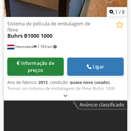
vácuo/fricção - 80 g/m² 14.000 ciclos por hora
1
/
8
Sistema de película de embalagem de
filme
Buhrs
B1000 1000
Heemskerk
1 763 km
Informação de
Ligar
preços
Ano de fabrico:
2012
, condição:
quase novo (usado)
,
Temos um sistema de embalagem de filme Buhrs 1000
disponível. Ano de fabricação 2013. Você também pode
converter esta máquina opcionalmente para embalagens
Anúncio classificado
de papel no fabricante Buhrs. Mais tarde, a máquina está
equipada com 2 alimentadores de rotação e base.
INFORMAÇÃO DO SISTEMA Sistema: Buhrs Tipo de
máquina: Buhrs 1000 sistema de enrolamento de filme