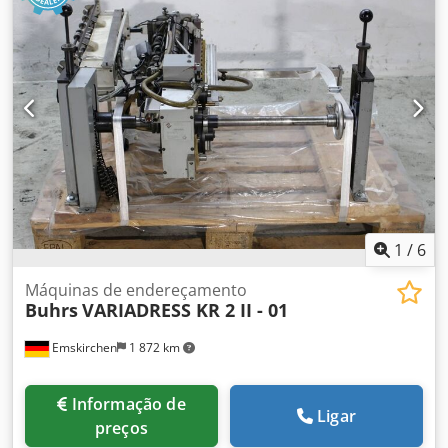
1
/
6
Máquinas de endereçamento
Buhrs
VARIADRESS KR 2 II - 01
Emskirchen
1 872 km
Informação de
Ligar
preços