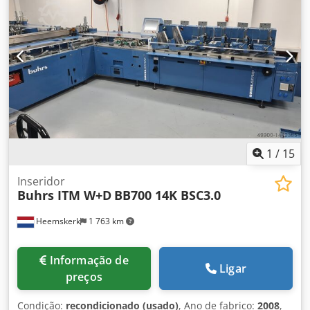
câmaras opcionais são possíveis! Ano de construção: 2004
Configuração: Djdpfxeq Ec Efs Agdswa - 6 estações base -
5x alimentador rotativo RF2 - tabuleiro de distribuição -
tapete de distribuição Gostaria de ver esta máquina? Não
há problema, venha ver!
1
/
15
Inseridor
Buhrs ITM W+D
BB700 14K BSC3.0
Heemskerk
1 763 km
Informação de
Ligar
preços
Condição:
recondicionado (usado)
, Ano de fabrico:
2008
,