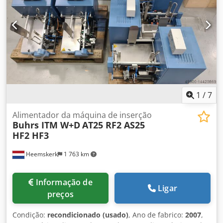
corte da Mueller Apparatebau para processamento
contínuo de papel por folha cortada para
alimentação/leitura/coleção/descarga de documentos A4
(canal transacional) - Módulos transportadores de inversão
Buhrs ITM - Módulos de mesa de alinhamento Buhrs ITM -
Módulos de mesa de correio Buhrs ITM - Alimentador
Buhrs ITM - rotativo - alimentador de fricção e de
empurrar Expanda e obtenha mais possibilidades de
produção na sua Buhrs ITM BB300, BB600 ou BB700.....
1
/
7
sim, é possível!
Alimentador da máquina de inserção
Buhrs ITM W+D
AT25 RF2 AS25
HF2 HF3
Heemskerk
1 763 km
Informação de
Ligar
preços
Condição:
recondicionado (usado)
, Ano de fabrico:
2007
,