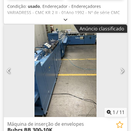
Condição:
usado
, Endereçador - Endereçadores
VARIADRESS - CMC KR 2 II - 01Ano 1992 - Nº de série CMC
KR 2 II -01 Inspeção de vídeo online por Skype-Video
Ficaríamos muito satisfeitos com a sua visita - mais
Anúncio classificado
máquinas em stock Disponível de imediato - Pode ser
inspeccionado Dsdpjh Ax Skefx Agdewa Emskirchen /
Nuremberga em stock - Pode ser testado
1
/
11
Máquina de inserção de envelopes
Buhrs
BB 300-10K