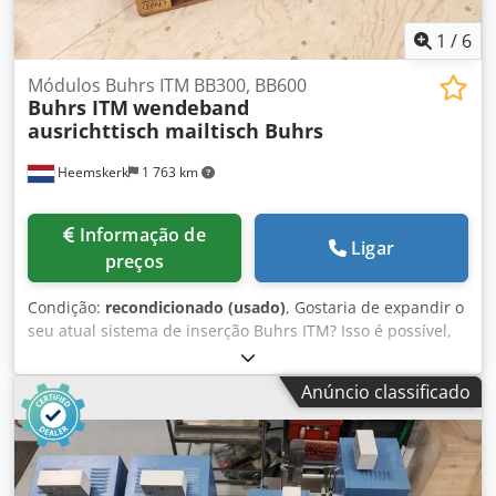
1
/
6
Módulos Buhrs ITM BB300, BB600
Buhrs ITM
wendeband
ausrichttisch mailtisch Buhrs
Heemskerk
1 763 km
Informação de
Ligar
preços
Condição:
recondicionado (usado)
, Gostaria de expandir o
seu atual sistema de inserção Buhrs ITM? Isso é possível,
nós temos todos os módulos! Temos todos os módulos
originais possíveis disponíveis aqui que podem ser
Anúncio classificado
instalados no início, numa base de máquina ou no final de
um sistema de inserção Buhrs ITM (W+D). Dodpfx Agot Akt
Dodewa Bem como: - Canais de folha solta da Mueller
Apparatebau para alimentação/leitura/coleção/descarga
de documentos A4 (canal transacional) - Máquinas de