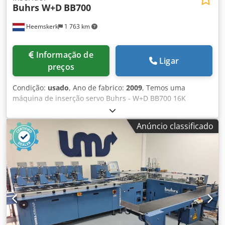
Buhrs W+D
BB700
Heemskerk
1 763 km
Informação de
Ligar
preços
Condição:
usado
, Ano de fabrico:
2009
, Temos uma
máquina de inserção servo Buhrs - W+D BB700 16K
disponível. A máquina está em boas condições e está
equipada com software BSC 3.0. O BSC 3.0 é uma das
Anúncio classificado
plataformas de software mais recentes do fabricante W+D.
A máquina chegou, mas ainda não iniciamos a
manutenção. É por isso que esta máquina ainda está
disponível como está agora, mas é claro que quando
começarmos com toda a manutenção necessária ela estará
pronta para uma demonstração! Outros investidores e
câmeras opcionalmente possíveis! Ano de construção:
2009 Configuração: - 8 estações base - 5 alimentadores
rotativos RF2 - 1x alimentador de fricção a vácuo -
Compartimento de descarga - Estação de transferência do