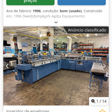
preços
Ano de fabrico:
1996
, condição:
bom (usado)
, Construído
em: 1996 Dwedjdympkjpfx Agdja Equipamento:
alimentador de suplemento • 5 • Estação de envolvimento
da folha • cinto de entrega
Anúncio classificado
1
/
14
Inseridor de envelopes