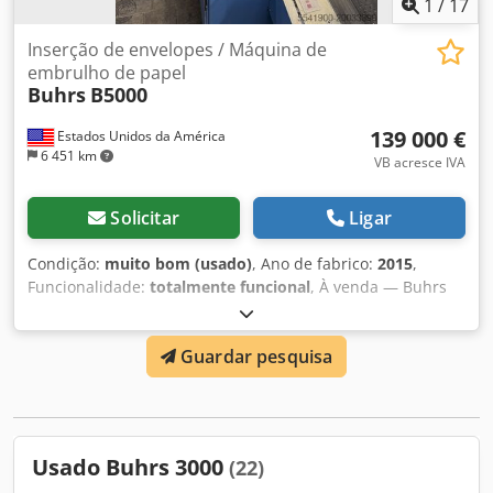
1
/
17
Inserção de envelopes / Máquina de
embrulho de papel
Buhrs
B5000
139 000 €
Estados Unidos da América
6 451 km
VB acresce IVA
Solicitar
Ligar
Condição:
muito bom (usado)
, Ano de fabrico:
2015
,
Funcionalidade:
totalmente funcional
, À venda — Buhrs
B5000 Paperwrapper (2015) — Apenas 11.055.783 ciclos,
até 24.000 pph Modelo: Sistema de
Guardar pesquisa
envelopamento/embalagem Buhrs B5000 Ano: 2015 Total
de ciclos: 11.055.783 (baixa utilização — foto do contador
em anexo) Velocidade nominal: até 24.000 pacotes por
hora Condição: Muito boa e totalmente operacional;
mecânica e controles limpos; manutenção em dia
Usado Buhrs 3000
(22)
Localização: EUA Incluso: Sistema integrado completo: