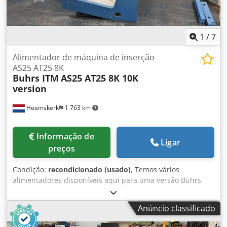
1
/
7
Alimentador de máquina de inserção
AS25 AT25 8K
Buhrs ITM
AS25 AT25 8K 10K
version
Heemskerk
1 763 km
Informação de
Ligar
preços
Condição:
recondicionado (usado)
, Temos vários
alimentadores disponíveis aqui para uma versão Buhrs
ITM BB300-er 8 e 10K. Dsdpfstuk Rbjx Agdewa Alimentador
deslizante AS25 versão 8K e 10K Alimentador de rotação
Anúncio classificado
AT25 para a versão 8K e 10K Contacte-nos e diga-nos o que
precisa. Temos a certeza de que temos a solução certa