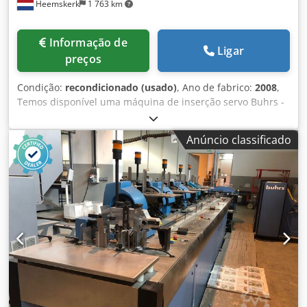
Heemskerk
1 763 km
Informação de
Ligar
preços
Condição:
recondicionado (usado)
, Ano de fabrico:
2008
,
Temos disponível uma máquina de inserção servo Buhrs -
W+D BB700 14K. A máquina está em bom estado e está
equipada com o software BSC 3.0. O BSC 3.0 é a mais
Anúncio classificado
recente plataforma de software do fabricante W+D. A
máquina está pronta para demonstração! Possibilidade de
outros alimentadores e câmaras opcionais! Ano de
construção: 2008 Configuração: - 6 estações base - 4x
alimentador rotativo RF2 - 1x alimentador de fricção a
vácuo - Compartimento de descarga - Autoloader Estação
de transferência - Transportador de descarga Opcional: -
Outros alimentadores Formatos de envelope: - min. 105 ×
162 mm C6/DL Dodpjq Eg Iasfx Agdewa - máx. 250 × 353
mm B4 Formatos de produto: - min. 80 × 105 mm A6 - máx.
229 × 324 mm C4 Espessura do produto: - 3 mm para
alimentador rotativo - 15 mm para alimentador de