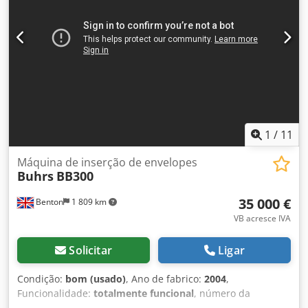
(máx.13.000 c/h) Ano de fabrico: 2013 Dsdpfx Ashid
Adjgdowa CONFIGURAÇÃO 1 Buhrs 1000 alimentador
principal, tipo alimentador de empurrar 1 Buhrs 1000
estação base master 4 Buhrs 1000 alimentador rotativo 1
módulo Buhrs 1000 para embalagem de filme com barra
de selagem de dupla acção, máx. 13.000
1
/
11
Máquina de inserção de envelopes
Buhrs
BB300
35 000 €
Benton
1 809 km
VB acresce IVA
Solicitar
Ligar
Condição:
bom (usado)
, Ano de fabrico:
2004
,
Funcionalidade:
totalmente funcional
, número da
máquina/veículo:
200145
, 2004 Buhrs BB300