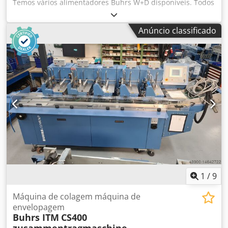
Temos vários alimentadores Buhrs W+D disponíveis. Todos
completamente revisados e prontos para uso! Dodpoq Ec
Rgsfx Agdowa Tipos de alimentadores: Alimentador
Anúncio classificado
rotativo de vácuo AT25 (BB300) Alimentador deslizante
AS25 (BB300) Alimentador de fricção a vácuo HF3 (BB300)
Alimentador de rotação a vácuo RF2 Servo (BB600 e BB700)
AS2 Alimentador de empurrar (BB600 e BB700) HF2
Alimentador de fricção a vácuo (BB600 e BB700) Pode ser
instalado numa máquina Buhrs W+D BB300 10K, BB600
14K e numa máquina Buhrs ITM BB700 14 e 16K. Todos os
alimentadores que vendemos são totalmente verificados e
todas as peças sobressalentes são substituídas, se
necessário. Gostaria de receber uma oferta? Por favor,
informe-nos, obrigado!
1
/
9
Máquina de colagem máquina de
envelopagem
Buhrs ITM
CS400
zusammentragmaschine