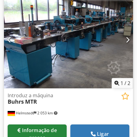
1
/
2
Introduz a máquina
Buhrs
MTR
Helmstedt
2 053 km
Informação de
Ligar