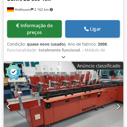
Holthusen
2 162 km
Informação de
Ligar
preços
Condição:
quase novo (usado)
, Ano de fabrico:
2008
,
Funcionalidade:
totalmente funcional
, • Módulo de
ensacamento BB300-10K "direita" interface de operação
BSC 2.0 • Alimentação de documentos com 6 posições de
Anúncio classificado
alimentador "direita" • 4x alimentador rotativo AT25 (nas
pos. 1 – 4) • 1x alimentador híbrido HF3 (na pos. 6) • 1x
posição de alimentador livre com tampa de segurança •
Desvio longo de corrente • Painel de 15” • Correia de saída
Keiper de 1,5m • Preparação para leitura em até 6 posições
• Secção de fecho a vácuo com compartimento de
separação integrado • 1x correia de inversão • 1x
autoalimentador de envelopes • Bomba de pressão/vácuo
D/V com isolamento acústico - Com canal Müller -
composto por: • Módulo 6798 Autoloader • Módulo 6686