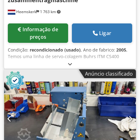
Heemskerk
1 763 km
Informação de
Ligar
preços
Condição:
recondicionado (usado)
, Ano de fabrico:
2005
,
Temos uma linha de servo-colagem Buhrs ITM CS400
disponível aqui. A sua máquina é demasiado pequena?
Com esta linha tem imediatamente 6 alimentadores extra!
Anúncio classificado
Dodpfoq T Nvcox Agdswa Construída em 2005 e pouco
utilizada. No entanto, vendemos esta linha de recolha
após uma manutenção completa e podemos equipá-la com
alimentadores. Estão disponíveis cais rotativos e de
fricção.