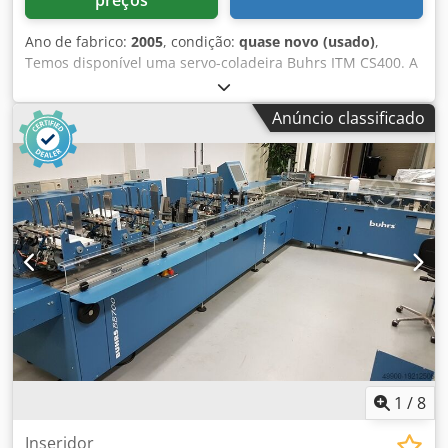
Ano de fabrico:
2005
, condição:
quase novo (usado)
,
Temos disponível uma servo-coladeira Buhrs ITM CS400. A
sua máquina é demasiado pequena? Com esta linha tem 6
alimentadores extra! Dwsdpemuzuaefx Agdja Ano de
Anúncio classificado
construção 2005 e pouco utilizada. No entanto, vendemos
esta coladeira após manutenção completa e podemos
equipá-la com alimentadores. Estão disponíveis
alimentadores rotativos e de fricção.
1
/
8
Inseridor