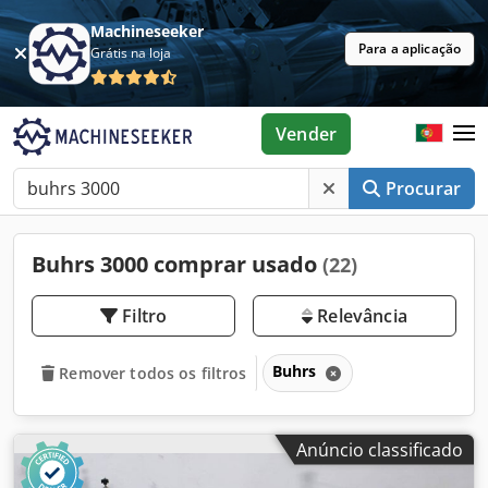
Machineseeker
Para a aplicação
Grátis na loja
Vender
Procurar
Buhrs 3000 comprar usado
(22)
Filtro
Relevância
Buhrs
Remover todos os filtros
Anúncio classificado