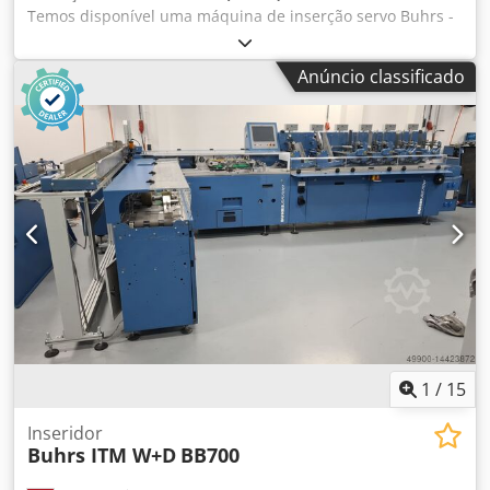
Temos disponível uma máquina de inserção servo Buhrs -
W+D BB700 14K. A máquina está em bom estado e está
equipada com o software BSC 3.0. O BSC 3.0 é a mais
Anúncio classificado
recente plataforma de software do fabricante W+D. A
máquina está pronta para demonstração! Possibilidade de
outros alimentadores e câmaras opcionais! Ano de
construção: 2008 Configuração: - 6 estações base - 4x
alimentador rotativo RF2 - 1x alimentador de fricção a
vácuo - Compartimento de descarga - Autoloader Estação
de transferência - Transportador de descarga Dwedpfoq
Eg Hnex Agdoa Opcional: - Outros alimentadores Formatos
de envelope: - min. 105 × 162 mm C6/DL - máx. 250 × 353
mm B4 Formatos de produto: - min. 80 × 105 mm A6 - máx.
229 × 324 mm C4 Espessura do produto: - 3 mm para
alimentador rotativo - 15 mm para alimentador de
vácuo/fricção - 80 g/m² 14.000 ciclos por hora
1
/
15
Inseridor
Buhrs ITM W+D
BB700