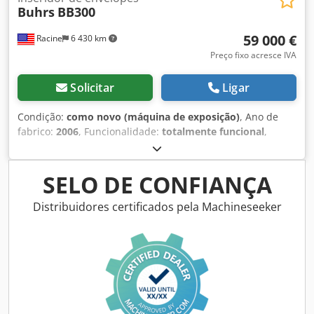
Buhrs
BB300
59 000 €
Racine
6 430 km
Preço fixo acresce IVA
Solicitar
Ligar
Condição:
como novo (máquina de exposição)
, Ano de
fabrico:
2006
, Funcionalidade:
totalmente funcional
,
Buhrs BB300 Encartuchadora de envelopes Ano: 2006
Máquina de exposição em excelente estado. Máquina
nunca foi utilizada em produção real. Dodsy Uf Tfspfx
SELO DE CONFIANÇA
Agdewa Fabricante: Buhrs Modelo: BB300 Tipo:
Encartuchadora de envelopes Condição: Máquina de
Distribuidores certificados pela Machineseeker
exposição Máquina bem conservada e limpa. Disponível
para inspeção. Se tiver alguma dúvida ou precisar de
informações adicionais, não hesite em nos contactar.