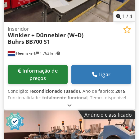
1
/
4
Inseridor
Winkler + Dünnebier (W+D)
Buhrs
BB700 S1
Heemskerk
1 763 km
Informação de
Ligar
preços
Condição:
recondicionado (usado)
, Ano de fabrico:
2015
,
Funcionalidade:
totalmente funcional
, Temos disponível
um sistema de envelopamento servoassistido W+D (Buhrs
ITM) BB700 16K S1, ano de fabricação 2012! Base com 12
Anúncio classificado
estações!!!!! Dedpfx Agsxyfmgedswa Mais fotos em breve.
O estado dessa máquina é muito bom, pois sempre
recebeu a manutenção necessária e processou apenas 14
milhões de ciclos. A máquina está totalmente preparada