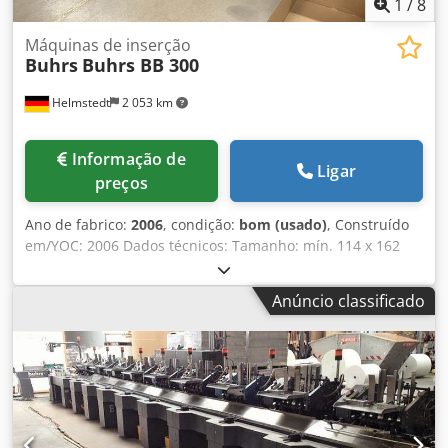
1
/
8
Máquinas de inserção
Buhrs
Buhrs BB 300
Helmstedt
2 053 km
Informação de
Ligar
preços
Ano de fabrico:
2006
, condição:
bom (usado)
, Construído
em/YOC: 2006 Dados técnicos: Tamanho: mín. 114 x 162
mm, máx. 250 x 353 mm Tamanho do produto: mín. 105 x
148 mm, máx. 229 x 324 mm Espessura do produto
Anúncio classificado
alimentador rotativo: máx. 3 mm Espessura do produto
alimentador de vaivém: máx. 10 mm Espessura do produto
alimentador de vácuo/fricção: máx. 13 mm Peso do papel:
mín. 80 g/m2, máx. 180 g/m2 Velocidade: máx. 10.000 c/h
Equipamentos: - 8 estações base - 6 Alimentador rotativo -
1 Alimentador de vaivém Dwsdpfemn Rbzox Agdja - 1
Estação de inserção - 1 Alimentador de envelopes - 1 Saída