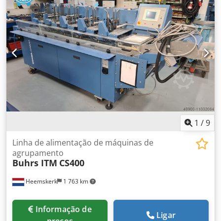
para si!
1
/
9
Linha de alimentação de máquinas de
agrupamento
Buhrs ITM
CS400
Heemskerk
1 763 km
Informação de
Ligar
preços