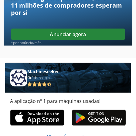
11 milhões de compradores
esperam
Hombak
por si
Jalousie
Ligmet
Anunciar agora
Liliput
*por anúncio/mês
Lohmeyer
Mafell
Machineseeker
Grátis na loja
Maweg
Mihoma
A aplicação nº 1 para máquinas usadas!
Morticer
Omga
Pezzolato