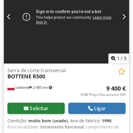
por telefone.
1
/
9
Serra de corte transversal
BOTTENE
R500
9 400 €
Izdebnik
2 485 km
EXW Preço fixo acresce IVA
Solicitar
Ligar
Condição:
muito bom (usado)
, Ano de fabrico:
1990
,
Funcionalidade:
totalmente funcional
, comprimento do