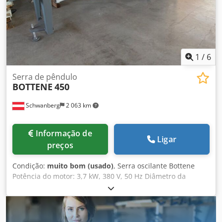
correntes Unidade de deslocamento eletrónica com
bloqueio da peça a fixar Transportador de descarga
motorizado com sistema de ejeção que pode ser
desativado Manual do utilizador Certificado CE Diagrama
elétrico
1
/
6
Serra de pêndulo
BOTTENE
450
Schwanberg
2 063 km
Informação de
Ligar
preços
Condição:
muito bom (usado)
, Serra oscilante Bottene
Potência do motor: 3,7 kW, 380 V, 50 Hz Diâmetro da
lâmina máx.: 500 mm Altura de corte aprox.: 120 mm
Alcance máximo: 500 mm Mesa de roletes e batente
longitudinal à esquerda, 3000 mm Mesa de roletes à
direita, 1000 mm Diâmetro do bocal de aspiração: 120 mm