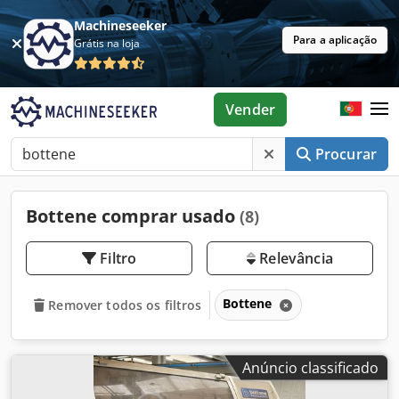
Machineseeker
Para a aplicação
Grátis na loja
Vender
Procurar
Bottene comprar usado
(8)
Filtro
Relevância
Bottene
Remover todos os filtros
Anúncio classificado