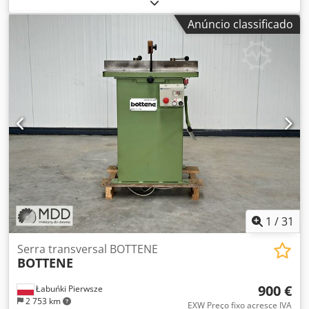
alimentador de rolos - 6050 mm comprimento do
transportador de correia de descarga - 6100 mm diâmetro
Anúncio classificado
da serra: 500 mm modelo: R500 Dkodpfxsx Nnbzs Apder
alimentação com transportadores de rolos acionados por
motor alimentação: 380 V
1
/
31
Serra transversal BOTTENE
BOTTENE
900 €
Łabuńki Pierwsze
2 753 km
EXW Preço fixo acresce IVA