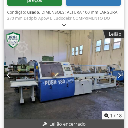
preços
Condição:
usado
, DIMENSÕES: ALTURA 100 mm LARGURA
270 mm Dsdpfx Apow E Eudodekr COMPRIMENTO DO
EMPURRADOR ELETRÔNICO 6100 mm MOTOR DA LÂMINA
4 kW
Leilão
1
/
18
Leilão encerrado