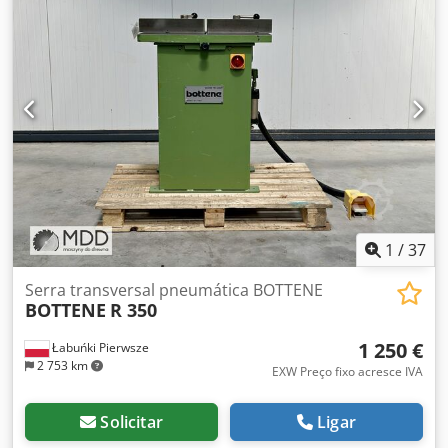
1
/
37
Serra transversal pneumática BOTTENE
BOTTENE
R 350
1 250 €
Łabuńki Pierwsze
2 753 km
EXW Preço fixo acresce IVA
Solicitar
Ligar