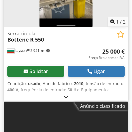
1
/
2
Serra circular
Bottene
R 550
25 000 €
Шумен
2 951 km
Preço fixo acresce IVA
Solicitar
Ligar
Condição:
usado
, Ano de fabrico:
2010
, tensão de entrada:
400 V
, frequência de entrada:
50 Hz
, Equipamento:
documentação / manual
, Oferecemos esta serra circular
usada Bottene R 550, ano de fabricação 2010. Modelo: R
Anúncio classificado
550 Ano de fabricação: 2010 Número de série: 1928
Dkedpfx Apsy Tl Sledsr Tensão: 400 V Frequência: 50 Hz Se
tiver dúvidas adicionais ou precisar de mais informações,
por favor, envie-nos uma mensagem ou entre em contato