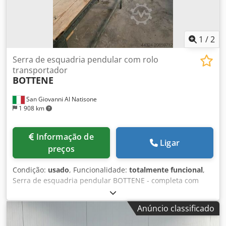
1
/
2
Serra de esquadria pendular com rolo
transportador
BOTTENE
San Giovanni Al Natisone
1 908 km
Informação de
Ligar
preços
Condição:
usado
, Funcionalidade:
totalmente funcional
,
Serra de esquadria pendular BOTTENE - completa com
roletes transportadores Dkodpjx Rw Iajfx Apder
Anúncio classificado