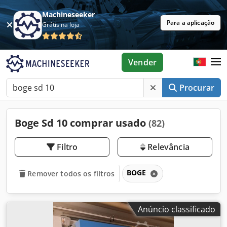
Machineseeker
Para a aplicação
Grátis na loja
Vender
Procurar
Boge Sd 10 comprar usado
(82)
Filtro
Relevância
BOGE
Remover todos os filtros
Anúncio classificado