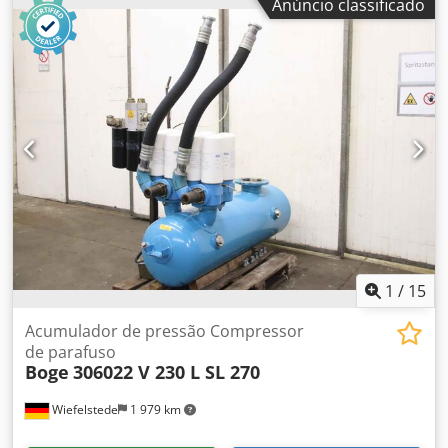
Anúncio classificado
1
/
15
Acumulador de pressão Compressor
de parafuso
Boge
306022 V 230 L SL 270
Wiefelstede
1 979 km