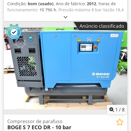
Condição:
bom (usado)
, Ano de fabrico:
2012
, horas de
funcionamento:
15 796 h
, Pressão máxima 8 bar Vazão 18,4
m3/h Potência nominal 110 kW Tensão de rede do
compressor 400 V / 50 Hz Tensão de rede do secador 400 V
Anúncio classificado
/ 50 Hz Dodpfx Asy Tui Tjgxock O compressor foi mantido
regularmente, fora de operação há 2 anos.
1
/
8
Compressor de parafuso
BOGE
S 7 ECO DR - 10 bar