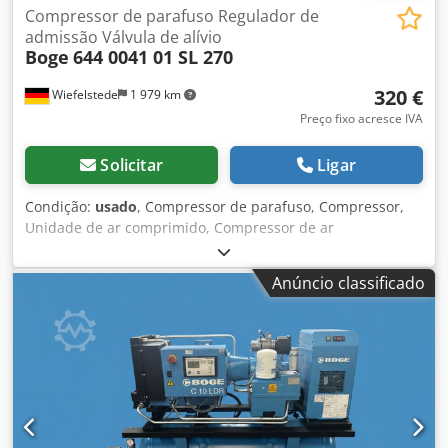
Compressor de parafuso Regulador de
admissão Válvula de alívio
Boge
644 0041 01 SL 270
320 €
Wiefelstede
1 979 km
Preço fixo acresce IVA
Solicitar
Ligar
Condição:
usado
, Compressor de parafuso, Compressor,
Unidade de ar comprimido, Compressor de ar
estacionário, Compressor de parafuso Regulador de
admissão Válvula de alívio, Válvula de alívio
Anúncio classificado
Dodpfxoppdhne Agxock -Fabricante: Boge, válvula de alívio
do regulador de aspiração do compressor de parafuso do
tipo SL 270 -Tipo: 644 0041 01 -Pressão: 0,5 - 10 bar bar -
Dimensões: 195/100/H140 mm -Peso: 2,0 kg