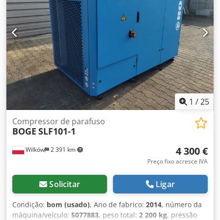
1
/
25
Compressor de parafuso
BOGE
SLF101-1
4 300 €
Wilków
2 391 km
Preço fixo acresce IVA
Solicitar
Ligar
Condição:
bom (usado)
, Ano de fabrico:
2014
, número da
máquina/veículo:
5077883
, peso total:
2 200 kg
, pressão