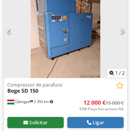
1
/
2
Compressor de parafuso
Boge
SD 150
12 000 €
Újlengyel
2 392 km
15 000 €
EXW Preço fixo acresce IVA
Solicitar
Ligar