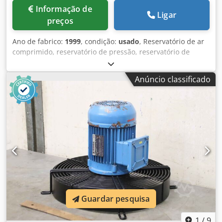
Informação de
Ligar
preços
Ano de fabrico:
1999
, condição:
usado
, Reservatório de ar
comprimido, reservatório de pressão, reservatório de
pressão, reservatório de ar comprimido, reservatório de
compressor, armazenamento de pressão para compressor
Anúncio classificado
de parafuso, compressor, unidade de ar comprimido,
compressor de ar estacionário, bloco de parafuso,
compressor, estágio de compressor -Fabricante: Boge,
acumulador de pressão com bloco de filtro do tipo de
compressor SL 270 -Acumulador de pressão: Tipo 306022 V
230 L -Pressão final: máx. 15 bar -Círculo de orifício: Ø 240
x 22 mm -Unidades de filtragem: ver fotos Componentes
individuais Dsdpfopm Thzex Agxeck -Dimensões:
1600/980/H1270 mm -Peso: 289 kg
Guardar pesquisa
1
/
9