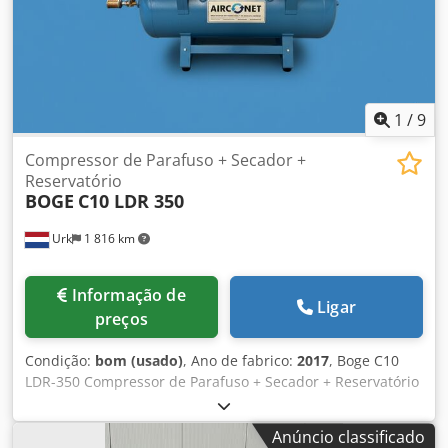
1
/
9
Compressor de Parafuso + Secador +
Reservatório
BOGE
C10 LDR 350
Urk
1 816 km
Informação de
Ligar
preços
Condição:
bom (usado)
, Ano de fabrico:
2017
, Boge C10
LDR-350 Compressor de Parafuso + Secador + Reservatório
de Ar Fabricante: Boge Modelo: C10 LDR 350 Ano: 2017
Pressão máxima: 10 bar Djdpjyfpk Uefx Agxeck Volume do
Anúncio classificado
reservatório: 350 litros Vazão: 1,03 m³/min Velocidade do