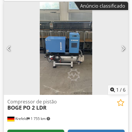
15030
, Oferecemos este compressor BOGE VLED 15R-8
Anúncio classificado
usado, fabricado em 1992. Dsdpozqpk Refx Agxjck
Fabricante: BOGE Modelo: VLED 15R-8 Ano de fabricação:
1992 Vazão volumétrica: 1268 m³/min Pressão final de
compressão: 13 bar Velocidade do rotor principal: 4405
min-1 Potência do motor: 15 kW Se tiver alguma questão
ou precisar de mais informações, não hesite em enviar-nos
uma mensagem ou ligar-nos.
1
/
6
Compressor de pistão
BOGE
PO 2 LDR
Krefeld
1 755 km