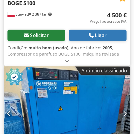
BOGE
S100
4 500 €
Stawiec
2 387 km
Preço fixo acresce IVA
Solicitar
Ligar
Condição:
muito bom (usado)
, Ano de fabrico:
2005
,
Compressor de parafuso BOGE S100, máquina revisada
Dados técnicos: Dcedpfx Aeyfpnmegxjk desempenho: 10,50
m³/min (10.500 L/min); motor com potência de 75 kW;
Anúncio classificado
pressão máxima: 10 bar; horas de trabalho: 12.564 h; ano:
2005 preço líquido: 18.900 PLN preço bruto: 23.247 PLN
Compressor totalmente funcional; garantimos serviço de
assistência.