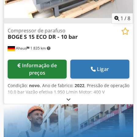
pós-filtros (instalados) (também disponível com 7,5 bar)
1
/
8
Compressor de parafuso
BOGE
S 15 ECO DR - 10 bar
Ahaus
1 835 km
Informação de
Ligar
preços
Condição:
novo
, Ano de fabrico:
2022
, Pressão de operação
10,0 bar Vazão efetiva 1.950 L/min Motor: 400 V
Capacidade do reservatório: 250 litros Peso da máquina
aprox. 467 kg Necessidade total de potência: 15,0 kW
Dimensões C-L-A: 1915 x 650 x 1640 mm Máquina de
exposição / nunca utilizada Nova linha de modelos BOGE
SOLID ~ Preço de tabela: 13.576 euros / preço especial sob
consulta Fabricado na Alemanha Equipamento: - Com
reservatório e secador / pronta para uso imediato -