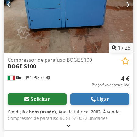
pressão de rede - Sistema de acionamento por correia -
Temperatura baixa do ar comprimido graças ao pós-
resfriador eficiente - Reservatório de ar comprimido
instalado horizontalmente - Inclui secador de ar
comprimido por refrigeração * funcionamento automático
com pré e pós-filtro (instalados) Dedexaahxopfx Agxsck
(Também disponível com 7,5 bar)
1
/
26
Compressor de parafuso BOGE S100
BOGE
S100
4 €
Rimini
1 798 km
Preço fixo acresce IVA
Solicitar
Ligar
Condição:
bom (usado)
, Ano de fabrico:
2003
, À venda:
Compressor de parafuso BOGE S100 (2 unidades
disponíveis) Nº1. Ano de fabricação: 2003 Horas totais de
operação: 24.581 h Potência do motor principal: 75 kW