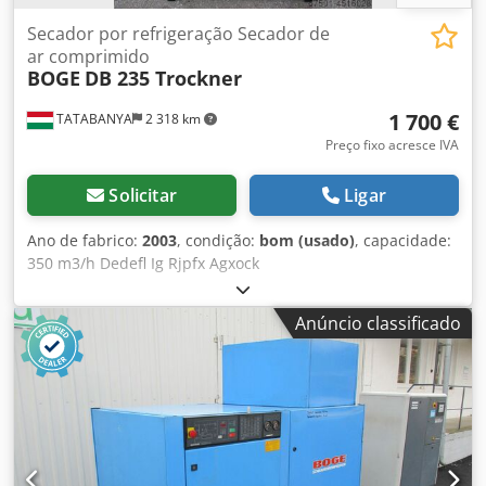
Secador por refrigeração Secador de
ar comprimido
BOGE
DB 235 Trockner
1 700 €
TATABANYA
2 318 km
Preço fixo acresce IVA
Solicitar
Ligar
Ano de fabrico:
2003
, condição:
bom (usado)
, capacidade:
350 m3/h Dedefl Ig Rjpfx Agxock
Anúncio classificado