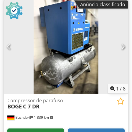
Anúncio classificado
1
/
8
Compressor de parafuso
BOGE
C 7 DR
Buchdorf
1 839 km