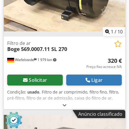
1
/
10
Filtro de ar
Boge
569.0007.11 SL 270
320 €
Wiefelstede
1 979 km
Preço fixo acresce IVA
Solicitar
Ligar
Condição:
usado
, Filtro de ar comprimido, filtro fino, filtro,
pré-filtro, filtro de ar de admissão, caixa do filtro de ar,
caixa do filtro de ar, filtro de ar do gerador -Fabricante:
Boge, filtro de admissão do compressor tipo SL 270 -Tipo:
Anúncio classificado
569.0007.11 -Ansaugfilterpatrone: 569.0007.31 -Indicador
de manutenção: 569000503 -Dimensões: 530/440/H850 mm
Dcsdpeppdhgofx Agxjk -Peso: 28 kg