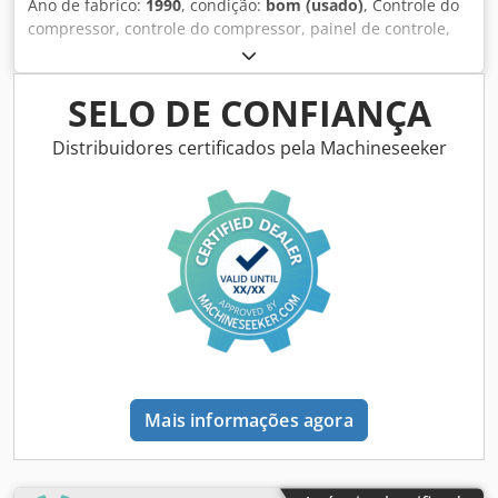
Ano de fabrico:
1990
, condição:
bom (usado)
, Controle do
compressor, controle do compressor, painel de controle,
caixa de controle, unidade de controle Dcjdpevpfh Tjfx
Agxsk -Fabricante: Boge, controle de compressor de
compressor de parafuso tipo VLED 30R-11A -Componentes
SELO DE CONFIANÇA
individuais: veja fotos -Dimensões: 200/110/H150 mm -
Peso: 1,2kg
Distribuidores certificados pela Machineseeker
Mais informações agora