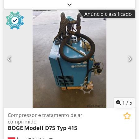
(máx.):
10 barra
, Equipamento:
Placa de identificação
disponível
, Compressor BOGE SLF101-3 nº 5077883
Anúncio classificado
FABRICANTE: BOGE MODELO: SLF101-1 NÚMERO DE SÉRIE:
5077883 ANO: 2014 Dedpfsw R A Ansx Agxsck POTÊNCIA
(kW): 90 CAPACIDADE (m³/min): 4,94-12,25 PRESSÃO (bar):
10 HORÁRIO (DOC/TOTAL): INVERSOR DE FREQUÊNCIA: sim
SECADOR INCORPORADO: não TROCADOR DE CALOR: não
REFRIGERAÇÃO (AR/ÁGUA): ar SOBRES TANQUE: não
DOCUMENTAÇÃO: não NOVO/USADO: USADO
1
/
5
Compressor e tratamento de ar
comprimido
BOGE
Modell D75 Typ 415