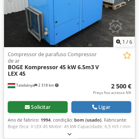
1
/
6
Compressor de parafuso Compressor
de ar
BOGE Kompressor 45 kW 6.5m3
V
LEX 45
2 500 €
Tatabánya
2 318 km
Preço fixo acresce IVA
Solicitar
Ligar
Ano de fabrico:
1994
, condição:
bom (usado)
, Fabricante:
Boge Dica: V LEX 45 Motor: 45 kW Capacidade: 6,5 m3 / min
Dcedpehtq Dvjfx Agxok