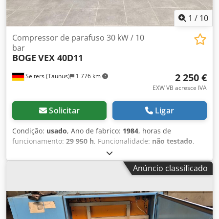
1
/
10
Compressor de parafuso 30 kW / 10
bar
BOGE
VEX 40D11
2 250 €
Selters (Taunus)
1 776 km
EXW VB acresce IVA
Solicitar
Ligar
Condição:
usado
, Ano de fabrico:
1984
, horas de
funcionamento:
29 950 h
, Funcionalidade:
não testado
,
número da máquina/veículo:
6051
, Compressor de
parafuso BOGE VEX 40D11 usado, proveniente de um
Anúncio classificado
parque industrial. Tecnologia robusta e comprovada, com
horas de funcionamento documentadas, sistema de
controlo e refrigeração. Adequado para oficina, utilização
como unidade de reserva ou outras aplicações. Dados
técnicos: - Potência: 30 kW - Vazão: aproximadamente 4,0