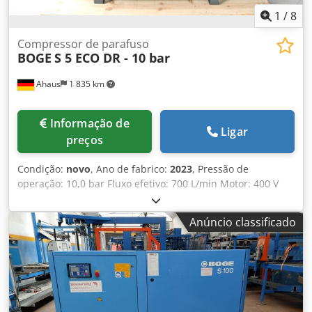
1
/
8
Compressor de parafuso
BOGE
S 5 ECO DR - 10 bar
Ahaus
1 835 km
Informação de
Ligar
preços
Condição:
novo
, Ano de fabrico:
2023
, Pressão de
operação: 10,0 bar Fluxo efetivo: 700 L/min Motor: 400 V
Capacidade do reservatório: 250 litros Peso da máquina:
aprox. 397 kg Necessidade total de potência: 5,5 kW
Anúncio classificado
Dimensões C-L-A: 1915 x 650 x 1640 mm Máquina de
exposição / ainda não foi utilizada Nova linha de modelos
BOGE SOLID ~ Preço de tabela: 8.848 euros / preço especial
sob consulta Fabricado na Alemanha Equipamento: - com
reservatório e secador / pronto para uso imediato -
Controle microprocessado SOLID base control - Sensor de