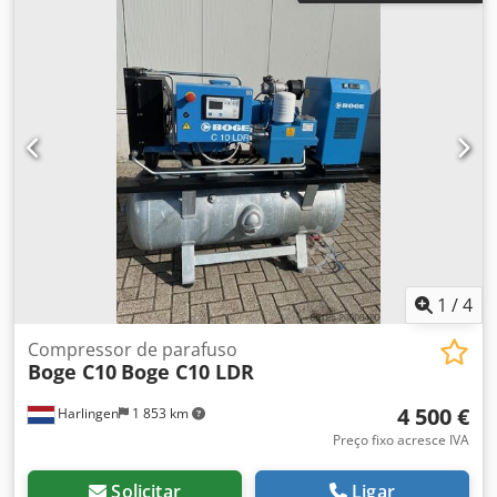
motor: 1.500 rpm Potência do motor: 7,5 kW Dimensões da
máquina (CxLxA): 1.960 x 720 x 1.350 mm Peso da
máquina: 350 kg.
1
/
4
Compressor de parafuso
Boge C10
Boge C10 LDR
4 500 €
Harlingen
1 853 km
Preço fixo acresce IVA
Solicitar
Ligar