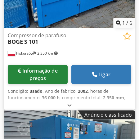
1
/
6
Compressor de parafuso
BOGE
S 101
Piskorzów
2 350 km
Informação de
Ligar
preços
Condição:
usado
, Ano de fabrico:
2002
, horas de
funcionamento:
36 000 h
, comprimento total:
2 350 mm
,
largura total:
1 320 mm
, Boge S 101 compressor de
parafuso Ano de fabricação: 2002 Vazão: 13,1 m3/min
Anúncio classificado
Pressão de trabalho: 8 bar Dcedoxfwrxspfx Agxsk Rotação
do motor: 3000/min Potência do motor: 75 + 2,2 kW Horas
de funcionamento: aprox. 36.000 h