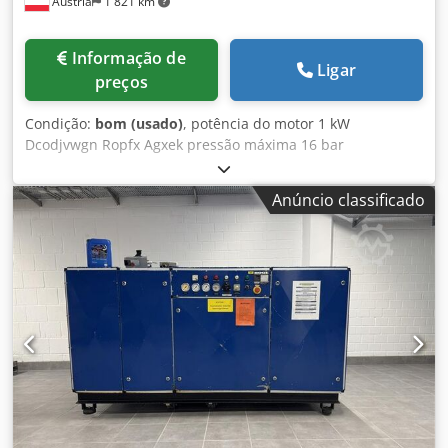
Áustria
1 821 km
Informação de
Ligar
preços
Condição:
bom (usado)
, potência do motor 1 kW
Dcodjvwgn Ropfx Agxek pressão máxima 16 bar
Anúncio classificado