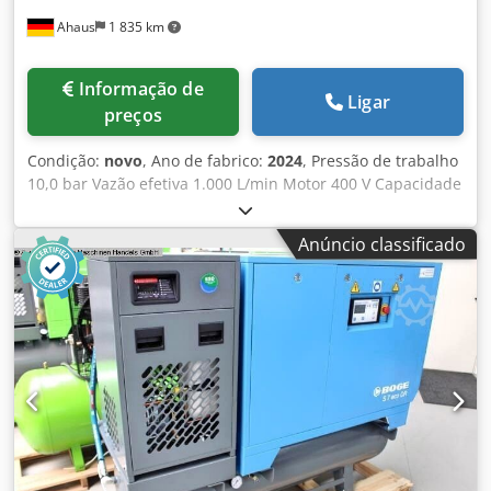
Ahaus
1 835 km
Informação de
Ligar
preços
Condição:
novo
, Ano de fabrico:
2024
, Pressão de trabalho
10,0 bar Vazão efetiva 1.000 L/min Motor 400 V Capacidade
do reservatório 250 litros Peso da máquina aprox. 410 kg.
Demanda total de potência 7,5 kW Dimensões C-L-A 1915 x
Anúncio classificado
650 x 1640 mm Máquina de exposição / nunca esteve em
uso Dedpfx Ajxaby Nsgxjck Nova linha de modelos BOGE
SOLID ~ Preço de tabela: 9.450 euros / Preço especial sob
consulta Fabricado na Alemanha Equipamentos: - com
reservatório e secador / pronto para uso imediato -
controle microprocessado SOLID base control - sensor de
pressão de rede - sistema de acionamento por correia -
baixa temperatura do ar comprimido graças ao eficiente
pós-resfriador - reservatório de ar comprimido montado
horizontalmente abaixo - inclui secador de ar comprimido
por refrigeração * funcionamento automático com pré e