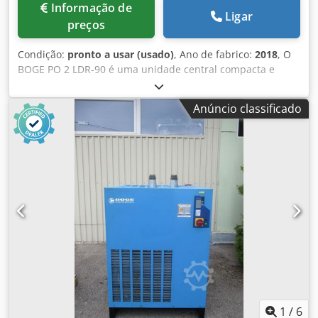
Informação de
Ligar
preços
Condição:
pronto a usar (usado)
, Ano de fabrico:
2018
, O
BOGE PO 2 LDR-90 é uma unidade central compacta e
totalmente isenta de óleo para ar comprimido industrial,
que integra um compressor de pistão, um depósito de ar
Anúncio classificado
comprimido de 90 litros e um secador por refrigeração,
ocupando o mínimo de espaço. A série PO (Pistão sem
Óleo) da BOGE foi concebida especificamente para
aplicações sensíveis, como as áreas médica, de
processamento de alimentos ou de pintura. Dcedpfxezmpa
Rs Agxsk PO: Pistão sem Óleo (compressor de pistão que
comprime o ar 100 % sem óleo). 2: Classe de
potência/potência do motor (aproximadamente 2 CV/1,5
kW). L: Disposição linear (acoplamento direto do motor e
do estágio do compressor). D: Secador (secador por
refrigeração integrado para ar comprimido seco). R:
Depósito (montado num depósito de ar comprimido). 90:
Volume do depósito de 90 litros.
1
/
6