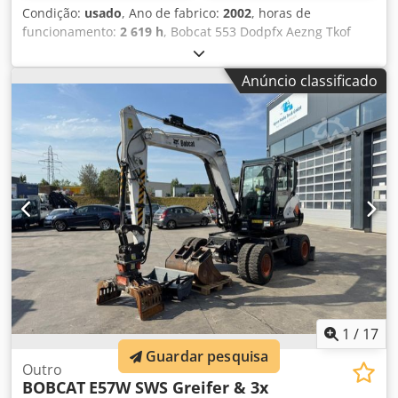
Condição:
usado
, Ano de fabrico:
2002
, horas de
funcionamento:
2 619 h
, Bobcat 553 Dodpfx Aezng Tkof
Hekr Cabine, caçamba, garfo para paletes.
Anúncio classificado
1
/
17
Guardar pesquisa
Outro
BOBCAT
E57W SWS Greifer & 3x