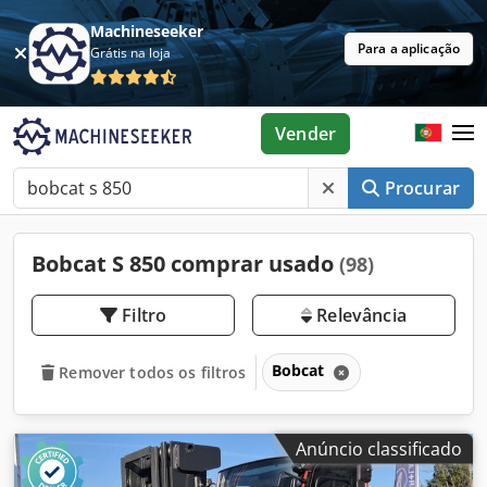
Machineseeker
Para a aplicação
Grátis na loja
Vender
Procurar
Bobcat S 850 comprar usado
(98)
Filtro
Relevância
Bobcat
Remover todos os filtros
Anúncio classificado