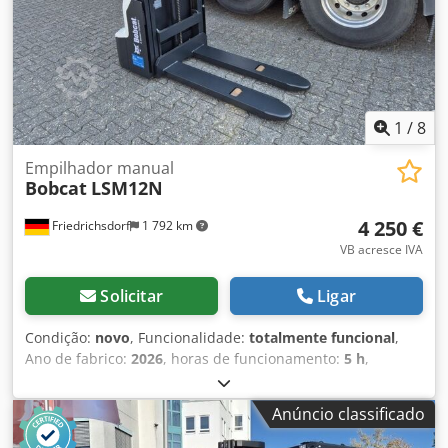
100% Pneus traseiros Tipo: Poliuretano Condição dos
pneus traseiros: 80 - 100% Bateria Volt: 24V Bateria Ah:
300Ah Tipo de bateria: PzS Ano de fabrico da bateria: 2024
Estado da bateria: 80 - 100% Dksdpfx Aswzpc Dsf Hsr
Curso livre completo, certificado CE, Aquamatics para as
células da bateria
1
/
8
Empilhador manual
Bobcat
LSM12N
4 250 €
Friedrichsdorf
1 792 km
VB acresce IVA
Solicitar
Ligar
Condição:
novo
, Funcionalidade:
totalmente funcional
,
Ano de fabrico:
2026
, horas de funcionamento:
5 h
,
capacidade de carga:
1 200 kg
, altura de elevação:
3 200
mm
, tipo de combustível:
elétrico
, tipo de mastro:
duplex
,
Anúncio classificado
altura de construção:
2 150 mm
, comprimento do garfo:
1 150 mm
, peso em vazio:
585 kg
, comprimento total: