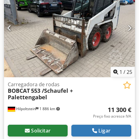
1
/
25
Carregadora de rodas
BOBCAT
553 /Schaufel +
Palettengabel
11 300 €
Hilpoltstein
1 886 km
Preço fixo acresce IVA
Solicitar
Ligar