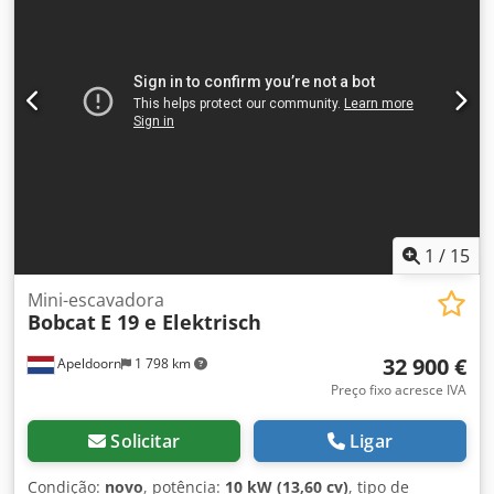
empresa de construção * Versão alemã * Apenas 1350
horas de utilização * Esteiras de borracha Djdpszr Avvsfx
Af Hokr * Inspeção geral em 2025 na BOBCAT * Motor
diesel de 44 kW, fabricante Yanmar * Tubulação para
ferramentas adicionais * Sistema de fixação rápida *
Faróis adicionais * Em excelente estado de conservação ----
Somos uma oficina especializada em veículos e máquinas
de construção, oferecemos orçamentos sem compromisso,
financiamento, aceitamos veículos em troca e oferecemos
a opção de aluguel com opção de compra para veículos de
todos os tipos.----
1
/
15
Mini-escavadora
Bobcat
E 19 e Elektrisch
32 900 €
Apeldoorn
1 798 km
Preço fixo acresce IVA
Solicitar
Ligar
Condição:
novo
, potência:
10 kW (13,60 cv)
, tipo de