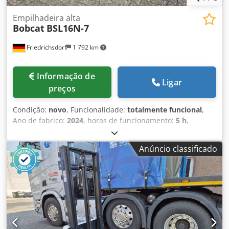
Empilhadeira alta
Bobcat
BSL16N-7
Friedrichsdorf
1 792 km
Informação de
Ligar
preços
Condição:
novo
, Funcionalidade:
totalmente funcional
,
Ano de fabrico:
2024
, horas de funcionamento:
5 h
,
capacidade de carga:
1 600 kg
, altura de elevação:
4 320
mm
, elevação livre:
1 420 mm
, tipo de combustível:
Anúncio classificado
elétrico
, tipo de mastro:
triplex
, altura de construção:
2 008 mm
, comprimento do garfo:
1 150 mm
, peso em
vazio:
1 340 kg
, comprimento total:
1 964 mm
, tipo de
transmissão:
Elektro
, largura de construção:
820 mm
,
Empilhador alto Centro de gravidade da carga: 600 Largura
do garfo: 560 mm Tipo de mastro: Triplex Condição:
Camião novo Condição técnica: Novo Tipo de pneus
dianteiros: Poliuretano Pneus dianteiros Condição: 80 -