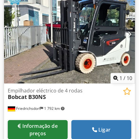
1 710 mm
, tipo de transmissão:
Elektro
, largura de
construção:
800 mm
, Empilhadeira de elevação Centro de
carga: 600 Largura dos garfos: 180 mm Espessura dos
garfos: 60 mm Tipo de mastro: Duplex Estado: Novo Estado
técnico: Novo Tipo de pneus dianteiros: Poliuretano
Dksdpfx Aoy Uz Sqef Hjr Estado dos pneus dianteiros: 80 -
100% Tipo de pneus traseiros: Poliuretano Estado dos
pneus traseiros: 80 - 100% Tensão da bateria: 24V
Capacidade da bateria: 60Ah Tipo de bateria: Íon de lítio
Ano de fabricação da bateria: 2026 Estado da bateria: 80 -
100% Certificado CE, Bateria de íon de lítio isenta de
manutenção 24 V
1
/
10
Empilhador eléctrico de 4 rodas
Bobcat
B30NS
Friedrichsdorf
1 792 km
Informação de
Ligar
preços