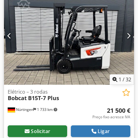
bateria:
24 V
, comprimento do garfo:
1 150 mm
, dimensão
do pneu dianteiro:
Tandem
, tamanho do pneu traseiro:
,
peso total:
1 222 kg
, 5041176 Dkjdpfx Aox Nk Hyjf Her
Número de série: OBWNE-000719 Especificações da
bateria: 24 Volts, 150 Ah
1
/
32
Elétrico – 3 rodas
Bobcat
B15T-7 Plus
21 500 €
Nürtingen
1 733 km
Preço fixo acresce IVA
Solicitar
Ligar