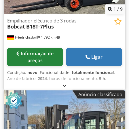
1
/
9
Empilhador eléctrico de 3 rodas
Bobcat
B18T-7Plus
Friedrichsdorf
1 792 km
Informação de
Ligar
preços
Condição:
novo
, Funcionalidade:
totalmente funcional
,
Ano de fabrico:
2024
, horas de funcionamento:
5 h
,
capacidade de carga:
1 800 kg
, altura de elevação:
4 750
mm
, elevação livre:
1 540 mm
, tipo de combustível:
Anúncio classificado
elétrico
, tipo de mastro:
triplex
, altura de construção:
2 130 mm
, potência:
6 kW (8,16 cv)
, largura do suporte de
garfos:
902 mm
, comprimento do garfo:
1 200 mm
, peso
em vazio:
3 250 kg
, comprimento total:
1 991 mm
, tipo de
transmissão:
Elektro
, largura de construção:
1 090 mm
,
Empilhador elétrico de 3 rodas Centro de gravidade da