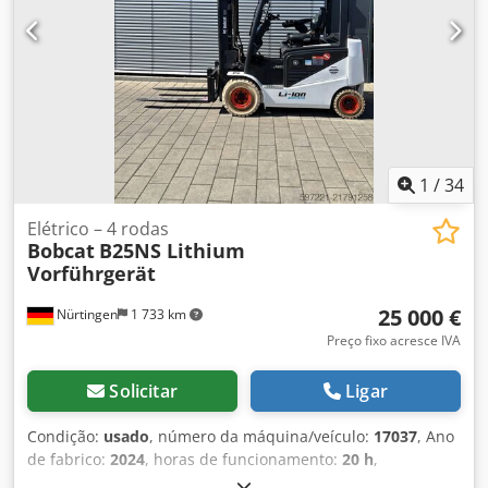
1
/
34
Elétrico – 4 rodas
Bobcat
B25NS Lithium
Vorführgerät
25 000 €
Nürtingen
1 733 km
Preço fixo acresce IVA
Solicitar
Ligar
Condição:
usado
, número da máquina/veículo:
17037
, Ano
de fabrico:
2024
, horas de funcionamento:
20 h
,
capacidade de carga:
2 500 kg
, altura de elevação:
4 710