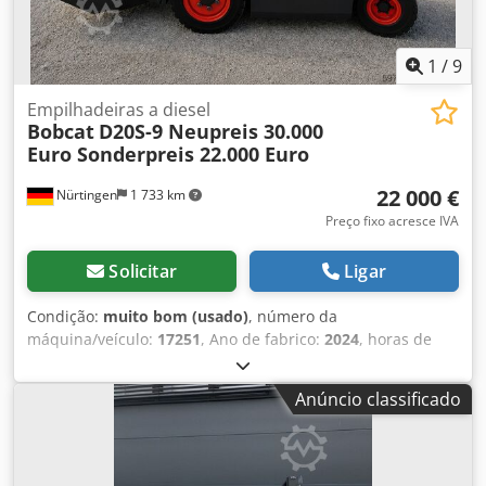
1
/
9
Empilhadeiras a diesel
Bobcat
D20S-9 Neupreis 30.000
Euro Sonderpreis 22.000 Euro
22 000 €
Nürtingen
1 733 km
Preço fixo acresce IVA
Solicitar
Ligar
Condição:
muito bom (usado)
, número da
máquina/veículo:
17251
, Ano de fabrico:
2024
, horas de
funcionamento:
430 h
, capacidade de carga:
2 000 kg
,
altura de elevação:
4 730 mm
, elevação livre:
1 470 mm
,
Anúncio classificado
centro de carga:
500 mm
, tipo de combustível:
diesel
, tipo
de mastro:
triplex
, altura de construção:
2 190 mm
,
comprimento do garfo:
1 050 mm
, dimensão do pneu
dianteiro:
7.00-15 5.50
, tamanho do pneu traseiro:
6.50-10
,