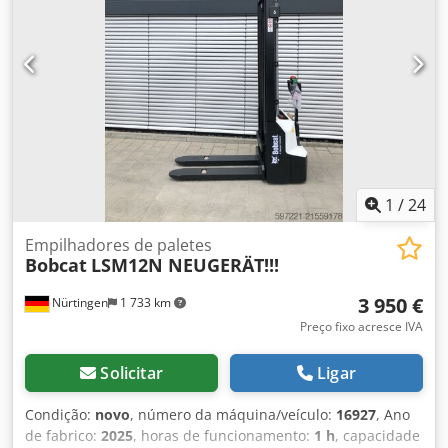
peso total:
4 053 kg
, 5215420 Dksdpfjzr Db Hsx Af Hsr
Número de série: FDA2A-5052-00236
1
/
24
Empilhadores de paletes
Bobcat
LSM12N NEUGERÄT!!!
3 950 €
Nürtingen
1 733 km
Preço fixo acresce IVA
Solicitar
Ligar
Condição:
novo
, número da máquina/veículo:
16927
, Ano
de fabrico:
2025
, horas de funcionamento:
1 h
, capacidade