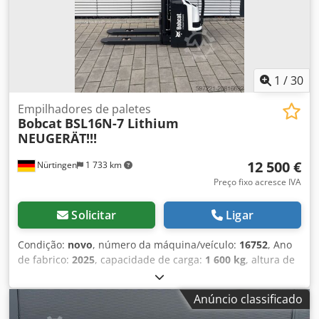
1
/
30
Empilhadores de paletes
Bobcat
BSL16N-7 Lithium
NEUGERÄT!!!
12 500 €
Nürtingen
1 733 km
Preço fixo acresce IVA
Solicitar
Ligar
Condição:
novo
, número da máquina/veículo:
16752
, Ano
de fabrico:
2025
, capacidade de carga:
1 600 kg
, altura de
elevação:
5 520 mm
, elevação livre:
1 820 mm
, centro de
carga:
600 mm
, tipo de combustível:
elétrico
, tipo de
Anúncio classificado
mastro:
triplex
, altura de construção:
2 408 mm
, tensão da