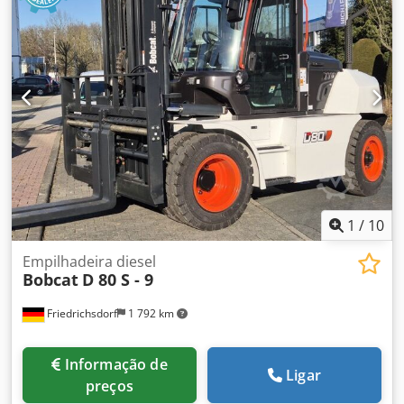
1
/
10
Empilhadeira diesel
Bobcat
D 80 S - 9
Friedrichsdorf
1 792 km
Informação de
Ligar
preços