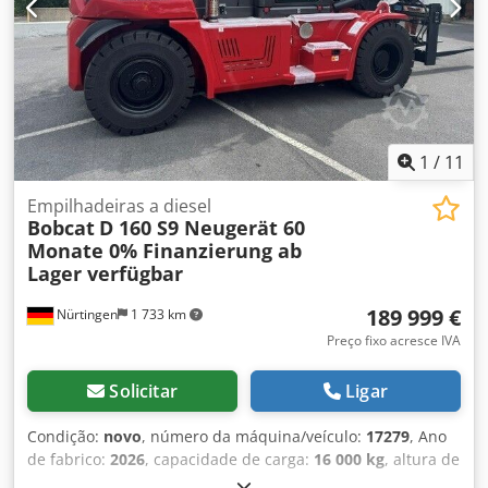
1
/
11
Empilhadeiras a diesel
Bobcat
D 160 S9 Neugerät 60
Monate 0% Finanzierung ab
Lager verfügbar
189 999 €
Nürtingen
1 733 km
Preço fixo acresce IVA
Solicitar
Ligar
Condição:
novo
, número da máquina/veículo:
17279
, Ano
de fabrico:
2026
, capacidade de carga:
16 000 kg
, altura de
elevação:
4 000 mm
, elevação livre:
1 480 mm
, centro de