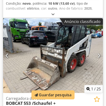
Condição:
novo
, potência:
10 kW (13,60 cv)
, tipo de
combustível:
elétrico
, cor:
outro
, Ano de fabrico:
2025
,
horas de funcionamento:
1 h
, Propulsão: Lagartas Peso
vazio: 1.910 kg Dsdpfx Aasznrnmjvekr Dimensões (C x L x
Anúncio classificado
A): 381 x 98 x 230 cm Certificação CE: sim Condição geral:
muito boa Condição técnica: muito boa Condição visual:
muito boa = Outras opções e acessórios = - Função de
martelo/seleção - Função de rotação = Observações = Geral
País de produção: República Tcheca Condição Tipo CE: CE
2 funções hidráulicas adicionais para grampo de
demolição/seleção, conjunto de proteção de cilindro,
chassi extensível
1
/
25
Guardar pesquisa
Carregadora de rodas
BOBCAT
553 /Schaufel +