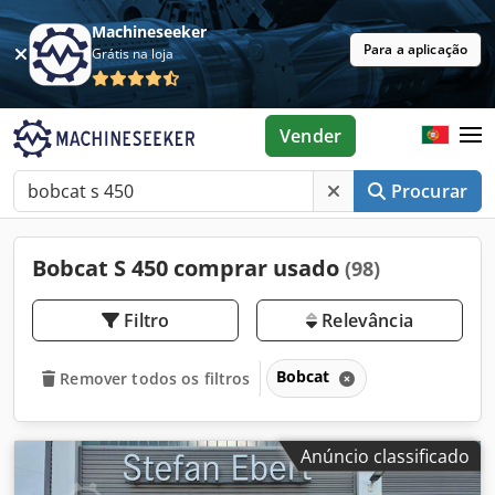
Machineseeker
Para a aplicação
Grátis na loja
Vender
Procurar
Bobcat S 450 comprar usado
(98)
Filtro
Relevância
Bobcat
Remover todos os filtros
Anúncio classificado