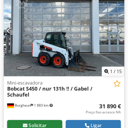
1
/
15
Mini-escavadora
Bobcat
S450 / nur 131h !! / Gabel /
Schaufel
31 890 €
Burghaun
1 883 km
Preço fixo acresce IVA
Solicitar
Ligar