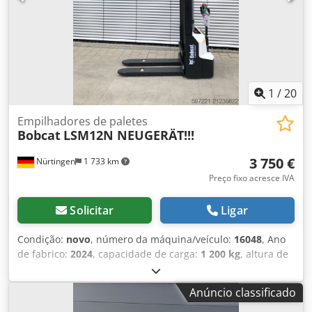
1
/
20
Empilhadores de paletes
Bobcat
LSM12N NEUGERÄT!!!
3 750 €
Nürtingen
1 733 km
Preço fixo acresce IVA
Solicitar
Ligar
Condição:
novo
, número da máquina/veículo:
16048
, Ano
de fabrico:
2024
, capacidade de carga:
1 200 kg
, altura de
elevação:
3 200 mm
, centro de carga:
600 mm
, tipo de
combustível:
elétrico
, tipo de mastro:
simplex
, altura de
Anúncio classificado
construção:
2 080 mm
, tensão da bateria:
24 V
,