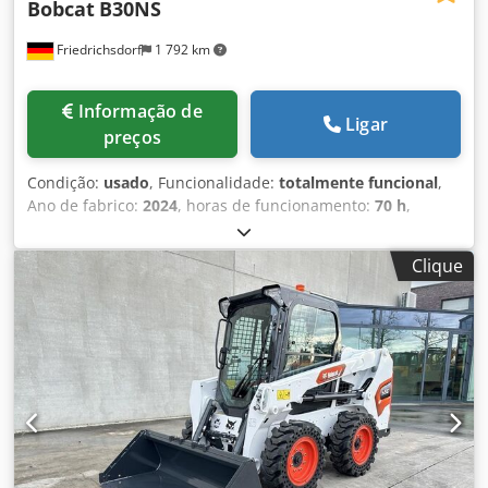
Bobcat
B30NS
Friedrichsdorf
1 792 km
Informação de
Ligar
preços
Condição:
usado
, Funcionalidade:
totalmente funcional
,
Ano de fabrico:
2024
, horas de funcionamento:
70 h
,
capacidade de carga:
3 000 kg
, altura de elevação:
4 710
mm
, elevação livre:
1 475 mm
, tipo de combustível:
Clique
elétrico
, tipo de mastro:
triplex
, altura de construção:
2 145 mm
, potência:
16 kW (21,75 cv)
, largura do suporte
de garfos:
1 116 mm
, comprimento do garfo:
1 200 mm
,
peso em vazio:
4 850 kg
, comprimento total:
2 520 mm
,
tipo de transmissão:
Elektro
, largura de construção:
1 244
mm
, Empilhador elétrico de 4 rodas Centro de carga: 500
mm Largura dos garfos: 122 mm Espessura dos garfos: 45
mm Classe ISO: ISO Classe 3 = 2.500 - 4.999 kg Tipo de
mastro: Triplex Classe de velocidade: 15 Condição: Como
novo Dksdpozgybfjfx Aavsr Condição técnica: Muito boa