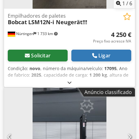
1
/
6
Empilhadores de paletes
Bobcat
LSM12N-i Neugerät!!!
4 250 €
Nürtingen
1 733 km
Preço fixo acresce IVA
Solicitar
Ligar
Condição:
novo
, número da máquina/veículo:
17095
, Ano
de fabrico:
2025
, capacidade de carga:
1 200 kg
, altura de
elevação:
2 900 mm
, centro de carga:
600 mm
, tipo de
combustível:
elétrico
, tipo de mastro:
simplex
, altura de
Anúncio classificado
construção:
1 970 mm
, tensão da bateria:
24 V
,
comprimento do garfo:
1 150 mm
, peso total:
665 kg
,
5180321 Dkjdozfd Dbopfx Aaver Número de série: OBWNR-
000081 Especificações da bateria: 24 V, 60 Ah