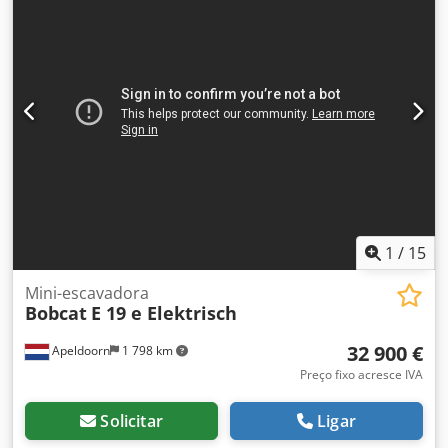
1
/
15
Mini-escavadora
Bobcat
E 19 e Elektrisch
32 900 €
Apeldoorn
1 798 km
Preço fixo acresce IVA
Solicitar
Ligar