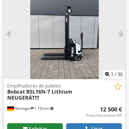
comprimento do garfo:
1 150 mm
, peso total:
576 kg
,
5076939 Djdoykc Rrspfx Aavskr Número de série: OBWNL-
002740 Especificações da bateria: 24 V, 60 Ah
1
/
30
Empilhadores de paletes
Bobcat
BSL16N-7 Lithium
NEUGERÄT!!!
12 500 €
Nürtingen
1 733 km
Preço fixo acresce IVA
Solicitar
Ligar