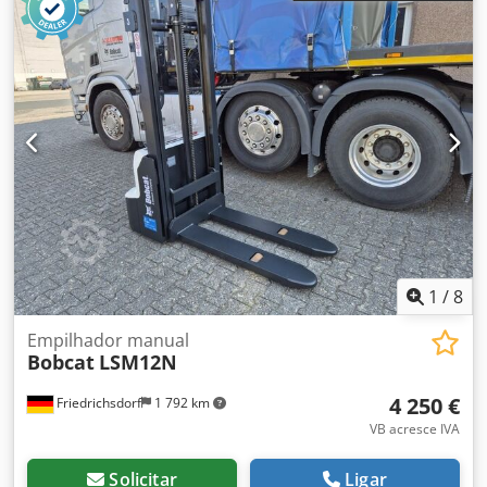
2 008 mm
, comprimento do garfo:
1 150 mm
, peso em
vazio:
1 340 kg
, comprimento total:
1 964 mm
, tipo de
transmissão:
Elektro
, largura de construção:
820 mm
,
Empilhador alto Centro de gravidade da carga: 600 Largura
do garfo: 560 mm Tipo de mastro: Triplex Dsdpfx Ajwzpc
Deavokr Condição: Camião novo Condição técnica: Novo
Tipo de pneus dianteiros: Poliuretano Pneus dianteiros
Condição: 80 - 100% Pneus traseiros Tipo: Poliuretano
Condição dos pneus traseiros: 80 - 100% Bateria Volt: 24V
Bateria Ah: 300Ah Tipo de bateria: PzS Ano de fabrico da
bateria: 2024 Estado da bateria: 80 - 100% Curso livre
completo, certificado CE, Aquamatics para as células da
bateria
1
/
8
Empilhador manual
Bobcat
LSM12N
4 250 €
Friedrichsdorf
1 792 km
VB acresce IVA
Solicitar
Ligar