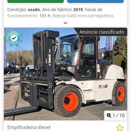
Condição:
usado
, Ano de fabrico:
2019
, horas de
funcionamento:
131 h
, Bobcat S450 mini-carregadeira,
Ano: 2019, Horas de operação: apenas 131!, Garfo para
paletes, balde, Motor: Kubota [36 kW/49 cv], Peso: 2.365 kg,
Anúncio classificado
Veículo alemão, Proveniente de primeiro proprietário, Em
bom estado, Pronto para uso imediato. Mediante
solicitação, podemos apresentar uma proposta de leasing
ou financiamento. O Sr. Mihm (tel.) terá prazer em atendê-
lo. Mais informações podem ser encontradas em nosso
site. Sujeito a erros e venda prévia! Sistema de engate
rápido Djdpfx Aoy T Uvtoavokr = Mais informações =
Tração: esteira Entre em contato com Tobias Ebert para
mais informações.
1
/
10
Empilhadeira diesel