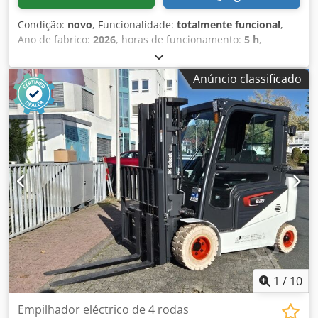
Condição:
novo
, Funcionalidade:
totalmente funcional
,
Ano de fabrico:
2026
, horas de funcionamento:
5 h
,
capacidade de carga:
1 200 kg
, altura de elevação:
3 200
mm
, tipo de combustível:
elétrico
, tipo de mastro:
duplex
,
Anúncio classificado
altura de construção:
2 150 mm
, comprimento do garfo:
1 150 mm
, peso em vazio:
585 kg
, comprimento total:
1 710 mm
, tipo de transmissão:
Elektro
, largura de
construção:
800 mm
, Empilhadeira de elevação Centro de
carga: 600 Largura dos garfos: 180 mm Djdpfsy Uz Sqjx
Aavskr Espessura dos garfos: 60 mm Tipo de mastro:
Duplex Estado: Novo Estado técnico: Novo Tipo de pneus
dianteiros: Poliuretano Estado dos pneus dianteiros: 80 -
100% Tipo de pneus traseiros: Poliuretano Estado dos
pneus traseiros: 80 - 100% Tensão da bateria: 24V
Capacidade da bateria: 60Ah Tipo de bateria: Íon de lítio
Ano de fabricação da bateria: 2026 Estado da bateria: 80 -
100% Certificado CE, Bateria de íon de lítio isenta de
manutenção 24 V
1
/
10
Empilhador eléctrico de 4 rodas