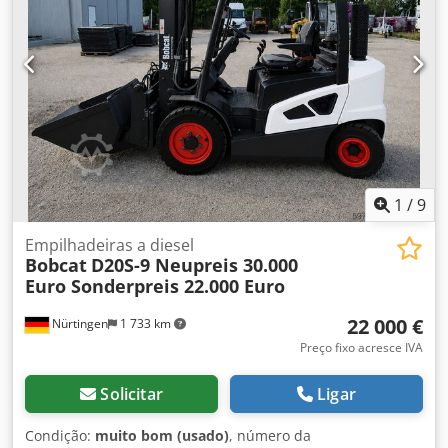
rápida mecânica Função adicional: Sem certificação ou
registo CE Sem documentação
1
/
9
Empilhadeiras a diesel
Bobcat
D20S-9 Neupreis 30.000
Euro Sonderpreis 22.000 Euro
22 000 €
Nürtingen
1 733 km
Preço fixo acresce IVA
Solicitar
Ligar
Condição:
muito bom (usado)
, número da