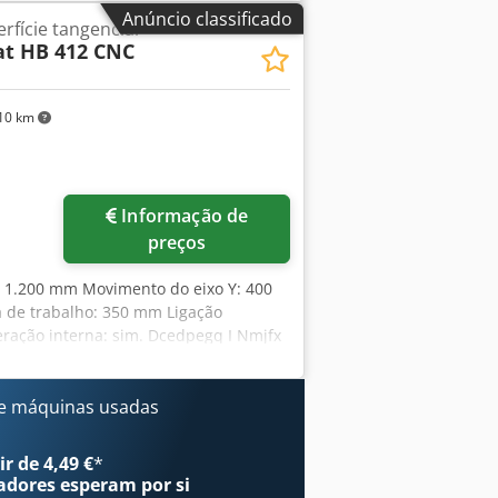
Anúncio classificado
rfície tangencial
t HB 412 CNC
10 km
Informação de
preços
: 1.200 mm Movimento do eixo Y: 400
de trabalho: 350 mm Ligação
geração interna: sim. Dcedpegq I Nmjfx
m Peso: 4.500 kg
e máquinas usadas
r de 4,49 €
*
adores
esperam por si