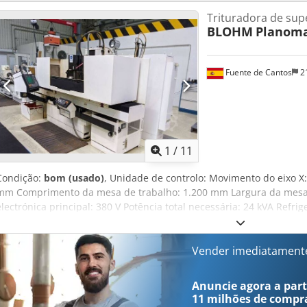
Trituradora de supe
BLOHM
Planoma
Fuente de Cantos
2
1
/
11
Condição:
bom (usado)
, Unidade de controlo: Movimento do eixo X
mm Comprimento da mesa de trabalho: 1.200 mm Largura da mesa 
electrónica principal: 380 V Potência total necessária: 24 kVA Refri
Ah Tsk Largura: 4.500 mm Profundidade: 2.000 mm Altura: 2.200 m
Vender imediatament
Anuncie agora a parti
11 milhões de compr