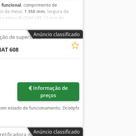
 funcional
, comprimento de
to da mesa:
1 350 mm
, largura da
ra plana BLOHM HFS 12 Ano de
retificação: 400mm Dimensões do
iversos discos de retificação Dcjdpfx
Anúncio classificado
ção de superfícies
da sob energia a qualquer momento.
AT 608
Informação de
preços
bom estado de funcionamento. Dcodpfx
Anúncio classificado
retificadora de