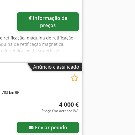
Informação de
preços
e retificação, máquina de retificação
áquina de retificação magnética,
 de retificação de superfícies
 Adbs Ah Tsk -Deslocação: x 490 mm /
403 kg
Anúncio classificado
 783 km
4 000 €
Preço fixo acresce IVA
Enviar pedido