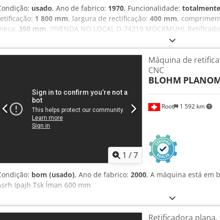
Condição:
usado
, Ano de fabrico:
1970
, Funcionalidade:
totalmente
retificação:
1 800 mm
, largura de rectificação:
400 mm
, comprimen
mesa:
350 mm
, !!!VENDA NO LOCAL D-74219 MÖCKMÜHL Retificado
fabricação: 1970 Comprimento de retificação: 1800mm Largura de 
magnético: 1.350x350mm Acessórios: Sistema de refrigeração (KSS) D
Máquina de retifica
Ahozamf Ee Tok Máquina em funcionamento e pode ser inspeciona
CNC
BLOHM
PLANOM
Root
1 592 km
1
/
7
Condição:
bom (usado)
, Ano de fabrico:
2000
, A máquina está em 
Asrh Ipajh Tsk Íman 600 mm
Retificadora plana, 