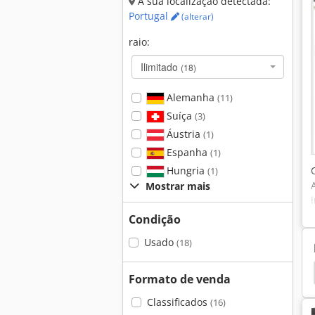
A sua localização detectada:
Portugal
(alterar)
raio:
Ilimitado
(18)
Alemanha
(11)
Suíça
(3)
Áustria
(1)
Espanha
(1)
Hungria
(1)
Mostrar mais
Condição
Usado
(18)
Retificadora Plana
Superfície
Blohm
Elb
Formato de venda
Classificados
(16)