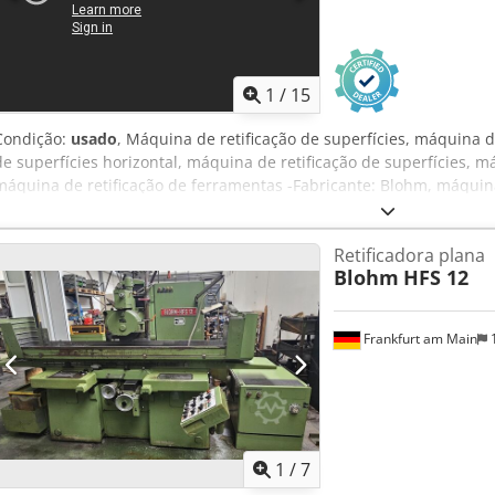
SIEMENS 840 D ano 2000 Nº de série 14 617x _____ Moendo...
1
/
15
Condição:
usado
, Máquina de retificação de superfícies, máquina d
de superfícies horizontal, máquina de retificação de superfícies, m
máquina de retificação de ferramentas -Fabricante: Blohm, máquina
horizontal -Tamanho da mesa: 770 x 140 mm, giratória Dcodpfxot N
y 200 mm / z 220 mm -Dimensões: 1030/870/H1510 mm -Peso total: 
Retificadora plana
Blohm
HFS 12
Frankfurt am Main
1
1
/
7