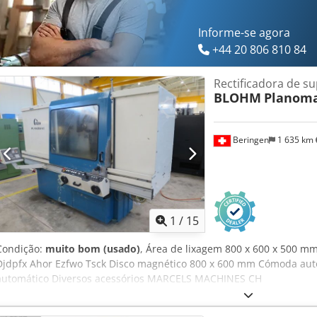
Informe-se agora
+44 20 806 810 84
Rectificadora de su
BLOHM
Planoma
Beringen
1 635 km
1
/
15
Condição:
muito bom (usado)
, Área de lixagem 800 x 600 x 500 m
Djdpfx Ahor Ezfwo Tsck Disco magnético 800 x 600 mm Cómoda autom
automático Diversos acessórios MARCELS MACHINES CH