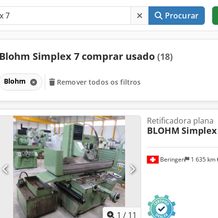
Procurar
Blohm Simplex 7 comprar usado
(18)
Blohm
Remover todos os filtros
Retificadora plana
BLOHM
Simplex
Beringen
1 635 km
1
/
11