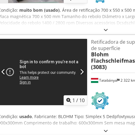
Condição:
muito bom (usado)
, Área de retificação 700 x 550 x 
Placa magnética 700 x 500 mm Tamanho do rebolo Diâmetro x Largu
Velocidade do rebolo 1400 / 2800 rpm Diversos acessórios Dcsds
AG
Retificadora de supe
de superfície
Blohm
Flachschleifma
(3083)
Tatabánya
2 322 k
1
/
10
Condição:
usado
, Fabricante: BLOHM Tipo: Simplex 5 Dedpfovtyxu
900x300mm Comprimento de trabalho: 600x300mm Sem mesa magn