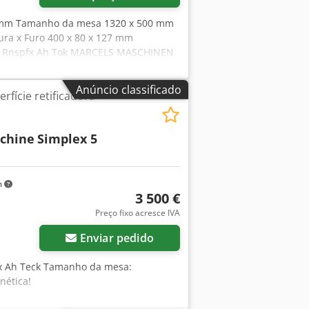
500 mm Tamanho da mesa 1320 x 500 mm
ra x Furo 400 x 80 x 127 mm
zhl Rnspfx Ah Tok MARCELS MASCHINEN
Anúncio classificado
rfície retificadora
schine
Simplex 5
m
3 500 €
Preço fixo acresce IVA
Enviar pedido
sx Ah Teck Tamanho da mesa:
ética!