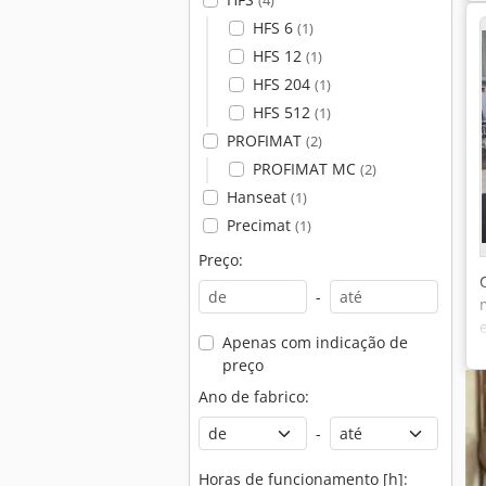
(4)
HFS 6
(1)
HFS 12
(1)
HFS 204
(1)
HFS 512
(1)
PROFIMAT
(2)
PROFIMAT MC
(2)
Hanseat
(1)
Precimat
(1)
Preço:
-
Apenas com indicação de
preço
Ano de fabrico:
-
Horas de funcionamento [h]: