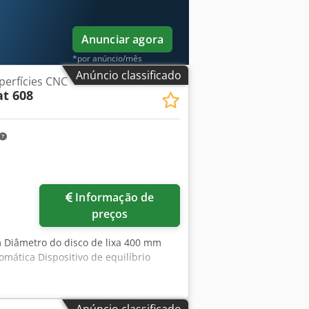
Anunciar agora
*por anúncio/mês
Anúncio classificado
perfícies CNC
t 608
Informação de
preços
m Diâmetro do disco de lixa 400 mm
ática Dispositivo de equilíbrio