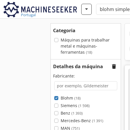
Portugal
Categoria
Máquinas para trabalhar
metal e máquinas-
ferramentas
(18)
Detalhes da máquina
Fabricante:
Blohm
(18)
Siemens
(1 598)
Benz
(1 393)
Mercedes-Benz
(1 391)
MAN
(751)