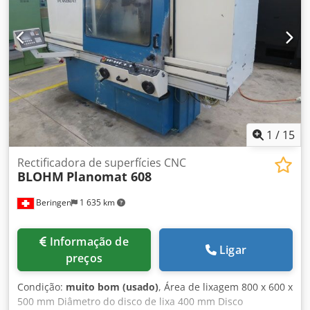
1
/
15
Rectificadora de superfícies CNC
BLOHM
Planomat 608
Beringen
1 635 km
Informação de
Ligar
preços
Condição:
muito bom (usado)
, Área de lixagem 800 x 600 x
500 mm Diâmetro do disco de lixa 400 mm Disco