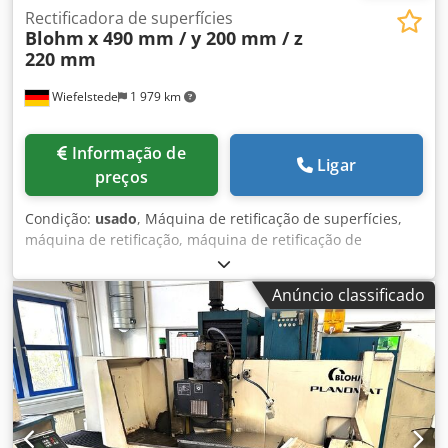
Rectificadora de superfícies
Blohm
x 490 mm / y 200 mm / z
220 mm
Wiefelstede
1 979 km
Informação de
Ligar
preços
Condição:
usado
, Máquina de retificação de superfícies,
máquina de retificação, máquina de retificação de
superfícies horizontal, máquina de retificação de
superfícies, máquina de retificação magnética, máquina
Anúncio classificado
de retificação de ferramentas -Fabricante: Blohm, máquina
de retificação de superfícies horizontal -Tamanho da mesa:
770 x 140 mm, giratória -Deslocação: x 490 mm / y 200 mm
/ z 220 mm -Dimensões: 1030/870/H1510 mm -Peso total:
403 kg Djdpet N Adbefx Ac Uswa