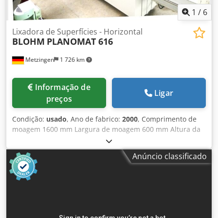
1
/
6
Lixadora de Superfícies - Horizontal
BLOHM
PLANOMAT 616
Metzingen
1 726 km
Informação de
Ligar
preços
Condição:
usado
, Ano de fabrico:
2000
, Comprimento de
moagem 1600 mm Largura de moagem 600 mm Altura da
peça de trabalho 500 mm Requisito total de potência 50
kW OFERECER Podemos oferecer-lhe informações não
Anúncio classificado
vinculativas sobre estoque, erros e vendas anteriores
reservado, oferta: B L O H M Máquina de retificação de
superfície de precisão controlada por CNC Tipo PLANOMAT
616 com controle SIEMENS 840 D Ano de fabricação 2000
Fábrica – No. 14 67x _____ _____ Área de moagem 1.600 x
600 mm (!) Tamanho da mesa 2.000 x 600 Altura de