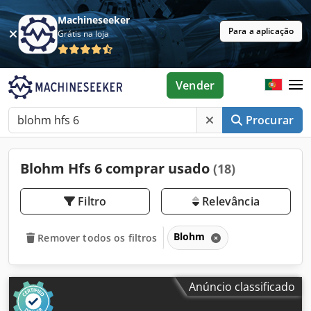
Machineseeker
Para a aplicação
Grátis na loja
Vender
Procurar
Blohm Hfs 6 comprar usado
(18)
Filtro
Relevância
Blohm
Remover todos os filtros
Anúncio classificado