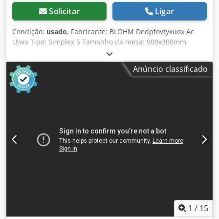
Solicitar
Ligar
Condição:
usado
, Fabricante: BLOHM Dedpfovtyxuox Ac
Ujwa Tipo: Simplex 5 Tamanho da mesa: 900x300mm
Comprimento de trabalho: 600x300mm Sem mesa
magnética!
Anúncio classificado
1
/
15