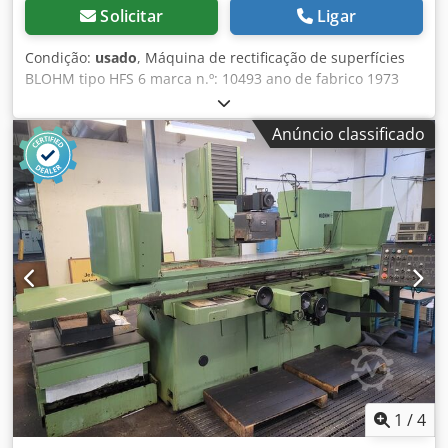
Solicitar
Ligar
Condição:
usado
, Máquina de rectificação de superfícies
BLOHM tipo HFS 6 marca n.º: 10493 ano de fabrico 1973
placa de fixação magnética eléctrica 600 x 300 mm
comprimento de rectificação 600 mm largura de
Anúncio classificado
rectificação 400 mm Movimento longitudinal da mesa máx.
650 mm Movimento transversal 350 mm Distância centro
do fuso - superfície da mesa máx. 600 mm Distância centro
do fuso - placa magnética máx. 517 mm Superfície de
fixação da mesa 1020 x 300 mm Diâmetro da mó 300 mm
Largura da mó 50 mm Furo da mó 76 mm Avanço
longitudinal da mesa 2-30 m/min infinitamente variável
Avanço transversal da mesa 2-65 mm eléctrico contínuo
Avanço transversal 3 m/min Avanço vertical 0,001 - 0,020
mm por impulso de alimentação Indexação vertical 0,250
m/min Velocidade da mó 1400 / 2800 rpm Potência do
motor bomba hidráulica 2,2 kW Potência do motor do fuso
de rectificação 5 / 6 kW Ligação à rede eléctrica 380 volts,
50 Hz. Potência total 11 kW - regulação automática da
1
/
4
profundidade - movimento hidráulico longitudinal da