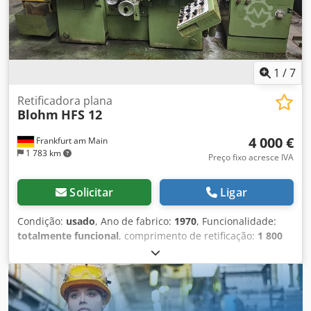
1
/
7
Retificadora plana
Blohm
HFS 12
4 000 €
Frankfurt am Main
1 783 km
Preço fixo acresce IVA
Solicitar
Ligar
Condição:
usado
, Ano de fabrico:
1970
, Funcionalidade:
totalmente funcional
, comprimento de retificação:
1 800
mm
, largura de rectificação:
400 mm
, comprimento da
mesa:
1 350 mm
, largura da mesa:
350 mm
, !!!VENDA NO
LOCAL D-74219 MÖCKMÜHL Retificadora plana BLOHM HFS
12 Ano de fabricação: 1970 Comprimento de retificação:
1800mm Largura de retificação: 400mm Dimensões do