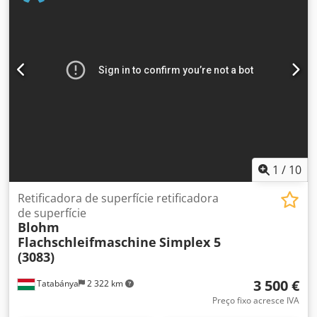
1
/
10
Retificadora de superfície retificadora
de superfície
Blohm
Flachschleifmaschine
Simplex 5
(3083)
3 500 €
Tatabánya
2 322 km
Preço fixo acresce IVA