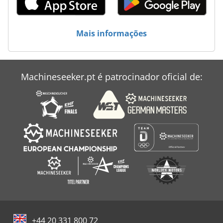
Hinkel Maschine
Hofmann
Mais informações
Hsbm 610 Hs
Indigo Press Digital
Machineseeker.pt é patrocinador oficial de:
Makino A 77
Rehm Rp 462
+44 20 331 800 72