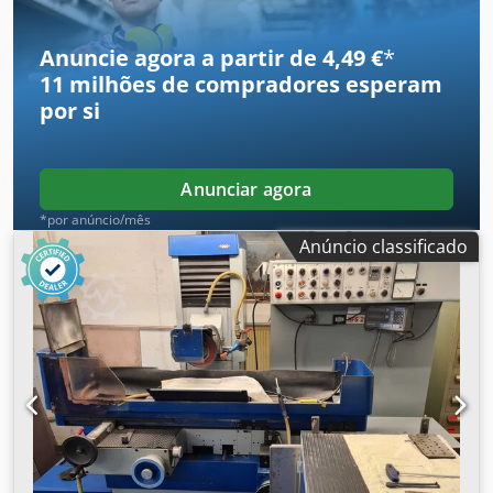
magnético: 1.350x350mm Acessórios: Sistema de
refrigeração (KSS) Diversos discos de retificação Dwjdpfx
Anuncie agora a partir de 4,49 €
*
Acozamf Ej Uja Máquina em funcionamento e pode ser
11 milhões de compradores
esperam
inspecionada sob energia a qualquer momento.
por si
Anunciar agora
*por anúncio/mês
Anúncio classificado