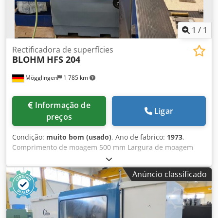
1
/
1
Rectificadora de superfícies
BLOHM
HFS 204
Mögglingen
1 785 km
Informação de
Ligar
preços
Condição:
muito bom (usado)
, Ano de fabrico:
1973
,
Comprimento de moagem 500 mm Largura de moagem
230 mm Tamanho da mesa 760 x 200 mm Entrega
automática placa magnética sistema de filtragem
Anúncio classificado
Djdpfown Tdxsx Ac Ujwa