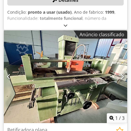
Detalhes
Condição:
pronto a usar (usado)
, Ano de fabrico:
1999
,
Funcionalidade:
totalmente funcional
, número da
máquina/veículo:
14556
, diâmetro da roda de retificação:
400 mm
, curso do eixo X:
900 mm
, curso do eixo Y:
550
Anúncio classificado
mm
, curso do eixo Z:
360 mm
, velocidade do eixo de
retificação:
3 400 rpm
, DETALHES TÉCNICOS Djdpfx
Aceyuamxs Uswa Curso do eixo X: 900 mm Curso do eixo Y:
550 mm Curso do eixo Z: 360 mm Largura da mesa: 790
mm Profundidade da mesa: 380 mm Diâmetro máximo do
rebolo: 400 mm Velocidade máxima do eixo principal:
3.400 rpm EQUIPAMENTO Marcação CE Documentação
1
/
3
Retificadora plana