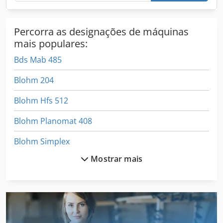
Percorra as designações de máquinas
mais populares:
Bds Mab 485
Blohm 204
Blohm Hfs 512
Blohm Planomat 408
Blohm Simplex
Mostrar mais
Blohm Simplex 7
Deckel Fp 6
Dmg Hsc 105
E Press