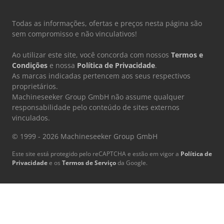
Todas as informações, ofertas e preços nesta página são
sem compromisso e não vinculativos!
Ao utilizar este site, você concorda com nossos
Termos e
Condições
e nossa
Política de Privacidade
.
As marcas indicadas pertencem aos seus respectivos
proprietários.
Machineseeker Group GmbH não assume qualquer
responsabilidade pelo conteúdo de sites externos
vinculados.
© 1999 - 2026 Machineseeker Group GmbH
Este site está protegido pelo reCAPTCHA e estão em vigor a
Política de
Privacidade
e os
Termos de Serviço
da Google.