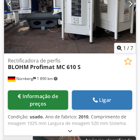
Sistema de limpeza do líquido de refrigeração
1
/
7
Rectificadora de perfis
BLOHM
Profimat MC 610 S
Nürnberg
1 890 km
Informação de
Ligar
preços
Condição:
usado
, Ano de fabrico:
2010
, Comprimento de
moagem 1025 mm Largura de moagem 520 mm Sistema
de controle SINUMERIK 840 D Porta-ferramentas HSK-A 63
A - eixo ° Peso da peça de trabalho 30 kg Distância fuso de