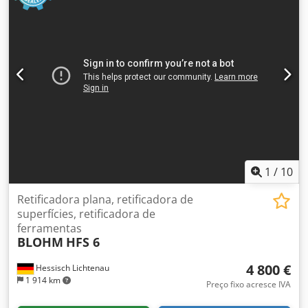
1
/
10
Retificadora plana, retificadora de
superfícies, retificadora de
ferramentas
BLOHM
HFS 6
4 800 €
Hessisch Lichtenau
1 914 km
Preço fixo acresce IVA