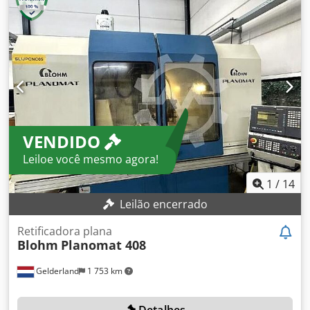
Diâmetro da reboladora: 400 mm Dsdpsxr Dzgofx Ac Uowa
Largura da reboladora: 80 mm Peso da máquina: aprox.
4,5 t Dimensões (C x L x A): aprox. 3200 x 2300 x 2200 mm
Equipado com sistema de filtro de banda
VENDIDO
Leiloe você mesmo agora!
1
/
14
Leilão encerrado
Retificadora plana
Blohm
Planomat 408
Gelderland
1 753 km