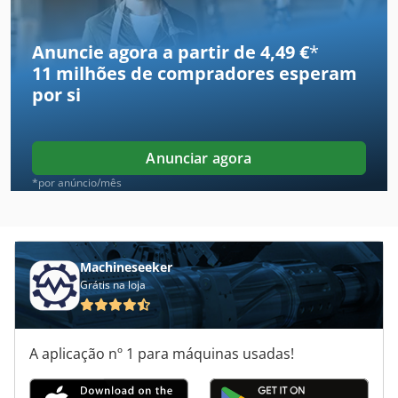
Folha Trapezoidal
Anuncie agora a partir de 4,49 €
*
11 milhões de compradores
esperam
Folha Vac
por si
Frm D Midi
Haco Erm
Anunciar agora
Hbm 480
*por anúncio/mês
Hbs 470
Heesemann Mfa 6
Machineseeker
Grátis na loja
Heller Bea 07
Hfs 6
A aplicação nº 1 para máquinas usadas!
Hhs