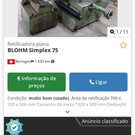
1
/
11
Retificadora plana
BLOHM
Simplex 75
Beringen
1 635 km
Informação de
Ligar
preços
Condição:
muito bom (usado)
, Área de retificação 700 x
550 x 500 mm Tamanho da mesa 1320 x 500 mm Dedpezhl
Rnofx Ac Uewa Placa magnética 700 x 500 mm Tamanho do
rebolo Diâmetro x Largura x Furo 400 x 80 x 127 mm
Anúncio classificado
Velocidade do rebolo 1400 / 2800 rpm Diversos acessórios
MARCELS MASCHINEN AG