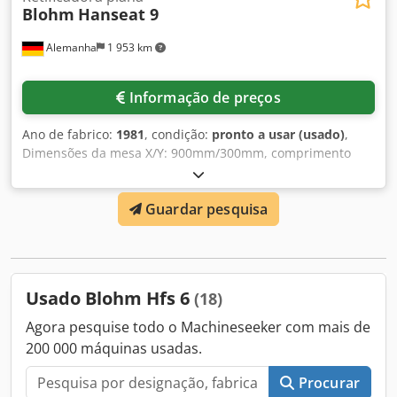
Blohm
Hanseat 9
Alemanha
1 953 km
Informação de preços
Ano de fabrico:
1981
, condição:
pronto a usar (usado)
,
Dimensões da mesa X/Y: 900mm/300mm, comprimento
máximo de retificação: 900mm, largura máxima de
retificação: 350mm, distância máxima entre o centro da
Guardar pesquisa
mesa e o fuso: 575mm, carga máxima na mesa: 670kg,
movimento longitudinal/transversal máximo da mesa:
859mm/300mm, rotação do fuso de retificação: 2800rpm,
diâmetro externo do rebolo mín./máx.: 400mm/165mm,
diâmetro do furo para 400mm: 127mm. Dimensões da
Usado Blohm Hfs 6
(18)
máquina X/Y: aprox. 1100mm/1100mm, peso: aprox.
3100kg. Documentação disponível. Visita no local possível.
Agora pesquise todo o Machineseeker com mais de
Dwodox Tul Ujpfx Ac Uea
200 000 máquinas usadas.
Procurar