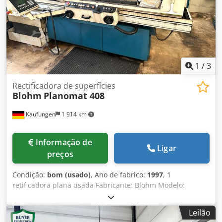
1
/
3
Rectificadora de superfícies
Blohm
Planomat 408
Kaufungen
1 914 km
Informação de
Ligar
preços
Condição:
bom (usado)
, Ano de fabrico:
1997
, 1
retificadora plana usada Fabricante: Blohm Modelo:
Planomat 408 Ano de fabricação: 1997 Dados técnicos:
Comprimento de retificação: 800 mm Largura de
Leilão
retificação: 400 mm Placa magnética: 800 x 400 mm