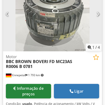
1
/
4
Motor
BBC BROWN BOVERI
FD MC23AS
R0006 B 0781
Ennepetal
1 793 km
Informação de
Ligar
preços
Condição:
usado
, Potência de acionamento / kW Volts / V