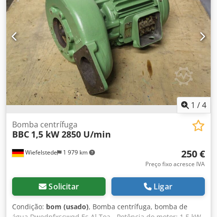
1
/
4
Bomba centrífuga
BBC
1,5 kW 2850 U/min
250 €
Wiefelstede
1 979 km
Preço fixo acresce IVA
Solicitar
Ligar
Condição:
bom (usado)
, Bomba centrífuga, bomba de
água Dwedpfxscwqd Es Al Toa - Potência do motor: 1,5 kW