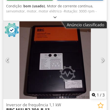
Condição:
bom (usado)
, Motor de corrente contínua,
servomotor, motor, motor elétrico -Rotação: 3000 rpm -
Potência: 0,4 kW -Tensão: 65 V -Forma construtiva: B14 -
Diâmetro do eixo: Ø 14 mm -Dimensões: 210/160/A160 mm
Anúncio classificado
-Peso: 6 kg Dwedpfxeb Ilxgs Al Tja
1
/
3
Inversor de frequência 1,1 kW
BBC
M1LB2 30A B 13