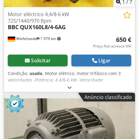
1
/
7
Motor eléctrico 4,4/8-6 kW
725/1440/970 Rpm
BBC
QUX160L8/4-6AG
650 €
Wiefelstede
1 979 km
Preço fixo acresce IVA
Solicitar
Ligar
Condição:
usado
, Motor elétrico, motor trifásico com 3
velocidades -Potência: 4,4/8-6 kW -Velocidade:
725/1440/970 rpm -mudança de pólo -Eixo: Ø 42 mm
Djdpfxsctyqfj Al Tswa -Construção: B3 -Classe de
Anúncio classificado
protecção: IP 44 -Preço: por peça -Número: 2x disponível -
Dimensões: 650/440/H320 mm -Peso: 140 kg