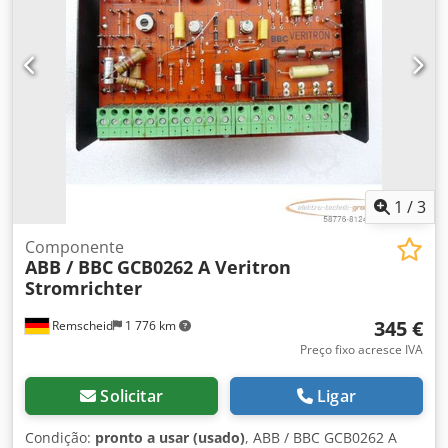
1
/
3
Componente
ABB / BBC
GCB0262 A Veritron
Stromrichter
345 €
Remscheid
1 776 km
Preço fixo acresce IVA
Solicitar
Ligar
Condição:
pronto a usar (usado)
, ABB / BBC GCB0262 A