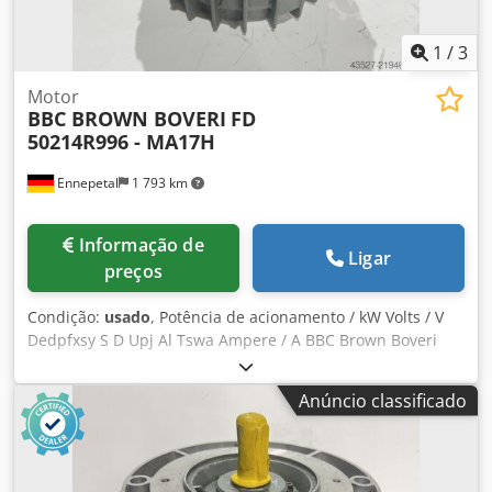
1
/
3
Motor
BBC BROWN BOVERI
FD
50214R996 - MA17H
Ennepetal
1 793 km
Informação de
Ligar
preços
Condição:
usado
, Potência de acionamento / kW Volts / V
Dedpfxsy S D Upj Al Tswa Ampere / A BBC Brown Boveri
motor de disco FD 50214R996 - MA17H SERVO MOTOR
Código: FD 50214R996 Tipo: MA17H
Anúncio classificado