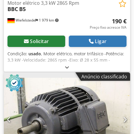
Motor elétrico 3,3 kW 2865 Rpm
BBC
B5
190 €
Wiefelstede
1 979 km
Preço fixo acresce IVA
Solicitar
Ligar
Condição:
usado
, Motor elétrico, motor trifásico -Potência:
3,3 kW -Velocidade: 2865 rpm -Eixo: Ø 28 x 55 mm -
Construção: B5 -Classe de protecção: IP 33 -Dimensões:
445/295/H250 mm Dsdpfx Aed I Al Isl Tswa -Peso: 31 kg
Anúncio classificado