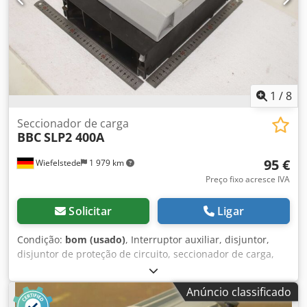
1
/
8
Seccionador de carga
BBC
SLP2 400A
95 €
Wiefelstede
1 979 km
Preço fixo acresce IVA
Solicitar
Ligar
Condição:
bom (usado)
, Interruptor auxiliar, disjuntor,
disjuntor de proteção de circuito, seccionador de carga,
seccionador de carga, disjuntor de potência, seccionador
de potência, interruptor auxiliar, interruptor principal,
Anúncio classificado
seccionador, seccionador com fusível, seccionador de