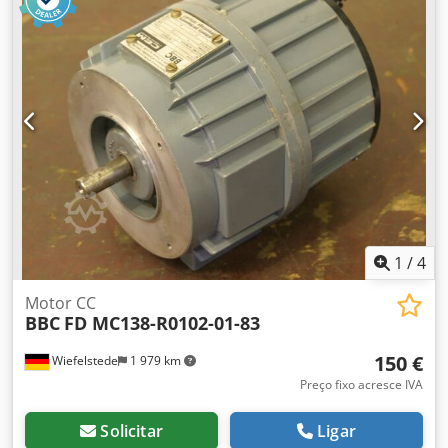
carga fusível -Fabricante: BBC, seccionador de carga
fusível 400 A Dwodpfx Asyf D A Ejl Tsa -Tipo: SLP2 -
Quantidade: 1x seccionador de carga disponível -
Dimensões: 320/250/140 mm -Peso: 4,4 kg
1
/
4
Motor CC
BBC
FD MC138-R0102-01-83
150 €
Wiefelstede
1 979 km
Preço fixo acresce IVA
Solicitar
Ligar