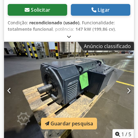
Solicitar
Ligar
Condição:
recondicionado (usado)
, Funcionalidade:
totalmente funcional
, potência:
147 kW (199,86 cv)
,
velocidade de rotação (min.):
1 900 rpm
, velocidade de
rotação (máx.):
2 100 rpm
, tensão de entrada:
550 V
,
Anúncio classificado
corrente de entrada:
287 A
, tipo de corrente de entrada:
CC
, tipo de proteção (código IP):
IP23
, Motor DC BBC Tipo:
GNB225M37FC Construção: IM1001-B3 Norma: IC 17 Classe
de operação: S1 Tensão de entrada: 550 V Corrente de
entrada: 287 A Tensão de excitação: 220 V Corrente de
excitação: 4,9 / 3,9 A Potência nominal: 147 KW
Dwjdpjxhdrqofx Al Tea RPM: 1900 / 2100
Guardar pesquisa
1
/
5