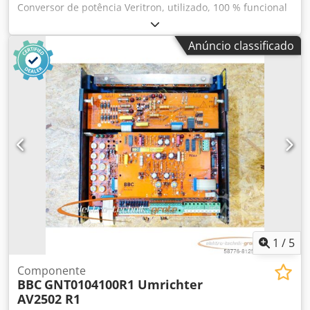
Conversor de potência Veritron, utilizado, 100 % funcional
Dwsdpfx Aei D Tqusl Tsa
Anúncio classificado
1
/
5
Componente
BBC
GNT0104100R1 Umrichter
AV2502 R1