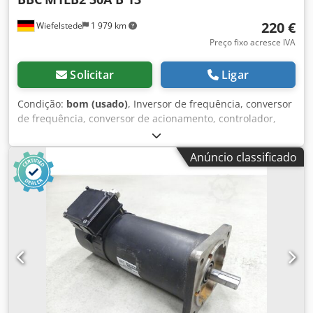
220 €
Wiefelstede
1 979 km
Preço fixo acresce IVA
Solicitar
Ligar
Condição:
bom (usado)
, Inversor de frequência, conversor
de frequência, conversor de acionamento, controlador,
drive de velocidade variável Dodpfob A Hbdox Al Tewa -
Entrada: E220 V +/-10% 50/60 Hz -Saída: D20-220 V 2,5-120
Anúncio classificado
Hz 4,2 A 1,5 kVA -Peso: 6 kg