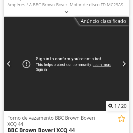
Ampères / A BBC Brown Boveri Motor de disco FD MC23AS
R0006 B 0781 SERVO MOTOR Dwodpfx Aoy S D Aysl Tea
Código: FD MC23AS R0006 B 0781
Anúncio classificado
1
/
20
Forno de vazamento BBC Brown Boveri
XCQ 44
BBC Brown Boveri
XCQ 44