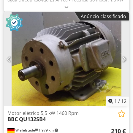
- Velocidade: 2850 rpm - Vazão: não especificada - Conexão
do tubo de entrada: 90 mm - Conexão do tubo de saída: 79
Anúncio classificado
mm - Dimensões: 360/240/A370 mm - Peso: 31 kg
1
/
12
Motor elétrico 5,5 kW 1460 Rpm
BBC
QU132SB4
210 €
Wiefelstede
1 979 km