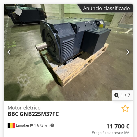
Anúncio classificado
1
/
7
Motor elétrico
BBC
GNB225M37FC
11 700 €
Lanaken
1 673 km
Preço fixo acresce IVA