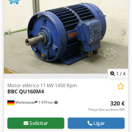
1
/
4
Motor elétrico 11 kW 1450 Rpm
BBC
QU160M4
320 €
Wiefelstede
1 979 km
Preço fixo acresce IVA
Solicitar
Ligar