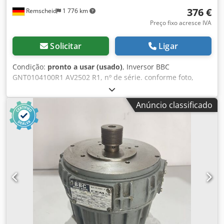
376 €
Remscheid
1 776 km
Preço fixo acresce IVA
Solicitar
Ligar
Condição:
pronto a usar (usado)
, Inversor BBC
GNT0104100R1 AV2502 R1, nº de série. conforme foto,
usado, sinais normais de desgaste, 100% funcional
Dwedpfxsi D T Inj Al Tsa
Anúncio classificado