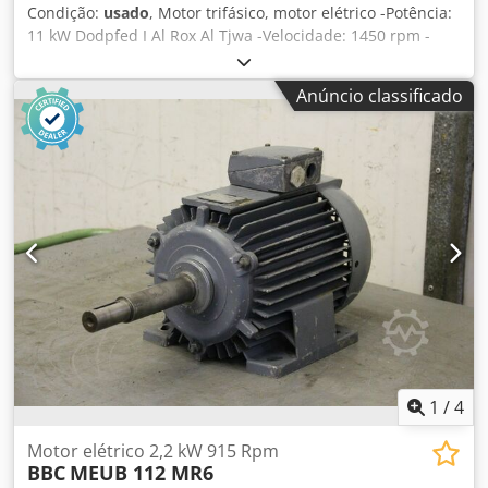
Condição:
usado
, Motor trifásico, motor elétrico -Potência:
11 kW Dodpfed I Al Rox Al Tjwa -Velocidade: 1450 rpm -
Eixo: Ø 42 x 110 mm -Construção: B3 -Classe de protecção:
IP 33 -Dimensões: 600/400/H320 mm -Peso: 123 kg
Anúncio classificado
1
/
4
Motor elétrico 2,2 kW 915 Rpm
BBC
MEUB 112 MR6