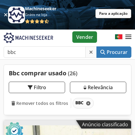
Machineseeker
Para a aplicação
Grátis na loja
Vender
Procurar
Bbc comprar usado
(26)
Filtro
Relevância
BBC
Remover todos os filtros
Anúncio classificado