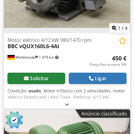
1
/
4
Motor elétrico 4/12 kW 980/1470 rpm
BBC
vQUX160L6-4AI
450 €
Wiefelstede
1 979 km
Preço fixo acresce IVA
Solicitar
Ligar
Condição:
usado
, Motor trifásico com 2 velocidades, motor
elétrico Dsdpfx Aed I Altsl Towa -Potência: 4/12 kW -
Rotação: 980/1470 rpm -Eixo: Ø 42 x 110 mm -Forma
construtiva: B3 -Comutável por polos -Grau de proteção: IP
Anúncio classificado
44 -Dimensões: 630/460/A320 mm -Peso: 129 kg