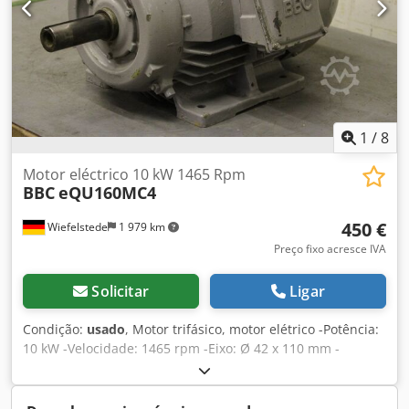
1
/
8
Motor eléctrico 10 kW 1465 Rpm
BBC
eQU160MC4
450 €
Wiefelstede
1 979 km
Preço fixo acresce IVA
Solicitar
Ligar
Condição:
usado
, Motor trifásico, motor elétrico -Potência:
10 kW -Velocidade: 1465 rpm -Eixo: Ø 42 x 110 mm -
Construção: B3 -Classe de protecção: IP 33 -Número: 2x
disponível -Preço: por peça Dwedpfsd Iy Nxjx Al Tja -
Dimensões: 595/400/H315 mm -Peso: 109 kg