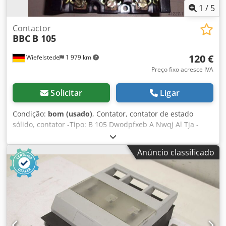
1
/
5
Contactor
BBC
B 105
120 €
Wiefelstede
1 979 km
Preço fixo acresce IVA
Solicitar
Ligar
Condição:
bom (usado)
, Contator, contator de estado
sólido, contator -Tipo: B 105 Dwodpfxeb A Nwqj Al Tja -
Potência: 220 V AC, 22 kW -Quantidade: 3 unidades
disponíveis -Preço: por unidade -Peso por embalagem: 3 kg
Anúncio classificado