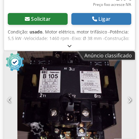
Preço fixo acresce IVA
Solicitar
Ligar
Condição:
usado
, Motor elétrico, motor trifásico -Potência:
5,5 kW -Velocidade: 1460 rpm -Eixo: Ø 38 mm -Construção:
B3 -Classe de protecção: IP 33 -Preço: por peça -Número:
3x disponível -Dimensões: 460/320/H260 mm -Peso: 58 kg
Anúncio classificado
Dodpfx Alscncq Us Tjwa