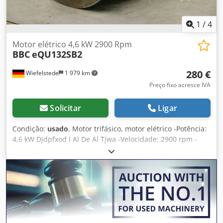
1
/
4
Motor elétrico 4,6 kW 2900 Rpm
BBC
eQU132SB2
280 €
Wiefelstede
1 979 km
Preço fixo acresce IVA
Solicitar
Ligar
Condição:
usado
, Motor trifásico, motor elétrico -Potência:
4,6 kW Djdpfxod I Al De Al Tjwa -Velocidade: 2900 rpm -
Eixo: Ø 38 x 80 mm -Construção: B5 -Classe de protecção:
IP 33 -Dimensões: 470/340/H300 mm -Peso: 57 kg