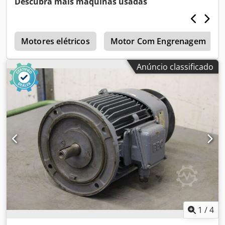
Descubra mais máquinas usadas
a
Motores elétricos
Motor Com Engrenagem
Anúncio classificado
1
/
4