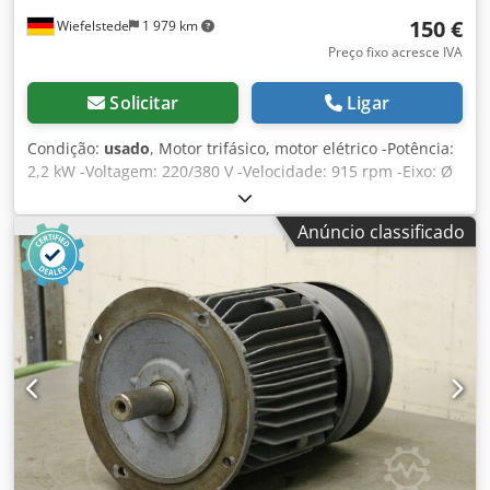
150 €
Wiefelstede
1 979 km
Preço fixo acresce IVA
Solicitar
Ligar
Condição:
usado
, Motor trifásico, motor elétrico -Potência:
2,2 kW -Voltagem: 220/380 V -Velocidade: 915 rpm -Eixo: Ø
34/28 mm -Eixo de comprimento: 120/60 mm -Construção:
B3 -Classe de protecção: IP 55 Dwedpfx Asd Rhdxsl Tsa -
Anúncio classificado
Dimensões: 495/240/H275 mm -Peso: 28 kg