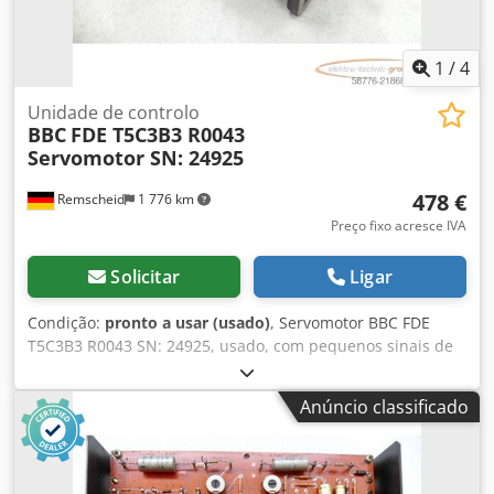
1
/
4
Unidade de controlo
BBC
FDE T5C3B3 R0043
Servomotor SN: 24925
478 €
Remscheid
1 776 km
Preço fixo acresce IVA
Solicitar
Ligar
Condição:
pronto a usar (usado)
, Servomotor BBC FDE
T5C3B3 R0043 SN: 24925, usado, com pequenos sinais de
uso, 100% funcional, fornecimento conforme mostrado nas
fotos. Dwjdpfey Nn Ihsx Al Toa
Anúncio classificado