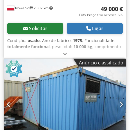
49 000 €
Nowa Sól
2 302 km
EXW Preço fixo acresce IVA
Solicitar
Ligar
Condição:
usado
, Ano de fabrico:
1975
, Funcionalidade:
totalmente funcional
, peso total:
10 000 kg
, comprimento
total:
2 745 mm
, largura total:
2 360 mm
, altura total:
2 700 mm
, tipo de refrigeração:
ar
, BBC BROWN BOVERI
Anúncio classificado
(atualmente ABB) – Pouromat, forno de vazamento, modelo
XCQ 44 DADOS TÉCNICOS - Capacidade do cadinho: 4,4 t -
Forno basculante - Indutor de 120 kW - Tensão do indutor:
380/425 V - 2 modos de operação: pré-aquecimento, modo
de aquecimento I - Eficiência de vazamento: 1–20 kg/s -
Dimensões:  Altura: aprox. 2.700 mm  Comprimento:
2.745 mm  Largura: 2.360 mm - Peso: aprox. 10.000 kg -
Forno equipado com válvula de fundo (bottom-pour
stopper) - Vida útil média do indutor: 12 semanas - Vida
útil média da válvula de fundo: 1 semana - Vida útil média
do cadinho: 4 – 6 meses - Forno equipado com dispositivo