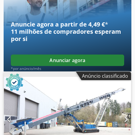
Velocidade Fixa 133 HP Pista de lagartas: Placas de chão
400 mm Altura de descarga 22,5° / 27,5°: 8,8200 / 11,000
mm Largura da correia transportadora: 1.200 mm
Tremonha de alimentação: Capacidade 8 m³
Anuncie agora a partir de 4,49 €
*
11 milhões de compradores
esperam
por si
Anunciar agora
*por anúncio/mês
Anúncio classificado