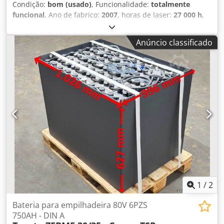
Condição:
bom (usado)
, Funcionalidade:
totalmente
funcional
, Ano de fabrico:
2007
, horas de laser:
27 000 h
,
inclui Sheetmaster + Gripmaster + Toolmaster Ano de
fabricação: 2007 Djdpfx Aszr Ha Eoareck
Anúncio classificado
1
/
2
Bateria para empilhadeira 80V 6PZS
750AH - DIN A