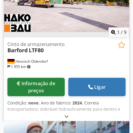
7FBMF35 Crown TSP 6000-D Crown TSP 7000 Outros
tamanhos de baterias disponíveis, consulte-nos.
Transporte disponível.
1
/
9
Cinto de armazenamento
Barford
LTF80
Hessisch Oldendorf
1 955 km
Informação de
Ligar
preços
Condição:
novo
, Ano de fabrico:
2024
, Correia
transportadora: dobrável hidraulicamente para dentro e
para fora Raspador: raspador dianteiro e traseiro
Comprimento da correia transportadora: 25.000 mm
Dcodpfx Aoikqxtoarek Motor: Caterpillar 4.4 Motor de