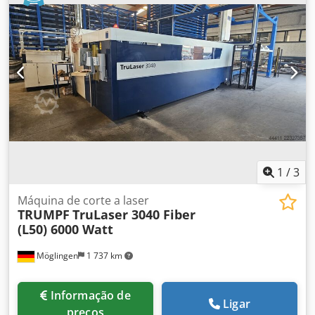
1
/
3
Máquina de corte a laser
TRUMPF
TruLaser 3040 Fiber
(L50) 6000 Watt
Möglingen
1 737 km
Informação de
Ligar
preços