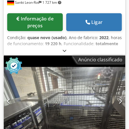
Sankt Leon-Rot
1 727 km
Informação de
Ligar
preços
Condição:
quase novo (usado)
, Ano de fabrico:
2022
, horas
de funcionamento:
19 220 h
, Funcionalidade:
totalmente
funcional
, Ao solicitar informações sobre este anúncio,
receberá a extensa coleção de fotografias do equipamento.
Anúncio classificado
Mediante pedido, também poderá receber gravações de
vídeo da máquina em pleno funcionamento. Fabricante:
HELLER Modelo: CP 6000 Ano de fabricação: 2022 Tipo de
máquina: Centro de fresagem-torneamento horizontal de 5
eixos Controlo: Siemens SINUMERIK 840D sl Suporte de
ferramenta: HSK-T 100 Dados técnicos: Curso do eixo X:
1.000 mm Curso do eixo Y: 1.000 mm Curso do eixo Z: 1.300
mm Dimensão da palete: 630 x 630 mm Carga máxima da
palete: aprox. 1.400 kg Diâmetro máximo da peça: 1.000
mm Diâmetro máximo da peça com curso Z limitado: 1.580
mm Altura máxima da peça: 1.200 mm Número de eixos: 5
Processamento: Usinagem simultânea de 5 lados e 5 eixos