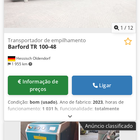
1
/
12
Transportador de empilhamento
Barford
TR 100-48
Hessisch Oldendorf
1 955 km
Informação de
Ligar
preços
Condição:
bom (usado)
, Ano de fabrico:
2023
, horas de
funcionamento:
1 031 h
, Funcionalidade:
totalmente
funcional
, peso total:
18 999 kg
, Largura da correia: 1.200
mm Comprimento da correia: 30.500 mm Dimensões em
Anúncio classificado
posição de trabalho: 28.219 x 2.489 x 12.268 mm (C x L x A)
Altura de descarga a 22 graus de inclinação: 12.268 mm