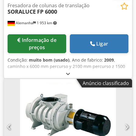
Fresadora de colunas de translação
SORALUCE
FP 6000
Alemanha
1 953 km
Informação de
Ligar
preços
Condição:
muito bom (usado)
, Ano de fabrico:
2009
,
caminho x 6000 mm percurso y 2100 mm percurso z 1500
mm Controlo HEIDENHAIN iTNC 530 Avanço 2- 20 m/min
Velocidades do fuso 20 -4000 rpm Dimensões da mesa -
Anúncio classificado
longitudinal 7000 mm Dimensões da mesa - transversal
2000 mm Potência total necessária 79 kW Peso da máquina
aprox. 55 toneladas Espaço necessário aprox. 15 x 7 x 4,6
m A SORALUCE FP6000 está em muito bom estado.
Acessórios opcionais: # Ângulo de fixação: 5'000.-€ # Cubo
de fixação: 2'000.-€ # Várias ferramentas e bancada de
trabalho: 2'000.-€ Descrição: - Controlo CNC: HEIDENHAIN
ITNC 530 Cabeça de fresagem ortogonal: - Porta-