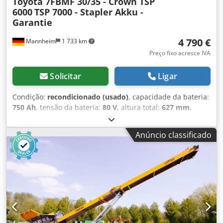
Toyota 7FBMF 30/35 - Crown TSP
6000
TSP 7000 - Stapler Akku -
Garantie
4 790 €
Mannheim
1 733 km
Preço fixo acresce IVA
Solicitar
Ligar
Condição:
recondicionado (usado)
, capacidade da bateria:
750 Ah
, tensão da bateria:
80 V
, altura total:
627 mm
,
comprimento total:
1 026 mm
, largura total:
996 mm
,
Bateria de empilhadeira testada para o seu equipamento -
Anúncio classificado
80V 6PZS 750AH - DIN A + 1 ano de garantia + Inclui
sistema Aquamatik + Inclui derivador final e conector
REMA 320 (outros conectores podem ser instalados
mediante necessidade) Dcsdpoy Rnp Iofx Aarsk +
Capacidade: mín. 90-100% (protocolo de capacidade C5
será fornecido na entrega) + Ano de fabricação 2024
Dimensões: Comprimento 1.026 mm Largura 996 mm
Altura 627 mm Peso: aprox. 1.730 kg Compatível com os
seguintes modelos e outros: Toyota 7FBMF30 Toyota