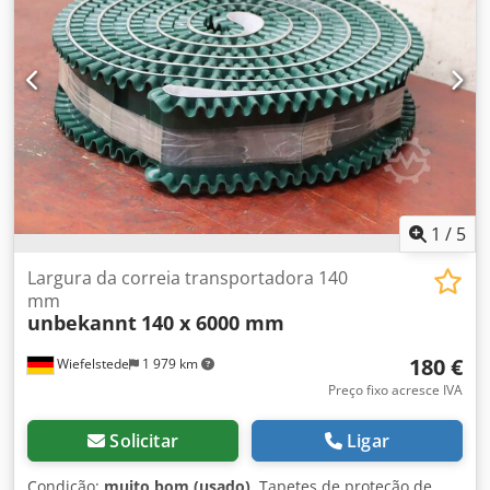
1
/
5
Largura da correia transportadora 140
mm
unbekannt
140 x 6000 mm
180 €
Wiefelstede
1 979 km
Preço fixo acresce IVA
Solicitar
Ligar
Condição:
muito bom (usado)
, Tapetes de proteção de