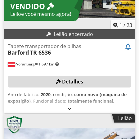
VENDIDO
Leiloe você mesmo agora!
1
/
23
Leilão encerrado
Tapete transportador de pilhas
Barford
TR 6536
Vorarlberg
1 697 km
Detalhes
Ano de fabrico:
2020
, condição:
como novo (máquina de
exposição)
, Funcionalidade:
totalmente funcional
,
número da máquina/veículo:
KE-TR6536-C-A-442
,
Transportador de pilhas para alimentação direta através
Leilão
da instalação de trituração / crivagem. PORMENORES
TÉCNICOS Capacidade de empilhamento: até 300 t/h a um
ângulo de repouso de 37°. Densidade a granel: 1,7 kg/dm³