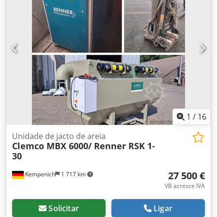
Dcodpfsyw Hluex Aarek Fabricante do motor: Cat C2.8 Peso
operacional: 18.999 kg Dimensões de transporte: 16.078 x
2.489 x 3.149 mm (C x L x A) Potência do motor: 55 kW
Capacidade: aprox. 700 t/h
1
/
16
Unidade de jacto de areia
Clemco MBX 6000/ Renner RSK 1-
30
27 500 €
Kempenich
1 717 km
VB acresce IVA
Solicitar
Ligar