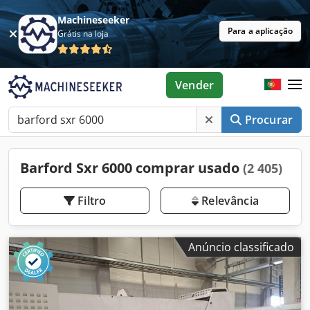
Machineseeker
Para a aplicação
Grátis na loja
Vender
Procurar
Barford Sxr 6000 comprar usado
(2 405)
Filtro
Relevância
Anúncio classificado