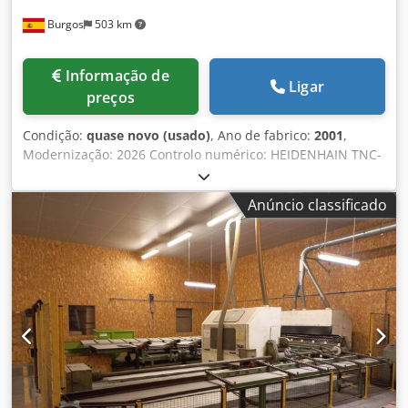
Burgos
503 km
Informação de
Ligar
preços
Condição:
quase novo (usado)
, Ano de fabrico:
2001
,
Modernização: 2026 Controlo numérico: HEIDENHAIN TNC-
426 Características técnicas Dcsdpfx Aasugbrqorjk
Dimensões Dimensões da mesa: 6000 x 1000 mm Número
Anúncio classificado
de ranhuras em T: 7 Dimensões das ranhuras em T: 22
mm Cursos dos eixos Curso longitudinal X: 5300 mm Curso
vertical Y: 1050 mm Curso transversal Z: 1500 mm
Capacidade vertical (CV): 80 - 1130 Cabeça de fresagem
Tipo de cabeça: Frontal fixa Sistema de fixação da
ferramenta: Hidráulico Cónico: ISO 50 (DIN 69871) Parafuso
de fixação: DIN 69872-B Faixa de velocidade: 60 - 3000 rpm
Potência do eixo: 22/30 kW Avanços Avanço: 5000 mm/min
Avanço rápido (X, Y, Z): 10000 mm/min Peso e dimensões
Peso máximo na mesa: Não determinado Peso aproximado
da máquina: 43000 kg Dimensões aproximadas da