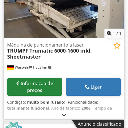
1
/
1
Máquina de puncionamento a laser
TRUMPF
Trumatic 6000-1600 inkl.
Sheetmaster
Warstein
1 853 km
Informação de
Ligar
preços
Condição:
muito bom (usado)
, Funcionalidade:
totalmente funcional
, Ano de fabrico:
2006
, Tempo de
funcionamento do feixe: 12.577 horas Tempo de
funcionamento do laser: 72.745 horas Inclui o sistema
Anúncio classificado
Sheetmaster. Djdpfxoznir Aj Aarsck