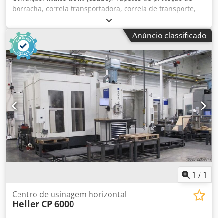
borracha, correia transportadora, correia de transporte,
borracha para correias transportadoras, correia
transportadora de borracha, correia transportadora,
Anúncio classificado
correia de transporte. -Correia transportadora: Correia de
transporte, correia transportadora, não utilizada. -Largura:
140 mm -Comprimento em estado esticado: 6 m -
Dimensões de transporte: Ø 660 x 140 mm Dedsvu Tauopfx
Aarock -Peso: 5,9 kg
1
/
1
Centro de usinagem horizontal
Heller
CP 6000