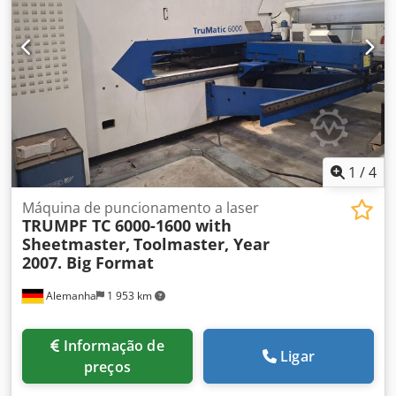
1
/
4
Máquina de puncionamento a laser
TRUMPF TC 6000-1600 with
Sheetmaster,
Toolmaster, Year
2007. Big Format
Alemanha
1 953 km
Informação de
Ligar
preços