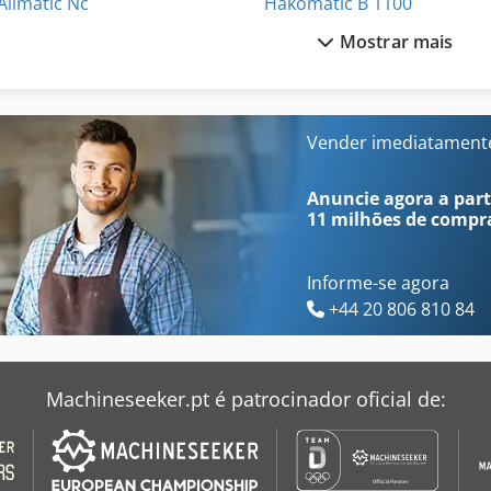
Allmatic Nc
Hakomatic B 1100
Mostrar mais
Allmatic Nc 125
Hitachi Eh 1100
Ath 1200
Hitachi Zx 160
Da 160
Hitachi Zx 160 Lc
Vender imediatament
Eisele Kms
Hitachi Zx 160 W
Anuncie agora a parti
11 milhões de compr
Informe-se agora
+44 20 806 810 84
Machineseeker.pt é patrocinador oficial de: