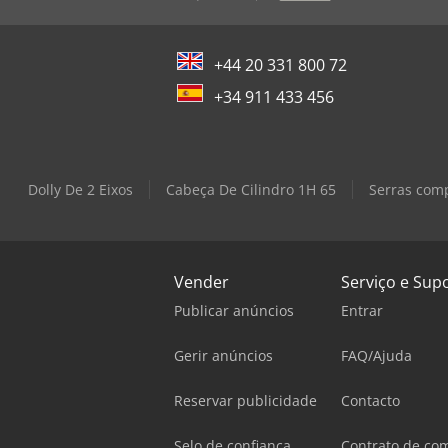
+44 20 331 800 72
+34 911 433 456
Dolly De 2 Eixos
Cabeça De Cilindro 1H 65
Serras comp
Vender
Serviço e Sup
Publicar anúncios
Entrar
Gerir anúncios
FAQ/Ajuda
Reservar publicidade
Contacto
Selo de confiança
Contrato de co