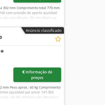
ma 302 mm Comprimento total 770 mm
 160 com pressão de aperto ajustável
ra das mandíbulas: 50 mm Abertura:
Anúncio classificado
0
m
Informação de
preços
02 mm Peso aprox.: 60 kg Comprimento
/mm (ajustável por pino): 147-302
rto máx. em kN: 60 Execução: Mecânica
a das garras/mm: 160 Abertura