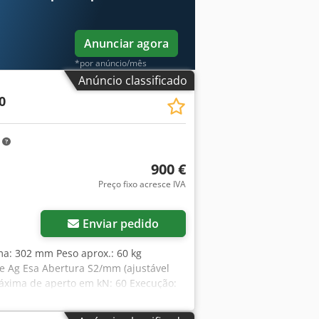
Anunciar agora
*por anúncio/mês
Anúncio classificado
0
m
900 €
Preço fixo acresce IVA
Enviar pedido
a: 302 mm Peso aprox.: 60 kg
 Ag Esa Abertura S2/mm (ajustável
 máxima de aperto em kN: 60 Execução:
nada Largura das mandíbulas/mm: 160
fixação - Sem chave para morsa