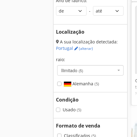
Ano de fabrico:
-
Localização
A sua localização detectada:
Portugal
(alterar)
raio:
Ilimitado
(5)
Alemanha
(5)
Condição
Usado
(5)
Formato de venda
Classificados
(5)