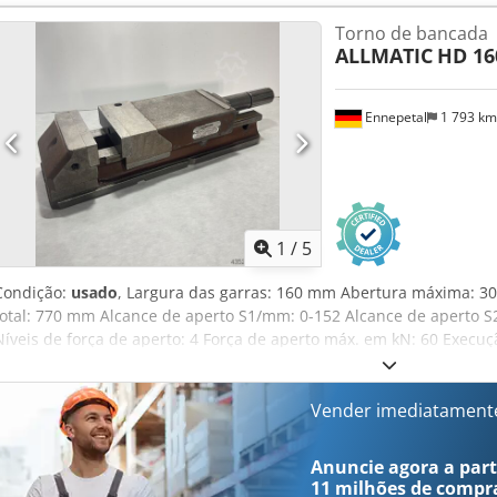
máxima/mm: 302 Abertura: 302mm - Inclui 2x garras de fixação - 
Torno de bancada
ALLMATIC
HD 16
Ennepetal
1 793 k
1
/
5
Condição:
usado
, Largura das garras: 160 mm Abertura máxima: 3
total: 770 mm Alcance de aperto S1/mm: 0-152 Alcance de aperto S2
Níveis de força de aperto: 4 Força de aperto máx. em kN: 60 Exec
Peça de trabalho: Peça pré-usinada Largura das garras/mm: 160 A
302mm - Inclui 2x garras de fixação Cedpfx Agoypwf Io Eeha - Sem
Vender imediatament
Anuncie agora a parti
11 milhões de compr