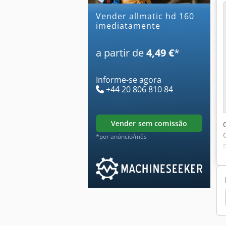
Vender allmatic hd 160
imediatamente
a partir de
4,49 €
*
Informe-se agora
+44 20 806 810 84
vender sem comissão
*por anúncio/mês