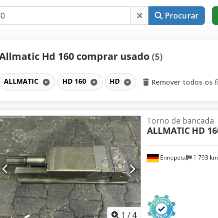
Procurar
Allmatic Hd 160 comprar usado
(5)
ALLMATIC
HD 160
HD
Remover todos os fi
Torno de bancada
ALLMATIC
HD 16
Ennepetal
1 793 k
1
/
4