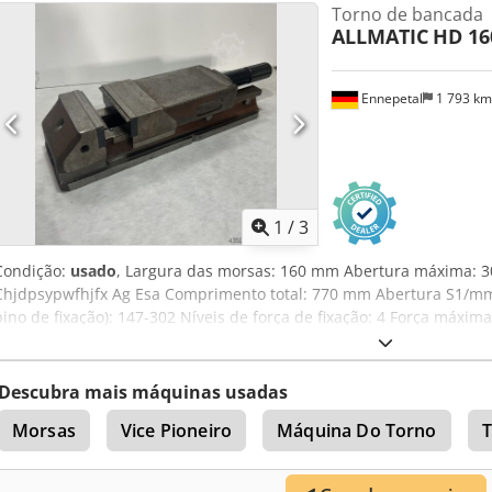
Torno de bancada
ALLMATIC
HD 16
Ennepetal
1 793 k
1
/
3
Condição:
usado
, Largura das morsas: 160 mm Abertura máxima: 3
Chjdpsypwfhjfx Ag Esa Comprimento total: 770 mm Abertura S1/mm
pino de fixação): 147-302 Níveis de força de fixação: 4 Força máxim
Mecânica Abertura mínima/mm: 0 Peça de trabalho: Peça pré-usin
Abertura máxima/mm: 302 Abertura utilizável: 302 mm - Inclui 2x 
morsa
Descubra mais máquinas usadas
Morsas
Vice Pioneiro
Máquina Do Torno
T