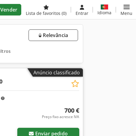
Vender
Idioma
Lista de favoritos
(0)
Entrar
Menu
Relevância
ltros
Anúncio classificado
0
m
700 €
Preço fixo acresce IVA
Enviar pedido