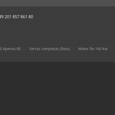
49 201 857 861 80
60 Apenas 85
Serras completas (fixas)
Motor De 160 Kw