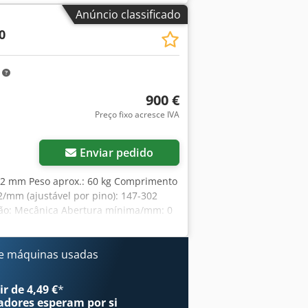
Sem chave para morsa
Anúncio classificado
0
m
900 €
Preço fixo acresce IVA
Enviar pedido
02 mm Peso aprox.: 60 kg Comprimento
/mm (ajustável por pino): 147-302
ução: Mecânica Abertura mínima/mm: 0
bertura máxima/mm: 302 Abertura:
 chave para morsa
e máquinas usadas
r de 4,49 €
*
adores
esperam por si