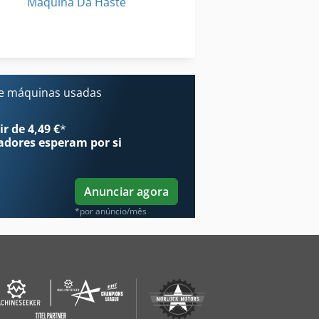
Máquina Da Haste
Parte Hidraulica
Unidade Hidraulica
e máquinas usadas
r de 4,49 €
*
adores
esperam por si
Anunciar agora
*por anúncio/mês