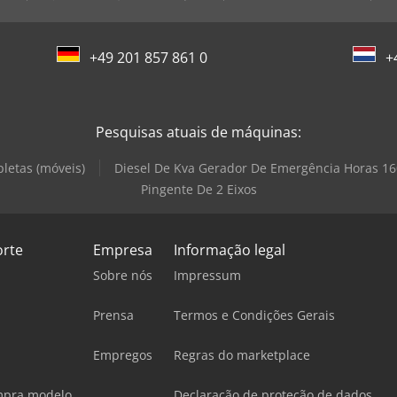
+49 201 857 861 0
+
Pesquisas atuais de máquinas:
letas (móveis)
Diesel De Kva Gerador De Emergência Horas 1
Pingente De 2 Eixos
orte
Empresa
Informação legal
Sobre nós
Impressum
Prensa
Termos e Condições Gerais
Empregos
Regras do marketplace
mpra modelo
Declaração de proteção de dados