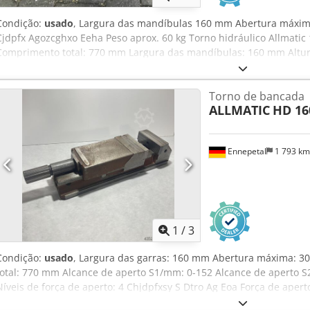
Condição:
usado
, Largura das mandíbulas 160 mm Abertura máxi
Cjdpfx Agozcghxo Eeha Peso aprox. 60 kg Torno hidráulico Allmatic
Comprimento total: 770 mm Largura das mandíbulas: 160 mm Altu
302 mm
Torno de bancada
ALLMATIC
HD 16
Ennepetal
1 793 k
1
/
3
Condição:
usado
, Largura das garras: 160 mm Abertura máxima: 3
total: 770 mm Alcance de aperto S1/mm: 0-152 Alcance de aperto S2
Níveis de força de aperto: 4 Chjdpfxsy S Dtro Ag Eoa Força de ape
Abertura mínima/mm: 0 Peça de trabalho: Peça pré-usinada Largur