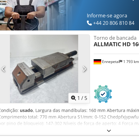
Informe-se agora
+44 20 806 810 84
Torno de bancada
ALLMATIC
HD 16
Ennepetal
1 793 k
1
/
5
Condição:
usado
, Largura das mandíbulas: 160 mm Abertura máxim
Comprimento total: 770 mm Abertura S1/mm: 0-152 Chedpfxjypwfue
por pino de bloqueio): 147-302 Níveis de força de aperto: 4 Força
Mecânica Abertura mínima/mm: 0 Peça de trabalho: Peça pré-usi
Abertura máxima/mm: 302 Abertura: 302 mm - Inclui 2 grampos de 