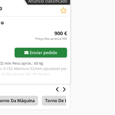
Anúncio classificado
0
m
900 €
Preço fixo acresce IVA
Enviar pedido
02 mm Peso aprox.: 60 kg
: 0-152 Abertura S2/mm (ajustável por
a de fixação em kN: 60 Versão:
ada Largura das morsas/mm: 160
grampos de fixação - Sem chave para
orno Da Máquina
Torno De Bancada