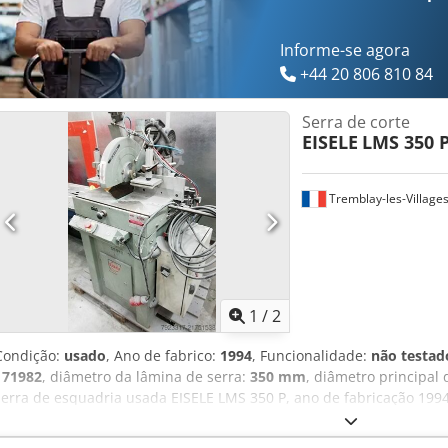
- 2 lâminas de serra sobressalentes Cjdpfx Asu Nigkji Njrf
Informe-se agora
+44 20 806 810 84
Serra de corte
EISELE
LMS 350 
Tremblay-les-Village
1
/
2
Condição:
usado
, Ano de fabrico:
1994
, Funcionalidade:
não testad
171982
, diâmetro da lâmina de serra:
350 mm
, diâmetro principal 
serra de esquadria usada EISELE LMS 350 P, ano de fabricação 1994
P Cjdpfx Aijy D H Dwe Njrf Número de série: 171982 Ano de fabric
por botões duplos e morsas pneumáticas Equipada com lâmina par