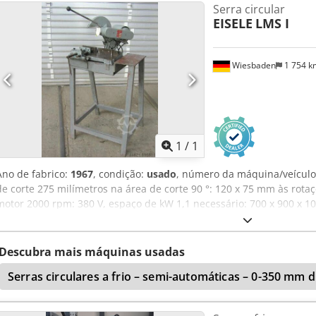
Serra circular
precisar de mais informações, não hesite em nos enviar uma mens
EISELE
LMS I
Wiesbaden
1 754 
Solicitar m
1
/
1
Ano de fabrico:
1967
, condição:
usado
, número da máquina/veícul
de corte 275 milímetros na área de corte 90 °: 120 x 75 mm às rotaç
motor 2000 rpm: 380 V, espaço de kW 1,1 necessário: 700 x 900 x 1
Descubra mais máquinas usadas
Serras circulares a frio – semi-automáticas – 0-350 mm 