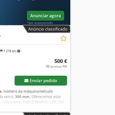
Anunciar agora
*por anúncio/mês
Anúncio classificado
P
s
1 278 km
500 €
VB acresce IVA
Solicitar mais imagens
Enviar pedido
o
, número da máquina/veículo:
da serra:
350 mm
, Oferecemos esta
. Fabricante: EISELE Modelo: LMS 350
ação: 1994 Tensão: 380 V Com comando
a madeira Se tiver alguma dúvida ou