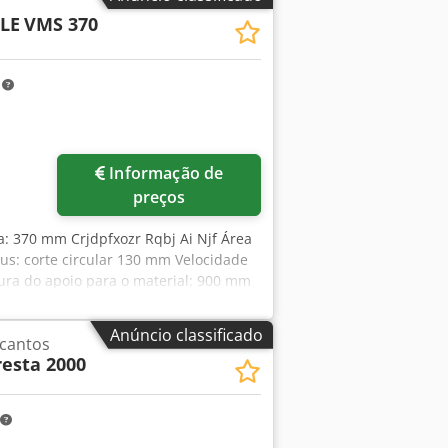
LE
VMS 370
m
Informação de
preços
a: 370 mm Crjdpfxozr Rqbj Ai Njf Área
aus: corte circular 130 mm Velocidade
tura do apoio para o material: 900 mm
áquina: aproximadamente 430 kg
Anúncio classificado
 cantos
resta 2000