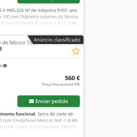
MS II HVG-225 Nº de máquina 0107, ano
0 x 100 mm Diâmetro máximo da lâmina
00 rpm Potência do motor 1,4 / 1,9 kW
tente 580 x 350 mm - Motor tipo RF 1,5
ortes angulares - Máquina equipada com
Anúncio classificado
 de fabrico 1967
e ligação para aspiração de aparas Ø
I
0 x 1020 x 1700 mm Peso 150 kg Bom
km
560 €
Preço fixo acresce IVA
Enviar pedido
lmente funcional
, Serra de corte de
50 rpm Credpfxoxa Hkmj Ai Nef -1,8 kW
áquina usada, na venda para clientes