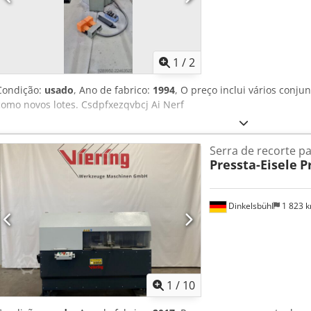
1
/
2
Condição:
usado
, Ano de fabrico:
1994
, O preço inclui vários con
como novos lotes. Csdpfxezqvbcj Ai Nerf
Serra de recorte pa
Pressta-Eisele
P
Dinkelsbühl
1 823 
1
/
10