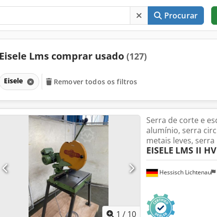
Procurar
Eisele Lms comprar usado
(127)
Eisele
Remover todos os filtros
Serra de corte e e
alumínio, serra circ
metais leves, serra
EISELE
LMS II HV
Hessisch Lichtenau
1
/
10