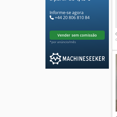
Informe-se agora
+44 20 806 810 84
vender sem comissão
*por anúncio/mês