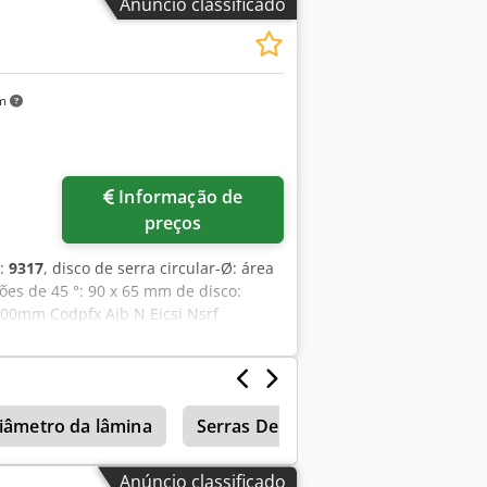
Anúncio classificado
agem ou ligar.
km
ais imagens
Informação de
preços
o:
9317
, disco de serra circular-Ø: área
ões de 45 °: 90 x 65 mm de disco:
000mm Codpfx Ajb N Eicsi Nsrf
diâmetro da lâmina
Serras De Frio
Eisele
Eis
Anúncio classificado