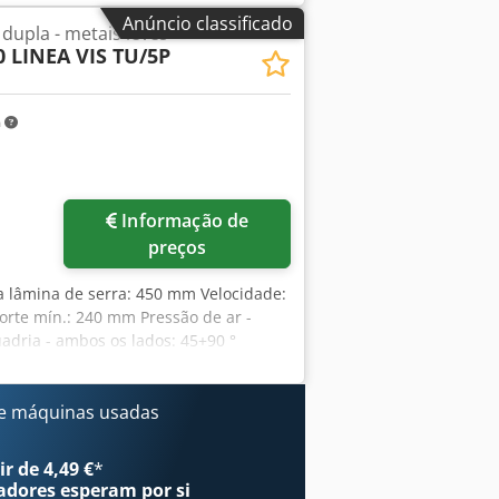
Anúncio classificado
dupla - metais leves
 LINEA VIS TU/5P
m
Informação de
preços
a lâmina de serra: 450 mm Velocidade:
te mín.: 240 mm Pressão de ar -
adria - ambos os lados: 45+90 °
x. 4,6 kW Peso da máquina: aprox. 1,1
tras caraterísticas da máquina: -
ivo pneumático de pulverização de névoa
e máquinas usadas
eis com serra comando bimanual -
 lâmina de serra, de acordo com o
r de 4,49 €
*
lâmina de serra = 66 m/s. Acessórios:
adores
esperam por si