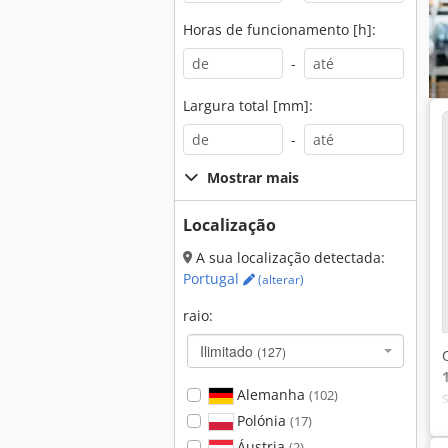
Horas de funcionamento [h]:
-
Largura total [mm]:
-
Mostrar mais
Localização
A sua localização detectada:
Portugal
(alterar)
raio:
Ilimitado
(127)
Alemanha
(102)
Polónia
(17)
Áustria
(2)