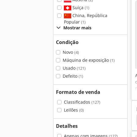
Suíça
(1)
China, República
Popular
(1)
Mostrar mais
Condição
Novo
(4)
Máquina de exposição
(1)
Usado
(121)
Defeito
(1)
Formato de venda
Classificados
(127)
Leilões
(0)
chmid
Berg & Schmid Prensa Pneumática
Vks
Detalhes
Apenas com imagens
(127)