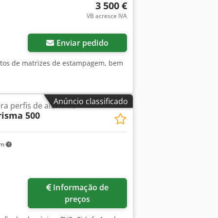
3 500 €
VB acresce IVA
Solicitar mais imagens
Enviar pedido
juntos de matrizes de estampagem, bem
Anúncio classificado
ra perfis de alumínio
risma 500
km
Informação de
preços