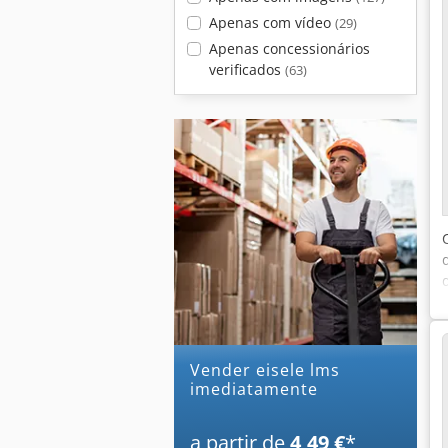
Apenas com vídeo
(29)
Apenas concessionários
verificados
(63)
Vender eisele lms
imediatamente
a partir de
4,49 €
*