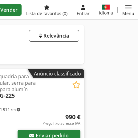
Vender
Idioma
Lista de favoritos
(0)
Entrar
Menu
Relevância
Anúncio classificado
squadria para
ular, serra para
 para alumín
G-225
1 914 km
990 €
Preço fixo acresce IVA
Enviar pedido