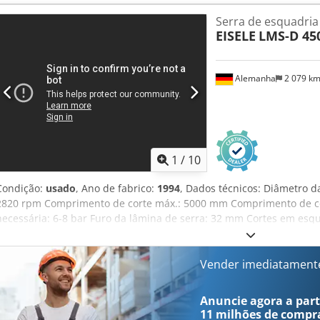
Serra de esquadria 
EISELE
LMS-D 450
Alemanha
2 079 k
1
/
10
Condição:
usado
, Ano de fabrico:
1994
, Dados técnicos: Diâmetro d
2820 rpm Comprimento de corte máx.: 5000 mm Comprimento de cor
necessária: 6-8 bar Furo da lâmina de serra: 32 mm Cortes em esqu
Ligação de ar comprimido: 6 - 8 bar Potência total necessária: apro
toneladas Dimensões da máquina aprox. CxLxA: 6,05x1,49x1,79 m Ou
Dispositivo de fixação: pneumático vertical e horizontal - Disposit
Vender imediatament
- Pés da máquina reguláveis em altura - suportes de material móv
contador de peças Diâmetro de corte em função da velocidade e da
Anuncie agora a parti
diagrama da gama de corte. Velocidade de corte a 2820 rpm e Ø da 
11 milhões de compr