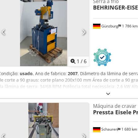
Serra a frio
BEHRINGER-EISE
Günzburg
1 786 k
1
/
6
Condição:
usado
, Ano de fabrico:
2007
, Diâmetro da lâmina de serr
de corte a 90 graus: corte plano 200x100 mm Área de corte a 90 gr
da lâmina de serra: 34/68 RPM Potência total necessária: 2,6 kW Al
Espaço necessário: aproximadamente 1335x865x2175 m Peso da m
Máquina de cravar
Pressta Eisele
P
Schauren
1 680 km