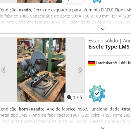
Condição:
usado
, Serra de esquadria para alumínio EISELE Tipo L
de fabrico 1980 Capacidade de corte 90° = 150 x 100 mm 45° = 12
400 mm Corte em esquadria +/- 45° Velocidade da lâmina 1700 / 34
Ligação elétrica 380 Volts, 50 Hz Dimensões da mesa à frente do ba
/ 4 / 2-7 - Unidade de serra inclinável 45° para a esquerda para c
Estado sólido | Ano
uma lâmina para alumínio Ø 400 mm Crsdpfxezinzre Ai Njf - Bico d
Eisele
Type LMS 
80 mm - Base metálica robusta Dimensões necessárias (CxLxA) 105
estado
Lambsborn
1 661 
1
/
5
Condição:
bom (usado)
, Ano de fabrico:
1967
, Funcionalidade:
tota
metal tipo LMS I -Ano de fabricação: 1967 -380 Volts -1450 rpm; 29
Transporte possível mediante custo adicional! Devido à idade da m
comerciais, a garantia está excluída.