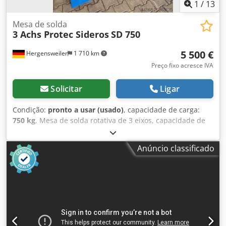
1
/
13
Mesa de solda
3 Achs Protec Sideros
SD 750
5 500 €
Hergensweiler
1 710 km
Preço fixo acresce IVA
Solicitar
Ligar
Condição:
pronto a usar (usado)
, capacidade de carga:
750 kg
, Mesa de solda rotativa de 3 eixos, capacidade de
carga de 750 kg, painel de controle. Dwodpfsxxvgzex Actoa
Inclinação e velocidade continuamente ajustáveis de 0,05 a
Anúncio classificado
1,0 rpm. Diâmetro do disco de fixação: 0,8 metros. Altura
inclinada até o centro, mín. aprox. 0,45 m + 0,1 m base,
máx. 1,1 m + 0,1 m base. Altura na horizontal, mín. aprox.
0,56 m + 0,1 m base. Comprimento 2,0 m, largura 1,05 m.