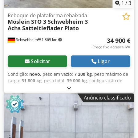
1
/
3
Reboque de plataforma rebaixada
Möslein
STO 3 Schwebheim 3
Achs Satteltieflader Plato
34 900 €
Schwebheim
1 869 km
Preço fixo acresce IVA
Solicitar
Ligar
Condição:
novo
, peso em vazio:
7 200 kg
, peso máximo de
carga:
31 800 kg
, peso total:
39 000 kg
, configuração de
eixo:
3 eixos
, suspensão:
ar
, tamanho do pneu:
235/75 R
17,5
, cor:
outro
, tipo de engrenagem:
outro
, dimensão do
Anúncio classificado
pneu dianteiro:
235/75 R 17,5
, tamanho do pneu traseiro:
235/75 R 17,5
, cabina do condutor:
outro
, classe de
emissão:
nenhum
, combustível:
biodiesel
, Equipamento:
ABS, travão de ar comprimido
, Comprimento do piso
elevado aprox. 4.180 mm, comprimento do piso rebaixado
aprox. 9.400 mm, parede frontal com aprox. 800 mm de