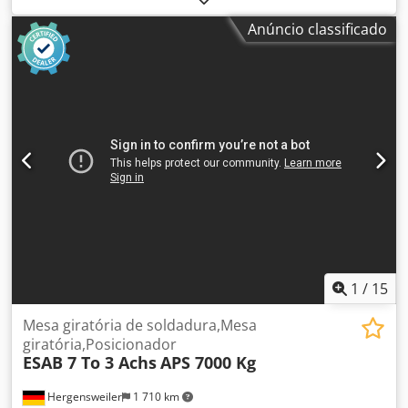
giratória Protec KT 10 000 HV de 3 eixos Conjunto completo
Anúncio classificado
incluindo controle remoto manual e duplo de pedal Visor
digital de velocidade Ajuste de altura hidráulico Ângulo de
inclinação de 0 a 130° Dwjdjxt Tgnspfx Actja Dimensões:
Altura mínima inclinada: 1050 mm Altura máxima
inclinada: 2200 mm Altura mínima horizontal: 1360 mm
Diâmetro do prato de fixação: 2000 mm Comprimento:
3250 mm, largura: 1700 mm Velocidade de 0,05 até aprox.
0,6 rpm (possível até 1,2 rpm)
1
/
15
Mesa giratória de soldadura,Mesa
giratória,Posicionador
ESAB 7 To 3 Achs
APS 7000 Kg
Hergensweiler
1 710 km