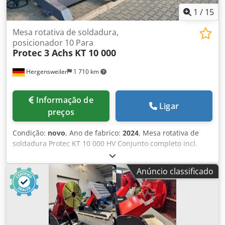
1
/
15
Mesa rotativa de soldadura,
posicionador 10 Para
Protec 3 Achs
KT 10 000
Hergensweiler
1 710 km
Informação de
Ligar
preços
Condição:
novo
, Ano de fabrico:
2024
, Mesa rotativa de
soldadura Protec KT 10 000 HV Conjunto completo incl.
controlo remoto de mão e pé duplo Visor digital para
velocidade Ajuste de altura hidráulico Intervalo de
Anúncio classificado
inclinação 0 a 130 Dsdpjk S D N Ejfx Actewa Dimensões:
Altura inclinada min: 1080mm Altura máxima basculante:
2200mm Altura horizontal min: 1400mm Diâmetro do disco
de aperto 2000mm comprimento 3250mm, largura
1780mm Velocidade de 0,05 a aprox. 0,6 rpm.