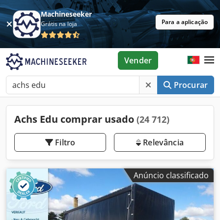
Machineseeker
Para a aplicação
Grátis na loja
Vender
Procurar
Achs Edu comprar usado
(24 712)
Filtro
Relevância
Anúncio classificado