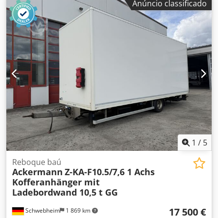
Anúncio classificado
engrenagem:
outro
, dimensão do pneu dianteiro:
235/75R17,5
, tamanho do pneu traseiro:
235/75R17,5
,
cabina do condutor:
outro
, classe de emissão:
nenhum
,
Equipamento:
ABS, travão de ar comprimido
, 8 x fechos
de contentor, bolsas para estacas, argolas de amarração,
custo adicional para rampas: 1.500 €; veículo disponível
por encomenda do cliente. -- Erros tipográficos, omissões e
alterações reservadas, imagens de exemplo --, Mais dados
em: !, Mais detalhes: ! Dedsztfaaopfx Actjwa
1
/
5
Reboque baú
Ackermann
Z-KA-F10.5/7,6 1 Achs
Kofferanhänger mit
Ladebordwand 10,5 t GG
17 500 €
Schwebheim
1 869 km