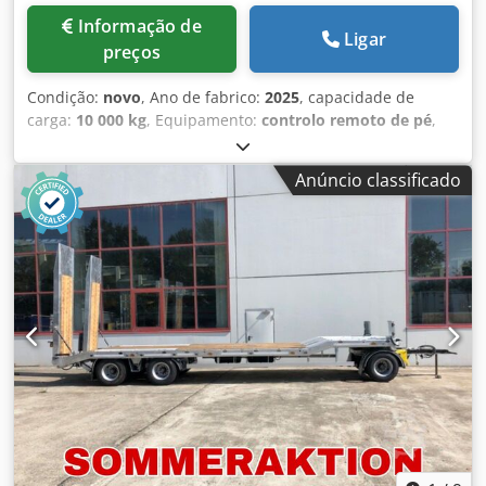
Informação de
Ligar
preços
Condição:
novo
, Ano de fabrico:
2025
, capacidade de
carga:
10 000 kg
, Equipamento:
controlo remoto de pé
,
Mesa de solda giratória Protec KT 10 000 HV de 3 eixos
Conjunto completo incluindo controle remoto manual e
Anúncio classificado
duplo de pedal Visor digital de velocidade Ajuste de altura
hidráulico Ângulo de inclinação de 0 a 130° Dimensões:
Altura mínima inclinada: 1050 mm Altura máxima
inclinada: 2200 mm Altura mínima horizontal: 1360 mm
Diâmetro do prato de fixação: 2000 mm Comprimento:
3250 mm, largura: 1700 mm Velocidade de 0,05 até aprox.
0,6 rpm (possível até 1,2 rpm) Dwedpfx Acjx Th Sujtja