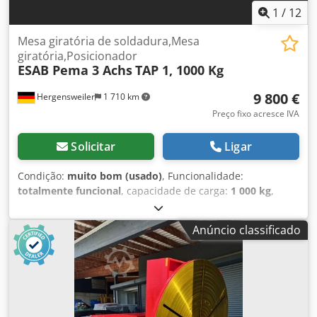
1
/
12
Mesa giratória de soldadura,Mesa
giratória,Posicionador
ESAB Pema 3 Achs
TAP 1, 1000 Kg
9 800 €
Hergensweiler
1 710 km
Preço fixo acresce IVA
Solicitar
Ligar
Condição:
muito bom (usado)
, Funcionalidade:
totalmente funcional
, capacidade de carga:
1 000 kg
,
Mesa rotativa de soldadura de 3 eixos, com ajuste
hidráulico de altura, capacidade de carga de 1000 kg,
Anúncio classificado
controlo remoto. Diâmetro do disco de fixação 900 mm, em
excelente estado. Velocidade, altura e inclinação ajustáveis
de forma contínua. Altura com disco na vertical mín. 635
mm. Altura com disco na horizontal mín. 800 mm. Altura
máxima com disco na vertical 1360 mm. Altura máxima
com disco na horizontal 1500 mm. Dwjdpeylihyefx Actja