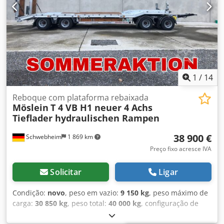
altura, 14 bolsas para estacas no quadro externo, 8
estacas removíveis, 3 travessas de estacas, 24 argolas de
amarração, 4 pares de travas para contêiner, -- Sujeito a
erros de digitação, imprecisões e alterações, imagens
ilustrativas --, Mais informações em: !, Mais detalhes: !
Djdpfjztd Ucjx Actewa
1
/
14
Reboque com plataforma rebaixada
Möslein
T 4 VB H1 neuer 4 Achs
Tieflader hydraulischen Rampen
38 900 €
Schwebheim
1 869 km
Preço fixo acresce IVA
Solicitar
Ligar
Condição:
novo
, peso em vazio:
9 150 kg
, peso máximo de
carga:
30 850 kg
, peso total:
40 000 kg
, configuração de
eixo:
3 eixos
, comprimento do espaço de carga:
9 100 mm
,