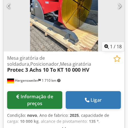
1
/
18
Mesa giratória de
soldadura,Posicionador,Mesa giratória
Protec 3 Achs 10 To
KT 10 000 HV
Hergensweiler
1 710 km
Informação de
Ligar
preços
Condição:
novo
, Ano de fabrico:
2025
, capacidade de
carga:
10 000 kg
, alcance de pivotamento:
135 °
,
Equipamento:
controlo remoto de pé
, Mesa de solda