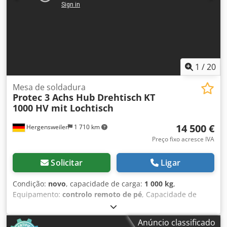
1
/
20
Mesa de soldadura
Protec 3 Achs Hub Drehtisch
KT
1000 HV mit Lochtisch
14 500 €
Hergensweiler
1 710 km
Preço fixo acresce IVA
Solicitar
Ligar
Condição:
novo
, capacidade de carga:
1 000 kg
,
Equipamento:
controlo remoto de pé
, Capacidade de
carga de 1000 kg, conjunto completo incluindo controle
remoto manual e duplo por pedal (disponível de 600 kg a
Anúncio classificado
10.000 kg) Mesa rotativa de solda de 3 eixos com ajuste de