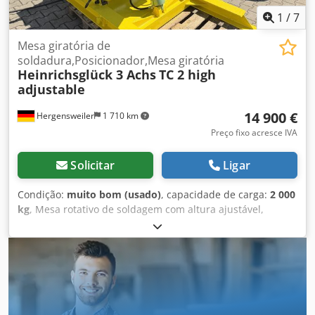
1
/
7
Mesa giratória de
soldadura,Posicionador,Mesa giratória
Heinrichsglück 3 Achs
TC 2 high
adjustable
14 900 €
Hergensweiler
1 710 km
Preço fixo acresce IVA
Solicitar
Ligar
Condição:
muito bom (usado)
, capacidade de carga:
2 000
kg
, Mesa rotativo de soldagem com altura ajustável,
capacidade de carga de 2 toneladas, com extensões de
fixação ajustáveis em comprimentos variáveis e grampos
de fixação incluídos Estado: muito bom Velocidade, altura
e inclinação ajustáveis de forma contínua Controlo remoto
manual e com pedal Transmissão da corrente de
soldadura: 600 Ampères Dimensões: Comprimento: 1940
mm Largura: 1200 mm Diâmetro do disco: 1200 mm Altura