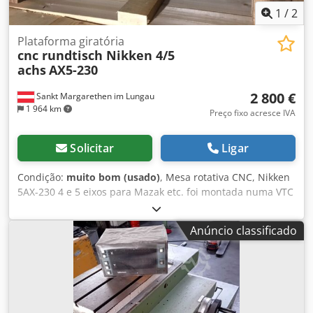
1
/
2
Plataforma giratória
cnc rundtisch Nikken 4/5
achs
AX5-230
2 800 €
Sankt Margarethen im Lungau
1 964 km
Preço fixo acresce IVA
Solicitar
Ligar
Condição:
muito bom (usado)
, Mesa rotativa CNC, Nikken
5AX-230 4 e 5 eixos para Mazak etc. foi montada numa VTC
300, devido à nova máquina de 5 eixos agora à venda,
Dwjdsp U Umkspfx Actoa
Anúncio classificado