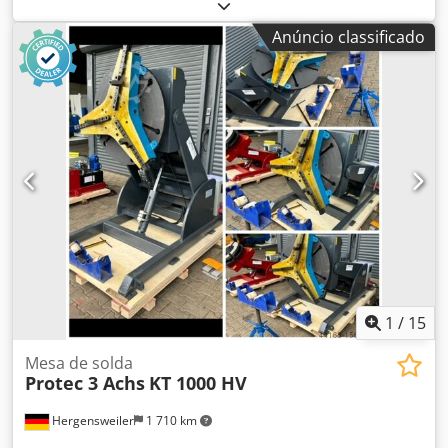
Conjunto completo com capacidade de carga de 1000 kg,
incluindo controle remoto manual e de pé duplo Mesa
Anúncio classificado
giratória de soldagem de 3 eixos ajustável em altura com
furo passante 200mm Diâmetro da placa 900 mm com
ranhuras em T alternativamente com placa sólida
perfurada aparafusada 2000 x 1000 x 200 mm, espessura
20 mm, padrão de furo 100 mm, diâmetro 28 mm Altura
horizontal mín. 0,65m, máx. Altura inclinada mín. 0,45m,
máx. Velocidade de 0,01 a 1,1 rpm Incline até 135°
Dwsdpjvllhrjfx Actoa Controle remoto manual e de pé
duplo com display de velocidade muito robusto O preço
não inclui acessórios, os acessórios vêm com um custo
adicional muito razoável Sobretaxa de mesa 1900€ (apenas
em conjunto com posicionador)
1
/
15
Mesa de solda
Protec 3 Achs
KT 1000 HV
Hergensweiler
1 710 km