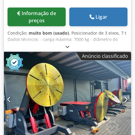
Informação de
Ligar
preços
Condição:
muito bom (usado)
, Posicionador de 3 eixos, 7 t
Dados técnicos: - carga máxima: 7000 kg - diâmetro do
prato: 1100 mm Dodjxxw Rnspfx Actewa - velocidade: 0,03 -
1,0 rpm - altura mínima da mesa na posição horizontal:
Anúncio classificado
aprox. 999 mm, máxima 2218 mm - altura mínima da mesa
na posição inclinada ao centro: aprox. 818 mm, máxima
1673 mm - prato giratório motorizado e inclinável -
movimento rotativo regulável de forma contínua
eletricamente - rotação direita/esquerda - transmissão de
corrente de soldagem: aprox. 1400 A - torque máximo:
9000 Nm - ângulo de inclinação: 135° - acionamento: 400 V
- potência de ligação: 3 x 400 V - controle manual para
direção de giro, inclinação/inclinação - dimensões aprox. C
2620 x L 1490 mm - peso aprox. 3500 kg