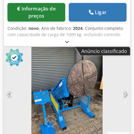
Informação de
Ligar
preços
Condição:
novo
, Ano de fabrico:
2024
, Conjunto completo
com capacidade de carga de 1000 kg, incluindo controlo
remoto manual e de pé duplo Mesa giratória de soldadura
regulável em altura com furo passante de 200 mm
Anúncio classificado
Diâmetro da placa 900mm Altura horizontal min. 0.65m,
max. 1.25m Altura inclinada min. 0.45m, max. 0.95m
Velocidade de 0,01 - 1,1 rpm Inclinação até 135 Controlo
remoto manual e de pé duplo com indicação da velocidade
Muito robusto Mandris disponíveis a um custo adicional
consoante o modelo e o tamanho Dwjdpfxjr Tr A Ue Actsa