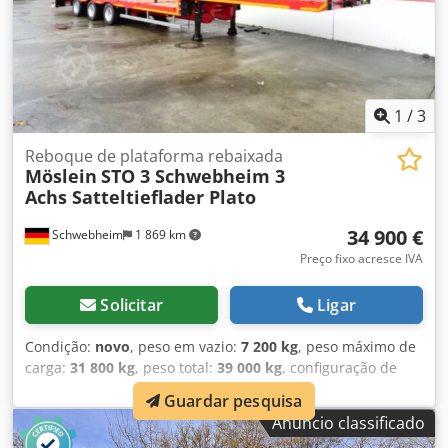
1
/
3
Reboque de plataforma rebaixada
Möslein
STO 3 Schwebheim 3
Achs Satteltieflader Plato
34 900 €
Schwebheim
1 869 km
Preço fixo acresce IVA
Solicitar
Ligar
Condição:
novo
, peso em vazio:
7 200 kg
, peso máximo de
carga:
31 800 kg
, peso total:
39 000 kg
, configuração de
eixo:
3 eixos
, suspensão:
ar
, tamanho do pneu:
235/75 R
Guardar pesquisa
17,5
, cor:
outro
, tipo de engrenagem:
outro
, dimensão do
Anúncio classificado
pneu dianteiro:
235/75 R 17,5
, tamanho do pneu traseiro: