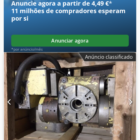
Anuncie agora a partir de 4,49 €
*
em posição inclinada: mín. 700 mm, máx. 1550 mm Altura
11 milhões de compradores
esperam
em posição horizontal: mín. 900 mm, máx. 1700 mm Peso:
por si
1750 kg Dedszk Ra Topfx Actjwa
Anunciar agora
*por anúncio/mês
Anúncio classificado