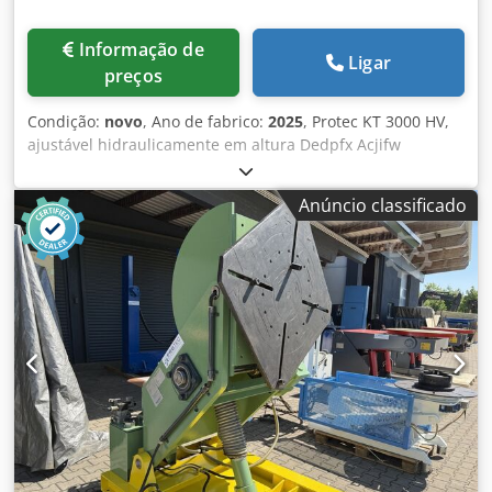
Informação de
Ligar
preços
Condição:
novo
, Ano de fabrico:
2025
, Protec KT 3000 HV,
ajustável hidraulicamente em altura Dedpfx Acjifw
Hdetswa Carga 3000 KG Comando manual à distância com
visor digital Comando à distância com dois pés Altura
Anúncio classificado
aprox. min. 700mm inclinada para o centro, altura máx.
1400mm Diâmetro da placa facial 1400mm Ângulo de
inclinação min. 135 Velocidade 0,05 a 0,9 rpm. Potência do
motor 3 KW