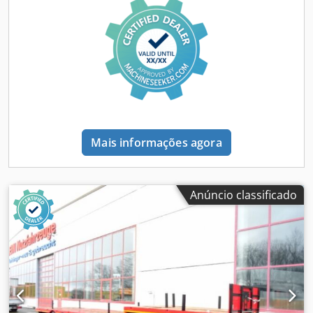
carga (aproximadamente): 900 mm, 20 pontos de fixação
por 10 toneladas, 14 bolsos para travessas no chassi
externo, piso de madeira com 70 mm de espessura, caixa
de armazenamento com tampa para correntes de
amarração ou cintas de tensão, sinalização de contorno
conforme as normas, freio de estacionamento com
acumulador de pressão, inclui indicador de carga por eixo,
veículo galvanizado por imersão a quente, também
disponível com 9 m de comprimento da plataforma de
Mais informações agora
carga + alargamento, sobrecusto para: rampas de alumínio
= preço: 2.200 €, painéis de aviso com iluminação = preço:
800 €, erros, omissões e alterações reservadas, imagens
ilustrativas, mais dados em: !, Mais detalhes: ! Dwodpfx
Anúncio classificado
Aceztd Szotja