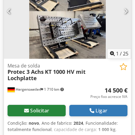
1
/
25
Mesa de solda
Protec 3 Achs
KT 1000 HV mit
Lochplatte
14 500 €
Hergensweiler
1 710 km
Preço fixo acresce IVA
Solicitar
Ligar
Condição:
novo
, Ano de fabrico:
2024
, Funcionalidade:
totalmente funcional
, capacidade de carga:
1 000 kg
,