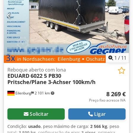
1
/
11
Reboque aberto com lona
EDUARD
6022 5 PB30
Pritsche/Plane 3-Achser 100km/h
8 269 €
Eilenburg
2 101 km
Preço fixo acresce IVA
Solicitar
Ligar
Condição:
usado
, peso máximo de carga:
2 566 kg
, peso
total:
3 500 kg
, configuração de eixo:
3 eixos
, primeira