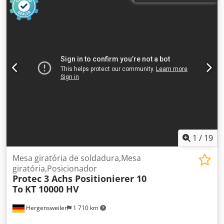
altura com furo passante de 200 mm Diâmetro do prato
900 mm com ranhuras em T, alternativamente com placa
sólida perfurada aparafusada de 2000 x 1000 x 200 mm,
espessura 20 mm, furação com espaçamento de 100 mm,
diâmetro 28 mm Altura horizontal mín. 0,65 m, máx. 1,25
m Altura inclinada mín. 0,45 m, máx. 0,95 m Velocidade de
0,01 a 1,1 rpm Dwsdpfx Acsx Th A Hstea Inclinação até
135° Controle manual e duplo por pedal com indicação de
velocidade Muito robusto Preço sem acessórios, acessórios
disponíveis a um custo adicional muito acessível Sobretaxa
para tampo da mesa: 1900,-€ (apenas em conjunto com o
posicionador)
1
/
19
Mesa giratória de soldadura,Mesa
giratória,Posicionador
Protec 3 Achs Positionierer 10
To
KT 10000 HV
Hergensweiler
1 710 km