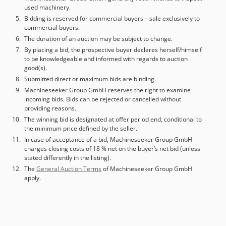
used machinery.
mesa: 400 × 400 mm - Placa do carro: 200 × 200 mm -
Bidding is reserved for commercial buyers – sale exclusively to
Execução: com canais em T e fixação central do cilindro
commercial buyers.
==== Velocidades - Velocidade de avanço: 10 mm/s -
The duration of an auction may be subject to change.
Velocidade de retorno: até 25 mm/s - Velocidade de
By placing a bid, the prospective buyer declares herself/himself
prensagem: 0 – 10 mm/s ==== Hidráulica - Número de
to be knowledgeable and informed with regards to auction
cilindros: 1 - Pressão máxima de trabalho: 290 bar -
good(s).
Precisão da pressão: ± 5 bar - Bomba: bomba de
Submitted direct or maximum bids are binding.
engrenagem, aprox. 9 l/min - Volume de óleo: aprox. 80 l
Machineseeker Group GmbH reserves the right to examine
(HLP 46) - Temperatura do óleo: máx. 55 °C - Temperatura
incoming bids. Bids can be rejected or cancelled without
ambiente: máx. 40 °C ==== Motriz & Elétrica - Potência do
providing reasons.
motor: 3 kW - Potência total conectada: aprox. 5 kW -
The winning bid is designated at offer period end, conditional to
Alimentação principal: 400 V AC - Tensão de comando: 24 V
the minimum price defined by the seller.
DC - Frequência: 50 Hz ==== Equipamentos & Operação -
In case of acceptance of a bid, Machineseeker Group GmbH
Ajuste de pressão via regulador rotativo - Operação com
charges closing costs of 18 % net on the buyer’s net bid (unless
alavanca manual de duas velocidades - Indicador de
stated differently in the listing).
temperatura do óleo - Cabo de alimentação do quadro
The
General Auction Terms
of Machineseeker Group GmbH
apply.
elétrico: 3.000 mm com plugue de 16 A - Estrutura da
máquina com pintura eletrostática / dupla pintura ====
Quadro elétrico - Grau de proteção: IP54 - Espaço de
reserva: aprox. 20 % - Refrigeração: não - Iluminação
interna: não - Comutador de modo de operação: com trava