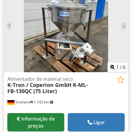
1
/
6
Alimentador de material seco
K-Tron / Coperion GmbH
K-ML-
FB-130QC (75 Liter)
Sinsheim
1 742 km
Informação de
Ligar
preços