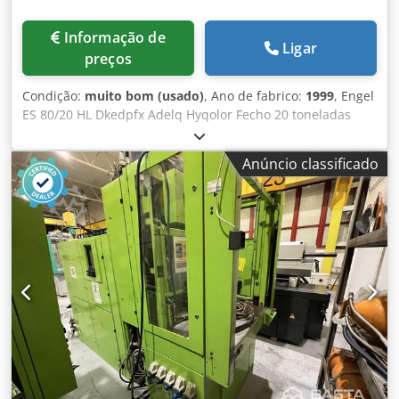
Informação de
Ligar
preços
Condição:
muito bom (usado)
, Ano de fabrico:
1999
, Engel
ES 80/20 HL Dkedpfx Adelq Hyqolor Fecho 20 toneladas
Ano 1999 Escantilhão 22 mm Capacidade de elevação
38cm3 Placa de fixação alargada 550x430
Anúncio classificado