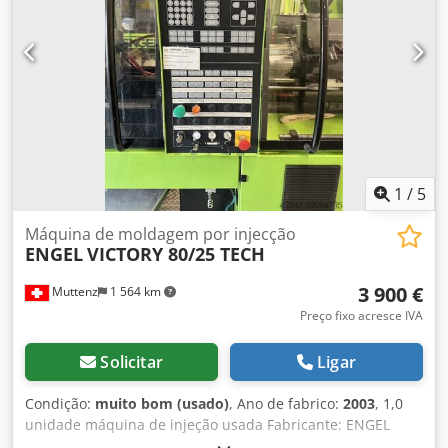
kg Altura: 2800 mm
1
/
5
Máquina de moldagem por injecção
ENGEL
VICTORY 80/25 TECH
3 900 €
Muttenz
1 564 km
Preço fixo acresce IVA
Solicitar
Ligar
Condição:
muito bom (usado)
, Ano de fabrico:
2003
, 1,0
unidade máquina de injeção usada Fabricante: ENGEL
Modelo: VICTORY 80/25 TECH Ano de fabricação: 2003