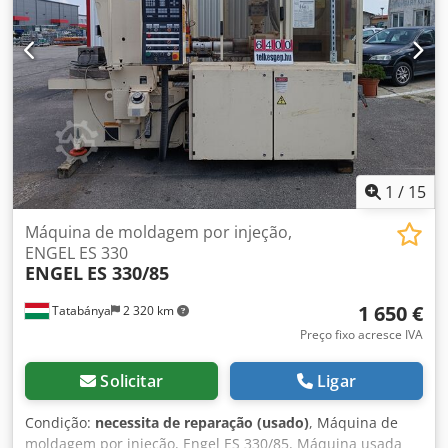
23.905 horas de funcionamento. A máquina foi utilizada
exclusivamente para testes de amostras. Inspeção sob
energia possível a qualquer momento! Dados técnicos
conforme imagens! Máquina disponível imediatamente!
Dkjdpfx Adjy Iwlasler
1
/
15
Máquina de moldagem por injeção,
ENGEL ES 330
ENGEL
ES 330/85
1 650 €
Tatabánya
2 320 km
Preço fixo acresce IVA
Solicitar
Ligar
Condição:
necessita de reparação (usado)
, Máquina de
moldagem por injeção, Engel ES 330/85, Máquina usada