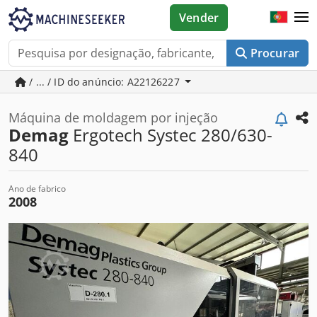
Vender
Procurar
/ ... / ID do anúncio: A22126227
Máquina de moldagem por injeção
Demag
Ergotech Systec 280/630-
840
Ano de fabrico
2008