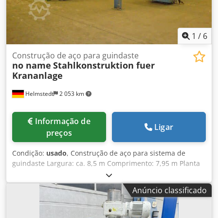
1
/
6
Construção de aço para guindaste
no name
Stahlkonstruktion fuer
Krananlage
Helmstedt
2 053 km
Informação de
Ligar
preços
Condição:
usado
, Construção de aço para sistema de
guindaste Largura: ca. 8,5 m Comprimento: 7,95 m Planta
desmantelada a planta será vendida "como é" turnê: você
está cordialmente convidado, para visitar o artigo - sinta-
Anúncio classificado
se livre para contatar-nos e agende a curto prazo.
Dkodpfxebruzge Adljr Atenção: não garante, não troca, não
há retorno possível