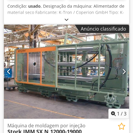
Condição:
usado
, Designação da máquina: Alimentador de
material seco Fabricante: K-Tron / Coperion GmbH Tipo: K-
ML-FB-130QC Ano de fabrico: Desconhecido Velocidade:
Velocidade do misturador : 5,6 rpm Capacidade: 75 litros
Anúncio classificado
Dkodpfx Asiv Ic Eodlor Motorização: 0,25 kW. - Unidade
misturadora 0,25 kW Dimensões: Comprimento 800 mm x
largura 700mm x altura 1200mm Peso vazio: 100 kg
Técnica. Documentação: Não Observação: Motor de
mistura 0,25 kW, velocidade 5,6 rpm Estado: Usado Preço:
A pedido
1
/
3
Máquina de moldagem por injeção
Stork IMM
SX N 12000-19000