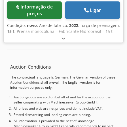
Informação de
Ligar
preços
Condição:
novo
, Ano de fabrico:
2022
, força de prensagem:
15 t
, Prensa monocoluna – Fabricante Hidrobrasil – 15 t
tipo C – Mesa 400 × 400 mm À venda está uma prensa
hidráulica monocoluna com estrutura em C do fabricante
Hidrobrasil, com uma força de prensagem de até 15 t. A
máquina foi projetada para operação contínua em turnos
e é ideal para trabalhos de montagem, prensagem e leves
Auction Conditions
operações de conformação em oficinas e produção. ====
Dados técnicos + Informações: Prensa hidráulica
The contractual language is German. The German version of these
monocoluna – 15 t ==== Informações gerais - Fabricante:
Auction Conditions
shall prevail. The English version is for
Hidrobrasil - Modelo: Prensa monocoluna / Prensa tipo C -
information purposes only.
Tipo de construção: Prensa de estrutura em C / Prensa
monocoluna - Força de prensagem: máx. 15 t (150 kN) -
Auction goods are sold on behalf of and for the account of the
seller cooperating with Machineseeker Group GmbH.
Faixa de pressão: 5 – 17 t ajustável - Peso da máquina:
aprox. 1,1 t - Dimensões (C × L × A): aprox. 1.150 × 800 ×
All prices and bids are net prices and do not include VAT.
1.900 mm - Altura da mesa: 850 mm - Lado de operação: 1
Stated dismantling and loading costs are binding.
==== Área de trabalho - Abertura máxima: 400 mm - Curso:
All information is provided to the best of knowledge –
Machineseeker Group GmbH generally recommends to inspect
350 mm Dkedpfxjitylgs Adler ==== Mesa & Carro - Placa da