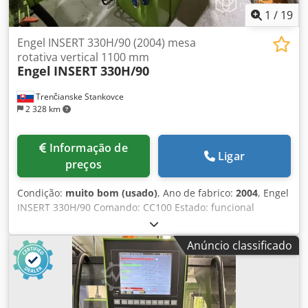
1
/
19
Engel INSERT 330H/90 (2004) mesa
rotativa vertical 1100 mm
Engel
INSERT 330H/90
Trenčianske Stankovce
2 328 km
Informação de
Ligar
preços
Condição:
muito bom (usado)
, Ano de fabrico:
2004
, Engel
INSERT 330H/90 Comando: CC100 Estado: funcional
Dksdpfxou Dbkdj Adler Máquina vertical com injeção
horizontal Diâmetro da mesa rotativa: 1100 mm Força de
Anúncio classificado
fechamento: 90 toneladas Abertura máx.: 570 Abertura
mín.: 270 Tamanho das placas: 590x340 Rosca: 40 mm
Comprimento da rosca: 160 mm Volume de injeção: 201
cm³ Pressão de injeção: 1230 bar Motor: 15 kW Peso: 5600