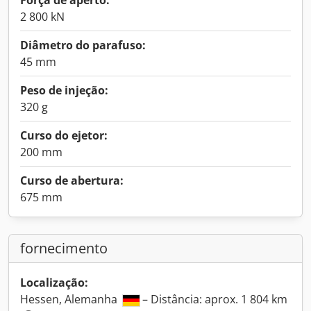
Força de aperto:
2 800 kN
Diâmetro do parafuso:
45 mm
Peso de injeção:
320 g
Curso do ejetor:
200 mm
Curso de abertura:
675 mm
fornecimento
Localização:
Hessen, Alemanha
– Distância: aprox. 1 804 km