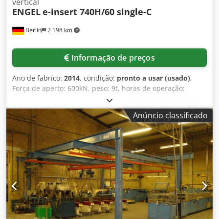
vertical
ENGEL
e-insert 740H/60 single-C
Berlin
2 198 km
Informação de preços
Ano de fabrico:
2014
, condição:
pronto a usar (usado)
,
Força de aperto: 600kN, peso: 9t, horas de operação:
3638h, com robô de manipulação ENGEL viper 20. Dedpfx
Aeh Nypfodlskr
Anúncio classificado