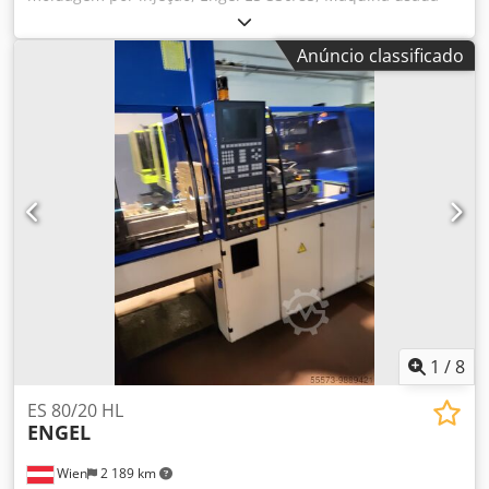
Conforme mostrado nas fotos, seu estado de
funcionamento é incerto. Dimensões totais: 3100 x 1950 x
Anúncio classificado
2600 mm Peso: 5500 kg Fabricante: Engel Modelo: ES
330/85 Ano de fabricação: 1997 Dados elétricos: 380V, 60 A
Placas de controle: Keba PS 244; Keba DO 321; Keba DO
321; Keba DO 321; Keba DI 325; Keba DI 325; Keba DI 325;
Keba TT 081; Keba AR 181; Keba PD 242; Keba CU 211.
Dkjdpfxjukn S Hj Adlor
1
/
8
ES 80/20 HL
ENGEL
Wien
2 189 km