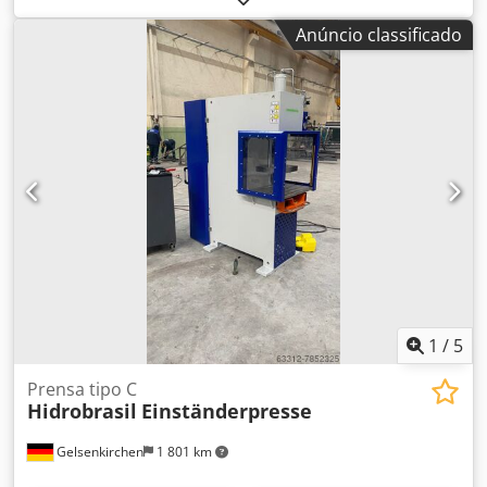
Força de fechamento: 25 toneladas Distância entre
Anúncio classificado
tirantes: sem tirantes Diâmetro do fuso: 22 mm Dkodexgi
Etjpfx Adlsr Volume máximo de injeção: 36 cm³ Peso da
peça moldada: 34 g/PS Comando: CC100 Equipamentos: -1
x extração de núcleo -Válvula de sopro
1
/
5
Prensa tipo C
Hidrobrasil
Einständerpresse
Gelsenkirchen
1 801 km