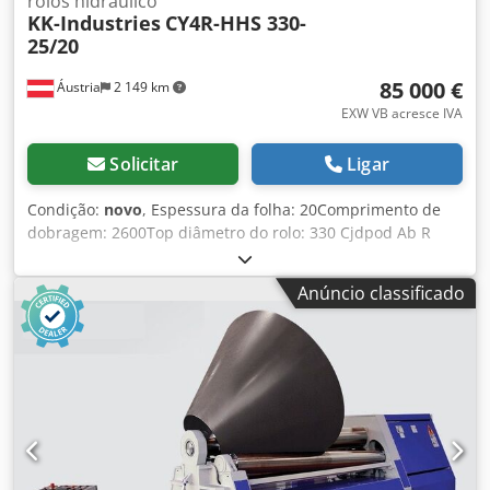
rolos hidráulico
KK-Industries
CY4R-HHS 330-
25/20
85 000 €
Áustria
2 149 km
EXW VB acresce IVA
Solicitar
Ligar
Condição:
novo
, Espessura da folha: 20Comprimento de
dobragem: 2600Top diâmetro do rolo: 330 Cjdpod Ab R
Aefx Adioha Dados técnicos: - Rolos endurecidos e polidos
- Corpo completo de aço ST-52 - Os 4 rolos estão dispostos
Anúncio classificado
simetricamente - Tampa accionada hidraulicamente para
fácil remoção de material - Visor digital para a posição
inferior e lateral do rolo - Alimentação hidráulica - Os
cilindros superiores e inferiores são accionados
hidraulicamente e por caixa de velocidades - Os
movimentos verticais do rolo inferior são accionados
hidraulicamente - Painel de controlo móvel - Em
conformidade com as normas CE Opções: - velocidade de
rotação variável EURO 4.681,-- - Tabela de alimentação de