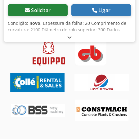
Solicitar
Ligar
Condição:
novo
, Espessura da folha: 20 Comprimento de
curvatura: 2100 Diâmetro do rolo superior: 300 Dados
técnicos: - Rolos temperados e polidos - Corpo completo
em aço ST-52 - Os 4 rolos estão dispostos simetricamente -
Tampa acionada hidraulicamente para fácil remoção do
material - Visor digital para posição do rolo inferior e
lateral - entrega hidráulica - Os rolos superiores e
inferiores são acionados por sistemas hidráulicos e
engrenagens - Os movimentos verticais do rolo inferior são
acionados hidraulicamente - Painel de controle móvel - De
acordo com as normas CE Opcionalmente: Cjdpfsd Ab R
Njx Adijha - velocidade de rotação variável - Mesa de
alimentação de material - Radiador de óleo - Suporte
central - Apoios laterais - Extrator automático de material
- Controle PLC - Controle CNC - Sistema automático de
carregamento de material - Rolo superior substituível -
Sistema de suporte de rolo inferior ajustável (para
requisitos especiais do cliente) Temos muitas referências!