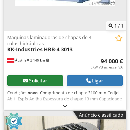
1
/
1
Máquinas laminadoras de chapas de 4
rolos hidráulicas
KK-Industries
HRB-4 3013
94 000 €
Áustria
2 149 km
EXW VB acresce IVA
Solicitar
Ligar
Condição:
novo
, Comprimento de chapa: 3100 mm Cedjd
Ab H Espfx Adijha Espessura de chapa: 13 mm Capacidade
de pré-curvatura: 10 mm Potência total instalada: 15 kW
Peso aprox.: 10 t Dimensões (C x L x A): 4,88 x 1,16 x 1,18 m
Anúncio classificado
A imagem é ilustrativa. Diâmetro dos cilindros
(superior/inferior): Ø270 mm Comprimento de dobra: 3100
mm Espessura máxima de chapa para dobra normal: 13