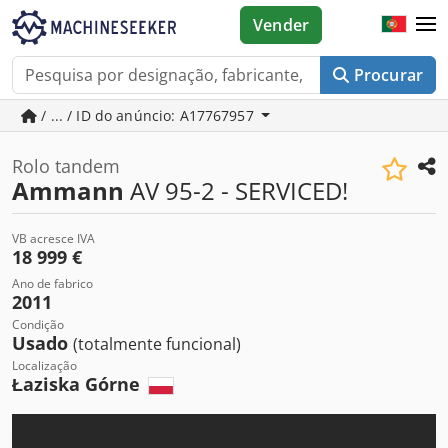
Vender
Procurar
/ ... / ID do anúncio: A17767957
Rolo tandem
Ammann
AV 95-2 - SERVICED!
VB acresce IVA
18 999 €
Ano de fabrico
2011
Condição
Usado
(totalmente funcional)
Localização
Łaziska Górne