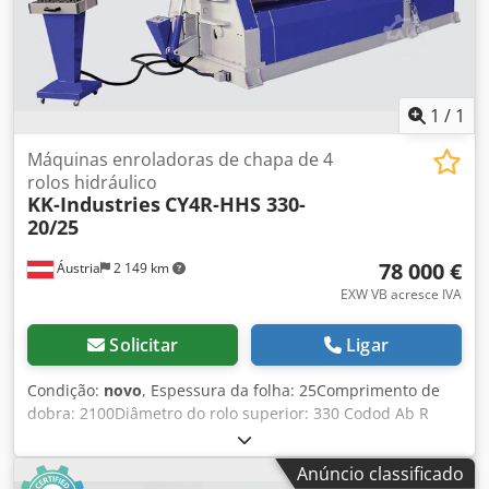
material EURO 3.400,-- - refrigerador de óleo EURO 1.040,--
- Apoio ao centro EURO 13.600... - Apoio lateral EURO 9.200
- Extractor automático de material - SPS-control - Controlo
CNC - Sistema de carregamento automático de material -
Rolo superior permutável - Sistema ajustável de suporte
1
/
1
do rolo inferior (para requisitos especiais do cliente)
Temos muitas referências!
Máquinas enroladoras de chapa de 4
rolos hidráulico
KK-Industries
CY4R-HHS 330-
20/25
78 000 €
Áustria
2 149 km
EXW VB acresce IVA
Solicitar
Ligar
Condição:
novo
, Espessura da folha: 25Comprimento de
dobra: 2100Diâmetro do rolo superior: 330 Codod Ab R
Depfx Adisha Dados técnicos: - Rolos endurecidos e
polidos - Corpo completo em aço ST-52 - Os 4 rolos estão
Anúncio classificado
dispostos simetricamente - Tampa acionada