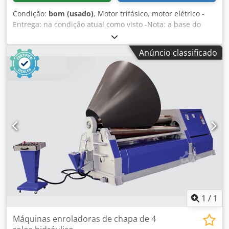
Condição:
bom (usado)
, Motor trifásico, motor elétrico -
Entrega: na condição atual como visto -Nota: a base do
motor foi soldada uma vez Chedpfx Aed E Tfrjdija -
Potência: 52/143 kW -Velocidade: 1485/2970 rpm -Eixo
Anúncio classificado
cônico: Ø 70 a 60 mm 125 mm de comprimento -Projeto: B3
-Classe de proteção: IP 54 -Dimensões: 1130/920/H630 mm
-Peso: 876kg
1
/
1
Máquinas enroladoras de chapa de 4