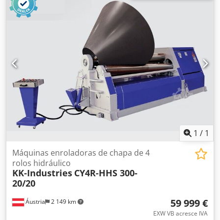
hidraulicamente para fácil remoção de material - Display
digital para posição dos rolos inferior e lateral - entrega
hidráulica - Os rolos superiores e inferiores são acionados
por sistemas hidráulicos e caixas de engrenagens - Os
movimentos verticais do rolo inferior são acionados
hidraulicamente - Painel de controle móvel - De acordo
com as normas CE Opções: - velocidade de rotação variável
EURO 4.681.-- - Tabela de alimentação de material EURO
3.400.-- - Radiador de óleo EURO 1.040.-- - Centro de apoio
EURO 13.600.-- - Suporte lateral EURO 8.400.-- - Extrator
automático de material - Controle CLP - Controle CNC -
Sistema automático de carregamento de materiais - Rolo
superior intercambiável - Sistema de suporte de rolo
1
/
1
inferior ajustável (para necessidades especiais do cliente)
Máquinas enroladoras de chapa de 4
rolos hidráulico
KK-Industries
CY4R-HHS 300-
20/20
59 999 €
Áustria
2 149 km
EXW VB acresce IVA