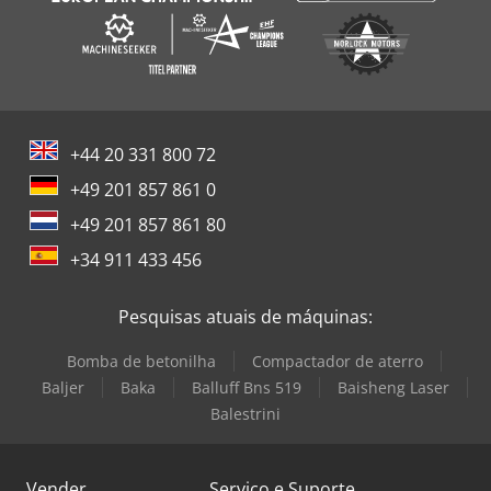
+44 20 331 800 72
+49 201 857 861 0
+49 201 857 861 80
+34 911 433 456
Pesquisas atuais de máquinas:
Bomba de betonilha
Compactador de aterro
Baljer
Baka
Balluff Bns 519
Baisheng Laser
Balestrini
Vender
Serviço e Suporte