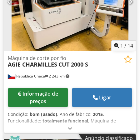
1000x560 mm Posições no magazine de troca de
ferramenta: 24 Potência do spindle a 40%ED: 18,5 kW Peso
aproximado: 6.500 kg Os dados técnicos, acessórios e
descrição da máquina não são vinculativos.
1
/
14
Máquina de corte por fio
AGIE CHARMILLES
CUT 2000 S
República Checa
2 243 km
Informação de
Ligar
preços
Condição:
bom (usado)
, Ano de fabrico:
2015
,
Funcionalidade:
totalmente funcional
, Máquina de
Eletroerosão a Fio GF AgieCharmilles CUT 2000 S – Ano
2015 – Pacote de Ferramentas EROWA Máquina CNC de
Anúncio classificado