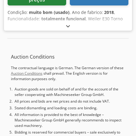
Condição:
muito bom (usado)
, Ano de fabrico:
2018
,
Funcionalidade:
totalmente funcional
, Weiler E30 Torno
de Precisão Fabricante: Weiler Modelo: E30 Ano de
fabricação: 2018 Condição: usado, ligado, pronto para
demonstração Horas de funcionamento: 8.500h Inclui: -
Documentação - Pés da máquina - Sistema de refrigeração
- Lâmpada da máquina - Castanha de três garras - Torre
Auction Conditions
de ferramentas com 8 posições Csdpfx Aioy Uzgbjksrf
The contractual language is German. The German version of these
Auction Conditions
shall prevail. The English version is for
information purposes only.
Auction goods are sold on behalf of and for the account of the
seller cooperating with Machineseeker Group GmbH.
All prices and bids are net prices and do not include VAT.
Stated dismantling and loading costs are binding.
All information is provided to the best of knowledge –
Machineseeker Group GmbH generally recommends to inspect
used machinery.
Bidding is reserved for commercial buyers – sale exclusively to