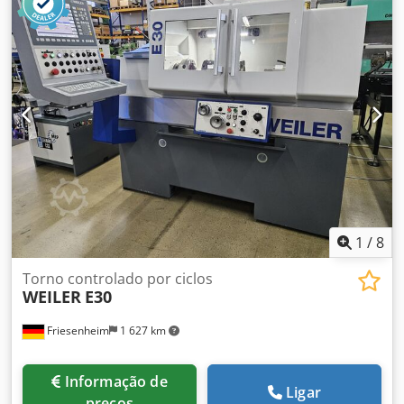
HSK - A63 Troca automática de ferramentas 46 posições
Velocidade do spindle 24.000 rpm Comando Heidenhain
ITNC 530 Espaço necessário (incl. portas) 5.605 x 4.290 x
3.159 mm Peso 12.500 kg Inclui IKZ 40 bar Inclui
documentação
1
/
8
Torno controlado por ciclos
WEILER
E30
Friesenheim
1 627 km
Informação de
Ligar
preços