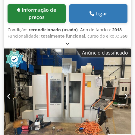
Informação de
Ligar
preços
Condição:
recondicionado (usado)
, Ano de fabrico:
2018
,
Funcionalidade:
totalmente funcional
, curso do eixo X:
350
mm
, curso do eixo Y:
250 mm
, curso do eixo Z:
256 mm
,
GF AgieCharmilles CUT 2000S Ano de fabricação: 2018
Anúncio classificado
Cursos: X = 350 mm, Y = 250 mm, Z = 256 mm Crsdpfx
Aozlx A Soikef Cursos dos eixos U/V: +/- 70 mm Conicidade
máxima: 30° a uma altura de 100 mm Dimensões máximas
da peça de trabalho: 750 x 550 x 250 mm Peso máximo da
peça de trabalho: 200/450 kg Gerador AGIE IPG-V
Qualidade de superfície alcançável: Ra: 0,05 µm Diâmetros
de fio disponíveis: 0,05 – 0,30 mm, incluindo a opção KIT 50
Máquina de corte por eletroerosão por fio com sistema
automático de enfiação do fio Com depósito rebaixável
automaticamente (acessível por 2 lados) Inclui caixa de
comando AGIEJOGGER para configuração confortável
Controle VISION 5 Ecrã colorido LCD de 15", teclado e rato
Inclui AGIESETUP 3D Inclui a opção Conic-Plus para