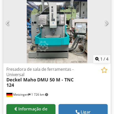
COM FIOS DE 0,05 E 0,07 MM Codpoy Twkaofx Aikjrf FAIXA
DE FIO PERMITIDA 0,05-0,33 MM GERADOR AGIEVISION 5
MÓDULO SUPERFINISH ACABAMENTOS ATÉ 0,05 Ra
ALTURA DE RE.ENFIAMENTO 220 MM BOBINAS ATÉ 8 KG
AMPLA SELEÇÃO DE TECNOLOGIAS PARA OS
MATERIAIS/PEÇAS MAIS COMUNS POSSIBILIDADE DE TEST
CUT
1
/
4
Fresadora de sala de ferramentas -
Universal
Deckel Maho
DMU 50 M - TNC
124
Metzingen
1 726 km
Informação de
Ligar