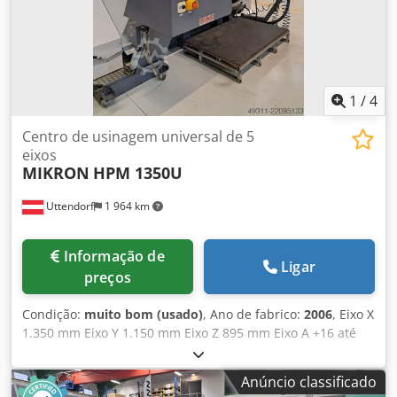
1
/
4
Centro de usinagem universal de 5
eixos
MIKRON
HPM 1350U
Uttendorf
1 964 km
Informação de
Ligar
preços
Condição:
muito bom (usado)
, Ano de fabrico:
2006
, Eixo X
1.350 mm Eixo Y 1.150 mm Eixo Z 895 mm Eixo A +16 até
-120 graus Mesa rotativa diâmetro 1.100 x 1.000 mm Máx.
dimensão da peça 1.000 x 1.000 x 500 mm Credpfx Ajzclk
Anúncio classificado
Soikof Carga máxima da mesa 1.600 kg Porta-ferramentas