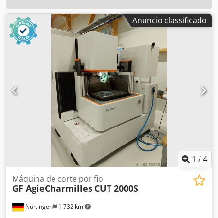
Anúncio classificado
1
/
4
Máquina de corte por fio
GF AgieCharmilles
CUT 2000S
Nürtingen
1 732 km