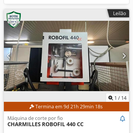
Leilão
1
/
14
Termina em
9
d
21
h
29
min
15
s
Máquina de corte por fio
CHARMILLES
ROBOFIL 440 CC