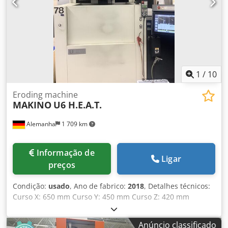
1
/
10
Eroding machine
MAKINO
U6 H.E.A.T.
Alemanha
1 709 km
Informação de
Ligar
preços
Condição:
usado
, Ano de fabrico:
2018
, Detalhes técnicos:
Curso X: 650 mm Curso Y: 450 mm Curso Z: 420 mm
Comando: MAKINO Hyper i Eixo U: ± 75 mm Dedpfoy I Ak
Isx Adkjck Eixo V: ± 75 mm Tamanho máx. da peça (C x L x
Anúncio classificado