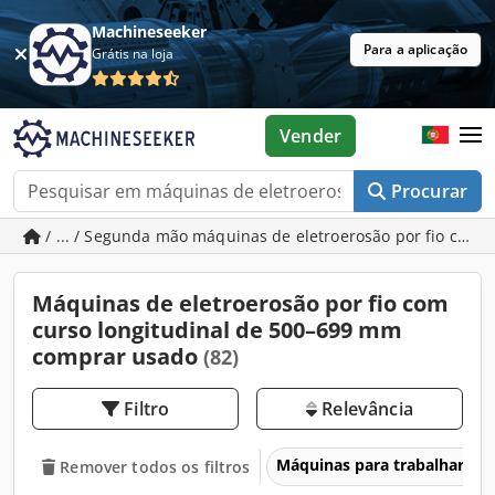
Machineseeker
Para a aplicação
Grátis na loja
Vender
Procurar
/ ... / Segunda mão máquinas de eletroerosão por fio com
Máquinas de eletroerosão por fio com
curso longitudinal de 500–699 mm
comprar usado
(82)
Filtro
Relevância
Máquinas para trabalhar me
Remover todos os filtros