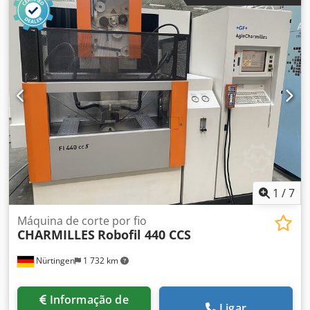
A): 1000 x 800 x 400 mm Peso máx. da peça: 1500 kg
Tamanho da mesa: 910 x 710 mm Peso da máquina aprox.:
5 t Dimensões (Comprimento/Largura/Altura): 3 x 3 x 2,3 m
Acessórios: Memória do programa 10 GB Interface
Ethernet I/P Máquina de eletroerosão a fio por imersão de
5 eixos em excelente estado. Sistema H.E.A.T. para as
maiores velocidades de corte.
1
/
7
Máquina de corte por fio
CHARMILLES
Robofil 440 CCS
Nürtingen
1 732 km
Informação de
Ligar