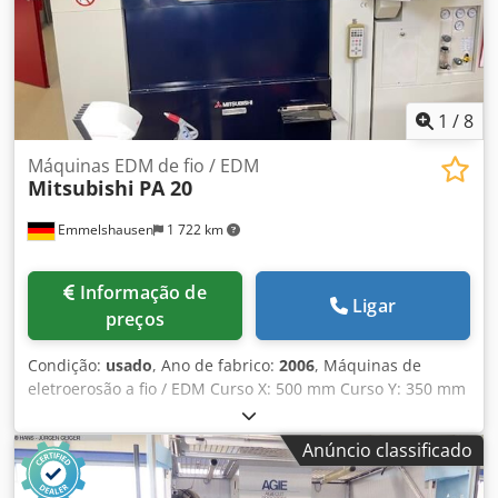
1
/
8
Máquinas EDM de fio / EDM
Mitsubishi
PA 20
Emmelshausen
1 722 km
Informação de
Ligar
preços
Condição:
usado
, Ano de fabrico:
2006
, Máquinas de
eletroerosão a fio / EDM Curso X: 500 mm Curso Y: 350 mm
Curso Z: 300 mm Tamanho máximo da peça X: 1050 mm
Tamanho máximo da peça Y: 800 mm Tamanho máximo da
Anúncio classificado
peça Z: 295 mm Peso máximo da peça: 1500 kg Tamanho
da mesa X: 780 mm Tamanho da mesa Y: 630 mm com