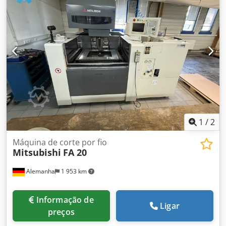
de colisão integrada (ICP) em todos os 5 eixos Dimensões
máximas da peça: 1200 x 700 x 400 mm Peso máximo da
peça: 1500 kg Velocidade de corte de 400 mm²/min Melhor
acabamento superficial: Ra 0,2 µm Diâmetros de fio
disponíveis: 0,15 mm a 0,33 mm Dimensões do
equipamento completo: 2600 x 2810 x 2240 mm Peso total
do equipamento: 3300 kg A máquina já foi testada e
passou por uma revisão. Sob pedido, oferecemos os
seguintes serviços: - Colocação em funcionamento da
máquina nas suas instalações - Formação sobre o sistema
de controlo - Acessórios como refrigeradores e dispositivos
de fixação
1
/
2
Máquina de corte por fio
Mitsubishi
FA 20
Alemanha
1 953 km
Informação de
Ligar
preços