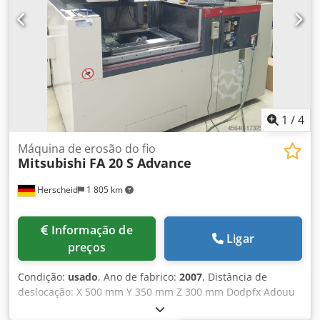
1
/
4
Máquina de erosão do fio
Mitsubishi
FA 20 S Advance
Herscheid
1 805 km
Informação de
Ligar
preços
Condição:
usado
, Ano de fabrico:
2007
, Distância de
deslocação: X 500 mm Y 350 mm Z 300 mm Dodpfx Adouu
Dl Rskjck Máquina de banho-maria Enfiador de fio