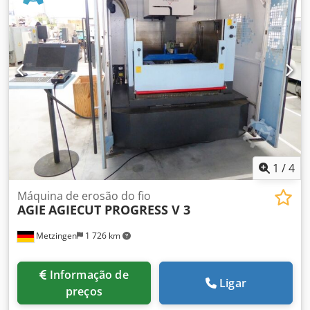
enfiamento automático do fio Eixo U / V: 42 mm Gerador:
50 Ampere Djdpjw S Egfjfx Adksck Corte em banho de água
A máquina foi operada com fio de 0,10 e 0,07 mm em aço e
latão.
1
/
4
Máquina de erosão do fio
AGIE
AGIECUT PROGRESS V 3
Metzingen
1 726 km
Informação de
Ligar
preços