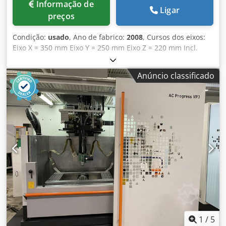
Informação de
Ligar
preços
Condição:
usado
, Ano de fabrico:
2008
, Cursos dos eixos:
Eixo X = 350 mm Eixo Y = 250 mm Eixo Z = 220 mm Incl.
refrigerador Totalmente funcional Dcsdew Swd Aspfx
Adkek
Anúncio classificado
1
/
5