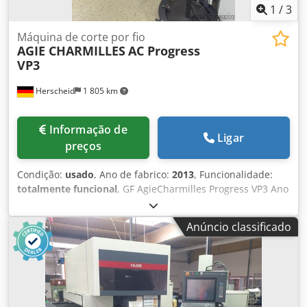
1
/
3
Máquina de corte por fio
AGIE CHARMILLES
AC Progress
VP3
Herscheid
1 805 km
Informação de
Ligar
preços
Condição:
usado
, Ano de fabrico:
2013
, Funcionalidade:
totalmente funcional
, GF AgieCharmilles Progress VP3 Ano
de fabricação 2013 Cursos dos eixos: X= 500 mm, Y= 350
mm, Z= 426 mm Cursos dos eixos U/V: +/- 70 mm Dedpfx
Anúncio classificado
Adozcdtxsksck Conicidade máxima: 30° a 100 mm de altura
Diâmetros de fio disponíveis: 0,15 – 0,33 mm Máquina com
tanque de imersão em água e alimentação automática de
fio e