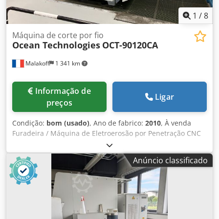
1
/
8
Máquina de corte por fio
Ocean Technologies
OCT-90120CA
Malakoff
1 341 km
Informação de
Ligar
preços
Condição:
bom (usado)
, Ano de fabrico:
2010
, À venda
Furadeira / Máquina de Eletroerosão por Penetração CNC
de 5 Eixos – OCEAN Technologies OCT-90120CA (2010) 📝
DESCRIÇÃO Dsdpfozrfpxjx Adkjck À venda: Máquina de
Anúncio classificado
eletroerosão por perfuração/penetração de alta precisão
com 5 eixos CNC, da marca OCEAN Technologies Co., Ltd.,
modelo OCT-90120CA. Máquina industrial de grande
capacidade, ideal para a perfuração rápida de furos
profundos e o usinagem de moldes complexos nos setores
de moldagem, aeronáutico e mecânica de precisão. ⚙️