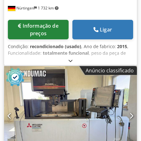
Nürtingen
1 732 km
Informação de
Ligar
preços
Condição:
recondicionado (usado)
, Ano de fabrico:
2015
,
Funcionalidade:
totalmente funcional
, peso da peça de
trabalho (máx.):
1 000 kg
, curso do eixo X:
600 mm
, curso
do eixo Y:
400 mm
, curso do eixo Z:
350 mm
, A GF
Anúncio classificado
AgieCharmilles CUT 30P, fabricada em 2015, é uma
máquina de eletroerosão a fio usada, potente e precisa,
especialmente desenvolvida para usinagens exigentes na
indústria de processamento de metais. Graças à tecnologia
de ponta e ao sistema de controlo inteligente, a CUT 30P
oferece a mais alta qualidade de corte, baixa necessidade
de manutenção e um excelente retorno sobre o
investimento. Principais características e vantagens: ✅
Ampla área de trabalho: Tamanho da peça de trabalho:
máx. 1050 x 800 x 350 mm Peso máximo da peça de
trabalho: 1.000 kg Cursos: X/Y/Z: 600 x 400 x 350 mm U/V: ±