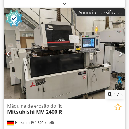
mm z 310 mm Dedpfszcdwwjx Adkjck Inclui refrigerador
Máquina em excelente estado de conservação
Anúncio classificado
1
/
3
Máquina de erosão do fio
Mitsubishi
MV 2400 R
Herscheid
1 805 km