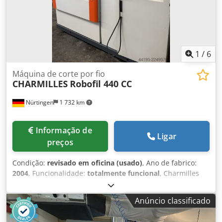
1
/
6
Máquina de corte por fio
CHARMILLES
Robofil 440 CC
Nürtingen
1 732 km
Informação de
Ligar
preços
Condição:
revisado em oficina (usado)
, Ano de fabrico:
2004
, Funcionalidade:
totalmente funcional
, Charmilles
Robofil 440 CC Ano de fabricação: 2004 Sistema de controlo
Charmilles Millenium Cursos (X / Y / Z): 550 x 350 x 400 mm
Anúncio classificado
Cursos (U / V): 550 x 350 mm Dcjdpfx Adezrur Noksk Ângulo
de cone máximo: +/- 30° a uma altura de 400 mm Proteção