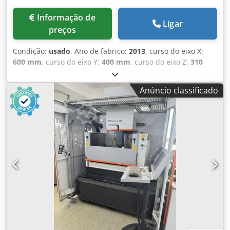
Informação de
Ligar
preços
Condição:
usado
, Ano de fabrico:
2013
, curso do eixo X:
600 mm
, curso do eixo Y:
400 mm
, curso do eixo Z:
310
mm
, Curso dos eixos X 600 / Y 400 / Z 310 Máquina de
banho de água Enfiamento automático de fio Dsdpfx Adox
Anúncio classificado
Hgg Dskock Resfriador