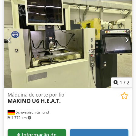
2 300 mm
, altura da peça de trabalho (máx.):
260 mm
,
largura da peça (máx.):
650 mm
, comprimento da peça
(máx.):
940 mm
, peso total:
6 000 kg
, Máquina de corte por
fio CNC em muito bom estado. Foi completamente
verificada por um técnico de serviço da Makino. A máquina
foi limpa e todas as bombas foram verificadas, com novos
rolamentos e vedadas. Dcsdewww Nqspfx Adkok
1
/
2
Máquina de corte por fio
MAKINO
U6 H.E.A.T.
Schwäbisch Gmünd
1 772 km
Informação de