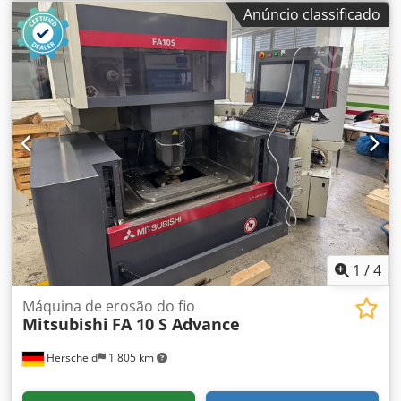
automático
Anúncio classificado
1
/
4
Máquina de erosão do fio
Mitsubishi
FA 10 S Advance
Herscheid
1 805 km