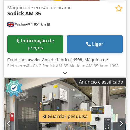
Máquina de erosão de arame
Sodick
AM 35
Wishaw
1 851 km
Informação de
Ligar
preços
Condição:
usado
, Ano de fabrico:
1998
, Máquina de
Eletroerosão CNC Sodick AM 35 Modelo: AM 35 Ano: 1998
Controle: Neuro Fuzzy II 40: Deslocamento do eixo X: 350
mm Deslocamento do eixo Y: 250 mm Deslocamento do
Anúncio classificado
eixo Z: 250 mm Dimensões do Tanque: L 790 x P 590 x A
320 mm Peso máximo do eletrodo: 50 kg Carga máxima da
mesa: 550 kg Dsdpfx Ajwqgh Asdksck Com: Mandril
magnético 350 x 250 mm
Guardar pesquisa