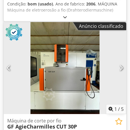
Condição:
bom (usado)
, Ano de fabrico:
2006
, MÁQUINA
Máquina de eletroerosão a fio (Drahterodiermaschine)
Djdpfxezr Uuqo Adksck Fabricante: Mitsubishi Modelo da
máquina: FA 20 Comando: Ano de fabricação: 2006 DADOS
Anúncio classificado
TÉCNICOS Percursos dos eixos - Eixo X: (mm) 500 - Eixo Y:
(mm) 350 - Eixo Z: (mm) 300 Mesa da máquina - Dimensões
da mesa fixa C x L: (mm) 780 x 630 - Carga máxima da
mesa: (kg) 1.500 - Dimensões da peça de trabalho: (mm)
1.050 x 800 x 295
1
/
5
Máquina de corte por fio
GF AgieCharmilles
CUT 30P