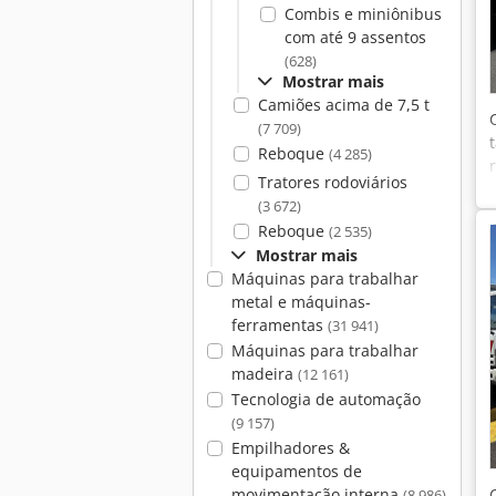
Combis e miniônibus
com até 9 assentos
(628)
Mostrar mais
Camiões acima de 7,5 t
(7 709)
Reboque
(4 285)
Tratores rodoviários
(3 672)
Reboque
(2 535)
Mostrar mais
Máquinas para trabalhar
metal e máquinas-
ferramentas
(31 941)
Máquinas para trabalhar
madeira
(12 161)
Tecnologia de automação
(9 157)
Empilhadores &
equipamentos de
movimentação interna
(8 986)