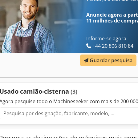
(1 compartimento), tanque de alumínio, enrolador de mangueira, Ta
compartimento). Veículo clássico. INFORMAÇÕES SOBRE ACESSÓRIO
Anuncie agora a parti
anterior e erros reservados! Crsdpfxevhg Ths Afdsf
11 milhões de compr
Informe-se agora
+44 20 806 810 84
Guardar pesquisa
Usado camião-cisterna
(3)
Agora pesquise todo o Machineseeker com mais de 200 00
Percorra as designações de máquinas mais popu