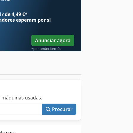
nque Vogt de 5000 litros (1
S SEM GARANTIA, alterações, venda
r de 4,49 €
*
adores
esperam por si
Anunciar agora
*por anúncio/mês
0 máquinas usadas.
Procurar
lares: