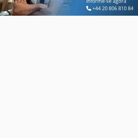
Informe-se agora
+44 20 806 810 84