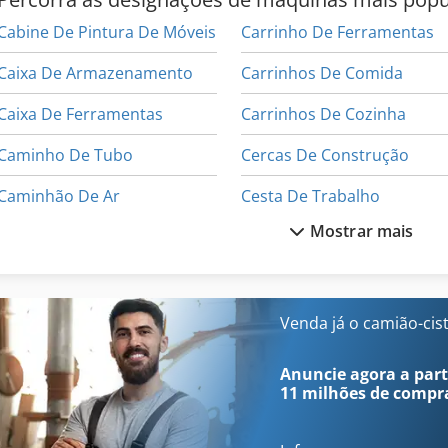
Cabine De Pintura De Móveis
Carrinho De Ferramentas
Caixa De Armazenamento
Carrinhos De Comida
Caixa De Ferramentas
Carrinhos De Cozinha
Caminho De Tubo
Cercas De Construção
Caminhão De Ar
Cesta De Trabalho
Mostrar mais
Caminhão Grande
Cestas De Transporte
Caminhões De Carga Pesada
Componente De
Canteiro De Obras
Comércio De Produtos Alimentare
Venda já o camião-cis
Carrinho De Compras
Dispositivo De Cozinha
Anuncie agora a parti
11 milhões de compr