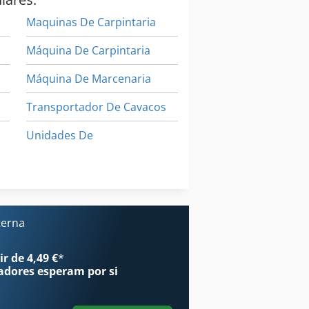
Maquinas De Carpintaria
Máquina De Carpintaria
Máquina De Marcenaria
Transportador De Cavacos
Unidades De
Veículo De Trabalho
Áreas De Aplicação
s
terna
r de 4,49 €
*
adores
esperam por si