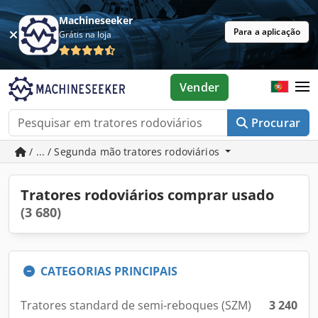
Machineseeker
Para a aplicação
Grátis na loja
Vender
Procurar
/ ... / Segunda mão tratores rodoviários
Tratores rodoviários comprar usado
(3 680)
CATEGORIAS PRINCIPAIS
Tratores standard de semi-reboques (SZM)
3 240