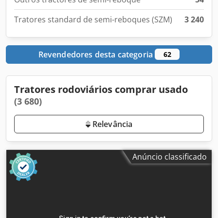
Tratores standard de semi-reboques (SZM)
3 240
Revendedores desta categoria
62
Tratores rodoviários comprar usado
(3 680)
Relevância
Anúncio classificado