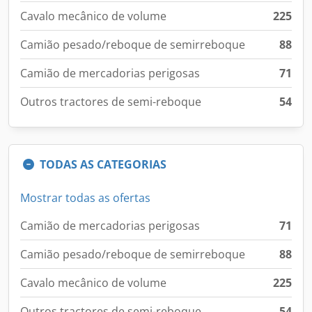
Cavalo mecânico de volume
225
Camião pesado/reboque de semirreboque
88
Camião de mercadorias perigosas
71
Outros tractores de semi-reboque
54
TODAS AS CATEGORIAS
Mostrar todas as ofertas
Camião de mercadorias perigosas
71
Camião pesado/reboque de semirreboque
88
Cavalo mecânico de volume
225
Outros tractores de semi-reboque
54