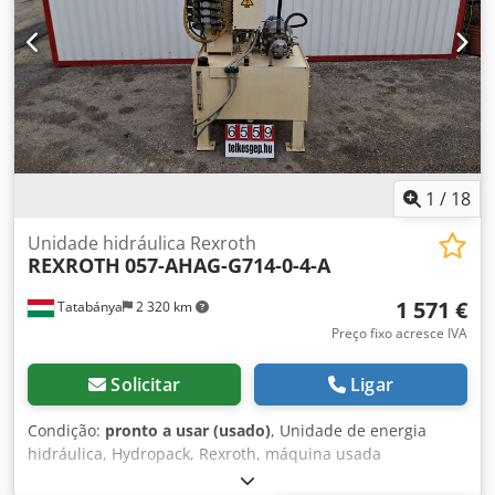
1
/
18
Unidade hidráulica Rexroth
REXROTH
057-AHAG-G714-0-4-A
1 571 €
Tatabánya
2 320 km
Preço fixo acresce IVA
Solicitar
Ligar
Condição:
pronto a usar (usado)
, Unidade de energia
hidráulica, Hydropack, Rexroth, máquina usada
Fabricante: Rexroth Chsdpfjv Dgtmex Aamea Tipo: 057-