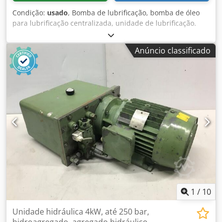
Condição:
usado
, Bomba de lubrificação, bomba de óleo
para lubrificação centralizada, unidade de lubrificação.
Bomba de lubrificação centralizada, bomba de óleo para
lubrificação centralizada, bomba hidráulica, bomba de
Anúncio classificado
óleo para lubrificação centralizada. Fabricante: BEKA
Schmiertechnik / Baier & Köppel, Pegnitz Tipo E-812 / ES0,5
Ano de fabricação: aproximadamente 1990 Vazão: 0,4 l/min
Pressão de operação: 15 bar Capacidade do reservatório:
aproximadamente 3 litros Potência do motor: 0,09 kW
Rotação do motor: 2730 rpm Consumo de corrente: 0,4 A
Conexão à rede: 400 V, 50 Hz Dimensões (C x L x A): 280 x
150 x 380 mm Peso: 8,5 kg Em bom estado Disponível em 2
unidades Codpfx Aaozpbq Hjmjha Preço indicado por
unidade
1
/
10
Unidade hidráulica 4kW, até 250 bar,