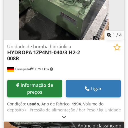
1
/
4
Unidade de bomba hidráulica
HYDROPA
1ZP4N1-040/3 H2-2
008R
Ennepetal
1 793 km
Informação de
Ligar
preços
Condição:
usado
, Ano de fabrico:
1994
, Volume do
depósito / l Pressão de alimentação / bar Peso / kg Unidade
hidráulica HYDROPA 1ZP4N1-040/3 H2-2 008R Vazão: 40/8
l/min Codezmapcjpfx Aamsha Potência: 5,5 kW Pmáx.:
Anúncio classificado
60/210 bar