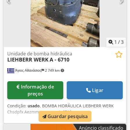
1
/
3
Unidade de bomba hidráulica
LIEHBERR WERK
A - 6710
Άγιος Αθανάσιος
2 749 km
Informação de
Ligar
preços
Condição:
usado
, BOMBA HIDRÁULICA LIEBHERR WERK
Chsdpfx Aezmmwyeamoa A-6710
Guardar pesquisa
Anúncio classificado