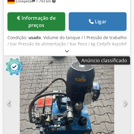
Ennepetal
1 793 km
Informação de
Ligar
preços
Condição:
usado
, Volume do tanque / l Pressão de trabalho
/ bar Pressão de alimentação / bar Peso / kg Cedpfx Aajzdvf
Ismoha Espaço necessário aprox. / m
Anúncio classificado