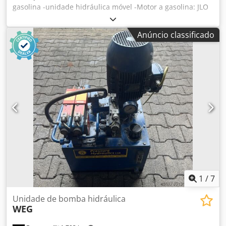
gasolina -unidade hidráulica móvel -Motor a gasolina: JLO
L152 -Potência: 4,4 KW -Bomba hidráulica: Hawe R6.0 -
Desempenho: 4,3 L/min a 1450 rpm, pressão 350 bar
Anúncio classificado
Chsdsb A Hpajpfx Aamea
1
/
7
Unidade de bomba hidráulica
WEG