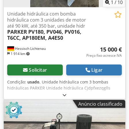
1
/
10
Unidade hidráulica com bomba
hidráulica com 3 unidades de motor
até 90 kW, até 350 bar, unidade hidr
PARKER
PV180, PV046, PV016,
T6CC, AP180EM, A4ES0
15 000 €
Hessisch Lichtenau
1 914 km
Preço fixo acresce IVA
Solicitar
Ligar
Condição:
usado
, Unidade hidráulica com 3 bombas
hidráulicas PARKER Unidade hidráulica Cjdpfxezqglls
Aamsha Ano de fabricação: 2012 ----- Bomba hidráulica
dupla, bomba de pistões axiais PARKER com motor de
Anúncio classificado
acionamento de 90 kW Tipo (bomba 1): PV180R1K4KJNMMZ
Número de série: 20921237 / 001 Pressão nominal p
dmax.: 350 bar Pressão máxima p max.: 420 bar
Cilindrada: VG max. = 180 cm³ por rotação Vazão: aprox.