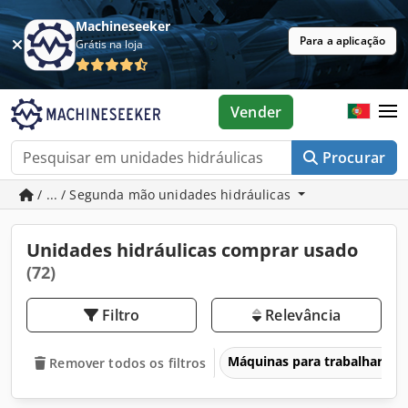
Machineseeker
Para a aplicação
Grátis na loja
Vender
Procurar
/ ... / Segunda mão unidades hidráulicas
Unidades hidráulicas comprar usado
(72)
Filtro
Relevância
Máquinas para trabalhar me
Remover todos os filtros