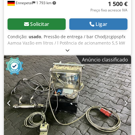
1 500 €
Ennepetal
1 793 km
Preço fixo acresce IVA
Solicitar
Ligar
Condição:
usado
, Pressão de entrega / bar Chodjzcgipspfx
Aamoa Vazão em litros / l Potência de acionamento 5,5 kW
Bomba hidráulica com motor Dados técnicos (motor)
Fabricante: BROOK HANSEN Tipo: WU-DA132SJ-D Código:
Anúncio classificado
A581502 rpm: 1450 Potência: 5,5 kW Dados técnicos
(bomba hidráulica) Fabricante: VICKERS Tipo: PV010A2R
Peso total: 190 kg