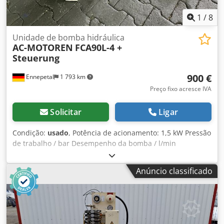
1
/
8
Unidade de bomba hidráulica
AC-MOTOREN
FCA90L-4 +
Steuerung
900 €
Ennepetal
1 793 km
Preço fixo acresce IVA
Solicitar
Ligar
Condição:
usado
, Potência de acionamento: 1,5 kW Pressão
de trabalho / bar Desempenho da bomba / l/min
Fabricante: AC-Motoren Tipo: FCA 0L-4 Potência: 1,5 kW -
1,8 kW Csdpozcgg Iofx Aamoha Rotações: 1400 rpm - 1680
Anúncio classificado
rpm Volume do tanque: aprox. 14 litros