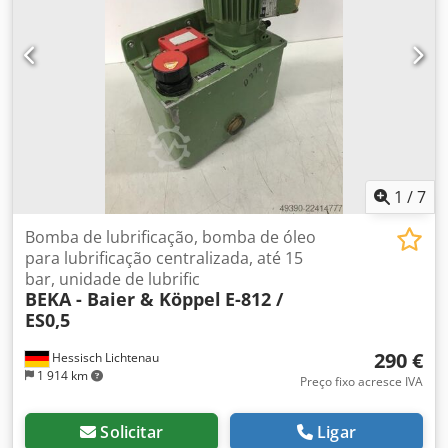
mm Peso próprio: 3500 kg Em excelente estado.
1
/
7
Bomba de lubrificação, bomba de óleo
para lubrificação centralizada, até 15
bar, unidade de lubrific
BEKA - Baier & Köppel
E-812 /
ES0,5
290 €
Hessisch Lichtenau
1 914 km
Preço fixo acresce IVA
Solicitar
Ligar