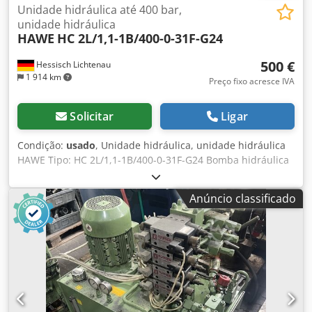
Unidade hidráulica até 400 bar,
unidade hidráulica
HAWE
HC 2L/1,1-1B/400-0-31F-G24
500 €
Hessisch Lichtenau
1 914 km
Preço fixo acresce IVA
Solicitar
Ligar
Condição:
usado
, Unidade hidráulica, unidade hidráulica
HAWE Tipo: HC 2L/1,1-1B/400-0-31F-G24 Bomba hidráulica
no reservatório Vazão: 1,1 L/min Potência da bomba
hidráulica: 0,9 kW Bomba hidráulica: 380 Volts, 50 Hz
Anúncio classificado
Pressão hidráulica: máx. 400 bar - 1 unidade de válvula
solenoide de 24 Volts Peso: aprox. 12 kg Em bom estado.
Chsdpfx Aaszpbqgjmea