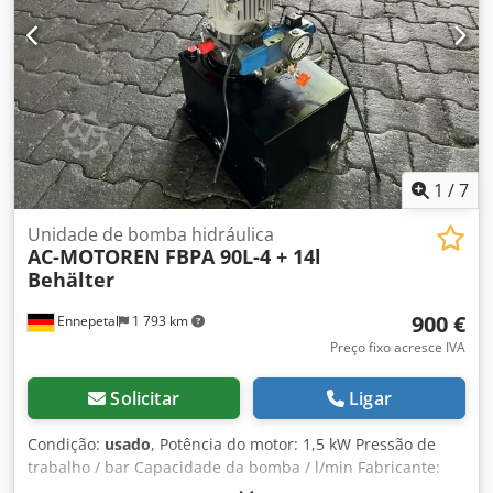
1
/
7
Unidade de bomba hidráulica
AC-MOTOREN
FBPA 90L-4 + 14l
Behälter
900 €
Ennepetal
1 793 km
Preço fixo acresce IVA
Solicitar
Ligar
Condição:
usado
, Potência do motor: 1,5 kW Pressão de
trabalho / bar Capacidade da bomba / l/min Fabricante:
AC-Motoren Modelo: FBPA 90L-4 Potência: 1,5kW - 1,8kW