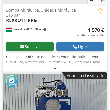
1
/
14
Bomba hidráulica, Unidade hidráulica
315 bar
REXROTH
RRG
1 570 €
Tatabánya
2 320 km
Preço fixo acresce IVA
Solicitar
Ligar
Condição:
usado
, Unidade de Potência Hidráulica, Central
Hidráulica, Rexroth RRG, Rexroth 4WE10, Máquina usada
Fabricante: Rexroth Modelo: RRG Dimensões: 1050 × 560 ×
1400 mm Capacidade do tanque: 160 dm³ Peso: 325 kg Ano
Anúncio classificado
de fabricação: 2011 Dados elétricos: 400 V Válvula: Bosch
Rexroth 4WE10 Capaz de comutação direcional e parada
em qualquer posição desejada Vazão: 100–120 L/min
Tensão de controle: 24 V Chjdeyuzihopfx Aamoa Pressão
máxima: 315 bar