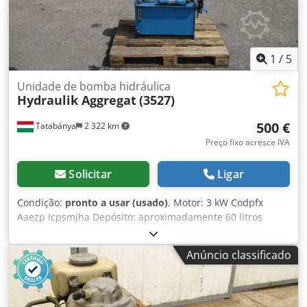
1
/
5
Unidade de bomba hidráulica
Hydraulik Aggregat
(3527)
500 €
Tatabánya
2 322 km
Preço fixo acresce IVA
Solicitar
Ligar
Condição:
pronto a usar (usado)
, Motor: 3 kW Codpfx
Aaezp Icpsmjha Depósito: aproximadamente 60 litros
Anúncio classificado