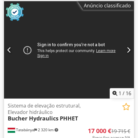
AHAG-G714-0-4-A Dimensões: 870 x 750 x 1570 mm
Anúncio classificado
Capacidade do tanque: 160 litros Tipo de bomba: Rexroth
PV7-1A/16, 160 bar Dados elétricos: Motor ABB 380-
420/220-240 V; 50 Hz; 1,2/2,1 A Número de válvulas: 14
peças Tipo: REXROTH 4WE 6 D53/OFAG24NK4 Solenóide 4
vias Conexão DN6 24 V DC
1
/
16
Sistema de elevação estrutural,
Elevador hidráulico
Bucher Hydraulics
PHHET
17 000 €
Tatabánya
2 320 km
19 715 €
Preço fixo acresce IVA