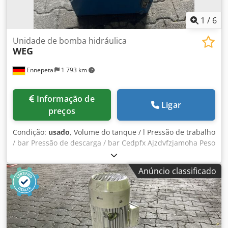
1
/
6
Unidade de bomba hidráulica
WEG
Ennepetal
1 793 km
Informação de
Ligar
preços
Condição:
usado
, Volume do tanque / l Pressão de trabalho
/ bar Pressão de descarga / bar Cedpfx Ajzdvfzjamoha Peso
/ kg Necessidade de espaço aprox. / m
Anúncio classificado