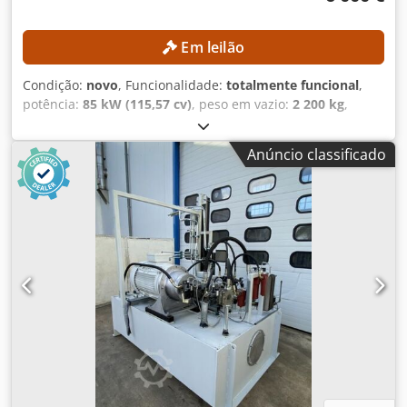
Em leilão
Condição:
novo
, Funcionalidade:
totalmente funcional
,
potência:
85 kW (115,57 cv)
, peso em vazio:
2 200 kg
,
capacidade do tanque de combustível:
200 l
, DETALHES
TÉCNICOS Tipo de motor: Diesel-hidráulico Motor: Deutz
Anúncio classificado
TCD 3.6 L4 Norma de emissões: China IV / Nível IV Potência
nominal: 85 kW (115 cv) Depósito de combustível: 200 l
DETALHES DA MÁQUINA Dimensões e peso Dimensões (C x
L x A): 2.800 x 1.400 x 1.600 mm Peso: 2.200 kg
EQUIPAMENTO Controlo remoto por rádio Vários blocos de
cilindros Unidade hidráulica: Externa Conexões para
bombas de deslocamento variável: 2 unidades, ajustáveis
manualmente Cedpeznmpljfx Aameha Conexões para
grandes bombas de engrenagem: 2 unidades, ajustáveis
através da velocidade do motor Conexão para bomba de
engrenagem pequena: 1 unidade, ajustável através da
velocidade do motor