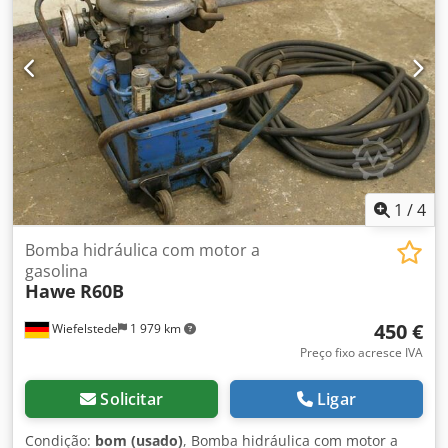
1
/
4
Bomba hidráulica com motor a
gasolina
Hawe
R60B
450 €
Wiefelstede
1 979 km
Preço fixo acresce IVA
Solicitar
Ligar
Condição:
bom (usado)
, Bomba hidráulica com motor a