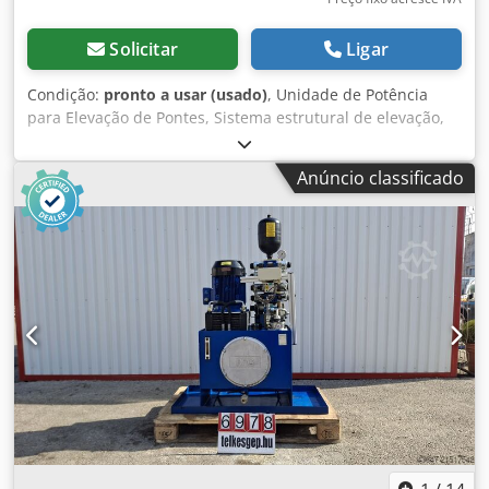
Solicitar
Ligar
Condição:
pronto a usar (usado)
, Unidade de Potência
para Elevação de Pontes, Sistema estrutural de elevação,
Unidade hidráulica de elevação, Cilindro hidráulico de
1000 toneladas, Máquina usada Fabricante: Bucher
Anúncio classificado
Hydraulics Chedpfx Aasyr Ihrsmsa Modelo: QX24-008R ;
PHHET Dimensões gerais: Largura: 1420 mm Profundidade:
860 mm Altura: 1770 mm Pressão de trabalho: 350 bar Ano
de fabricação: 2017 Peso: 850 kg Dados elétricos: 400 V; 11
kW; 20 A Cilindros hidráulicos: 1. Dimensões gerais: 900 x
900 x 485 mm Peso: 1400 kg Fabricante: Schiess Defries
Pressão de trabalho: 450 bar Capacidade de carga: 1000
toneladas Diâmetro: 710 mm 2. Dimensões gerais: 900 x
900 x 485 mm Peso: 1400 kg Fabricante: Schiess Defries
Pressão de trabalho: 450 bar Capacidade de carga: 1000
toneladas Diâmetro: 710 mm