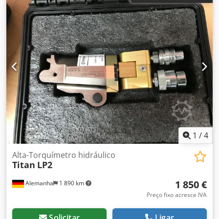
1
/
4
Alta-Torquímetro hidráulico
Titan
LP2
1 850 €
Alemanha
1 890 km
Preço fixo acresce IVA
Solicitar
Ligar