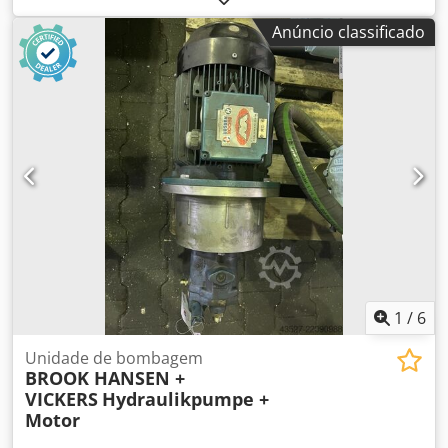
Rotação: 1.400 rpm - 1.680 rpm Chsdozcgkgopfx Aamja
Anúncio classificado
Volume do reservatório: 14 litros Q (l/min): 3,2
1
/
6
Unidade de bombagem
BROOK HANSEN +
VICKERS
Hydraulikpumpe +
Motor