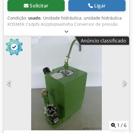
Solicitar
Ligar
Condição:
usado
, Unidade hidráulica, unidade hidráulica
KOSMEK Csdpfx Aszpbqteamoha Conversor de pressão
pneumática Tipo: PL 087 Pressão de operação: 100 bar
Vazão: 1 litro/min. Capacidade do tanque: aprox. 4,5 litros -
Anúncio classificado
acionamento pneumático - conexão hidráulica Dimensões
(C x L x A): 250 x 140 x 290 mm Peso próprio: 16 kg Em bom
estado.
1
/
6