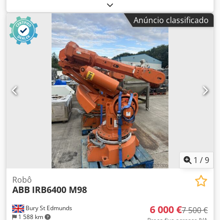
inventário de encerramento de armazém» Quantidade: 8
unidades disponíveis Dedpfxszr T Ddj Ac Esck Dispositivo
Anúncio classificado
de comutação analógico BES516-611-A-1 (BAE006Y)
0.62100125 00076 BALLUFF
1
/
9
Robô
ABB
IRB6400 M98
6 000 €
Bury St Edmunds
7 500 €
1 588 km