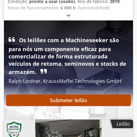
Condição:
pronto a usar (usado)
, Ano de fabrico:
2019
,
horas de funcionamento:
6 000 h
, Funcionalidade:
totalmente funcional
, capacidade de carga:
12 kg
, alcance
do braço:
1 850 mm
, Sem preço mínimo – garantia de
venda ao maior lance! DETALHES TÉCNICOS Capacidade de
carga: 12 kg Alcance: 1.850 mm DETALHES DA MÁQUINA
Os leilões com a Machineseeker são
Horas de operação: 6.000 h Dedpfxjznh Tfs Ac Ejck
Conteúdo da entrega: Robô + Controlador + Armário de
para nós um componente eficaz para
comando + Painel de operação portátil e Software ProfiNet
comercializar de forma estruturada
I/O Slave
veículos de retoma, seminovos e stocks de
armazém.
Ralph Lindner, KraussMaffei Technologies GmbH
Submeter leilão
Leilão