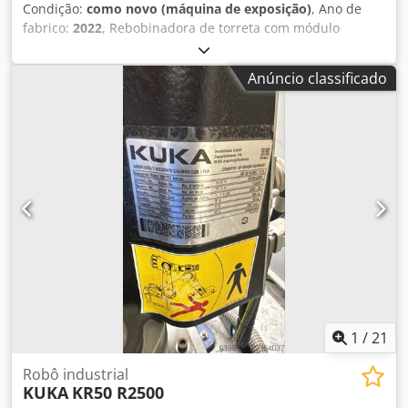
Condição:
como novo (máquina de exposição)
, Ano de
fabrico:
2022
, Rebobinadora de torreta com módulo
rotativo de corte e vinco opcional 450 Unidade rotativa de
corte e vinco: -Desbobinador com sistema de guia
Anúncio classificado
automático -Sistema automático de controlo da tensão -
Manómetros hidráulicos Unidade de rebobinagem com 6
facas -Unidade de desmontagem com 6 facas -
Desmontagem -430 mm de largura de banda Rebobinador
de torre / revólver: -Alimentador automático a partir da
tremonha -Unidade de aplicação automática de cola -
Alimentação do mandril a partir da tremonha -ejeção
automática do produto acabado -Colagem automática do
mandril -Eixos expansíveis por ar -Sistema de etiquetagem
opcional Funções: Velocidade: 60-100 m/min Diâmetro
máximo de rebobinagem: 350 mm Largura máxima: 430
mm Largura mínima de rebobinagem: 40 mm Potência
total: 12kW Alimentação eléctrica: 3PH + N + PE
Alimentação de ar: 0,8MPa Dcsdpfsh Uctvjx Ac Eek
1
/
21
Máquina em stock no nosso showroom
Robô industrial
KUKA
KR50 R2500