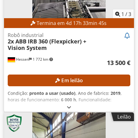
1
/
3
Termina em
4
d
17
h
33
min
43
s
Robô industrial
2x ABB
IRB 360 (Flexpicker) +
Vision System
Hessen
1 772 km
13 500 €
Em leilão
Condição:
pronto a usar (usado)
, Ano de fabrico:
2019
,
horas de funcionamento:
6 000 h
, Funcionalidade:
totalmente funcional
, capacidade de carga:
3 kg
, alcance
do braço:
1 130 mm
, Sem preço mínimo – venda garantida
Leilão
ao licitante que oferecer o valor mais alto! Leilão de dois
robôs ABB IRB 360 (Flexpicker), incluindo sistema de visão!
DETALHES TÉCNICOS Capacidade de carga: 3 kg Diâmetro