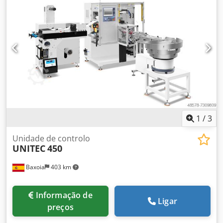
de movimento A4: ± 185° Amplitude de movimento A5: ±
120° Amplitude de movimento A6: ± 350° DETALHES DA
MÁQUINA Controlador: KR C4 compact Painel de comando:
KUKA smartPAD Desempenho de ciclo: 140 ciclos/min
Sequência de movimento: 25 mm / 305 mm / 25 mm Carga
de teste: 1 kg Temperatura ambiente durante a operação:
0 °C a 45 °C Grau de proteção de acordo com a IEC 60529:
IP65 / IP67 Grau de proteção em série de acordo com a IEC
60529: IP65 / IP67 Dimensões e peso Área de instalação:
208 mm × 208 mm Peso: aprox. 56,5 kg Posições de
montagem Chão Dcodpfeznh Rqox Ac Eek Teto Parede
Qualquer ângulo Horas de operação: 26.600 h
1
/
3
Unidade de controlo
UNITEC
450
Baxoia
403 km
Informação de
Ligar
preços