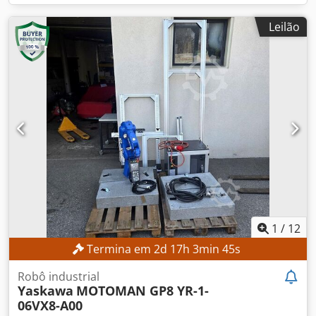
Leilão
1
/
12
Termina em
2
d
17
h
3
min
43
s
Robô industrial
Yaskawa
MOTOMAN GP8 YR-1-
06VX8-A00