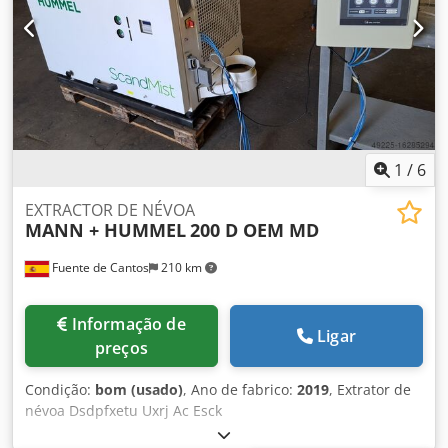
1
/
6
EXTRACTOR DE NÉVOA
MANN + HUMMEL
200 D OEM MD
Fuente de Cantos
210 km
Informação de
Ligar
preços
Condição:
bom (usado)
, Ano de fabrico:
2019
, Extrator de
névoa Dsdpfxetu Uxrj Ac Esck