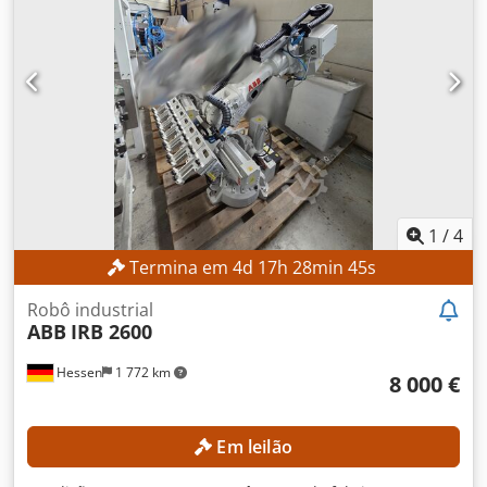
da área de trabalho: 1.130 mm Precisão de repetição da
posição: 0,03 – 0,1 mm Precisão de repetição da trajetória:
0,1 – 0,33 mm Dedpfeznh T Ejx Ac Ejck DETALHES DA
MÁQUINA Peso: 120 kg Tensão da rede: 200 – 600 V
Frequência da rede: 60 Hz Consumo de energia com carga
máxima: 0,477 kW Carga útil em ciclo de seleção e
colocação: 1 kg Temperatura ambiente: 0 a +45 °C
Humidade relativa: máx. 95 % Nível de ruído: < 70 dB(A)
Emissão: blindagem EMC/EMI Horas de funcionamento:
6.000 horas
1
/
4
Termina em
4
d
17
h
28
min
43
s
Robô industrial
ABB
IRB 2600
Hessen
1 772 km
8 000 €
Em leilão