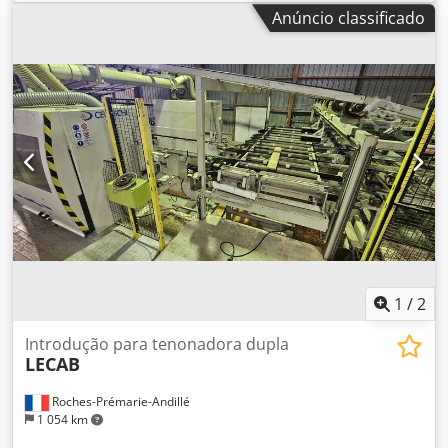
Anúncio classificado
1
/
2
Introdução para tenonadora dupla
LECAB
Roches-Prémarie-Andillé
1 054 km