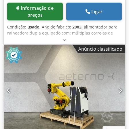
Informação de
Ligar
preços
Condição:
usado
, Ano de fabrico:
2003
, alimentador para
raineadora dupla equipado com: múltiplas correias de
alimentação, rolos de referência de alta velocidade,
alimentador para raineadora tenonadora dupla
Anúncio classificado
Dcedpfoycxnwox Ac Eok