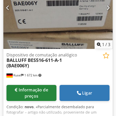
1
/
3
Dispositivo de comutação analógico
BALLUFF
BES516-611-A-1
(BAE006Y)
Kusel
1 672 km
Informação de
Ligar
preços
Condição:
novo
, «Parcialmente desembalado para
fotografar – artigo não utilizado, proveniente de um