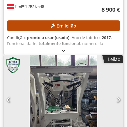
Tirol
1 797 km
8 900 €
Em leilão
Condição:
pronto a usar (usado)
, Ano de fabrico:
2017
,
Funcionalidade:
totalmente funcional
, número da
máquina/veículo:
R17393-376-4-0
, peso total:
32 kg
,
capacidade de carga:
8 kg
, modelo de controlador:
Leilão
Yaskawa YRC1000
, fabricante de terminais de
programação:
Yaskawa
, número de eixos:
6
, DETALHES
TÉCNICOS Eixos do robô: 6 Carga útil: 8 kg Peso do braço
do robô: 32 kg DETALHES DA MÁQUINA Controlador:
Yaskawa YRC1000 Fabricante do painel de programação:
Yaskawa Alimentação: 3 fases CA 380–440 V, 50/60 Hz
Corrente de entrada: 15 A Corrente máxima de proteção
contra sobrecarga do equipamento: 15 A Corrente de
curto-circuito: 2,5 kA Tipo de fonte de alimentação: ERAR-
1000-06VX8-E10 EQUIPAMENTO Braço do robô Yaskawa
Motoman GP8 Dsdpfszmwafjx Ac Eeck Controlador de robô
Yaskawa YRC1000