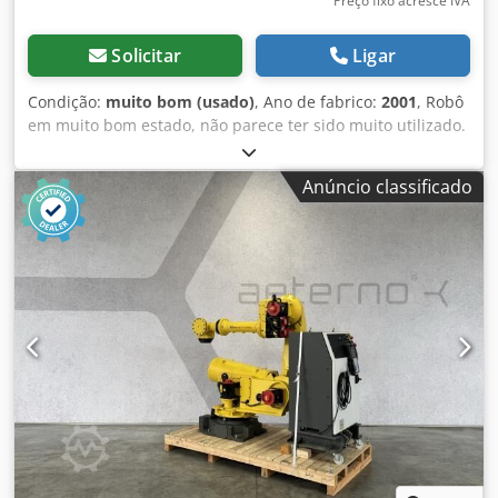
Preço fixo acresce IVA
Solicitar
Ligar
Condição:
muito bom (usado)
, Ano de fabrico:
2001
, Robô
em muito bom estado, não parece ter sido muito utilizado.
Dedenbffijpfx Ac Ejck
Anúncio classificado