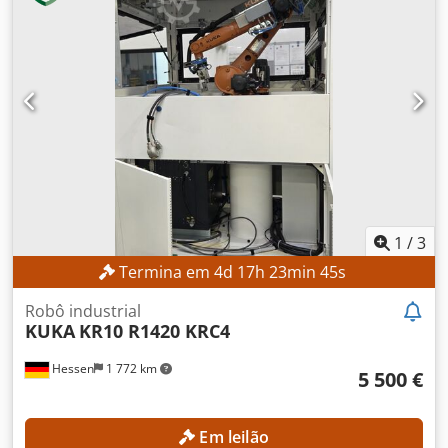
1
/
3
Termina em
4
d
17
h
23
min
43
s
Robô industrial
KUKA
KR10 R1420 KRC4
Hessen
1 772 km
5 500 €
Em leilão