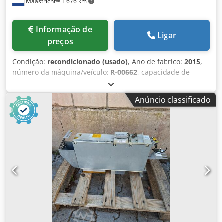
Maastricht
1 676 km
Fabricação do Gabinete: 02/2023 Comprimento do Cabo do
Controlador (m): 7 Painel de Comando: A05B-2256-
C101#EGN Djdpoztdpmefx Ac Esck Comprimento do Cabo
Informação de
do Painel de Comando (m): 10
Ligar
preços
Condição:
recondicionado (usado)
, Ano de fabrico:
2015
,
número da máquina/veículo:
R-00662
, capacidade de
carga:
20 kg
, alcance do braço:
1 650 mm
, fabricante de
controladores:
IRC5
, fabricante de terminais de
Anúncio classificado
programação:
DSQC679
, Robô ABB IRB 2600-20/1.65
recondicionado, fabricado em 10/2015. O robô é fornecido
com um controlador IRC5, incluindo o painel de comando
Flexpendant DSQC679. Os nossos especialistas realizaram
testes exaustivos no robô, após os quais efetuámos uma
manutenção de acordo com as especificações do
fabricante. O óleo é analisado para verificar a quantidade
de partículas de ferro, indicando o estado dos respetivos
eixos. Apenas os robôs em excelente estado mecânico
serão completamente recondicionados, garantindo uma
solução de longo prazo para os nossos clientes. Isto
permite-nos fornecer os nossos robôs com um período de