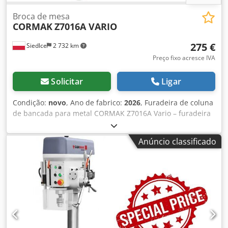
Broca de mesa
CORMAK
Z7016A VARIO
275 €
Siedlce
2 732 km
Preço fixo acresce IVA
Solicitar
Ligar
Condição:
novo
, Ano de fabrico:
2026
, Furadeira de coluna
de bancada para metal CORMAK Z7016A Vario – furadeira
de bancada de alta precisão com controle eletrônico de
velocidade variável A furadeira de bancada CORMAK
Anúncio classificado
Z7016 Vario é uma máquina compacta e funcional
destinada à perfuração precisa de metais, ideal para
aplicações profissionais e de oficina. Com controle de
velocidade variável, construção robusta e equipamento
versátil, esse modelo garante máximo controle sobre o
processo de furação e alta eficiência operacional.
Principais vantagens da máquina - Controle eletrônico de
velocidade contínua – faixa de 440–2600 rpm, permitindo o