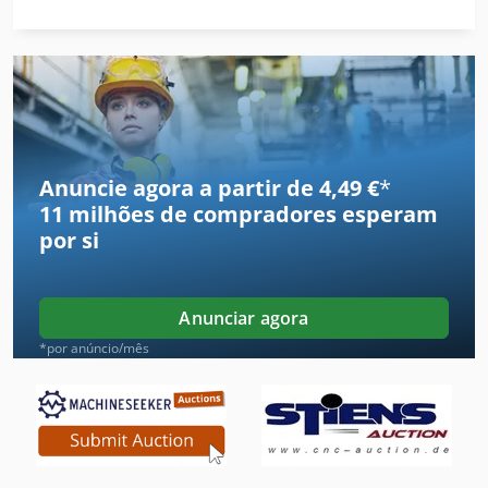
Ferramentas De Perfuração
Fresadora De
Fresadora De Mesa
Furadeira De Bancada
Anuncie agora a partir de 4,49 €
*
11 milhões de compradores
esperam
Furadeira De Coluna
por si
Furadeira De Furo Profundo
Furadeira De Impacto
Anunciar agora
Furadeira De Mesa
*por anúncio/mês
Furadeira De Papel
Furadeira De Precisão
Furador De Chapas Metálicas