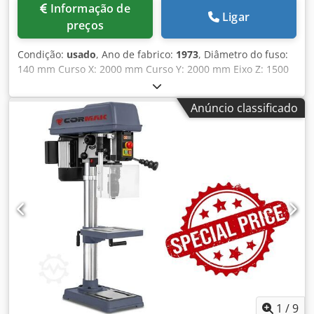
Informação de
Ligar
preços
Condição:
usado
, Ano de fabrico:
1973
, Diâmetro do fuso:
140 mm Curso X: 2000 mm Curso Y: 2000 mm Eixo Z: 1500
mm Curso do fuso – máx.: 800 mm Cone do fuso: ISO 50
Área da mesa: 1800 x 1500 mm Capacidade de carga da
Anúncio classificado
mesa: 15.000 kg Faixa de rotações: 2,3 – 810 rpm Crjdpjy
Umc Ujfx Andsf Potência total necessária: aprox. 30 kW
Peso da máquina: aprox. 31.000 kg Dimensões ocupadas:
aprox. 7300 x 5600 x 4000 mm Equipamento: - Placa frontal
com carro de montagem NC e mesa giratória NC - Display
digital Heidenhain - Diversos porta-ferramentas - Diversos
dispositivos de fixação
1
/
9