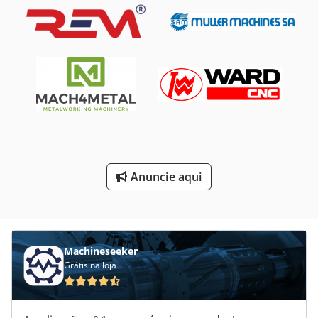
Furador De Mão
Furador De Série
Furo De Linha
Maquina De Furar De Coluna
Máquina De Moedura De Faca
Máquinas De Afiação
Anuncie aqui
Perfurador De Mesa
Tabela De Máquinas De Perfuração
Machineseeker
Grátis na loja