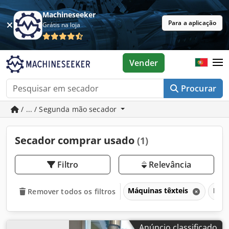
Machineseeker
Para a aplicação
Grátis na loja
Vender
Procurar
/ ... / Segunda mão secador
Secador comprar usado
(1)
Filtro
Relevância
Máquinas têxteis
Máqu
Remover todos os filtros
Anúncio classificado