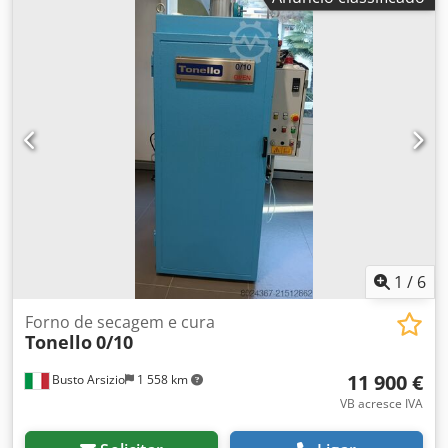
1
/
6
Forno de secagem e cura
Tonello
0/10
11 900 €
Busto Arsizio
1 558 km
VB acresce IVA