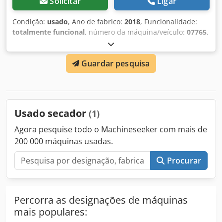
Solicitar
Ligar
Condição:
usado
, Ano de fabrico:
2018
, Funcionalidade:
totalmente funcional
, número da máquina/veículo:
07765
,
Oferecemos este forno de secagem e cura usado Tonello
0/10, ano de fabricação 2018. Fabricante: Tonello Modelo:
Guardar pesquisa
0/10 Ano de fabricação: 2018 Condição: usado ID da
categoria: 2062 ID do tipo: 1018 Tipo: Forno de secagem e
cura Se tiver alguma dúvida ou precisar de mais
informações, não hesite em nos enviar uma mensagem ou
ligar. Cjdsyuuy Tspfx Adterf
Usado secador
(1)
Agora pesquise todo o Machineseeker com mais de
200 000 máquinas usadas.
Procurar
Percorra as designações de máquinas
mais populares: