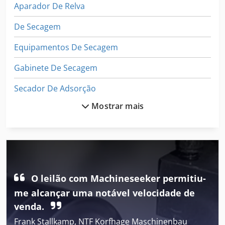
Aparador De Relva
De Secagem
Equipamentos De Secagem
Gabinete De Secagem
Secador De Adsorção
Mostrar mais
Secador De Alta
Secador De Alta Frequência
Secador De Ar
Secador De Ar Compressor
O leilão com Machineseeker permitiu-
Secador De Ar Comprimido
me alcançar uma notável velocidade de
venda.
Secador De Ar Seco
Frank Stallkamp, NTF Korfhage Maschinenbau