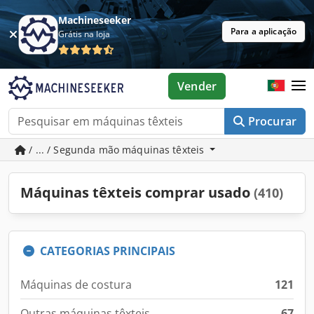
Machineseeker
Para a aplicação
Grátis na loja
Vender
Procurar
/ ... / Segunda mão máquinas têxteis
Máquinas têxteis comprar usado
(410)
CATEGORIAS PRINCIPAIS
Máquinas de costura
121
Outras máquinas têxteis
67