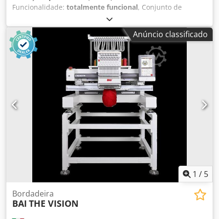
Funcionalidade:
totalmente funcional
, Conjunto de
máquinas para confecção em muito bom estado e com
pouco uso. Anexamos uma lista das máquinas.
Anúncio classificado
Interessados, enviar e-mail para obter mais informações.
Cedoy Ickzjpfx Apisha JUKI MP200NS DURKOPP-ADLER 550-
8-3 BROTHER 311HN COMEL MP/A COMEL BR/A/AC SIRUBA
L382R-32 KIT VAPOR SIRUBA 737K504 ROBOTEC 3300
MAIER 221-12-K-E MAIER 221-19/2-K SIRUBA 1381P
DURKOPP-ADLER 173 ROTONDI VFRVE203 ROTONDI BL32
ROTONDI BL32
1
/
5
Bordadeira
BAI
THE VISION