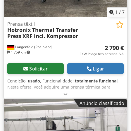
1
/
7
Prensa têxtil
Hotronix Thermal Transfer
Press
XRF incl. Kompressor
2 790 €
Langenfeld (Rheinland)
1 759 km
EXW Preço fixo acresce IVA
Solicitar
Ligar
Condição:
usado
, Funcionalidade:
totalmente funcional
,
Nesta oferta, você adquire uma prensa térmica para
tecidos usada, modelo "Hotronix Thermal Transfer Press
XRF". Csdpfx Apszpwzuoisha Objeto da venda: 1x Prensa
Anúncio classificado
térmica Hotronix Thermal Transfer Press XRF com os
seguintes acessórios: inclui compressor Estado: Esta oferta
refere-se a um equipamento usado, que pode apresentar
sinais de uso (pequenos arranhões ou amarelamentos). O
equipamento foi testado e está em perfeito