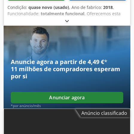
precisão e aderente Sistema de alimentação de tecido:
Condição:
quase novo (usado)
, Ano de fabrico:
2018
,
Dispositivo de desenrolamento axial com largura de tecido
Funcionalidade:
totalmente funcional
, Oferecemos esta
ajustável e mecanismos de tensão Peso: 3500 kg
máquina automática de costura overlock Robotec 3300
como nova, ano de fabrico 2018. Chjdpfx Apoy Hpi Ioisa Se
tiver alguma dúvida ou necessitar de mais informações,
não hesite em enviar-nos uma mensagem ou ligar-nos.
Anuncie agora a partir de 4,49 €
*
11 milhões de compradores
esperam
por si
Anunciar agora
*por anúncio/mês
Anúncio classificado