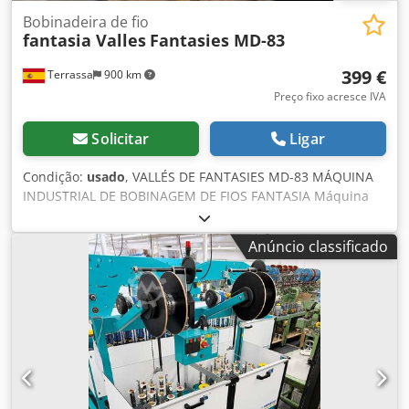
Bobinadeira de fio
fantasia Valles
Fantasies MD-83
399 €
Terrassa
900 km
Preço fixo acresce IVA
Solicitar
Ligar
Condição:
usado
, VALLÉS DE FANTASIES MD-83 MÁQUINA
INDUSTRIAL DE BOBINAGEM DE FIOS FANTASIA Máquina
industrial para bobinagem de fios fantasia fabricada pela
Vallés de Fantasies (Sabadell, Catalunha, Espanha), modelo
Anúncio classificado
MD-83. Proveniente de liquidação de empresa industrial
em Espanha. ═════ ESPECIFICAÇÕES ═════ - Fabricante:
Vallés de Fantasies (Espanha, fabricante ativo) - Modelo:
MD-83 - Tipo: Máquina de bobinagem de fios fantasia -
Cabeças / fusos: [A CONFIRMAR] - Velocidade de
bobinagem: [A CONFIRMAR] - Alimentação elétrica: [A
CONFIRMAR - 220V ou 380V] - Consumo de energia: [A
CONFIRMAR] - Ano de fabricação: [A CONFIRMAR -
provavelmente início/meados dos anos 1980] ═════