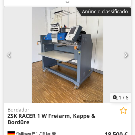
estado de funcionamento, operada com álcool modificado,
com: 507 cestos de lavagem de diferentes tamanhos e com
Anúncio classificado
diferentes perfurações Chsdpfxozn Iare Apiea (180 cestos
de aço inoxidável de tamanho padrão), (170 cestos de aço
galvanizado de tamanho padrão) e 157 cestos pequenos
de aço inoxidável).
1
/
6
Bordador
ZSK
RACER 1 W Freiarm, Kappe &
Bordüre
18 500 €
Pfullingen
1 719 km