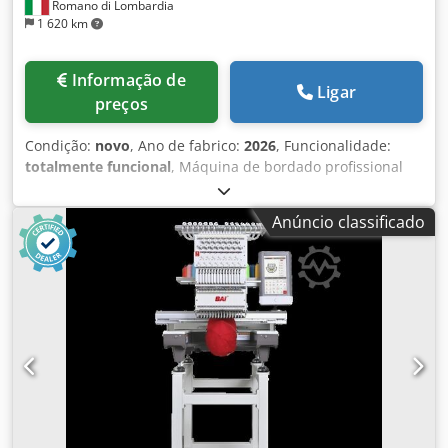
Romano di Lombardia
1 620 km
Informação de
Ligar
preços
Condição:
novo
, Ano de fabrico:
2026
, Funcionalidade:
totalmente funcional
, Máquina de bordado profissional
modelo VISION V22: Modelo: V22 Cabeças: 1 Agulhas: 15
Aplicação: bonés / peças prontas / bordado plano Área de
Anúncio classificado
bordado: 400 x 500 mm Área de bordado para bonés: 270°
Cedpfxsxqawhs Apisha Velocidade máxima: 1200 RPM
Motor: Servomotor Ampla Área de Bordado para Grandes
Projetos – Bordadeira Vision A VISION foi projetada para
executar trabalhos em itens de grande porte graças à sua
ampla área de bordado. Seja para personalizar peças de
vestuário, bolsas ou materiais complexos, esta máquina
está preparada para os projetos mais exigentes. Além
disso, seu braço de trabalho redesenhado permite
trabalhar facilmente em superfícies irregulares ou de
difícil acesso, aumentando a versatilidade operacional.