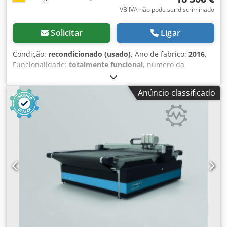
VB IVA não pode ser discriminado
Solicitar
Ligar
Condição:
recondicionado (usado)
, Ano de fabrico:
2016
,
Funcionalidade:
totalmente funcional
, número da
máquina/veículo:
27399
, peso total:
360 kg
, Máquina de
bordado universal tipo portal de 12 agulhas para motivos
Anúncio classificado
individuais e bordados de galão, bem como para artigos
tubulares e bonés, totalmente equipada para uso
operacional imediato: Controle: Unidade de operação T8-2
Cortador de linha: integrado Velocidade de bordado: máx.
1.000 pontos por minuto Operação para bonés: máx. 1.000
pontos por minuto Número de cabeças de bordado: 1 Área
de bordado para galão: 500 x 500 mm máx. Área de
bordado para moldura individual (tubular): 405 x 395 mm
Moldura para bonés: 70 x 360 mm Profundidade da área
de bordado: 500 mm Cjdpfx Ajyrqnnepieha Alimentação:
corrente alternada monofásica 230 V, 50 Hz Preço básico
da máquina inclui: - laser cruzado - barreira de luz -
dispositivo de corte de linha - equipamento para bonés