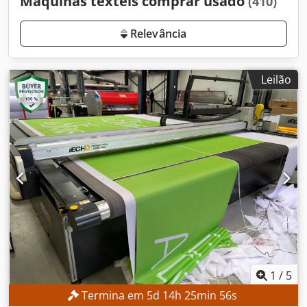
Máquinas têxteis comprar usado
(410)
Relevância
Leilão
1
/
5
Termina em
5
d
14
h
25
min
54
s