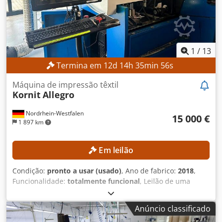
desmontada Tensão nominal: 380 V Frequência da rede:
50/60 Hz Potência nominal: 24,38 kW EQUIPAMENTO -
Mesa de vácuo - Ferramenta rotativa motorizada - Faca de
arrasto - Ferramenta de pino - Sistema de câmaras Cedpfx
Apjzpxg Ejijha - Sistema de transporte - Dispositivo de
1
/
13
carregamento de rolos - Estação de trabalho com
Termina em
12
d
14
h
35
min
54
s
computador e software
Máquina de impressão têxtil
Kornit
Allegro
Nordrhein-Westfalen
15 000 €
1 897 km
Em leilão
Condição:
pronto a usar (usado)
, Ano de fabrico:
2018
,
Funcionalidade:
totalmente funcional
, Leilão de uma
impressora têxtil Kornit Allegro! A máquina está em
funcionamento e pode ser inspecionada na área
Anúncio classificado
metropolitana de Paderborn até à semana 30. Após a