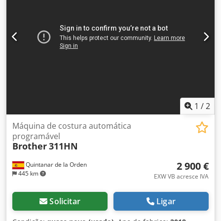
1
/
2
Máquina de costura automática
programável
Brother
311HN
2 900 €
Quintanar de la Orden
445 km
EXW VB acresce IVA
Solicitar
Ligar