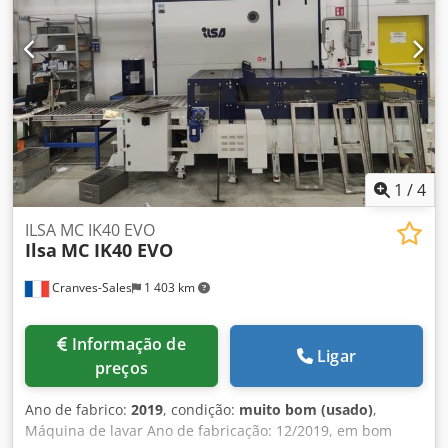
funcionamento. Embalagem e envio: Teremos todo o
prazer em mostrar o equipamento durante o nosso horário
de expediente. Por favor, agende uma visita! Embalagem
adequada para transporte marítimo e envio para todo o
mundo disponíveis mediante solicitação! Antes do envio ou
da recolha, será efetuado um teste de funcionamento, que
será gravado em vídeo e enviado para si. Para obter
informações mais detalhadas, pode contactar-nos
pessoalmente.
1
/
4
ILSA MC IK40 EVO
Ilsa
MC IK40 EVO
Cranves-Sales
1 403 km
Informação de
Ligar
preços
Ano de fabrico:
2019
, condição:
muito bom (usado)
,
Máquina de lavar Ano de fabricação: 12/2019, em bom