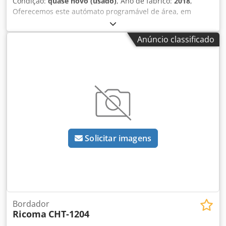
Condição:
quase novo (usado)
, Ano de fabrico:
2018
,
Oferecemos este autómato programável de área, em
estado como novo, com muito pouco uso, ano de
fabricação 2018. Se tiver alguma dúvida ou necessitar de
Anúncio classificado
mais informações, não hesite em enviar-nos uma
mensagem ou telefonar-nos. Chodpjy S Td Tsfx Apioa
Solicitar imagens
Bordador
Ricoma
CHT-1204