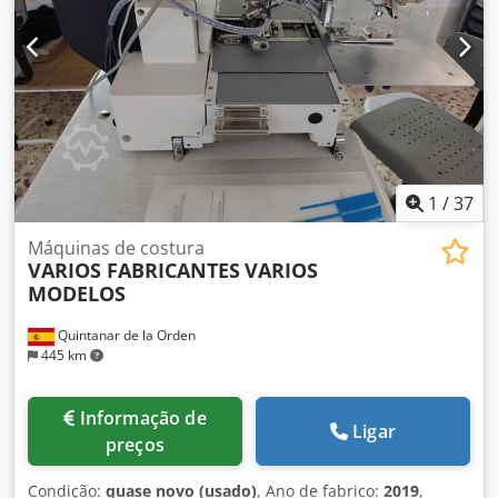
Cjdezlb Idjpfx Apisha
1
/
37
Máquinas de costura
VARIOS FABRICANTES
VARIOS
MODELOS
Quintanar de la Orden
445 km
Informação de
Ligar
preços
Condição:
quase novo (usado)
, Ano de fabrico:
2019
,