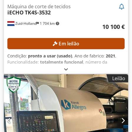
Máquina de corte de tecidos
iECHO
TK4S-3532
Zuid-Holland
1 704 km
10 100 €
Em leilão
Condição:
pronto a usar (usado)
, Ano de fabrico:
2021
,
Funcionalidade:
totalmente funcional
, número da
máquina/veículo:
TK4S35322107121
, largura de trabalho:
3 200 mm
, velocidade de corte:
90 000 mm/min
,
Leilão
espessura da chapa (máx.):
50 mm
, comprimento de
trabalho:
3 500 mm
, Sem preço mínimo – venda garantida
ao maior lance! DETALHES TÉCNICOS Materiais adequados:
cartão ondulado, papelão, placas de espuma, filmes,
materiais para etiquetas, têxteis, placas de favo de mel e
outros materiais não metálicos Área de aplicação anterior:
corte de têxteis Área de trabalho: 3.500 x 3.200 mm
Espessura máxima do material: 50 mm Velocidade máxima
de trabalho: 1.500 mm/s DETALHES DA MÁQUINA Estado: