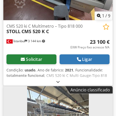
1
/
9
CMS 520 ki C Multímetro – Tipo 818 000
STOLL
CMS 520 K C
23 100 €
İstanbul
3 144 km
EXW Preço fixo acresce IVA
Solicitar
Ligar
Condição:
usado
, Ano de fabrico:
2021
, Funcionalidade:
totalmente funcional
, CMS 520 ki C Multi Gauge-Tipo 818
000 (C E1,5.2, 2 Sistemas - 50'' - 12 fios) 48 unidades
disponíveis deste modelo Dkjdeyaqt Hspfx Ak Ujr
Anúncio classificado