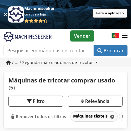
Machineseeker
Para a aplicação
Grátis na loja
Vender
Procurar
/ ... / Segunda mão máquinas de tricotar
Máquinas de tricotar comprar usado
(5)
Filtro
Relevância
Máquinas têxteis
Máqu
Remover todos os filtros