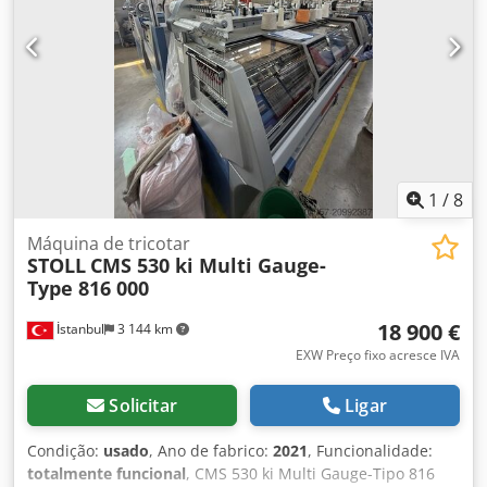
1
/
8
Máquina de tricotar
STOLL
CMS 530 ki Multi Gauge-
Type 816 000
18 900 €
İstanbul
3 144 km
EXW Preço fixo acresce IVA
Solicitar
Ligar
Condição:
usado
, Ano de fabrico:
2021
, Funcionalidade:
totalmente funcional
, CMS 530 ki Multi Gauge-Tipo 816