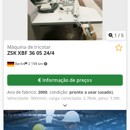
1
/
5
Máquina de tricotar
ZSK
XBF 36 05 24/4
Berlin
2 198 km
Informação de preços
Ano de fabrico:
2000
, condição:
pronto a usar (usado)
,
Velocidade: 900/min, carga conectada: 2,7kVA, peso: 3,98t,
com documentação. Dsdeiy D Agopfx Ak Uskr