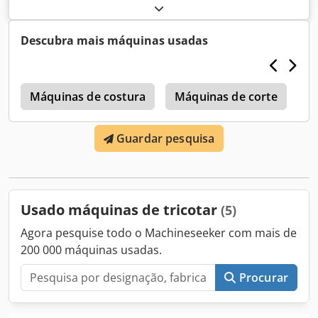
000 E3,5.2 - 3 Sistema - 50" - 20 Fios 26 unidades
disponíveis para este modelo Dedpfeyaypdjx Ak Uokr
Descubra mais máquinas usadas
k
Máquinas de costura
Máquinas de corte
Si
Guardar pesquisa
Usado máquinas de tricotar
(5)
Agora pesquise todo o Machineseeker com mais de
200 000 máquinas usadas.
Procurar