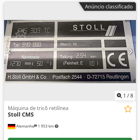
Anúncio classificado
1
/
8
Máquina de tricô retilínea
Stoll
CMS
Alemanha
1 953 km