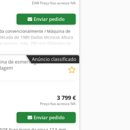
EXW Preço fixo acresce IVA
Enviar pedido
lada convencionalmente / Máquina de
 Década de 1980 Dados técnicos Altura
re centros: máx. 250 mm Diâmetro de
cidade do veio: 3.750 rpm a 7.500
 V Equipamento: - Sapatas de calço -
Anúncio classificado
ina de esmerilagem
a serem indicados numa proposta
ilagem
3 799 €
Preço fixo acresce IVA
Enviar pedido
 SOE Furo maior da pinça 17,5 mm