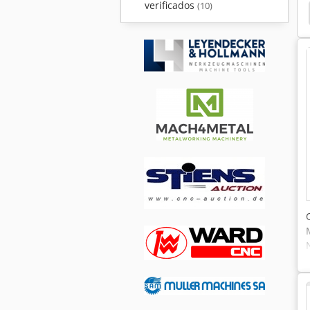
verificados
(10)
Deckel Hydin
Retificadora
Pontes Térmicas