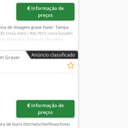
Informação de
preços
ina de moagem grave Fazer: Tampa
5 cinza claro / RAL7012 cinza basalto
ara máquina - extração de poeira
o usuário Incluindo instalação de um
ar proteção contra reinicialização por
Anúncio classificado
m Graver
de alimentação incluindo a produção
a corresponde tecnicamente o status
Informação de
preços
dora de buris (Stichelschleifmaschine)