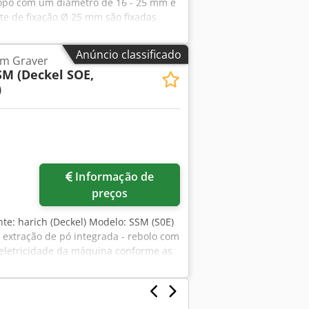
topo com um diâmetro de 16 - 25 mm e
e de fixação Ø 25 mm são fixadas
- Como novas pinças para suporte de
iâmetro interior Ø 16, 18 e 20 mm,
Anúncio classificado
m Graver
 fresa especial, quadrado interno □ 8,
SM (Deckel SOE,
 cónico Morse MK 1, MK 2 + MK 3,
)
e copo Ø 80 mm como novo, preço:
om rosca de serra S 20 x 2, preço: 99,00
idos mais IVA. Siegfried Volz Máquinas-
el
Informação de
preços
ante: harich (Deckel) Modelo: SSM (S0E)
 extração de pó integrada - rebolo com
 eletricidade da máquina conforme as
 U Rgjx Ah Sjrf incl. documentação CE