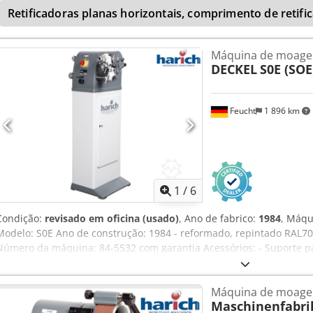
Retificadoras planas horizontais, comprimento de retif
Máquina de moage
DECKEL
S0E (SOE
Feucht
1 896 km
1
/
6
Condição:
revisado em oficina (usado)
, Ano de fabrico:
1984
, Máqu
Modelo: S0E Ano de construção: 1984 - reformado, repintado RAL703
Número da máquina: 84-5532 com garantia Acessórios: - Suporte 
suporte - extração de poeira integrada - Rebolo com flange - Ferra
Cjdpfoqctp Sjx Ah Serf Incluindo instalação de um interruptor liga
Máquina de moage
para implementar proteção contra reinicialização por exemplo B. e
Maschinenfabri
desconexão do plugue de alimentação incluindo a produção de um