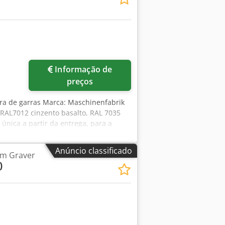
Informação de
preços
dora de garras Marca: Maschinenfabrik
 RAL7012 cinzento basalto, RAL 7035
única a partir da entrega, para a
s estão excluídos, uma vez que apenas
alizadas fora da nossa área de vendas
Anúncio classificado
m Graver
e. Acessórios: - Disco de lixa com
)
 de ligar/desligar em caixa nova com
 por exemplo, em caso de falha de
Usado como visto A máquina
ento.