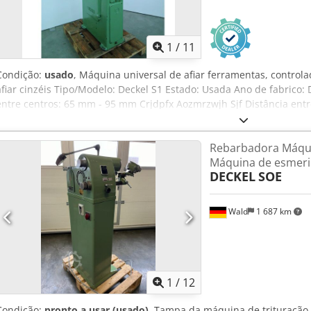
1
/
11
Condição:
usado
, Máquina universal de afiar ferramentas, contro
afiar cinzéis Tipo/Modelo: Deckel S1 Estado: Usada Ano de fabrico:
entre centros: 65 mm - 95 mm Crjdpfx Aozmrzwjh Sjf Distância ent
afiação: máx. 130 mm Dimensões da mesa: aprox. 470 x 175 mm Velo
rpm, ajustável em dois níveis Potência do motor: 0,6 / 0,75 kW; 400
Rebarbadora Máqu
Suporte para pinças MK 4 Artigo solicitado: Custos de transporte 
Máquina de esmer
individualizada.
DECKEL
SOE
Wald
1 687 km
1
/
12
Condição:
pronto a usar (usado)
, Tampa da máquina de trituração