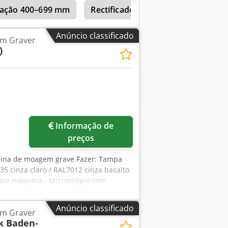
icação 400–699 mm
Rectificadoras cilíndricas com co
Anúncio classificado
m Graver
)
Informação de
preços
ina de moagem grave Fazer: Tampa
5 cinza claro / RAL7012 cinza basalto
para máquina - Microscópio com
menta de extração - Manual do usuário
/desliga com liberação de subtensão
Anúncio classificado
m Graver
m caso de falha de energia ou
k Baden-
a placa adaptadora de montagem -