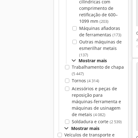
cilíndricas com
comprimento de
retificação de 600–
1099 mm
(203)
Máquinas afiadoras
de ferramentas
(173)
Outras máquinas de
esmerilhar metais
(137)
Mostrar mais
Trabalhamento de chapa
(5 447)
Tornos
(4 314)
Acessórios e peças de
reposição para
máquinas-ferramenta e
máquinas de usinagem
de metais
(4 082)
Soldadura e corte
(2 539)
Mostrar mais
Veículos de transporte e