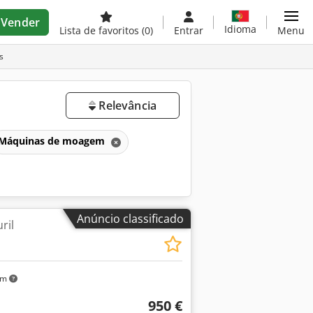
Vender
Idioma
Lista de favoritos
(0)
Entrar
Menu
s
Relevância
Máquinas de moagem
Anúncio classificado
ril
km
950 €