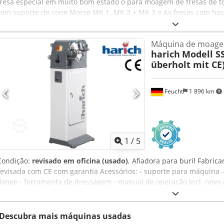
fresa especial em muito bom estado o para moagem de fresas de 
com suporte de cone Morse MK 1, MK 2 + MK 3 o As fresas com hast
diretamente o Furo passante máx. 25 mm Preço: 950,00 € líquidos 
fresa especial: - 1 conjunto de pinças para porta-fresas especial, d
Máquina de moage
preço: 129,00 €/peça líquida - 1 conjunto de pinças para suporte de
harich
Modell S
10 + 12 mm, preço: 145,00 € / peça líquida - 1 conjunto de suporte
überholt mit CE
preço: 245,00 €/cada. Crjdpfx Asctyh Uoh Sef - Disco de moagem d
40,00 € / pc. net - 1 porca serrilhada nova, para pinças de fixação c
€ + 12,80 € portes de envio líquidos todos os preços acima são líqu
Feucht
1 896 km
Ferramentas Rüschebrinkstr. 151-153 DE - 44143 Dortmund - Wamb
1
/
5
Condição:
revisado em oficina (usado)
, Afiadora para buril Fabric
revisada com CE com garantia Acessórios: - suporte para máquina -
flange - ferramenta de dressagem - manual de operação incl. nova
normas de segurança atuais incl. novo diagrama elétrico Cedpfsx A
incl. rotulagem CE incl. declaração de conformidade CE
Descubra mais máquinas usadas