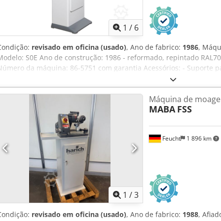
1
/
6
Condição:
revisado em oficina (usado)
, Ano de fabrico:
1986
, Máqu
Modelo: S0E Ano de construção: 1986 - reformado, repintado RAL703
Número da máquina: 86-5751 com garantia Acessórios: - Suporte p
integrada - Rebolo com flange - Ferramenta de extração - Manual d
interruptor liga/desliga com liberação de subtensão para implement
Máquina de moage
exemplo B. em caso de falha de energia ou desconexão do plugue 
MABA
FSS
de uma placa adaptadora de montagem Usado como visto A máquin
do ano de construção naquele momento. Crsdpfx Ahsqctnis Sef
Feucht
1 896 km
1
/
3
Condição:
revisado em oficina (usado)
, Ano de fabrico:
1988
, Afia