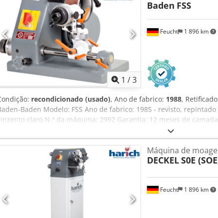
Baden
FSS
Usado, como visto -
Feucht
1 896 km
1
/
3
Condição:
recondicionado (usado)
, Ano de fabrico:
1988
, Retifica
Baden-Baden Modelo: FSS Ano de fabrico: 1985 - revisto, repintado
cinzento claro N.º da máquina: 2992 Garantia: 12 meses de camada 
mecânica por nós revista. Os componentes eléctricos e electrónico
foram submetidos a um teste de funcionamento. Para máquinas loc
Máquina de moage
no norte da Baviera, os custos de deslocação ficam a cargo do client
DECKEL
S0E (SOE
flange - Manual de instruções incl. nova parte eléctrica Interruptor
bobina de subtensão para realizar a proteção contra rearranque z.
energia ou se a ficha de rede for retirada Crjdstqdqgopfx Ah Sef 
Feucht
1 896 km
corresponde tecnicamente ao estado do ano de fabrico nesse mom