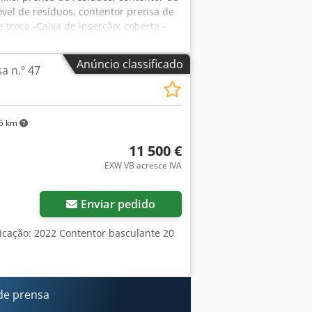
vel de resíduos, contentor prensa de
 troca -Caixa de inserção: coberta -
m: automático Chedeb A Ii Sjpfx
ção -Dimensões do êmbolo: 1450 x 650
Anúncio classificado
a n.º 47
4500 mm -Catracas laterais com rosca
5 km
11 500 €
EXW VB acresce IVA
Enviar pedido
ricação: 2022 Contentor basculante 20
de prensa