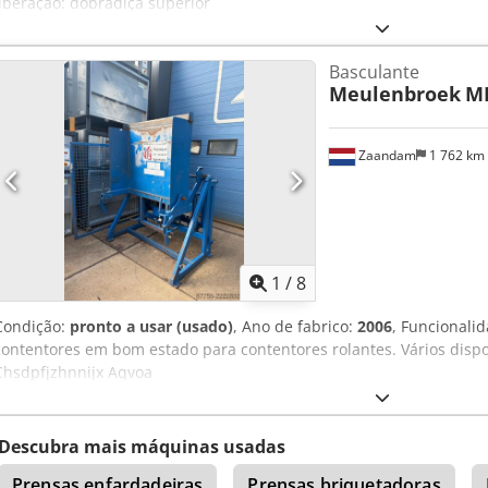
liberação: dobradiça superior
Basculante
Meulenbroek
M
Zaandam
1 762 km
1
/
8
Condição:
pronto a usar (usado)
, Ano de fabrico:
2006
, Funcionali
contentores em bom estado para contentores rolantes. Vários dispo
Chsdpfjzhnnijx Aqvoa
Descubra mais máquinas usadas
Prensas enfardadeiras
Prensas briquetadoras