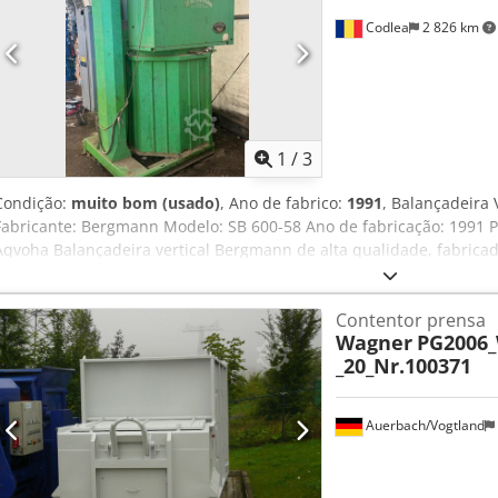
Codlea
2 826 km
1
/
3
Condição:
muito bom (usado)
, Ano de fabrico:
1991
, Balançadeira
Fabricante: Bergmann Modelo: SB 600-58 Ano de fabricação: 1991 
Aqvoha Balançadeira vertical Bergmann de alta qualidade, fabrica
compactar cartão, filme plástico (PEAD), garrafas PET, papel e outro
provém de uma instalação de reciclagem e possui uma construção i
Contentor prensa
adequada para empresas de gestão de resíduos, instalações de rec
Wagner
PG2006_
logística e operações industriais. Especificações Fabricante: Berg
_20_Nr.100371
da máquina: 810 kg Construção em aço resistente Adequada para car
outros materiais recicláveis Condição Máquina industrial usada. 
nas fotos. Inspeção é bem-vinda, mediante agendamento.
Auerbach/Vogtland