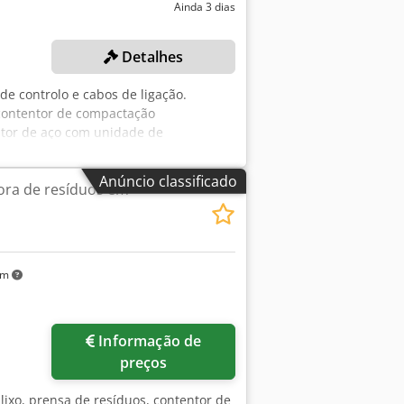
Ainda 3 dias
Detalhes
de controlo e cabos de ligação.
 contentor de compactação
ntor de aço com unidade de
300 cm Estado: usado
Anúncio classificado
ra de resíduos em
km
Informação de
preços
lixo, prensa de resíduos, contentor de