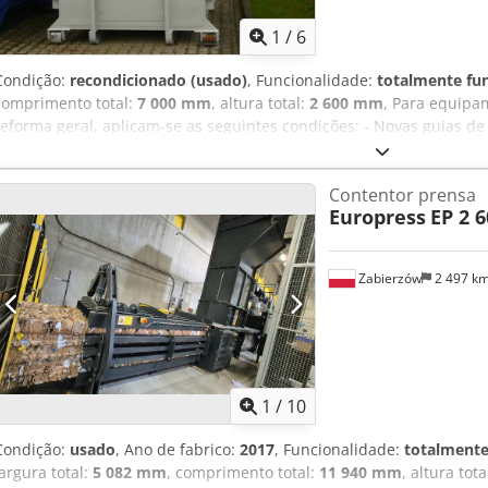
1
/
6
Condição:
recondicionado (usado)
, Funcionalidade:
totalmente fu
comprimento total:
7 000 mm
, altura total:
2 600 mm
, Para equip
reforma geral, aplicam-se as seguintes condições: - Novas guias de
Todo o sistema elétrico e os elementos de controle serão totalmen
padrão técnico de 2026 - Mangueiras hidráulicas completamente 
Contentor prensa
unidade hidráulica - Cilindro regenerado com novos kits de vedaçã
Europress
EP 2 
por 1 ano - Estrutura metálica renovada conforme necessário Qua
fornecido sob consulta. As imagens mostradas são exemplos de máq
Aqvjha Cada consulta ou oferta será personalizada de acordo com o 
Zabierzów
2 497 k
1
/
10
Condição:
usado
, Ano de fabrico:
2017
, Funcionalidade:
totalmente
largura total:
5 082 mm
, comprimento total:
11 940 mm
, altura tota