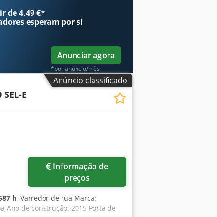
r de 4,49 €
*
adores
esperam por si
Anunciar agora
*por anúncio/mês
Anúncio classificado
0 SEL-E
Informação de
preços
587 h
, Varredor de rua Marca:
 Ano de construção: 2015 Porta de