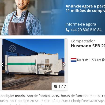
Anuncie agora a parti
11 milhões de compr
Informe-se agora
+44 20 806 810 84
Compactador
Husmann
SPB 2
De Rijp
1 773 km
1
/
7
Condição:
usado
, Ano de fabrico:
2015
, horas de funcionamento:
1 
Husmann Tipo: SPB 20 SEL-E Conteúdo: 20m3 Chodpfxewcazto Aqvoa