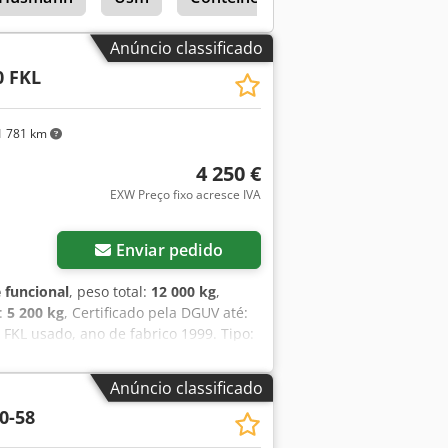
Anúncio classificado
0 FKL
 781 km
4 250 €
EXW Preço fixo acresce IVA
Enviar pedido
 funcional
, peso total:
12 000 kg
,
o:
5 200 kg
, Certificado pela DGUV até:
KL usado, ano de fabrico 1999. Tipo:
: 5,5 kW Cjdpfezg Ha Iox Aqvoha Peso
no de fabrico: 1999 Última manutenção
Anúncio classificado
o Totalmente funcional Se tiver
0-58
ontactar-nos.