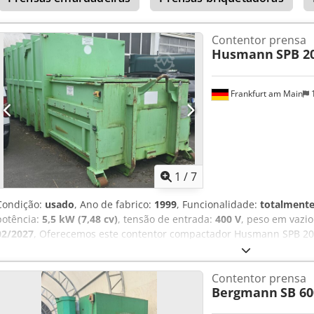
Contentor prensa
Husmann
SPB 2
Frankfurt am Main
1
1
/
7
Condição:
usado
, Ano de fabrico:
1999
, Funcionalidade:
totalmente
potência:
5,5 kW (7,48 cv)
, tensão de entrada:
400 V
, peso em vazi
02/2027
, Oferecemos este contentor compactador Husmann SPB 20 F
SPB 20 FKL Nº de série da máquina: 18590 Volume: 20,0 m³ Potência
vazio: 5.200 kg Peso bruto autorizado: 12.000 kg Voltagem: 400 V A
Contentor prensa
(UVV & DGUV): 02/2026 Tampa bipartida para rampa Raspador em aç
Bergmann
SB 60
alguma dúvida ou necessitar de mais informações, não hesite em c