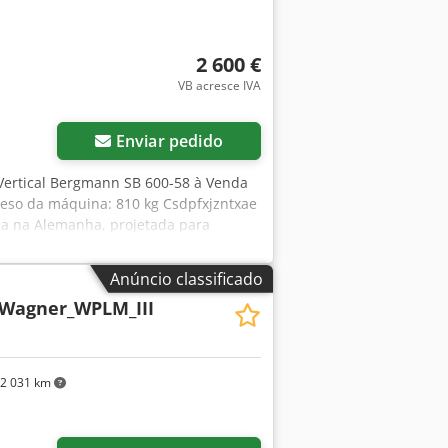
2 600 €
VB acresce IVA
Enviar pedido
 Vertical Bergmann SB 600-58 à Venda
Peso da máquina: 810 kg Csdpfxjzntxae
da na Alemanha, projetada para
s materiais recicláveis. A máquina
ndustrial robusta, o que a torna
Anúncio classificado
iclagem, armazéns, centros de
Wagner_WPLM_III
mann Modelo: SB 600-58 Ano: 1991 Peso
tão, filme plástico, papel, PET e
Vendida no estado em que se encontra
2 031 km