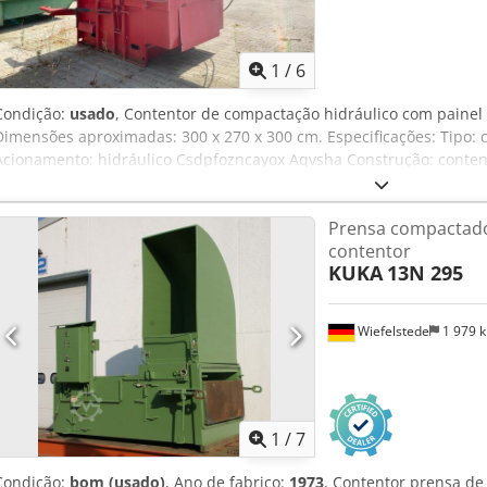
1
/
6
Condição:
usado
, Contentor de compactação hidráulico com painel 
Dimensões aproximadas: 300 x 270 x 300 cm. Especificações: Tipo:
Acionamento: hidráulico Csdpfozncayox Aqvsha Construção: conte
compactação e painel de controlo Dimensões (aprox.): 300 x 270 x 
Prensa compactado
contentor
KUKA
13N 295
Wiefelstede
1 979 
1
/
7
Condição:
bom (usado)
, Ano de fabrico:
1973
, Contentor prensa de 