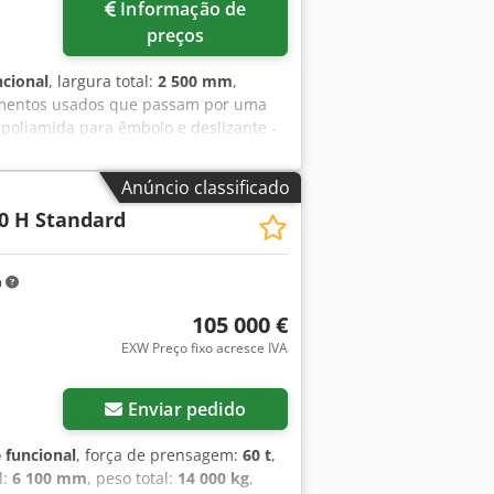
Informação de
preços
ncional
, largura total:
2 500 mm
,
amentos usados que passam por uma
 poliamida para êmbolo e deslizante -
te renovados e atualizados conforme o
novas para a câmara de prensagem e a
Anúncio classificado
o completos - Inspeção UVV/E válida
60 H Standard
lquer equipamento especial pode ser
uinas já vendidas. Cjdpezazirefx
cliente e suas exigências.
m
105 000 €
EXW Preço fixo acresce IVA
Enviar pedido
 funcional
, força de prensagem:
60 t
,
l:
6 100 mm
, peso total:
14 000 kg
,