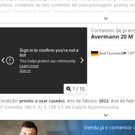
prensa, contentor de lixo, contentor de auto-prensagem, prensa mó
papel, contentor de papel -Prensa estacionária para: contentores de
Procedimento de prensagem: hidráulico -Procedimento de prensage
Aqvea -Interruptor de emergência de segurança: na caixa de inser
Contentor de prens
mm -Curso do êmbolo: 1100 mm -Dimensões de transporte: 2100 x 
Avermann
20 M
para contentores amovíveis -Funcionalidade testada
Bad Tennstedt
1 97
1
/
15
Condição:
pronto a usar (usado)
, Ano de fabrico:
2022
, Ano de fab
m³ Conexão: 380 V, 32 A, CEE 5,5 kW Codpfx Aqozlnmysvsha
Venda já o contentor 