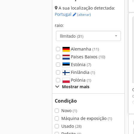
A sua localização detectada:
Portugal
(alterar)
raio:
Ilimitado
(31)
Alemanha
(11)
Países Baixos
(10)
Estónia
(7)
Finlândia
(1)
Polónia
(1)
Mostrar mais
Condição
Novo
(1)
Máquina de exposição
(1)
Usado
(28)
síduos
Tip
Bergmann Slt 2104
Bergmann
Defeito