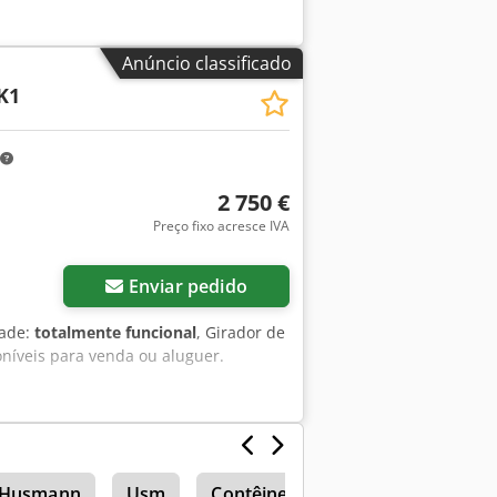
Anúncio classificado
K1
2 750 €
Preço fixo acresce IVA
Enviar pedido
dade:
totalmente funcional
, Girador de
níveis para venda ou aluguer.
Husmann
Usm
Contêineres