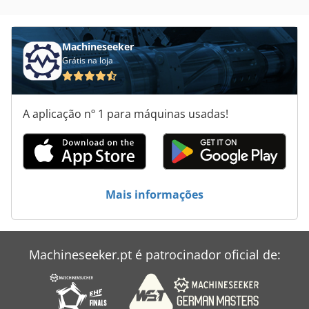
Máquinas De Impressão
Machineseeker
Planta De Moagem
Grátis na loja
Plantador De
Prensa De Extrusão
A aplicação nº 1 para máquinas usadas!
Mais informações
Machineseeker.pt é patrocinador oficial de: