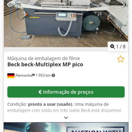
1
/
8
Máquina de embalagem de filme
Beck
beck-Multiplex MP pico
Alemanha
1 953 km
Informação de preços
Condição:
pronto a usar (usado)
, Uma máquina de
embalagem com solda em três lados Beck está disponível.
Materiais processáveis: filmes mono recicláveis / reciclado
/ filme biodegradável, faixa de largura do produto: 20mm-
400mm, altura máxima do produto: 200mm, desempenho