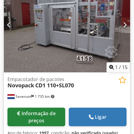
comprimento total das mesas: 2,60 m A máquina está
montada e pronta para operação. Disponível
imediatamente em estoque.
1
/
15
Empacotador de pacotes
Novopack
CD1 110+SL070
Sevenum
1 735 km
Informação de
Ligar
preços
Ano de fabrico:
1997
, condição:
não verificado (usado)
,