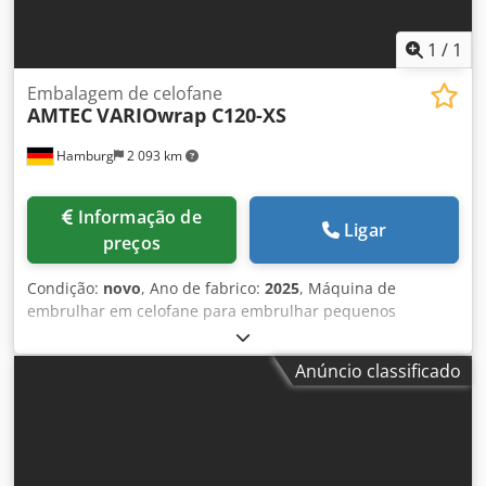
1
/
1
Embalagem de celofane
AMTEC
VARIOwrap C120-XS
Hamburg
2 093 km
Informação de
Ligar
preços
Condição:
novo
, Ano de fabrico:
2025
, Máquina de
embrulhar em celofane para embrulhar pequenos
produtos com filme de celofane. O AMTEC Cello Wrapper
foi projetado principalmente para embrulhar em celofane
Anúncio classificado
pequenas caixas contendo, por exemplo, papel de cigarro,
baralhos de cartas, lâminas de barbear, pacotes de goma
de mascar, etc. - Especificações: taxa máxima de ciclos da
máquina em marcha lenta: 120 ciclos/minuto; Dimensões
do produto C(30-130)xL(20-80)x(A5-35)mm; Potência: 220V,