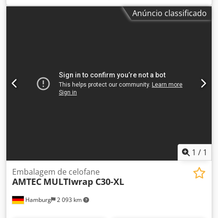
Especificações: taxa máxima de ciclos da máquina em
Anúncio classificado
marcha lenta: 65 ciclos/minuto; Dimensões do produto
(mm): C(70-220)xL(30-140)xA(12-80) - (L+A Dwjdpfxev Nkxqj
Abqea
1
/
1
Embalagem de celofane
AMTEC
MULTIwrap C30-XL
Hamburg
2 093 km