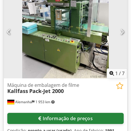
disponível. Uma visita no local é possível. Dodpoxf Iihofx
Abqowa
1
/
7
Máquina de embalagem de filme
Kallfass
Pack-Jet 2000
Alemanha
1 953 km
Informação de preços
Condição:
pronto a usar (usado)
, Ano de fabrico:
1991
,