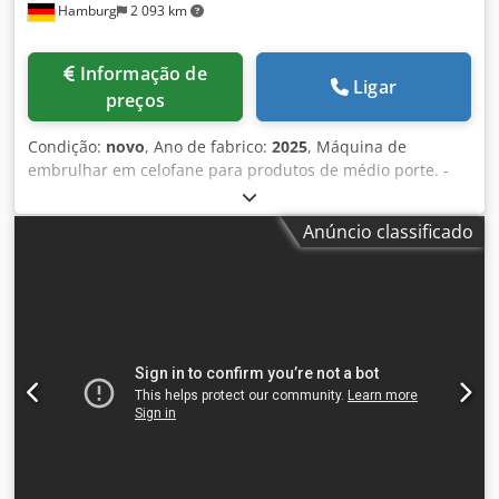
Hamburg
2 093 km
Informação de
Ligar
preços
Condição:
novo
, Ano de fabrico:
2025
, Máquina de
embrulhar em celofane para produtos de médio porte. -
Especificações: taxa máxima de ciclos da máquina em
marcha lenta: 45 ciclos/minuto; Dimensões do produto
Anúncio classificado
(mm) C(110-190)xL(70-150)xA(5-30) - (L+A Dwsdpfxsv Nkw
Ho Abqja