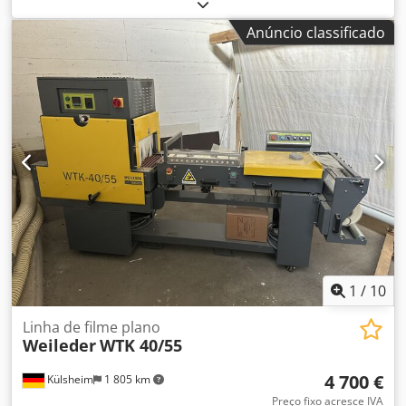
tubo de PE em rolo, larguras de filme até 400 mm,
comprimento do saco até 750 mm, espessura do filme de
Anúncio classificado
0,05 a 0,14 mm, comprimento do saco ajustável
livremente, separação dos sacos por faca, dispositivo de
segurança para soldagem transversal Dwsdsyrmuwopfx
Abqea
1
/
10
Linha de filme plano
Weileder
WTK 40/55
4 700 €
Külsheim
1 805 km
Preço fixo acresce IVA