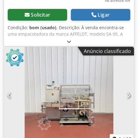
VB acresce IVA
Solicitar
Ligar
Condição:
bom (usado)
, Descrição: À venda encontra-se
uma empacotadora da marca AFFELDT, modelo SA 05. A
máquina é usada, mas encontra-se em pleno
funcionamento e opera perfeitamente. É ideal para
Anúncio classificado
aplicações industriais no embalamento de produtos em
filme plástico. Detalhes: • Fabricante: AFFELDT (qualidade
alemã) • Modelo: SA 05 • Aplicação: embalamento em
filme/plástico / processo de embalagem • Estado: usado,
totalmente funcional Djdsy Ez Rbopfx Abqowa • Construção
industrial robusta A máquina provém de uma linha de
produção ativa e foi utilizada de forma confiável. As
máquinas AFFELDT são conhecidas pela sua durabilidade e
estabilidade, projetadas para operação contínua.
Apresenta marcas normais de uso, mas está tecnicamente
sem restrições. Ideal para produção, armazém ou
expedição. ——— Visita e demonstração in loco são
possíveis. A máquina está disponível imediatamente.