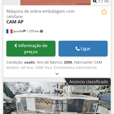
1
/
10
Máquina de sobre-embalagem com
celofane
CAM
AP
Janville
1 270 km
Informação de
Ligar
preços
Condição:
usado
, Ano de fabrico:
2008
, Fabricante: CAM
Modelo: AP Ano: 2008 Tipo: Envolvedora intermitente
Materiais: Polipropileno, PVC, celofane. Dsdpfxox R A Dgo
Abqswa Alimentação: automática ou manual. Velocidade
Anúncio classificado
mecânica: 31 - 100 ciclos/minuto. Formato: Comprimento
(A): 35 - 150 mm Altura (B): 15 - 80 mm Largura (C): 60 - 300
mm Mandril: Ø 70 - 76 mm Bobina: máx. Ø 320 mm
Largura: 100 - 400 mm