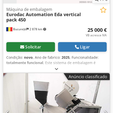
espaço (altura): 1,6 m
Máquina de embalagem
Eurodac Automation
Eda vertical
pack 450
25 000 €
București
2 878 km
VB acresce IVA
Solicitar
Ligar
Condição:
novo
, Ano de fabrico:
2025
, Funcionalidade:
totalmente funcional
, Este sistema de embalagem é
usado para embalar alimentos e produtos não alimentícios
em diferentes formas: pó, granular, sólidos de formas
Anúncio classificado
irregulares e líquidos. A máquina é composta por um
elevador de alimentação que levanta suavemente os
produtos, o elevador pode ser com copos plásticos em
forma de Z ou com correia de PU ou PVC com estrutura de
aço inoxidável ou pode ser usado um elevador de trado
para produtos granulares ou empoeirados. O produto é
alimentado para um pesador de várias cabeças com 10,