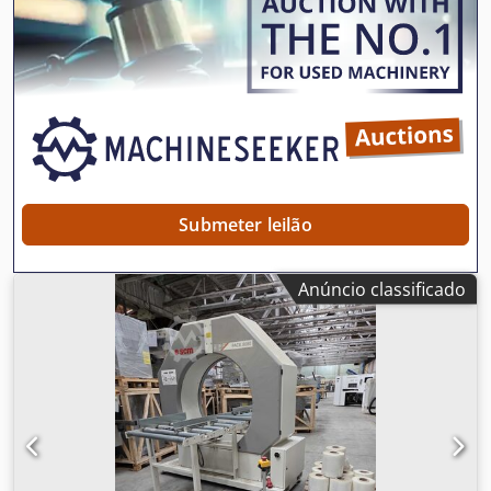
máximo de embalagem: 60 ciclos/min. Inclui túnel de
encolhimento beck. Documentação disponível. Visita
mediante acordo prévio é possível. Dodpfxjxn Aamj
Abqswa
Submeter leilão
Anúncio classificado