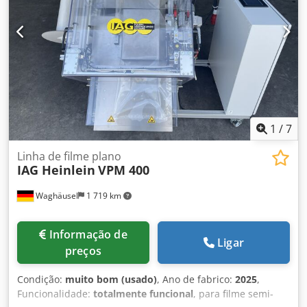
com controlos Documentação em inglês as-is ou ajustado
às necessidades do cliente
1
/
7
Linha de filme plano
IAG Heinlein
VPM 400
Waghäusel
1 719 km
Informação de
Ligar
preços
Condição:
muito bom (usado)
, Ano de fabrico:
2025
,
Funcionalidade:
totalmente funcional
, para filme semi-