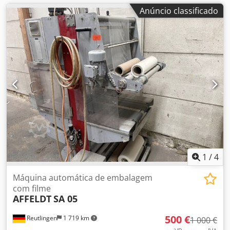
Anúncio classificado
1
/
4
Máquina automática de embalagem
com filme
AFFELDT
SA 05
500 €
Reutlingen
1 719 km
1 000 €