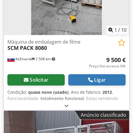
1
/
10
Máquina de embalagem de filme
SCM
PACK 8080
9 500 €
Kežmarok
2 508 km
Preço fixo acresce IVA
Solicitar
Ligar
Condição:
quase novo (usado)
, Ano de fabrico:
2012
,
Funcionalidade:
totalmente funcional
, Estou vendendo
uma máquina embaladora horizontal de filmes plásticos.
Fabricante: SCM, Itália Modelo: PACK 8080 Ano de
Anúncio classificado
fabricação: 2012 / como NOVA, trabalhou muito pouco
Diâmetro do mandril: 1300 mm. Dwsdpor Alx Uofx Abqea
Largura da mesa de trabalho: 900 mm. Avanço manual,