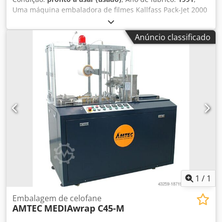
Uma máquina embaladora de filmes Kallfass Pack-Jet 2000
com túnel de encolhimento Kallfass Universal 450N está
disponível. Largura máxima do rolo de filme: 760mm,
Anúncio classificado
potência nominal: 9kW, tensão de operação: 380V, tensão
de controle: 24V, fusível principal: 3x 20A, corrente
nominal: 18A. Inclui túnel de encolhimento Kallfass
Universal 450N, potência nominal: 16,5 +1kW.
Comprimento do sistema: aprox. 9000mm, largura:
1400mm. O transformador do selador está avariado. Uma
inspeção no local é possível. Dsdpfxjw Nykmo Abqswa
1
/
1
Embalagem de celofane
AMTEC
MEDIAwrap C45-M