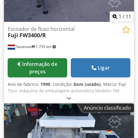
1
/
11
Escoador de fluxo horizontal
Fuji
FW3400/R
Sevenum
1 735 km
Informação de
Ligar
preços
Ano de fabrico:
1990
, condição:
bom (usado)
, Marca: Fuji
Tipo: máquina de embalagem automática Modelo: FW-
3400 Ano de construção: 1990 Moldura: aço, lacado
Dimensões: L x L x A = 4.500 x 1.100 x 1.600 mm Largura do
Anúncio classificado
produto: máximo 140 mm Altura do produto: máximo 60
mm Dwodpfx Abofx Sqgsqea Comprimento do produto: 80
- 350 mm (comprimento de corte da gama) Capacidade: 20
- 300 pacotes / minuto Outros: largura da folha até 430
mm armário transformador móvel separado visor digital