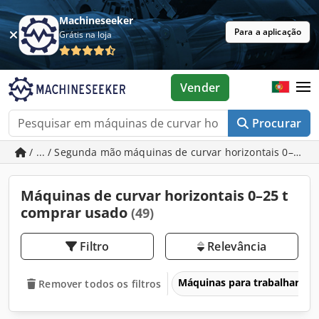
Machineseeker
Para a aplicação
Grátis na loja
Vender
Procurar
/ ... / Segunda mão máquinas de curvar horizontais 0–25 t
Máquinas de curvar horizontais 0–25 t
comprar usado
(49)
Filtro
Relevância
Máquinas para trabalhar me
Remover todos os filtros