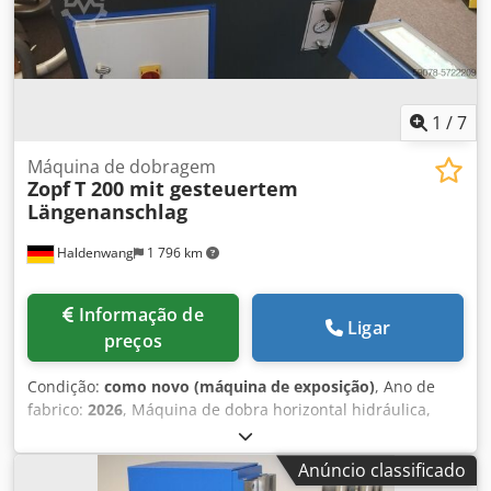
máquina pesada, para que não haja perda de precisão,
mesmo sob cargas elevadas. ocorre perda de precisão.
Dcedohgib Nopfx Amfok - Com o porta-ferramentas
universal e as diversas ferramentas, você pode trabalhar
de forma extremamente flexível.
1
/
7
Máquina de dobragem
Zopf
T 200 mit gesteuertem
Längenanschlag
Haldenwang
1 796 km
Informação de
Ligar
preços
Condição:
como novo (máquina de exposição)
, Ano de
fabrico:
2026
, Máquina de dobra horizontal hidráulica,
modelo Zopf - Modelo T 200 com batente - Batente de
comprimento programável de 1000 mm - Ano de
Anúncio classificado
fabricação: 2026 Dcodpfegrydbox Amfjk - Máquina de