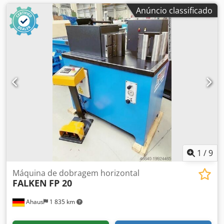
Anúncio classificado
1
/
9
Máquina de dobragem horizontal
FALKEN
FP 20
Ahaus
1 835 km