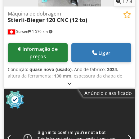
1
/
8
Máquina de dobragem
Stierli-Bieger
120 CNC (12 to)
Sursee
1 576 km
Informação de
Ligar
preços
Condição:
quase novo (usado)
, Ano de fabrico:
2024
,
altura da ferramenta:
130 mm
, espessura da chapa de
cobre (máx.):
20 mm
, força de dobragem (máx.):
12 t
,
Stierli Bieger 120 CNC Máquina de dobrar horizontal,
Anúncio classificado
comando Siemens Muito versátil, para aço chato, chapa,
aço redondo, perfis, tubos quadrados ou redondos,
ferramentas de modelagem e fixação simples para
ferramentas próprias ou especiais. Força de dobra: 12
toneladas Altura da ferramenta: 130 mm Capacidade de
dobra: 130x12 mm S235 Capacidade de alinhamento:
trabalhos de alinhamento leves Dcjdpfsflc R Ujx Amfjk