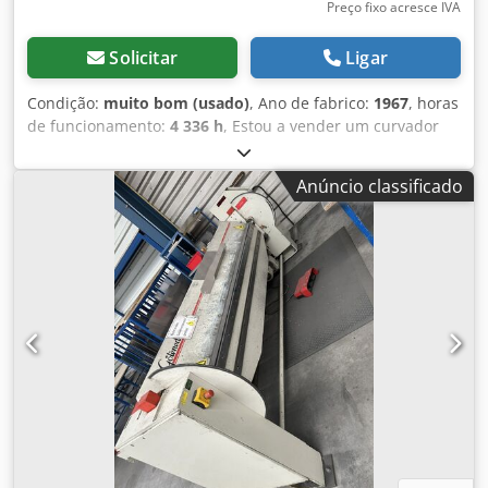
Preço fixo acresce IVA
Solicitar
Ligar
Condição:
muito bom (usado)
, Ano de fabrico:
1967
, horas
de funcionamento:
4 336 h
, Estou a vender um curvador
de tubos sólido e decente em muito bom estado Peso do
curvador de tubos 4.5T+ cerca de 1T rodas para trabalho.
Anúncio classificado
Djdpsudlymsfx Amfsck