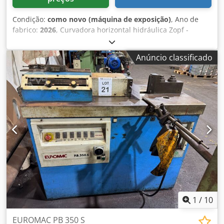
Condição:
como novo (máquina de exposição)
, Ano de
fabrico:
2026
, Curvadora horizontal hidráulica Zopf -
Modelo T 200 - Ano de fabrico 2026 - Máquina de
demonstração - Curso 185 mm - Peso 450 kg Capacidade
Anúncio classificado
de curvatura para ferro chato ST 37 até 200x12 mm (com
ferramenta adequada) Inclui batente mecânico de
comprimento Visor digital com programação do curso
Máquina de demonstração Dcsdpfedy Igzsx Amfsk
1
/
10
EUROMAC PB 350 S