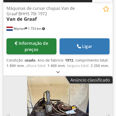
Instruções de operação
Máquinas de curvar chapas Van de
Graaf BHHS 70t 1972
Van de Graaf
Wijchen
1 753 km
Informação de
Ligar
preços
Condição:
usado
, Ano de fabrico:
1972
, comprimento total:
1 800 mm
, altura total:
1 400 mm
, largura total:
2 250 mm
,
Cor: Verde Peso em vazio: 2.000 kg Preço: Sob consulta -
Ano de fabricação: 1972 - Documentação disponível: Não -
Anúncio classificado
Certificado CE: Não - Controlo: Convencional - Dimensões
de transporte: 1800 mm x 2250 mm x 1400 mm (c x l x a) -
Peso de transporte [kg]: 2000 kg - Embalagens de
transporte [unidades]: 1 Informações financeiras IVA: O
preço indicado não inclui o IVA IVA/Regime de
diferenciação: IVA dedutível para empresas Entrega e
aceitação de equipamentos usados possível a qualquer