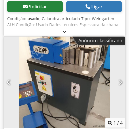
Solicitar
Ligar
Condição:
usado
, Calandra articulada Tipo: Weingarten
ALH Condição: Usada Dados técnicos Espessura da chapa:
1,25 mm Comprimento de curvatura: aprox. 2030 mm
Dcodpey I U U Sjfx Amfek
Anúncio classificado
1
/
4