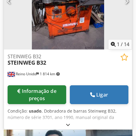
momento, para todos os produtos da área industrial.
Dcodpfx Ajzm N Rijmfjk Lukas van Rossum
1
/
14
STEINWEG B32
STEINWEG
B32
Reino Unido
1 814 km
Informação de
Ligar
preços
Condição:
usado
, Dobradora de barras Steinweg B32,
número de série 3701, ano 1990, manual original da
máquina-ferramenta e ferramentas conforme mostrado
nas fotografias. Dcsdpfx Aszh Rfwemfjk