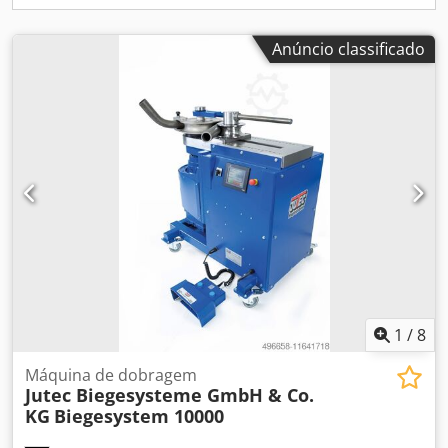
demonstração - Consulta e reunião de informação nas
vossas instalações Dcsdpfenh R Ekjx Amfsk - Consultoria e
processamento como leasing/financiamento de compra
Anúncio classificado
através da da empresa JUTEC - Retoma da máquina atual -
Contratos de assistência, manutenção nas vossas
instalações
1
/
8
Máquina de dobragem
Jutec Biegesysteme GmbH & Co.
KG
Biegesystem 10000