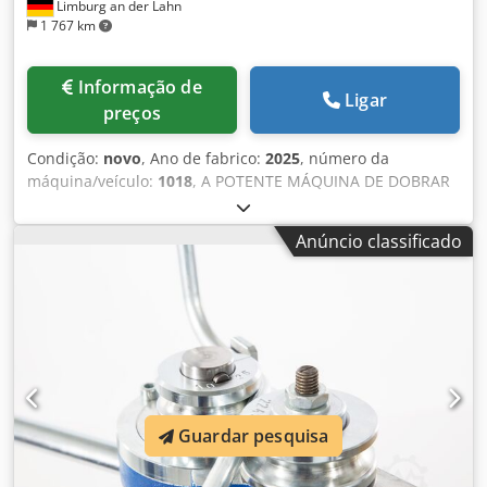
Limburg an der Lahn
1 767 km
Informação de
Ligar
preços
Condição:
novo
, Ano de fabrico:
2025
, número da
máquina/veículo:
1018
, A POTENTE MÁQUINA DE DOBRAR
PARA APLICAÇÕES EXTREMAS: A máquina de dobrar
compacta permite uma dobragem precisa e repetível até
Anúncio classificado
um diâmetro exterior de 100 mm, de forma estacionária e
diretamente no local de montagem. Pode ser transportada
com um porta-paletes ou com os rodízios opcionais. Um
potente motor trifásico e uma caixa de velocidades de
precisão garantem um acionamento potente. A máquina
impressiona pelo seu design compacto e fino, bem como
pela gama de dobragem muito livre. A precisão de
dobragem ideal é alcançada graças à deteção de posição
diretamente no eixo de dobragem. O ângulo de curvatura
Guardar pesquisa
é definido de forma rápida e simples através de uma
interface de utilizador cómoda, guiada por menus em 14