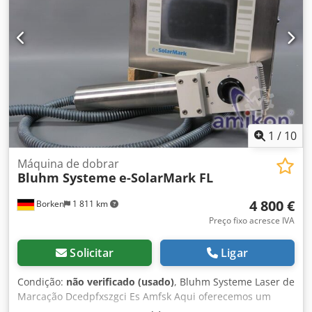
1
/
10
Máquina de dobrar
Bluhm Systeme
e-SolarMark FL
4 800 €
Borken
1 811 km
Preço fixo acresce IVA
Solicitar
Ligar
Condição:
não verificado (usado)
, Bluhm Systeme Laser de
Marcação Dcedpfxszgci Es Amfsk Aqui oferecemos um
laser de marcação Bluhm Systeme. Bluhm Systeme Laser