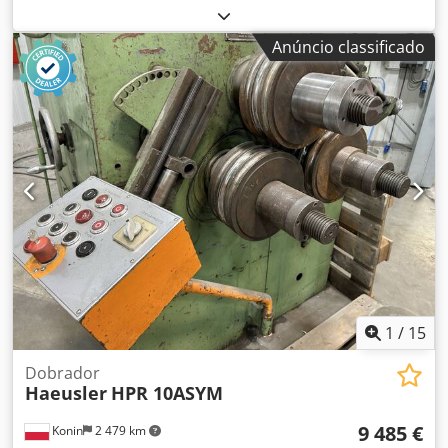
12.900 € Parcela de leasing: 247,68 € Força de prensagem:
40 t Curso: 285 mm Capacidade máxima de dobra - aço de
Anúncio classificado
construção: 200x24 mm Mesa: 660x1250 mm Altura do
pino de fixação: 250 mm Diâmetro do pino: 80 mm
Velocidade de trabalho: 10 mm/s Velocidade de retorno: 10
mm/s Motor: 4 kW Altura de trabalho: 930 mm
Comprimento: 1250 mm Largura: 650 mm Altura: 1250 mm
Peso: 1100 kg Dcedpfx Ajwiq N Iemfok Regulação do curso
com visor digital Modo de funcionamento manual e
automático Pinos de fixação e ferramentas temperados e
rectificados Ferramenta de quinagem Pedal de pé OPÇÕES:
Ferramentas de corte, punção ou curvatura de tubos sob
consulta
1
/
15
Dobrador
Haeusler
HPR 10ASYM
9 485 €
Konin
2 479 km