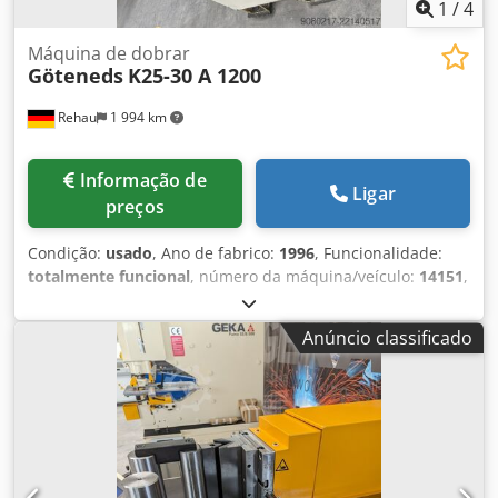
1
/
4
Máquina de dobrar
Göteneds
K25-30 A 1200
Rehau
1 994 km
Informação de
Ligar
preços
Condição:
usado
, Ano de fabrico:
1996
, Funcionalidade:
totalmente funcional
, número da máquina/veículo:
14151
,
peso total:
3 485 kg
, largura de trabalho:
3 100 mm
,
espessura da chapa (máx.):
2 mm
, Oferecemos esta
Anúncio classificado
máquina de dobrar usada Göteneds K25-30 A 1200, ano de
fabrico 1996. Modelo: K25-30 A 1200 Área de trabalho:
3100 mm x 2,0 mm Número de série: 14151 Ano de fabrico:
12 / 96 Dcjdezdzxgjpfx Amfok Peso: 3485 kg A máquina
recebeu, há algum tempo, uma nova caixa de velocidades
e um novo visor. A máquina encontra-se em bom estado
de conservação, com imprecisões normais devido à idade.