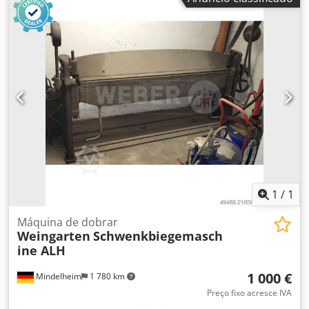
formadora de anéis - Diâmetro do prato plano: 1330 mm -
Diâmetro do disco fixado: 775 mm - Sob consulta: outros
discos podem ser fabricados - Potência do motor de
engrenagens: 1,5 kW - Velocidade de rotação: 86 rpm
Dedpfx Amsfg Th Aefjck - Dimensões: 2440/1330/H1400
mm - Peso: 1420 kg
1
/
1
Máquina de dobrar
Weingarten
Schwenkbiegemasch
ine ALH
1 000 €
Mindelheim
1 780 km
Preço fixo acresce IVA