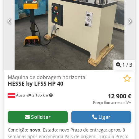
trabalho: 915 mm Comprimento: 900 mm Largura: 450 mm
Altura: 1.130 mm Peso: 250 kg Ajuste do curso com
indicador digital Modo de operação manual e automático
Pinos de fixação e ferramentas temperados e retificados
Ferramenta de dobra Pedal OPÇÕES: Ferramentas de
corte, punção ou curvatura de tubos sob consulta
1
/
3
Máquina de dobragem horizontal
HESSE by LFSS
HP 40
12 900 €
Áustria
2 185 km
Preço fixo acresce IVA
Solicitar
Ligar
Condição:
novo
, Estado: novo Prazo de entrega: aprox. 8
semanas após encomenda País de origem: Turquia Preço: