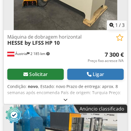
1
/
3
Máquina de dobragem horizontal
HESSE by LFSS
HP 10
7 300 €
Áustria
2 185 km
Preço fixo acresce IVA
Solicitar
Ligar
Condição:
novo
, Estado: novo Prazo de entrega: aprox. 8
semanas após encomenda País de origem: Turquia Preço:
7.300 € Valor do leasing: 140,89 € Força de prensagem: 10 t
Curso: 185 mm Capacidade máxima de dobra - aço de
Anúncio classificado
construção: 150x8 mm Dcodpfxoynmzce Amfok Mesa:
450x900 mm Altura do pino de fixação: 150 mm Diâmetro
do pino: 60 mm Velocidade de trabalho: 10 mm/s
Velocidade de retorno: 10 mm/s Motor: 1,1 kW Altura de