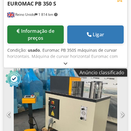
EUROMAC
PB 350 S
Reino Unido
1 814 km
Informação de
Ligar
preços
Condição:
usado
, Euromac PB 350S máquinas de curvar
horizontais. Máquina de curvar horizontal Euromac com
equipamentos relacionados. Dcodpfszh Rf Dox Amfsk
Anúncio classificado