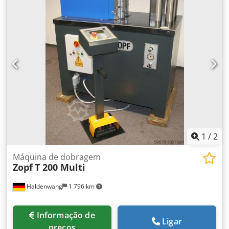
demonstração - Curso do pistão: 185 mm - Peso: 500 kg
Capacidade de dobra até perfis planos ST 37 de 200 x 12
mm (com ferramenta adequada) Com punção R 5 e matriz
V 100 mm.
1
/
2
Máquina de dobragem
Zopf
T 200 Multi
Haldenwang
1 796 km
Informação de
Ligar
preços