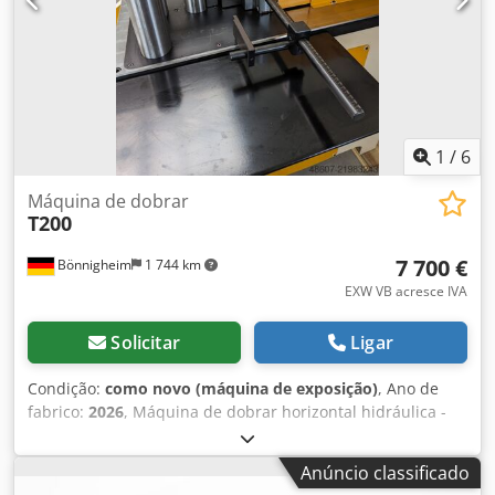
Para muitas aplicações, é perfeitamente adequada. Se
tiver dúvidas ou precisar de mais informações, envie-nos
uma mensagem ou ligue-nos.
1
/
6
Máquina de dobrar
T200
7 700 €
Bönnigheim
1 744 km
EXW VB acresce IVA
Solicitar
Ligar
Condição:
como novo (máquina de exposição)
, Ano de
fabrico:
2026
, Máquina de dobrar horizontal hidráulica -
Modelo T 200 com paragem - máquina de alimentação -
Comprimento do curso 185 mm - Peso 500 kg Djdsy T
Anúncio classificado
Ranspfx Amfjck Capacidade de dobragem até barras