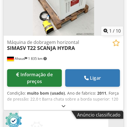
1
/
10
Máquina de dobragem horizontal
SIMASV
T22 SCANJA HYDRA
Ahaus
1 835 km
Informação de
Ligar
preços
Condição:
muito bom (usado)
, Ano de fabrico:
2011
, Força
de pressão: 22,0 t Barra chata sobre a borda superior: 120
x 15,0 mm ST Curso: 200 mm Velocidade de trabalho: 8,0
mm/s Velocidade de retorno: 30,0 mm/min Altura de
Anúncio classificado
trabalho: 925 mm Mesa: 630 x 1100 mm Dodpfeznnhiox
Amfeck Motor: 400 V, 50 Hz Consumo total de energia: 1,5