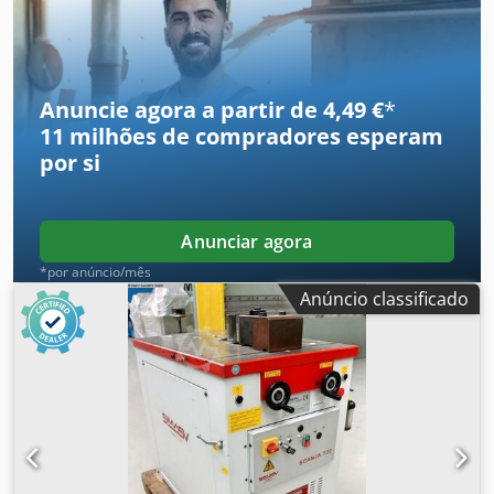
Anuncie agora a partir de 4,49 €
*
11 milhões de compradores
esperam
por si
Anunciar agora
*por anúncio/mês
Anúncio classificado