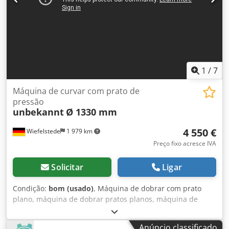
Dobragem de tubos: 3/8"-1 1/2" Comprimento de medição
do batente: 1000/2000 mm Memória de programas: 200
programas Conjunto de dobras: 20 dobras Máquina de
demonstração ano 2024 incl. pedal de mão e de pé
Máquina em estado de nova
1
/
7
Máquina de curvar com prato de
pressão
unbekannt
Ø 1330 mm
4 550 €
Wiefelstede
1 979 km
Preço fixo acresce IVA
Solicitar
Ligar
Condição:
bom (usado)
, Máquina de dobrar com prato
plano, máquina de dobrar pratos planos, máquina de
dobrar perfis, máquina de dobrar, máquina de dobrar
ângulos, máquina de dobrar tubos, curvadora de anéis,
Anúncio classificado