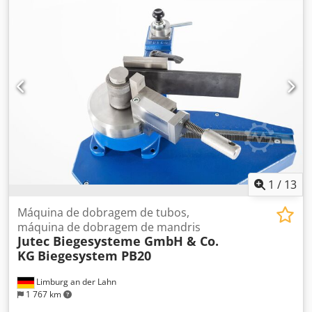
planas ST 37 é 200x12 mm (com ferramenta apropriada)
com punção R 5 e matriz V 100 mm
1
/
13
Máquina de dobragem de tubos,
máquina de dobragem de mandris
Jutec Biegesysteme GmbH & Co.
KG
Biegesystem PB20
Limburg an der Lahn
1 767 km