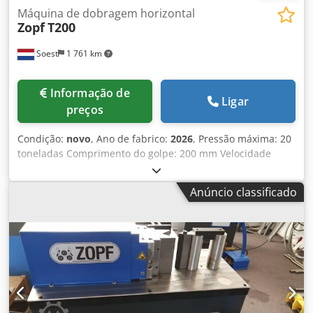
Máquina de dobragem horizontal
Zopf
T200
Soest
1 761 km
Informação de
Ligar
preços
Condição:
novo
, Ano de fabrico:
2026
, Pressão máxima: 20
toneladas Comprimento do golpe: 200 mm Velocidade
máxima: 10 mm/seg. Velocidade de retorno: 20 mm/seg.
Mesa de trabalho: 480x1060 mm Altura de trabalho: 900
Anúncio classificado
mm Tanque de óleo: 10 litros Altura máxima da peça: 200
mm Capacidade plana: 200x12 mm Capacidade do tubo:
48x4,0 mm *não com ferramentas padrão - Limitação
digital do curso e do curso de retorno. - Controlo NC. -
Pressão hidráulica ajustável - Velocidade de dobragem
ajustável - Mesa completamente fechada - O design ZOPF
permite a troca rápida de ferramentas sem perda de
precisão - O cilindro hidráulico é montado na mesa da